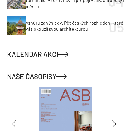
terminálu. Vítězný návrh propojí vlaky, autobusy i
město
Vzhůru za výhledy: Pět českých rozhleden, které
vás okouzlí svou architekturou
KALENDÁŘ AKCÍ
NAŠE ČASOPISY