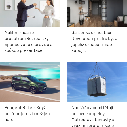
Makléři žádají o
Garsonka už nestačí.
prošetření Bezrealitky.
Developeři přišli s byty,
Spor se vede o provize a
jejichž označení mate
způsob prezentace
kupující
Peugeot Rifter: Když
Nad Vršovicemi létají
potřebujete víc než jen
hotové koupelny.
auto
Metrostav staví byty s
využitím prefabrikace