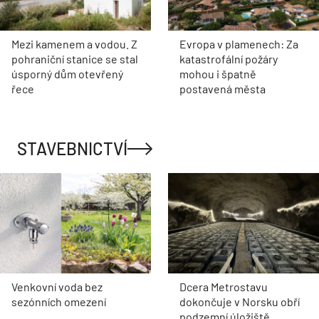
Mezi kamenem a vodou. Z
Evropa v plamenech: Za
pohraniční stanice se stal
katastrofální požáry
úsporný dům otevřený
mohou i špatně
řece
postavená města
STAVEBNICTVÍ
Venkovní voda bez
Dcera Metrostavu
sezónních omezení
dokončuje v Norsku obří
podzemní úložiště