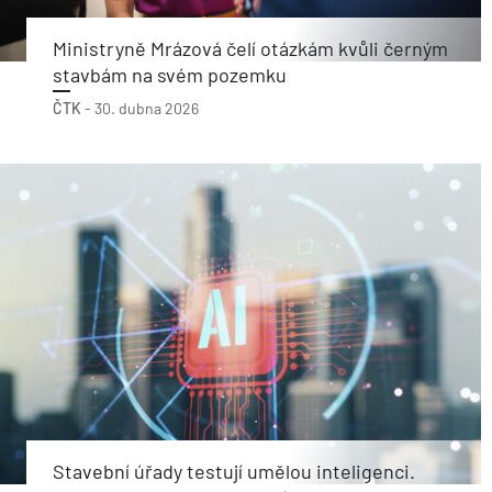
Ministryně Mrázová čelí otázkám kvůli černým
stavbám na svém pozemku
ČTK
-
30. dubna 2026
Stavební úřady testují umělou inteligenci.