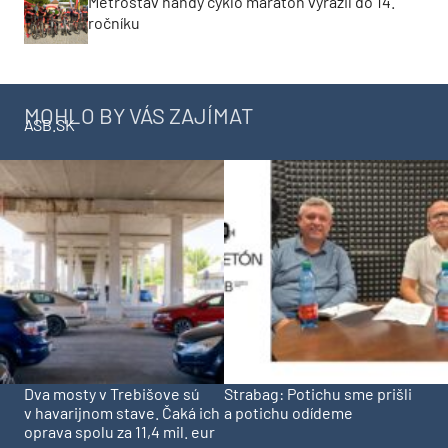
Metrostav handy cyklo maraton vyrazil do 14.
ročníku
MOHLO BY VÁS ZAJÍMAT
ASB.SK
Dva mosty v Trebišove sú
Strabag: Potichu sme prišli
v havarijnom stave. Čaká ich
a potichu odídeme
oprava spolu za 11,4 mil. eur