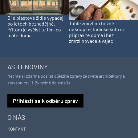
Bílé plastové židle vypadají
Tuhle zmrzlinu běžně
po letech beznadějně.
nekoupíte. Indické kulfi si
Přitom je vyčistíte tím, co
připravíte doma i bez
máte doma
zmrzlinovače a vajec
ASB ENOVINY
Nechte si zdarma posílat důležité zprávy ze světa architektury a
stavebnictví 1-2x týdně do emailu:
Přihlásit se k odběru zpráv
O NÁS
KONTAKT