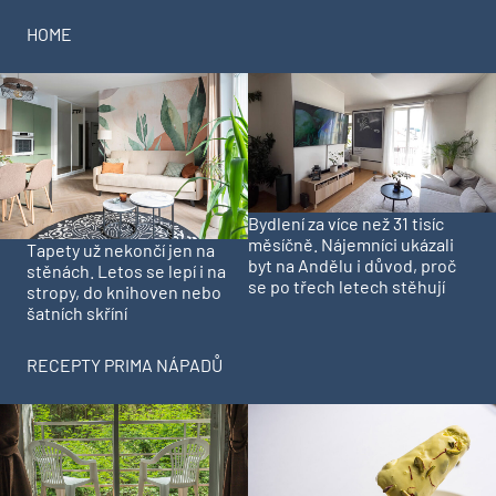
HOME
Bydlení za více než 31 tisíc
měsíčně. Nájemníci ukázali
Tapety už nekončí jen na
byt na Andělu i důvod, proč
stěnách. Letos se lepí i na
se po třech letech stěhují
stropy, do knihoven nebo
šatních skříní
RECEPTY PRIMA NÁPADŮ