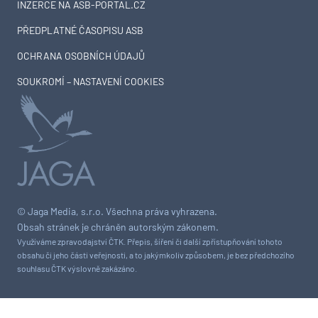
INZERCE NA ASB-PORTAL.CZ
PŘEDPLATNÉ ČASOPISU ASB
OCHRANA OSOBNÍCH ÚDAJŮ
SOUKROMÍ – NASTAVENÍ COOKIES
© Jaga Media, s.r.o. Všechna práva vyhrazena.
Obsah stránek je chráněn autorským zákonem.
Využíváme zpravodajství ČTK. Přepis, šíření či další zpřístupňování tohoto
obsahu či jeho části veřejnosti, a to jakýmkoliv způsobem, je bez předchozího
souhlasu ČTK výslovně zakázáno.