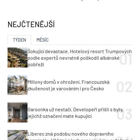
NEJČTENĚJŠÍ
TÝDEN
MĚSÍC
Šokující devastace. Hotelový resort Trumpových
podle expertů nevratně poškodil albánské
pobřeží
Miliony domů v ohrožení. Francouzská
zkušenost je varováním i pro Česko
Garsonka už nestačí. Developeři přišli s byty,
jejichž označení mate kupující
Liberec zná podobu nového dopravního