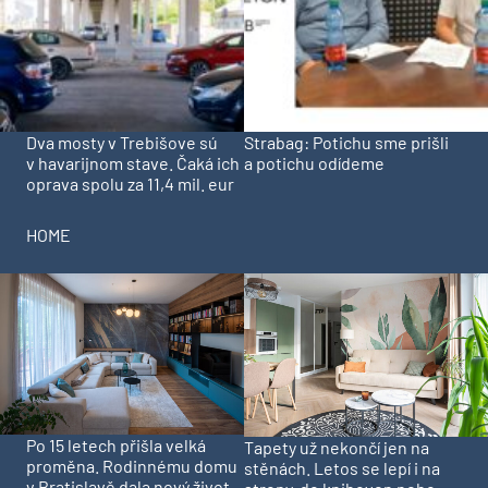
Dva mosty v Trebišove sú
Strabag: Potichu sme prišli
v havarijnom stave. Čaká ich
a potichu odídeme
oprava spolu za 11,4 mil. eur
HOME
Po 15 letech přišla velká
Tapety už nekončí jen na
proměna. Rodinnému domu
stěnách. Letos se lepí i na
v Bratislavě dala nový život