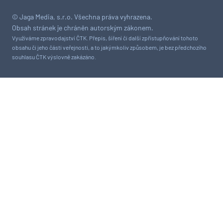
© Jaga Media, s.r.o. Všechna práva vyhrazena.
Obsah stránek je chráněn autorským zákonem.
Využíváme zpravodajství ČTK. Přepis, šíření či další zpřístupňování tohoto
obsahu či jeho části veřejnosti, a to jakýmkoliv způsobem, je bez předchozího
souhlasu ČTK výslovně zakázáno.