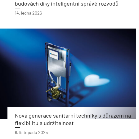
budovách díky inteligentní správě rozvodů
14. ledna 2026
Nová generace sanitární techniky s důrazem na
flexibilitu a udržitelnost
6. listopadu 2025