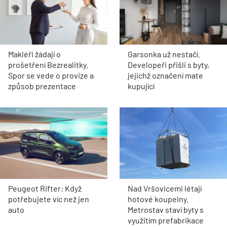
Makléři žádají o
Garsonka už nestačí.
prošetření Bezrealitky.
Developeři přišli s byty,
Spor se vede o provize a
jejichž označení mate
způsob prezentace
kupující
Peugeot Rifter: Když
Nad Vršovicemi létají
potřebujete víc než jen
hotové koupelny.
auto
Metrostav staví byty s
využitím prefabrikace