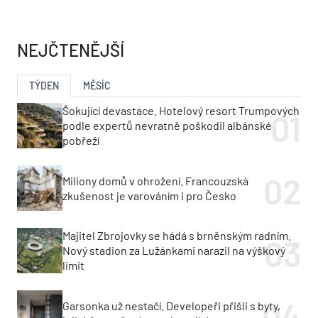
NEJČTENĚJŠÍ
TÝDEN
MĚSÍC
Šokující devastace. Hotelový resort Trumpových
podle expertů nevratně poškodil albánské
pobřeží
Miliony domů v ohrožení. Francouzská
zkušenost je varováním i pro Česko
Majitel Zbrojovky se hádá s brněnským radním.
Nový stadion za Lužánkami narazil na výškový
limit
Garsonka už nestačí. Developeři přišli s byty,