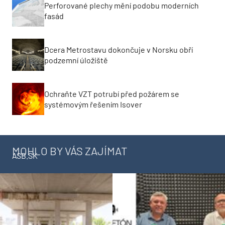
Perforované plechy mění podobu moderních
fasád
Dcera Metrostavu dokončuje v Norsku obří
podzemní úložiště
Ochraňte VZT potrubí před požárem se
systémovým řešením Isover
MOHLO BY VÁS ZAJÍMAT
ASB.SK