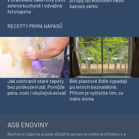
stropy, do knihoven nebo
zelená kuchyně i odvážná
šatních skříní
fototapeta
RECEPTY PRIMA NÁPADŮ
Jak odstranit staré tapety
Bílé plastové židle vypadají
bez poškození zdi. Pomůže
po letech beznadějně.
pára, ocet i obyčejná aviváž
Přitom je vyčistíte tím, co
máte doma
ASB ENOVINY
Nechte si zdarma posílat důležité zprávy ze světa architektury a