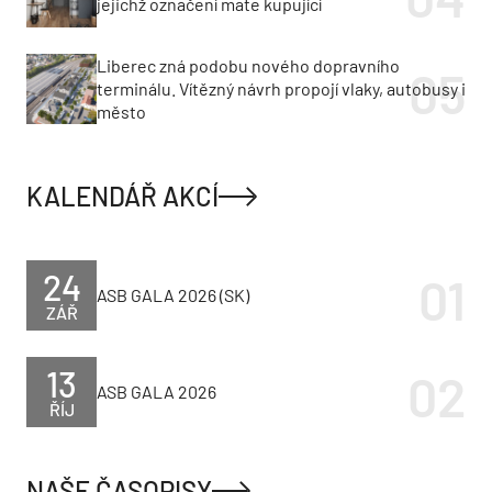
jejichž označení mate kupující
Liberec zná podobu nového dopravního
terminálu. Vítězný návrh propojí vlaky, autobusy i
město
KALENDÁŘ AKCÍ
24
ASB GALA 2026 (SK)
ZÁŘ
13
ASB GALA 2026
ŘÍJ
NAŠE ČASOPISY