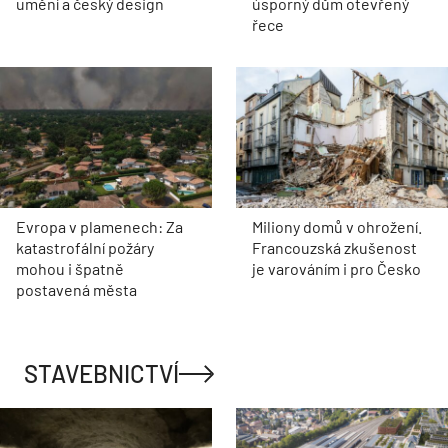
umění a český design
úsporný dům otevřený
řece
Evropa v plamenech: Za
Miliony domů v ohrožení.
katastrofální požáry
Francouzská zkušenost
mohou i špatně
je varováním i pro Česko
postavená města
STAVEBNICTVÍ