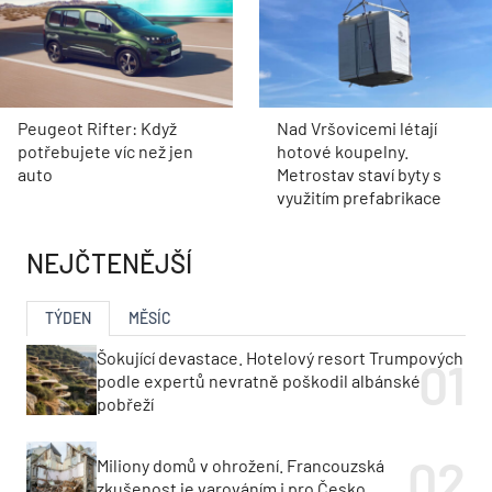
Peugeot Rifter: Když
Nad Vršovicemi létají
potřebujete víc než jen
hotové koupelny.
auto
Metrostav staví byty s
využitím prefabrikace
NEJČTENĚJŠÍ
TÝDEN
MĚSÍC
Šokující devastace. Hotelový resort Trumpových
podle expertů nevratně poškodil albánské
pobřeží
Miliony domů v ohrožení. Francouzská
zkušenost je varováním i pro Česko