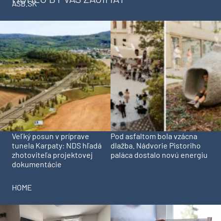
ASB.SK
Veľký posun v príprave
Pod asfaltom bola vzácna
tunela Karpaty: NDS hľadá
dlažba. Nádvorie Pistoriho
zhotoviteľa projektovej
paláca dostalo novú energiu
dokumentácie
HOME