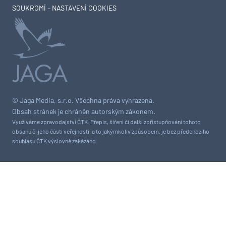
SOUKROMÍ – NASTAVENÍ COOKIES
© Jaga Media, s.r.o. Všechna práva vyhrazena.
Obsah stránek je chráněn autorským zákonem.
Využíváme zpravodajství ČTK. Přepis, šíření či další zpřístupňování tohoto
obsahu či jeho části veřejnosti, a to jakýmkoliv způsobem, je bez předchozího
souhlasu ČTK výslovně zakázáno.