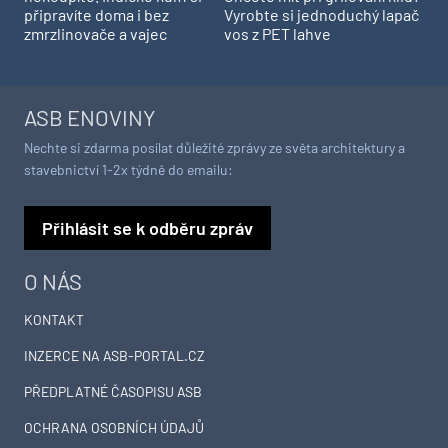
Vyrobte si jednoduchý lapač
připravíte doma i bez
vos z PET lahve
zmrzlinovače a vajec
ASB ENOVINY
Nechte si zdarma posílat důležité zprávy ze světa architektury a
stavebnictví 1-2x týdně do emailu:
Přihlásit se k odběru zpráv
O NÁS
KONTAKT
INZERCE NA ASB-PORTAL.CZ
PŘEDPLATNÉ ČASOPISU ASB
OCHRANA OSOBNÍCH ÚDAJŮ