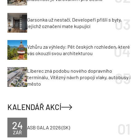
Garsonka už nestačí. Developeři přišli s byty,
jejichž označení mate kupující
Vzhůru za výhledy: Pět českých rozhleden, které
vás okouzlí svou architekturou
Liberec zná podobu nového dopravního
terminálu. Vítězný návrh propojí vlaky, autobusy i
město
KALENDÁŘ AKCÍ
24
ASB GALA 2026 (SK)
ZÁŘ