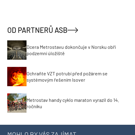
OD PARTNERŮ ASB
Dcera Metrostavu dokončuje v Norsku obří
podzemní úložiště
Ochraňte VZT potrubí před požárem se
systémovým řešením Isover
Metrostav handy cyklo maraton vyrazil do 14.
ročníku
MOHLO BY VÁS ZAJÍMAT