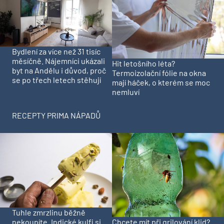
Bydlení za více než 31 tisíc
měsíčně. Nájemníci ukázali
Hit letošního léta?
byt na Andělu i důvod, proč
Termoizolační fólie na okna
se po třech letech stěhují
mají háček, o kterém se moc
nemluví
RECEPTY PRIMA NÁPADŮ
Tuhle zmrzlinu běžně
Chcete mít při grilování klid?
nekoupíte. Indické kulfi si