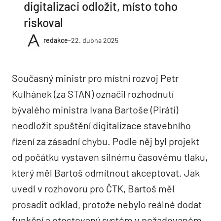
digitalizaci odložit, místo toho
riskoval
redakce
-
22. dubna 2025
Současný ministr pro místní rozvoj Petr
Kulhánek (za STAN) označil rozhodnutí
bývalého ministra Ivana Bartoše (Piráti)
neodložit spuštění digitalizace stavebního
řízení za zásadní chybu. Podle něj byl projekt
od počátku vystaven silnému časovému tlaku,
který měl Bartoš odmítnout akceptovat. Jak
uvedl v rozhovoru pro ČTK, Bartoš měl
prosadit odklad, protože nebylo reálné dodat
funkční a otestovaný systém v požadovaném