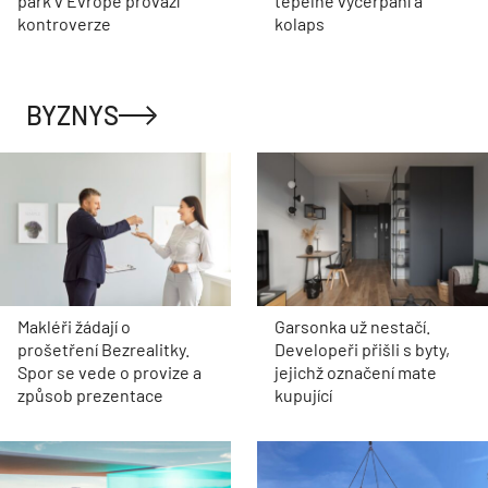
park v Evropě provází
tepelné vyčerpání a
kontroverze
kolaps
BYZNYS
Makléři žádají o
Garsonka už nestačí.
prošetření Bezrealitky.
Developeři přišli s byty,
Spor se vede o provize a
jejichž označení mate
způsob prezentace
kupující