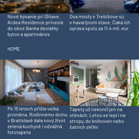
Nové bývanie pri Sĺňave.
Dva mosty v Trebišove sú
Ardea Residence prinesie
v havarijnom stave. Čaká ich
do obce Banka desiatky
oprava spolu za 11,4 mil. eur
bytov a apartmánov
HOME
Po 15 letech přišla velká
Tapety už nekončí jen na
proměna. Rodinnému domu
stěnách. Letos se lepí i na
v Bratislavě dala nový život
stropy, do knihoven nebo
zelená kuchyně i odvážná
šatních skříní
fototapeta