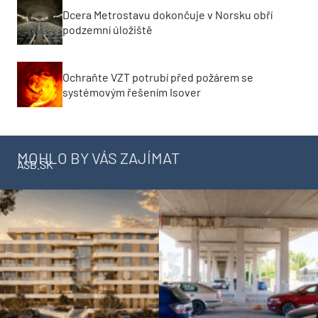
Dcera Metrostavu dokončuje v Norsku obří
podzemní úložiště
Ochraňte VZT potrubí před požárem se
systémovým řešením Isover
MOHLO BY VÁS ZAJÍMAT
ASB.SK