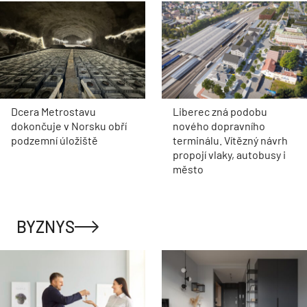
Dcera Metrostavu
Liberec zná podobu
dokončuje v Norsku obří
nového dopravního
podzemní úložiště
terminálu. Vítězný návrh
propojí vlaky, autobusy i
město
BYZNYS