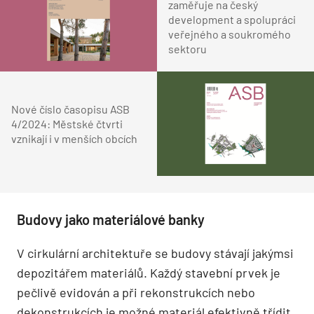
zaměřuje na český
development a spolupráci
veřejného a soukromého
sektoru
Nové číslo časopisu ASB
4/2024: Městské čtvrti
vznikají i v menších obcích
Budovy jako materiálové banky
V cirkulární architektuře se budovy stávají jakýmsi
depozitářem materiálů. Každý stavební prvek je
pečlivě evidován a při rekonstrukcích nebo
dekonstrukcích je možné materiál efektivně třídit