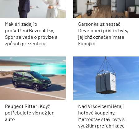
Makléři žádají o
Garsonka už nestačí.
prošetření Bezrealitky.
Developeři přišli s byty,
Spor se vede o provize a
jejichž označení mate
způsob prezentace
kupující
Peugeot Rifter: Když
Nad Vršovicemi létají
potřebujete víc než jen
hotové koupelny.
auto
Metrostav staví byty s
využitím prefabrikace