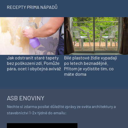
RECEPTY PRIMA NÁPADŮ
Jak odstranit staré tapety
Bílé plastové židle vypadají
bez poškození zdi. Pomůže
po letech beznadějně.
pára, ocet i obyčejná aviváž
Přitom je vyčistíte tím, co
máte doma
ASB ENOVINY
Nechte si zdarma posílat důležité zprávy ze světa architektury a
stavebnictví 1-2x týdně do emailu: