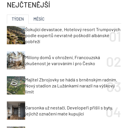
NEJČTENĚJŠÍ
TÝDEN
MĚSÍC
Šokující devastace. Hotelový resort Trumpových
podle expertů nevratně poškodil albánské
pobřeží
Miliony domů v ohrožení. Francouzská
zkušenost je varováním i pro Česko
Majitel Zbrojovky se hádá s brněnským radním.
Nový stadion za Lužánkami narazil na výškový
limit
Garsonka už nestačí. Developeři přišli s byty,
jejichž označení mate kupující