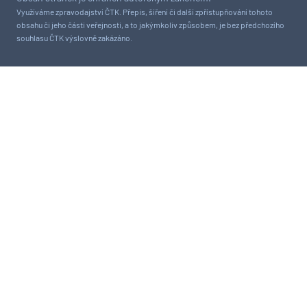
Využíváme zpravodajství ČTK. Přepis, šíření či další zpřístupňování tohoto
obsahu či jeho části veřejnosti, a to jakýmkoliv způsobem, je bez předchozího
souhlasu ČTK výslovně zakázáno.