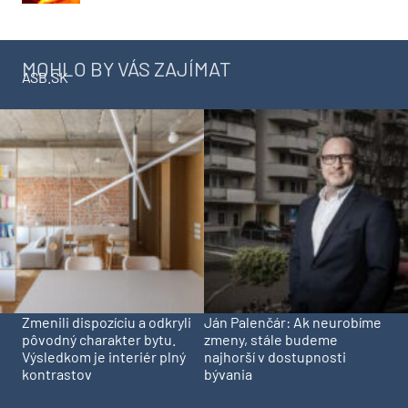
MOHLO BY VÁS ZAJÍMAT
ASB.SK
Zmenili dispozíciu a odkryli
Ján Palenčár: Ak neurobíme
pôvodný charakter bytu.
zmeny, stále budeme
Výsledkom je interiér plný
najhorší v dostupnosti
kontrastov
bývania