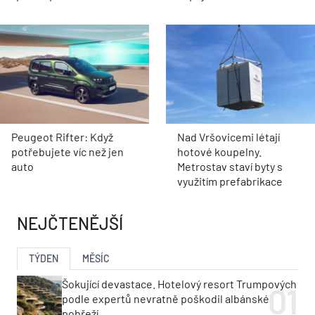
Peugeot Rifter: Když
Nad Vršovicemi létají
potřebujete víc než jen
hotové koupelny.
auto
Metrostav staví byty s
využitím prefabrikace
NEJČTENĚJŠÍ
TÝDEN
MĚSÍC
Šokující devastace. Hotelový resort Trumpových
podle expertů nevratně poškodil albánské
pobřeží