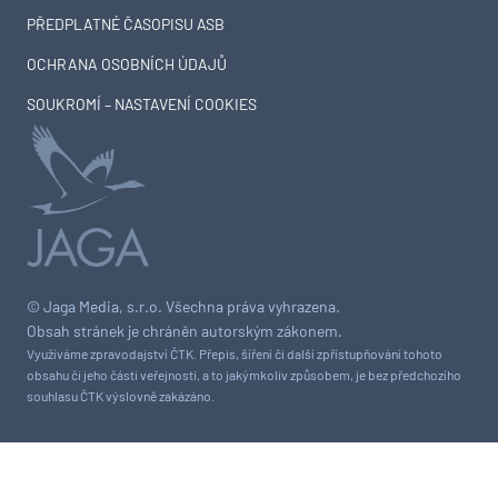
PŘEDPLATNÉ ČASOPISU ASB
OCHRANA OSOBNÍCH ÚDAJŮ
SOUKROMÍ – NASTAVENÍ COOKIES
© Jaga Media, s.r.o. Všechna práva vyhrazena.
Obsah stránek je chráněn autorským zákonem.
Využíváme zpravodajství ČTK. Přepis, šíření či další zpřístupňování tohoto
obsahu či jeho části veřejnosti, a to jakýmkoliv způsobem, je bez předchozího
souhlasu ČTK výslovně zakázáno.