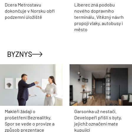
Dcera Metrostavu
Liberec zná podobu
dokončuje v Norsku obří
nového dopravního
podzemní úložiště
terminálu. Vítězný návrh
propojí vlaky, autobusy i
město
BYZNYS
Makléři žádají o
Garsonka už nestačí.
prošetření Bezrealitky.
Developeři přišli s byty,
Spor se vede o provize a
jejichž označení mate
způsob prezentace
kupující