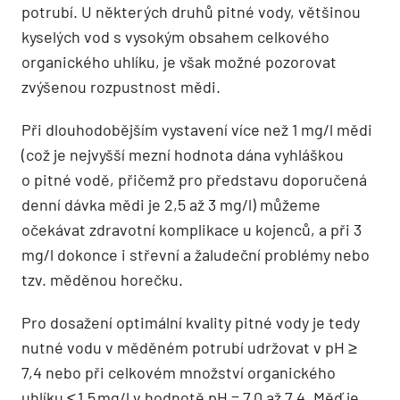
potrubí. U některých druhů pitné vody, většinou
kyselých vod s vysokým obsahem celkového
organického uhlíku, je však možné pozorovat
zvýšenou rozpustnost mědi.
Při dlouhodobějším vystavení více než 1 mg/l mědi
(což je nejvyšší mezní hodnota dána vyhláškou
o pitné vodě, přičemž pro představu doporučená
denní dávka mědi je 2,5 až 3 mg/l) můžeme
očekávat zdravotní komplikace u kojenců, a při 3
mg/l dokonce i střevní a žaludeční problémy nebo
tzv. měděnou horečku.
Pro dosažení optimální kvality pitné vody je tedy
nutné vodu v měděném potrubí udržovat v pH ≥
7,4 nebo při celkovém množství organického
uhlíku ≤ 1,5 mg/l v hodnotě pH = 7,0 až 7,4. Měď je