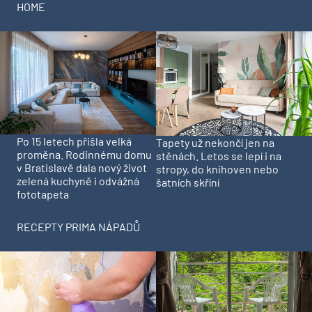
HOME
Po 15 letech přišla velká
Tapety už nekončí jen na
proměna. Rodinnému domu
stěnách. Letos se lepí i na
v Bratislavě dala nový život
stropy, do knihoven nebo
zelená kuchyně i odvážná
šatních skříní
fototapeta
RECEPTY PRIMA NÁPADŮ