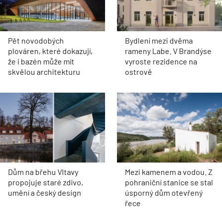
Pět novodobých
Bydlení mezi dvěma
plováren, které dokazují,
rameny Labe. V Brandýse
že i bazén může mít
vyroste rezidence na
skvělou architekturu
ostrově
Dům na břehu Vltavy
Mezi kamenem a vodou. Z
propojuje staré zdivo,
pohraniční stanice se stal
umění a český design
úsporný dům otevřený
řece