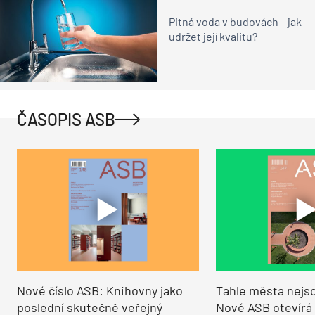
Pitná voda v budovách – jak
udržet její kvalitu?
ČASOPIS ASB
Nové číslo ASB: Knihovny jako
Tahle města nejso
poslední skutečně veřejný
Nové ASB otevírá