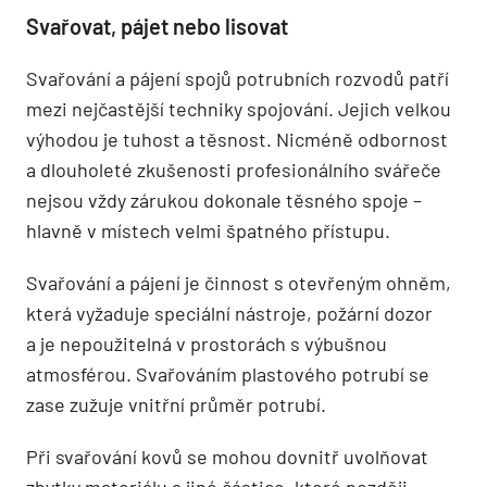
Svařovat, pájet nebo lisovat
Svařování a pájení spojů potrubních rozvodů patří
mezi nejčastější techniky spojování. Jejich velkou
výhodou je tuhost a těsnost. Nicméně odbornost
a dlouholeté zkušenosti profesionálního svářeče
nejsou vždy zárukou dokonale těsného spoje –
hlavně v místech velmi špatného přístupu.
Svařování a pájení je činnost s otevřeným ohněm,
která vyžaduje speciální nástroje, požární dozor
a je nepoužitelná v prostorách s výbušnou
atmosférou. Svařováním plastového potrubí se
zase zužuje vnitřní průměr potrubí.
Při svařování kovů se mohou dovnitř uvolňovat
zbytky materiálu a jiné částice, které později