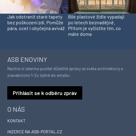
Jak odstranit staré tapety
Bílé plastové židle vypadají
bez poškození zdi. Pomůže
po letech beznadějně.
pára, ocet i obyčejná aviváž
Přitom je vyčistíte tím, co
máte doma
ASB ENOVINY
Nechte si zdarma posílat důležité zprávy ze světa architektury a
stavebnictví 1-2x týdně do emailu:
Přihlásit se k odběru zpráv
O NÁS
KONTAKT
INZERCE NA ASB-PORTAL.CZ