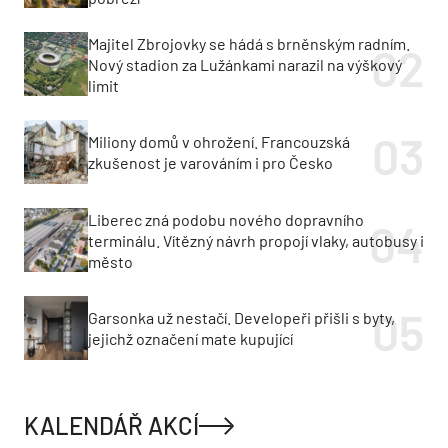
Majitel Zbrojovky se hádá s brněnským radním.
Nový stadion za Lužánkami narazil na výškový
limit
Miliony domů v ohrožení. Francouzská
zkušenost je varováním i pro Česko
Liberec zná podobu nového dopravního
terminálu. Vítězný návrh propojí vlaky, autobusy i
město
Garsonka už nestačí. Developeři přišli s byty,
jejichž označení mate kupující
KALENDÁŘ AKCÍ