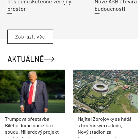
poslední skutečně veřejný
Nové ASB otevírá
prostor
budoucnosti
Zobrazit vše
AKTUÁLNĚ
Trumpova přestavba
Majitel Zbrojovky se hádá
Bílého domu narazila u
s brněnským radním.
soudu. Miliardový projekt
Nový stadion za