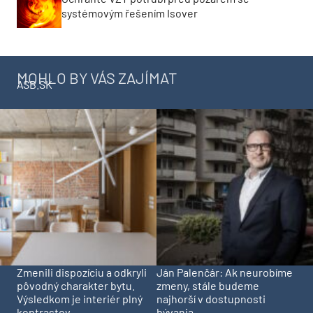
systémovým řešením Isover
MOHLO BY VÁS ZAJÍMAT
ASB.SK
Zmenili dispozíciu a odkryli
Ján Palenčár: Ak neurobíme
pôvodný charakter bytu.
zmeny, stále budeme
Výsledkom je interiér plný
najhorší v dostupnosti
kontrastov
bývania