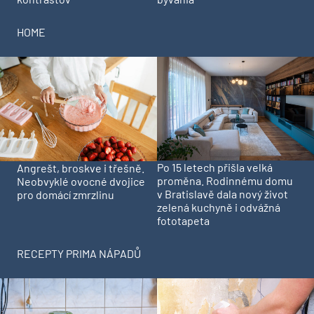
HOME
Po 15 letech přišla velká
Angrešt, broskve i třešně.
proměna. Rodinnému domu
Neobvyklé ovocné dvojice
v Bratislavě dala nový život
pro domácí zmrzlinu
zelená kuchyně i odvážná
fototapeta
RECEPTY PRIMA NÁPADŮ