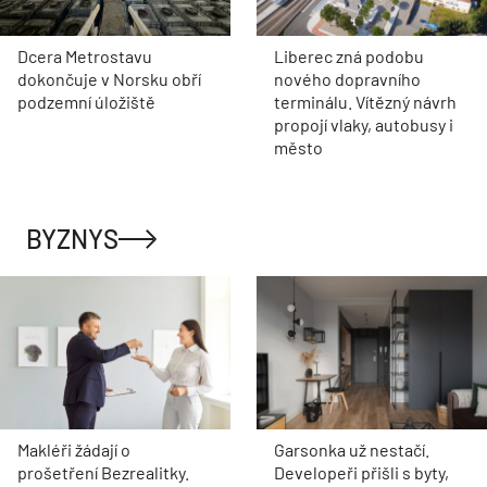
Dcera Metrostavu
Liberec zná podobu
dokončuje v Norsku obří
nového dopravního
podzemní úložiště
terminálu. Vítězný návrh
propojí vlaky, autobusy i
město
BYZNYS
Makléři žádají o
Garsonka už nestačí.
prošetření Bezrealitky.
Developeři přišli s byty,