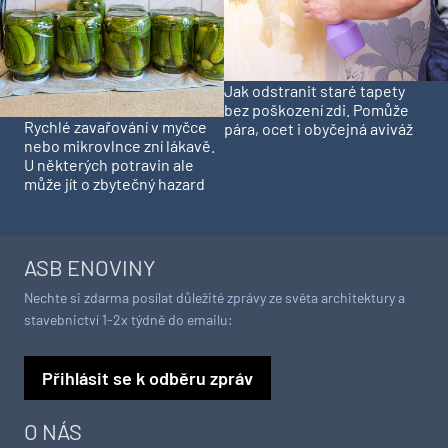
Jak odstranit staré tapety
bez poškození zdi. Pomůže
Rychlé zavařování v myčce
pára, ocet i obyčejná aviváž
nebo mikrovlnce zní lákavě.
U některých potravin ale
může jít o zbytečný hazard
ASB ENOVINY
Nechte si zdarma posílat důležité zprávy ze světa architektury a
stavebnictví 1-2x týdně do emailu:
Přihlásit se k odběru zpráv
O NÁS