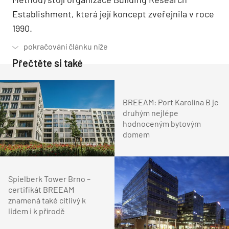
Establishment, která její koncept zveřejnila v roce
1990.
Přečtěte si také
BREEAM: Port Karolína B je
druhým nejlépe
hodnoceným bytovým
domem
Spielberk Tower Brno –
certifikát BREEAM
znamená také citlivý k
lidem i k přírodě