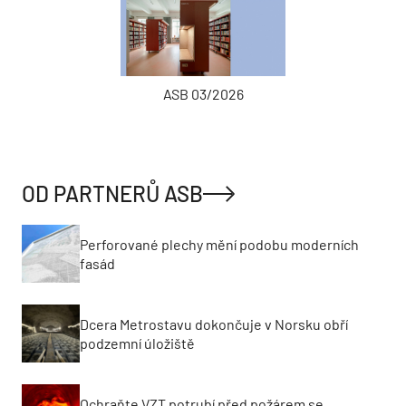
ASB 03/2026
OD PARTNERŮ ASB
Perforované plechy mění podobu moderních
fasád
Dcera Metrostavu dokončuje v Norsku obří
podzemní úložiště
Ochraňte VZT potrubí před požárem se