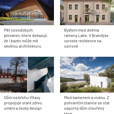
Pět novodobých
Bydlení mezi dvěma
plováren, které dokazují,
rameny Labe. V Brandýse
že i bazén může mít
vyroste rezidence na
skvělou architekturu
ostrově
Dům na břehu Vltavy
Mezi kamenem a vodou. Z
propojuje staré zdivo,
pohraniční stanice se stal
umění a český design
úsporný dům otevřený
řece