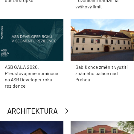
dostal stopku
Lužánkami narazil na
výškový limit
ASB GALA 2026:
Babiš chce změnit využití
Představujeme nominace
známého paláce nad
na ASB Developer roku –
Prahou
rezidence
ARCHITEKTURA