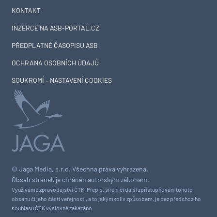
KONTAKT
INZERCE NA ASB-PORTAL.CZ
PŘEDPLATNÉ ČASOPISU ASB
OCHRANA OSOBNÍCH ÚDAJŮ
SOUKROMÍ – NASTAVENÍ COOKIES
© Jaga Media, s.r.o. Všechna práva vyhrazena.
Obsah stránek je chráněn autorským zákonem.
Využíváme zpravodajství ČTK. Přepis, šíření či další zpřístupňování tohoto
obsahu či jeho části veřejnosti, a to jakýmkoliv způsobem, je bez předchozího
souhlasu ČTK výslovně zakázáno.