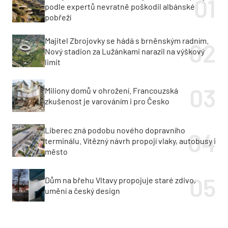
podle expertů nevratně poškodil albánské
pobřeží
Majitel Zbrojovky se hádá s brněnským radním.
Nový stadion za Lužánkami narazil na výškový
limit
Miliony domů v ohrožení. Francouzská
zkušenost je varováním i pro Česko
Liberec zná podobu nového dopravního
terminálu. Vítězný návrh propojí vlaky, autobusy i
město
Dům na břehu Vltavy propojuje staré zdivo,
umění a český design