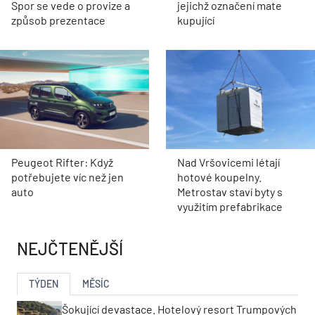
Spor se vede o provize a
jejichž označení mate
způsob prezentace
kupující
Peugeot Rifter: Když
Nad Vršovicemi létají
potřebujete víc než jen
hotové koupelny.
auto
Metrostav staví byty s
využitím prefabrikace
NEJČTENĚJŠÍ
TÝDEN
MĚSÍC
Šokující devastace. Hotelový resort Trumpových