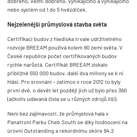
dobrého, velmi dobrého, vynikajícího a vynikajícího
nebo systém od 1 do 5 hvězdiček.
Nejzelenější průmyslová stavba světa
Certifikaci budov z hlediska trvale udržitelného
rozvoje BREEAM používá kolem 90 zemí světa. V
České republice počet certifikovaných budov
rychle narůstá. Certifikát BREEAM získalo
přibližně 550 000 budov, další dva miliony se k ní
hlásí. Pro srovnání – zatímco v roce 2012 to byly
první dvě, o devět let později jich už bylo přes 360
(ačkoliv udávaná čísla se u různých zdrojů liší).
Není bez zajímavosti, že průmyslová hala v
Panattoni Parku Cheb South se díky hodnocení na
úrovni Outstanding a rekordnímu skóre 94,2