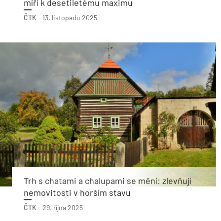
míří k desetiletému maximu
ČTK
-
13. listopadu 2025
Trh s chatami a chalupami se mění: zlevňují
nemovitosti v horším stavu
ČTK
-
29. října 2025