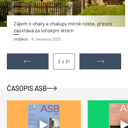
Zájem o chaty a chalupy mírně roste, přesto
zaostává za loňským létem
redakce
-
9. července 2025
2 z 31
ČASOPIS ASB