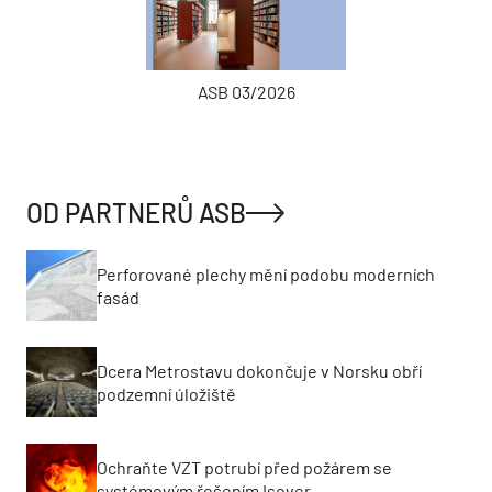
ASB 03/2026
OD PARTNERŮ ASB
Perforované plechy mění podobu moderních
fasád
Dcera Metrostavu dokončuje v Norsku obří
podzemní úložiště
Ochraňte VZT potrubí před požárem se
systémovým řešením Isover