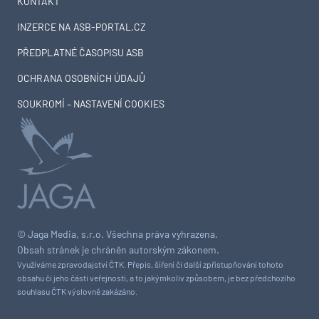
KONTAKT
INZERCE NA ASB-PORTAL.CZ
PŘEDPLATNÉ ČASOPISU ASB
OCHRANA OSOBNÍCH ÚDAJŮ
SOUKROMÍ – NASTAVENÍ COOKIES
© Jaga Media, s.r.o. Všechna práva vyhrazena.
Obsah stránek je chráněn autorským zákonem.
Využíváme zpravodajství ČTK. Přepis, šíření či další zpřístupňování tohoto
obsahu či jeho části veřejnosti, a to jakýmkoliv způsobem, je bez předchozího
souhlasu ČTK výslovně zakázáno.