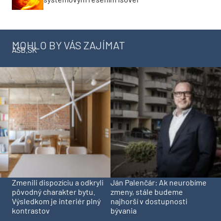
MOHLO BY VÁS ZAJÍMAT
ASB.SK
Zmenili dispozíciu a odkryli
Ján Palenčár: Ak neurobíme
pôvodný charakter bytu.
zmeny, stále budeme
Výsledkom je interiér plný
najhorší v dostupnosti
kontrastov
bývania