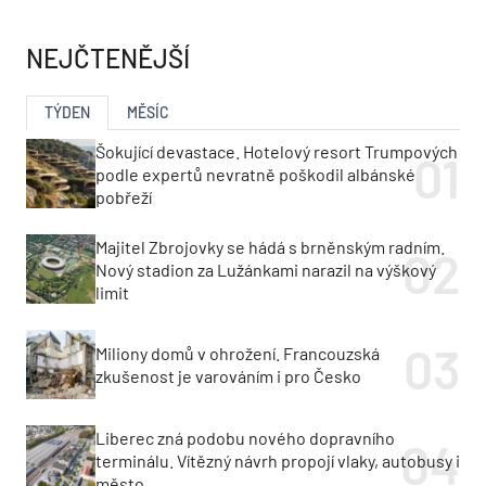
NEJČTENĚJŠÍ
TÝDEN
MĚSÍC
Šokující devastace. Hotelový resort Trumpových
podle expertů nevratně poškodil albánské
pobřeží
Majitel Zbrojovky se hádá s brněnským radním.
Nový stadion za Lužánkami narazil na výškový
limit
Miliony domů v ohrožení. Francouzská
zkušenost je varováním i pro Česko
Liberec zná podobu nového dopravního
terminálu. Vítězný návrh propojí vlaky, autobusy i
město