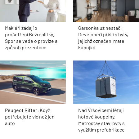
Makléři žádají o
Garsonka už nestačí.
prošetření Bezrealitky.
Developeři přišli s byty,
Spor se vede o provize a
jejichž označení mate
způsob prezentace
kupující
Peugeot Rifter: Když
Nad Vršovicemi létají
potřebujete víc než jen
hotové koupelny.
auto
Metrostav staví byty s
využitím prefabrikace