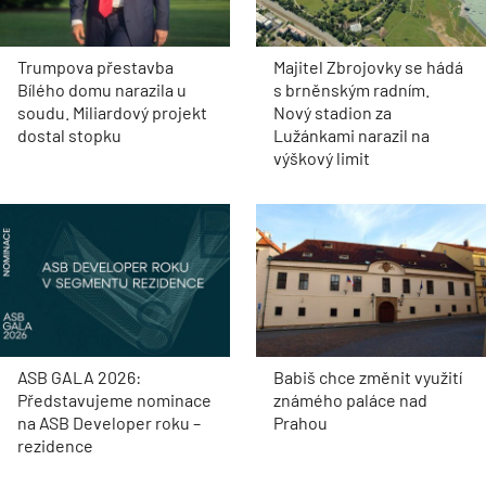
Trumpova přestavba
Majitel Zbrojovky se hádá
Bílého domu narazila u
s brněnským radním.
soudu. Miliardový projekt
Nový stadion za
dostal stopku
Lužánkami narazil na
výškový limit
ASB GALA 2026:
Babiš chce změnit využití
Představujeme nominace
známého paláce nad
na ASB Developer roku –
Prahou
rezidence