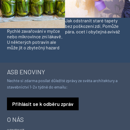
Jak odstranit staré tapety
bez poškození zdi. Pomůže
Rychlé zavařování v myčce
pára, ocet i obyčejná aviváž
nebo mikrovlnce zní lákavě.
U některých potravin ale
může jít o zbytečný hazard
ASB ENOVINY
Nechte si zdarma posílat důležité zprávy ze světa architektury a
stavebnictví 1-2x týdně do emailu:
Přihlásit se k odběru zpráv
O NÁS