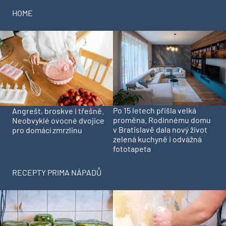
HOME
Po 15 letech přišla velká
Angrešt, broskve i třešně.
proměna. Rodinnému domu
Neobvyklé ovocné dvojice
v Bratislavě dala nový život
pro domácí zmrzlinu
zelená kuchyně i odvážná
fototapeta
RECEPTY PRIMA NÁPADŮ