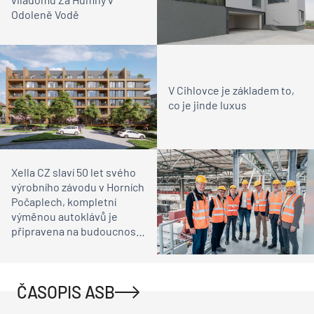
Odoleně Vodě
V Cihlovce je základem to,
co je jinde luxus
Xella CZ slaví 50 let svého
výrobního závodu v Horních
Počaplech, kompletní
výměnou autoklávů je
připravena na budoucnost
ve stavebnictví
ČASOPIS ASB