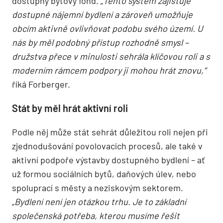
dostupný bytový fond. „
Tento systém zajišťuje
dostupné nájemní bydlení a zároveň umožňuje
obcím aktivně ovlivňovat podobu svého území. U
nás by měl podobný přístup rozhodně smysl –
družstva přece v minulosti sehrála klíčovou roli a s
moderním rámcem podpory ji mohou hrát znovu,“
říká Forberger.
Stát by měl hrát aktivní roli
Podle něj může stát sehrát důležitou roli nejen při
zjednodušování povolovacích procesů, ale také v
aktivní podpoře výstavby dostupného bydlení – ať
už formou sociálních bytů, daňových úlev, nebo
spoluprací s městy a neziskovým sektorem.
„Bydlení není jen otázkou trhu. Je to základní
společenská potřeba, kterou musíme řešit