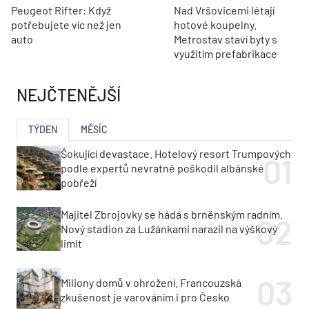
Peugeot Rifter: Když
Nad Vršovicemi létají
potřebujete víc než jen
hotové koupelny.
auto
Metrostav staví byty s
využitím prefabrikace
NEJČTENĚJŠÍ
TÝDEN
MĚSÍC
Šokující devastace. Hotelový resort Trumpových
podle expertů nevratně poškodil albánské
pobřeží
Majitel Zbrojovky se hádá s brněnským radním.
Nový stadion za Lužánkami narazil na výškový
limit
Miliony domů v ohrožení. Francouzská
zkušenost je varováním i pro Česko