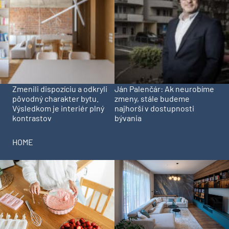
Zmenili dispozíciu a odkryli
Ján Palenčár: Ak neurobíme
pôvodný charakter bytu.
zmeny, stále budeme
Výsledkom je interiér plný
najhorší v dostupnosti
kontrastov
bývania
HOME