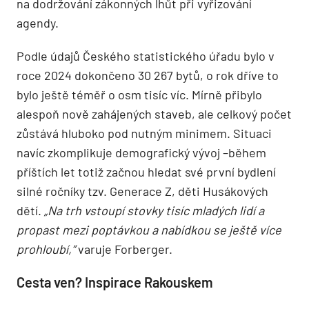
na dodržování zákonných lhůt při vyřizování
agendy.
Podle údajů Českého statistického úřadu bylo v
roce 2024 dokončeno 30 267 bytů, o rok dříve to
bylo ještě téměř o osm tisíc víc. Mírně přibylo
alespoň nově zahájených staveb, ale celkový počet
zůstává hluboko pod nutným minimem. Situaci
navíc zkomplikuje demografický vývoj –během
příštích let totiž začnou hledat své první bydlení
silné ročníky tzv. Generace Z, děti Husákových
dětí.
„Na trh vstoupí stovky tisíc mladých lidí a
propast mezi poptávkou a nabídkou se ještě více
prohloubí,“
varuje Forberger.
Cesta ven? Inspirace Rakouskem