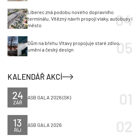
Liberec zná podobu nového dopravního
terminálu. Vítězný návrh propojí vlaky, autobusy i
město
Dům na břehu Vltavy propojuje staré zdivo,
umění a český design
KALENDÁŘ AKCÍ
24
ASB GALA 2026 (SK)
ZÁŘ
13
ASB GALA 2026
ŘÍJ