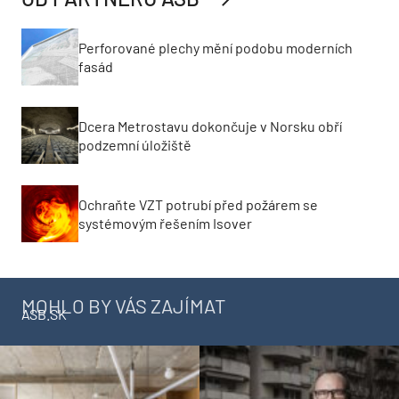
Perforované plechy mění podobu moderních
fasád
Dcera Metrostavu dokončuje v Norsku obří
podzemní úložiště
Ochraňte VZT potrubí před požárem se
systémovým řešením Isover
MOHLO BY VÁS ZAJÍMAT
ASB.SK