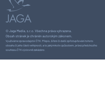
© Jaga Media, s.r.o. Všechna práva vyhrazena.
Obsah stránek je chráněn autorským zákonem.
Využíváme zpravodajství ČTK. Přepis, šíření či další zpřístupňování tohoto
obsahu či jeho části veřejnosti, a to jakýmkoliv způsobem, je bez předchozího
souhlasu ČTK výslovně zakázáno.