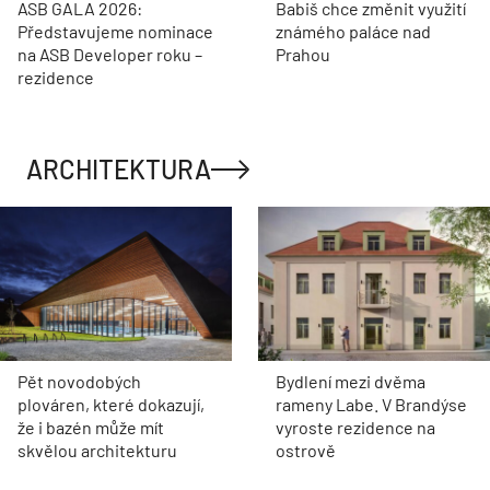
ASB GALA 2026:
Babiš chce změnit využití
Představujeme nominace
známého paláce nad
na ASB Developer roku –
Prahou
rezidence
ARCHITEKTURA
Pět novodobých
Bydlení mezi dvěma
plováren, které dokazují,
rameny Labe. V Brandýse
že i bazén může mít
vyroste rezidence na
skvělou architekturu
ostrově