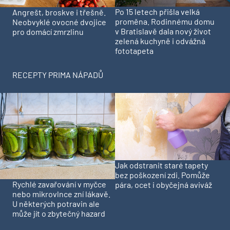
Po 15 letech přišla velká
Angrešt, broskve i třešně.
proměna. Rodinnému domu
Neobvyklé ovocné dvojice
v Bratislavě dala nový život
pro domácí zmrzlinu
zelená kuchyně i odvážná
fototapeta
RECEPTY PRIMA NÁPADŮ
Jak odstranit staré tapety
bez poškození zdi. Pomůže
Rychlé zavařování v myčce
pára, ocet i obyčejná aviváž
nebo mikrovlnce zní lákavě.
U některých potravin ale
může jít o zbytečný hazard