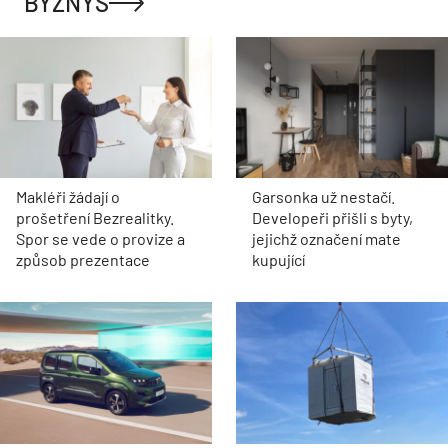
BYZNYS
Makléři žádají o
Garsonka už nestačí.
prošetření Bezrealitky.
Developeři přišli s byty,
Spor se vede o provize a
jejichž označení mate
způsob prezentace
kupující