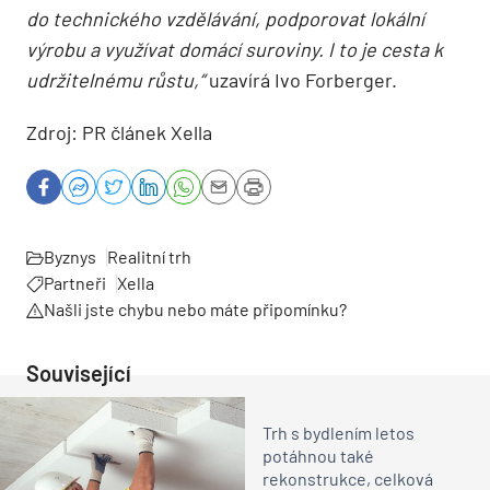
do technického vzdělávání, podporovat lokální
výrobu a využívat domácí suroviny. I to je cesta k
udržitelnému růstu,“
uzavírá Ivo Forberger.
Zdroj: PR článek Xella
Byznys
Realitní trh
Partneři
Xella
Našli jste chybu nebo máte připomínku?
Související
Trh s bydlením letos
potáhnou také
rekonstrukce, celková