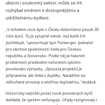
obecní i soukromý sektor, může se trh
rozhýbat směrem k dostupnějšímu a
udržitelnému bydlení.
„V loňském roce bylo v Česku dokončeno pouze 30
tisíc bytů. To je výrazně méně, než kolik trh
potřebuje,“
upozorňuje Igor Forberger, jednatel
pro obchod společnosti Xella pro Českou
republiku a Slovensko. Podle něj je hlavním
problémem především nefunkční systém
povolování výstavby.
„Spousta projektů je
připravena, ale čeká v šuplíku. Narážíme na
zdlouhavé procesy a složitou legislativu,“
dodává.
Historicky nejnižší počet nově povolených bytů
dokládá, že systém nefunguje. Úřady rezignovaly i