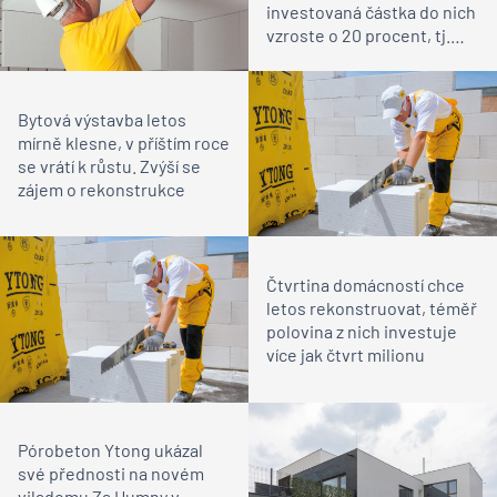
investovaná částka do nich
vzroste o 20 procent, tj.
nejrychleji v Evropě
Bytová výstavba letos
mírně klesne, v příštím roce
se vrátí k růstu. Zvýší se
zájem o rekonstrukce
Čtvrtina domácností chce
letos rekonstruovat, téměř
polovina z nich investuje
více jak čtvrt milionu
Pórobeton Ytong ukázal
své přednosti na novém
viladomu Za Humny v