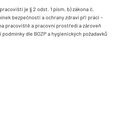
acovišti je § 2 odst. 1 písm. b) zákona č.
ínek bezpečnosti a ochrany zdraví při práci –
a pracoviště a pracovní prostředí a zároveň
ovní podmínky dle BOZP a hygienických požadavků
TZB HAUSTECHNIK 02/2026