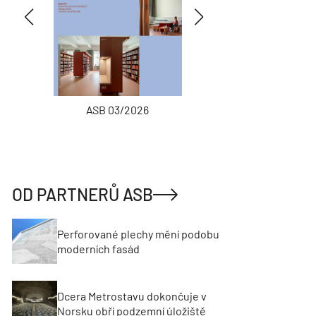
ASB 03/2026
INŽENÝRSKÉ
OD PARTNERŮ ASB
Perforované plechy mění podobu
moderních fasád
Dcera Metrostavu dokončuje v
Norsku obří podzemní úložiště