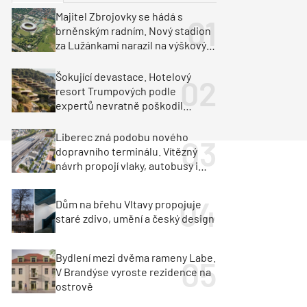
ka
Dopravní stavby
Majitel Zbrojovky se hádá s
brněnským radním. Nový stadion
objekty
tavby
za Lužánkami narazil na výškový
limit
unely
Geotechnika
Inženýrské sítě
Šokující devastace. Hotelový
resort Trumpových podle
expertů nevratně poškodil
albánské pobřeží
Liberec zná podobu nového
dopravního terminálu. Vítězný
návrh propojí vlaky, autobusy i
město
Dům na břehu Vltavy propojuje
staré zdivo, umění a český design
Bydlení mezi dvěma rameny Labe.
V Brandýse vyroste rezidence na
ostrově