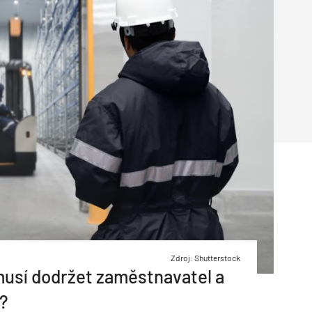
Poruchy střechy
Rekonstrukce střechy
Průmysl a logisti
Větrání a odvětrávání
Komíny
Historické stavby
Průmyslové 
Fasáda
Inženýrské s
Omítky
Doprava
Mosty
T
Zdroj: Shutterstock
musí dodržet zaměstnavatel a
?