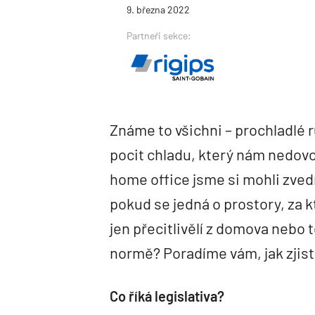
9. března 2022
Partneři sekce:
Známe to všichni – prochladlé r
pocit chladu, který nám nedovo
home office jsme si mohli zvedn
pokud se jedná o prostory, za
jen přecitlivělí z domova nebo 
normě? Poradíme vám, jak zjistit
Co říká legislativa?