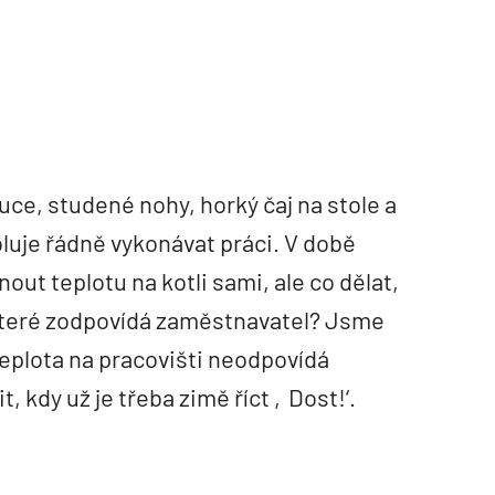
uce, studené nohy, horký čaj na stole a
luje řádně vykonávat práci. V době
out teplotu na kotli sami, ale co dělat,
 které zodpovídá zaměstnavatel? Jsme
teplota na pracovišti neodpovídá
, kdy už je třeba zimě říct ‚Dost!‘.