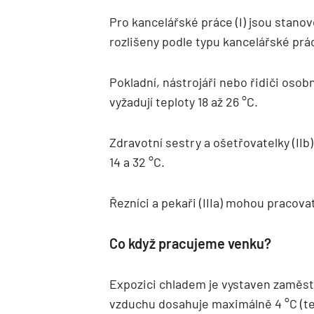
Pro kancelářské práce (I) jsou stanov
rozlišeny podle typu kancelářské prá
Pokladní, nástrojáři nebo řidiči osob
vyžadují teploty 18 až 26 °C.
Zdravotní sestry a ošetřovatelky (IIb
14 a 32 °C.
Řezníci a pekaři (IIIa) mohou pracovat
Co když pracujeme venku?
Expozici chladem je vystaven zaměst
vzduchu dosahuje maximálně 4 °C (ted