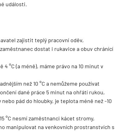
né události.
vatel zajistit teplý pracovní oděv,
 zaměstnanec dostat i rukavice a obuv chránící
ě 4 °C (a méně), máme právo na 10 minut v
adnějším než 10 °C a nemůžeme používat
ončení dané práce 5 minut na ohřátí rukou,
ky nebo pád do hloubky, je teplota méně než -10
 -15 °C nesmí zaměstnanci kácet stromy,
no manipulovat na venkovních prostranstvích s