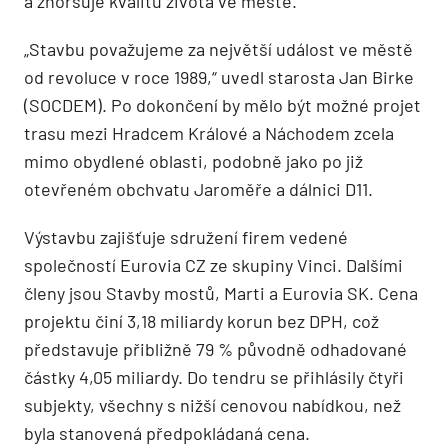
a zhoršuje kvalitu života ve městě.
„Stavbu považujeme za největší událost ve městě
od revoluce v roce 1989,“ uvedl starosta Jan Birke
(SOCDEM). Po dokončení by mělo být možné projet
trasu mezi Hradcem Králové a Náchodem zcela
mimo obydlené oblasti, podobně jako po již
otevřeném obchvatu Jaroměře a dálnici D11.
Výstavbu zajišťuje sdružení firem vedené
společností Eurovia CZ ze skupiny Vinci. Dalšími
členy jsou Stavby mostů, Marti a Eurovia SK. Cena
projektu činí 3,18 miliardy korun bez DPH, což
představuje přibližně 79 % původně odhadované
částky 4,05 miliardy. Do tendru se přihlásily čtyři
subjekty, všechny s nižší cenovou nabídkou, než
byla stanovená předpokládaná cena.