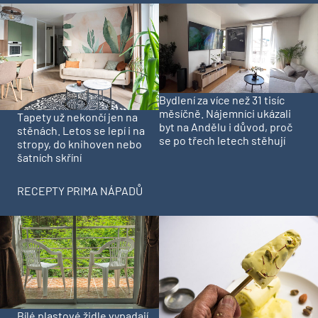
Bydlení za více než 31 tisíc
měsíčně. Nájemníci ukázali
Tapety už nekončí jen na
byt na Andělu i důvod, proč
stěnách. Letos se lepí i na
se po třech letech stěhují
stropy, do knihoven nebo
šatních skříní
RECEPTY PRIMA NÁPADŮ
Bílé plastové židle vypadají