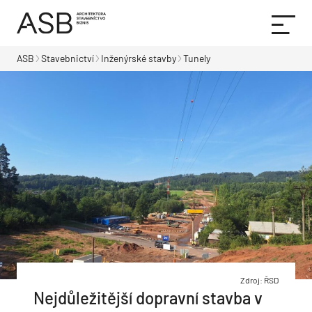
ASB
Stavebnictví
Inženýrské stavby
Tunely
Zdroj: ŘSD
Nejdůležitější dopravní stavba v