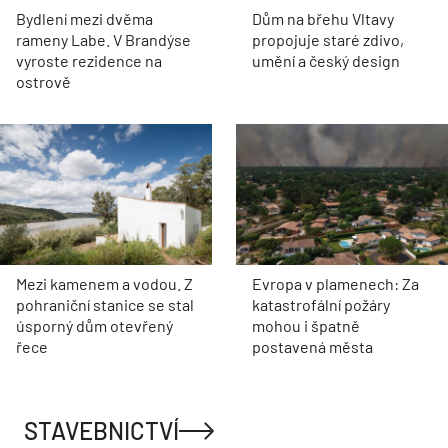
Bydlení mezi dvěma
Dům na břehu Vltavy
rameny Labe. V Brandýse
propojuje staré zdivo,
vyroste rezidence na
umění a český design
ostrově
Mezi kamenem a vodou. Z
Evropa v plamenech: Za
pohraniční stanice se stal
katastrofální požáry
úsporný dům otevřený
mohou i špatně
řece
postavená města
STAVEBNICTVÍ