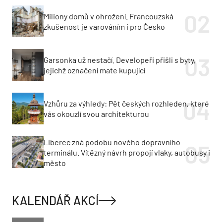
Miliony domů v ohrožení. Francouzská
zkušenost je varováním i pro Česko
Garsonka už nestačí. Developeři přišli s byty,
jejichž označení mate kupující
Vzhůru za výhledy: Pět českých rozhleden, které
vás okouzlí svou architekturou
Liberec zná podobu nového dopravního
terminálu. Vítězný návrh propojí vlaky, autobusy i
město
KALENDÁŘ AKCÍ