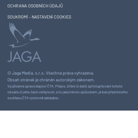
OCHRANA OSOBNÍCH ÚDAJŮ
SOUKROMÍ – NASTAVENÍ COOKIES
© Jaga Media, s.r.o. Všechna práva vyhrazena.
Obsah stránek je chráněn autorským zákonem.
Využíváme zpravodajství ČTK. Přepis, šíření či další zpřístupňování tohoto
obsahu či jeho části veřejnosti, a to jakýmkoliv způsobem, je bez předchozího
souhlasu ČTK výslovně zakázáno.