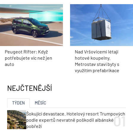
Peugeot Rifter: Když
Nad Vršovicemi létají
potřebujete víc než jen
hotové koupelny.
auto
Metrostav staví byty s
využitím prefabrikace
NEJČTENĚJŠÍ
TÝDEN
MĚSÍC
Šokující devastace. Hotelový resort Trumpových
podle expertů nevratně poškodil albánské
pobřeží