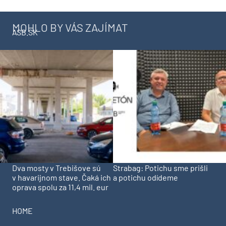
MOHLO BY VÁS ZAJÍMAT
ASB.SK
Dva mosty v Trebišove sú
Strabag: Potichu sme prišli
v havarijnom stave. Čaká ich
a potichu odídeme
oprava spolu za 11,4 mil. eur
HOME