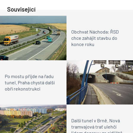
Související
Obchvat Náchoda: ŘSD
chce zahájit stavbu do
konce roku
Po mostu přijde na řadu
tunel. Praha chystá další
obří rekonstrukci
Další tunel v Brně. Nová
tramvajová trať ulehčí
lidem dopravu ze sídliště