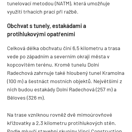
tunelovací metodou (NATM), která umožňuje
využití trhacích prací při ražbě.
Obchvat s tunely, estakádami a
protihlukovými opatřeními
Celková délka obchvatu činí 6,5 kilometru a trasa
vede po západním a severním okraji města v
kopcovitém terénu. Kromě tunelu Dolní
Radechová zahrnuje také hloubený tunel Kramolna
(100 m) a šestnáct mostních objektů. Největšími z
nich budou estakády Dolní Radechová (257 m) a
Běloves (326 m).
Na trase vzniknou rovněž dvě mimoúrovňové
křižovatky a 2,3 kilometru protihlukových stěn.
Podle mluvčí stavební skupiny Vinci Construction