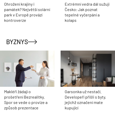
Ohrožení krajiny i
Extrémní vedra dál sužují
památek? Největší solární
Česko: Jak poznat
park v Evropě provází
tepelné vyčerpání a
kontroverze
kolaps
BYZNYS
Makléři žádají o
Garsonka už nestačí.
prošetření Bezrealitky.
Developeři přišli s byty,
Spor se vede o provize a
jejichž označení mate
způsob prezentace
kupující