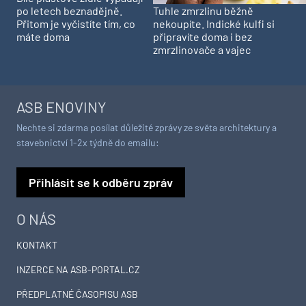
Tuhle zmrzlinu běžně
po letech beznadějně.
nekoupíte. Indické kulfi si
Přitom je vyčistíte tím, co
připravíte doma i bez
máte doma
zmrzlinovače a vajec
ASB ENOVINY
Nechte si zdarma posílat důležité zprávy ze světa architektury a
stavebnictví 1-2x týdně do emailu:
Přihlásit se k odběru zpráv
O NÁS
KONTAKT
INZERCE NA ASB-PORTAL.CZ
PŘEDPLATNÉ ČASOPISU ASB