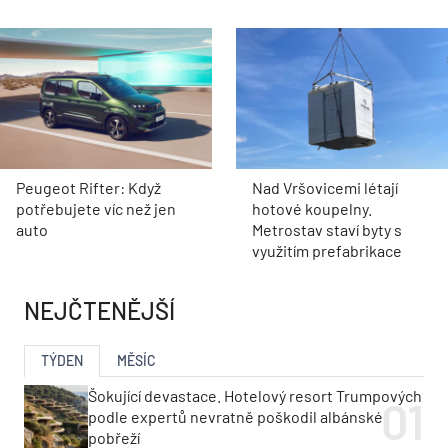
Peugeot Rifter: Když
Nad Vršovicemi létají
potřebujete víc než jen
hotové koupelny.
auto
Metrostav staví byty s
využitím prefabrikace
NEJČTENĚJŠÍ
TÝDEN
MĚSÍC
Šokující devastace. Hotelový resort Trumpových
podle expertů nevratně poškodil albánské
pobřeží