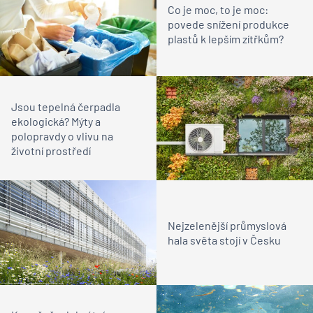
Co je moc, to je moc:
povede snížení produkce
plastů k lepším zítřkům?
Jsou tepelná čerpadla
ekologická? Mýty a
polopravdy o vlivu na
životní prostředí
Nejzelenější průmyslová
hala světa stojí v Česku