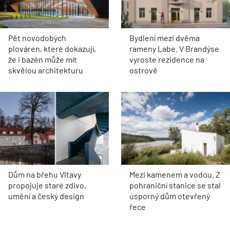
Pět novodobých
Bydlení mezi dvěma
plováren, které dokazují,
rameny Labe. V Brandýse
že i bazén může mít
vyroste rezidence na
skvělou architekturu
ostrově
Dům na břehu Vltavy
Mezi kamenem a vodou. Z
propojuje staré zdivo,
pohraniční stanice se stal
umění a český design
úsporný dům otevřený
řece