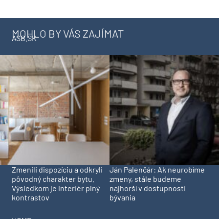
MOHLO BY VÁS ZAJÍMAT
ASB.SK
Zmenili dispozíciu a odkryli
Ján Palenčár: Ak neurobíme
pôvodný charakter bytu.
zmeny, stále budeme
Výsledkom je interiér plný
najhorší v dostupnosti
kontrastov
bývania