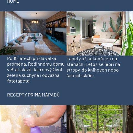
HOME
Po 15 letech přišla velká
Tapety už nekončí jen na
proměna. Rodinnému domu
stěnách. Letos se lepí i na
v Bratislavě dala nový život
stropy, do knihoven nebo
zelená kuchyně i odvážná
šatních skříní
fototapeta
RECEPTY PRIMA NÁPADŮ