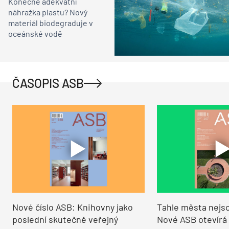
Konečně adekvátní
náhražka plastu? Nový
materiál biodegraduje v
oceánské vodě
ČASOPIS ASB
Nové číslo ASB: Knihovny jako
Tahle města nejso
poslední skutečně veřejný
Nové ASB otevírá