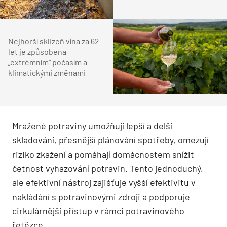
Nejhorší sklizeň vína za 62
let je způsobena
„extrémním“ počasím a
klimatickými změnami
Mražené potraviny umožňují lepší a delší
skladování, přesnější plánování spotřeby, omezují
riziko zkažení a pomáhají domácnostem snížit
četnost vyhazování potravin. Tento jednoduchý,
ale efektivní nástroj zajišťuje vyšší efektivitu v
nakládání s potravinovými zdroji a podporuje
cirkulárnější přístup v rámci potravinového
řetězce.