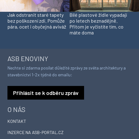
Jak odstranit staré tapety
Bílé plastové židle vypadají
bez poškození zdi. Pomůže
po letech beznadějně.
pára, ocet i obyčejná aviváž
Přitom je vyčistíte tím, co
máte doma
ASB ENOVINY
Nechte si zdarma posílat důležité zprávy ze světa architektury a
stavebnictví 1-2x týdně do emailu:
Přihlásit se k odběru zpráv
O NÁS
KONTAKT
INZERCE NA ASB-PORTAL.CZ