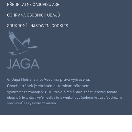
PŘEDPLATNÉ ČASOPISU ASB
OCHRANA OSOBNÍCH ÚDAJŮ
SOUKROMÍ – NASTAVENÍ COOKIES
© Jaga Media, s.r.o. Všechna práva vyhrazena.
Obsah stránek je chráněn autorským zákonem.
Využíváme zpravodajství ČTK. Přepis, šíření či další zpřístupňování tohoto
obsahu či jeho části veřejnosti, a to jakýmkoliv způsobem, je bez předchozího
souhlasu ČTK výslovně zakázáno.