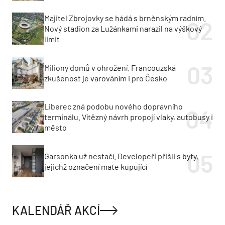
Majitel Zbrojovky se hádá s brněnským radním.
Nový stadion za Lužánkami narazil na výškový
limit
Miliony domů v ohrožení. Francouzská
zkušenost je varováním i pro Česko
Liberec zná podobu nového dopravního
terminálu. Vítězný návrh propojí vlaky, autobusy i
město
Garsonka už nestačí. Developeři přišli s byty,
jejichž označení mate kupující
KALENDÁŘ AKCÍ