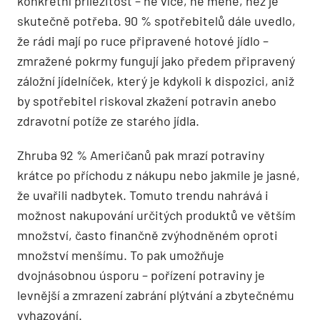
konkrétní příležitost – ne více, ne méně, než je
skutečně potřeba. 90 % spotřebitelů dále uvedlo,
že rádi mají po ruce připravené hotové jídlo –
zmražené pokrmy fungují jako předem připravený
záložní jídelníček, který je kdykoli k dispozici, aniž
by spotřebitel riskoval zkažení potravin anebo
zdravotní potíže ze starého jídla.
Zhruba 92 % Američanů pak mrazí potraviny
krátce po příchodu z nákupu nebo jakmile je jasné,
že uvařili nadbytek. Tomuto trendu nahrává i
možnost nakupování určitých produktů ve větším
množství, často finančně zvýhodněném oproti
množství menšímu. To pak umožňuje
dvojnásobnou úsporu – pořízení potraviny je
levnější a zmrazení zabrání plýtvání a zbytečnému
vyhazování.