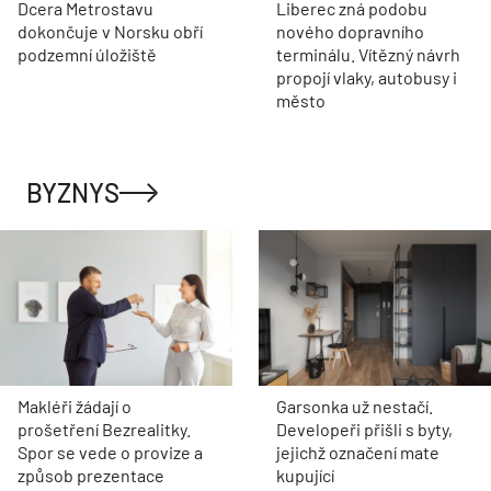
Dcera Metrostavu
Liberec zná podobu
dokončuje v Norsku obří
nového dopravního
podzemní úložiště
terminálu. Vítězný návrh
propojí vlaky, autobusy i
město
BYZNYS
Makléři žádají o
Garsonka už nestačí.
prošetření Bezrealitky.
Developeři přišli s byty,
Spor se vede o provize a
jejichž označení mate
způsob prezentace
kupující