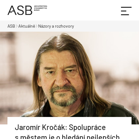
ASB
Aktuálně
Názory a rozhovory
Jaromír Kročák: Spolupráce
s městem je o hledání nejlepších