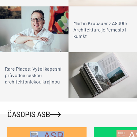
Martin Krupauer z A8000:
Architektura je řemeslo i
kumšt
Rare Places: Vyšel kapesní
průvodce českou
architektonickou krajinou
ČASOPIS ASB