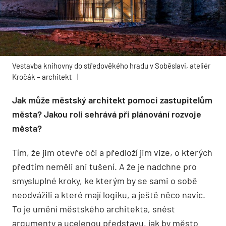
Vestavba knihovny do středověkého hradu v Soběslavi, ateliér
Kročák – architekt
|
Jak může městský architekt pomoci zastupitelům
města? Jakou roli sehrává při plánování rozvoje
města?
Tím, že jim otevře oči a předloží jim vize, o kterých
předtím neměli ani tušení. A že je nadchne pro
smysluplné kroky, ke kterým by se sami o sobě
neodvážili a které mají logiku, a ještě něco navíc.
To je umění městského architekta, snést
argumenty a ucelenou představu, jak by město