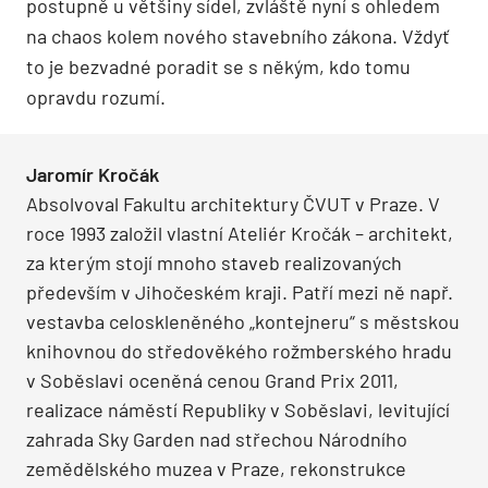
postupně u většiny sídel, zvláště nyní s ohledem
na chaos kolem nového stavebního zákona. Vždyť
to je bezvadné poradit se s někým, kdo tomu
opravdu rozumí.
Jaromír Kročák
Absolvoval Fakultu architektury ČVUT v Praze. V
roce 1993 založil vlastní Ateliér Kročák – architekt,
za kterým stojí mnoho staveb realizovaných
především v Jihočeském kraji. Patří mezi ně např.
vestavba celoskleněného „kontejneru“ s městskou
knihovnou do středověkého rožmberského hradu
v Soběslavi oceněná cenou Grand Prix 2011,
realizace náměstí Republiky v Soběslavi, levitující
zahrada Sky Garden nad střechou Národního
zemědělského muzea v Praze, rekonstrukce