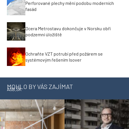
Perforované plechy mění podobu moderních
fasád
Dcera Metrostavu dokončuje v Norsku obří
podzemní úložiště
Ochraňte VZT potrubí před požárem se
systémovým řešením Isover
MOHLO BY VÁS ZAJÍMAT
ASB.SK