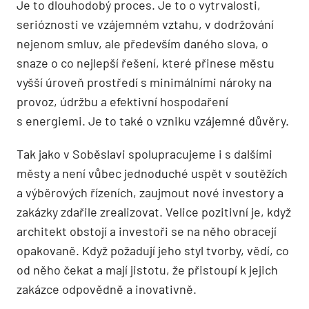
Je to dlouhodobý proces. Je to o vytrvalosti,
serióznosti ve vzájemném vztahu, v dodržování
nejenom smluv, ale především daného slova, o
snaze o co nejlepší řešení, které přinese městu
vyšší úroveň prostředí s minimálními nároky na
provoz, údržbu a efektivní hospodaření
s energiemi. Je to také o vzniku vzájemné důvěry.
Tak jako v Soběslavi spolupracujeme i s dalšími
městy a není vůbec jednoduché uspět v soutěžích
a výběrových řízeních, zaujmout nové investory a
zakázky zdařile zrealizovat. Velice pozitivní je, když
architekt obstojí a investoři se na něho obracejí
opakovaně. Když požadují jeho styl tvorby, vědí, co
od něho čekat a mají jistotu, že přistoupí k jejich
zakázce odpovědně a inovativně.