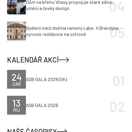
Dům na břehu Vltavy propojuje staré zdivo,
umění a český design
Bydlení mezi dvěma rameny Labe. V Brandýse
vyroste rezidence na ostrově
KALENDÁŘ AKCÍ
24
ASB GALA 2026 (SK)
ZÁŘ
13
ASB GALA 2026
ŘÍJ
NAŠE ČASOPISY