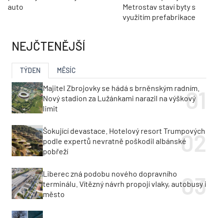
auto
Metrostav staví byty s
využitím prefabrikace
NEJČTENĚJŠÍ
TÝDEN
MĚSÍC
Majitel Zbrojovky se hádá s brněnským radním.
Nový stadion za Lužánkami narazil na výškový
limit
Šokující devastace. Hotelový resort Trumpových
podle expertů nevratně poškodil albánské
pobřeží
Liberec zná podobu nového dopravního
terminálu. Vítězný návrh propojí vlaky, autobusy i
město