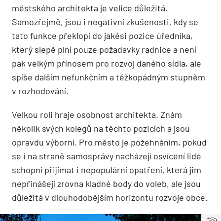
městského architekta je velice důležitá.
Samozřejmě, jsou i negativní zkušenosti, kdy se
tato funkce překlopí do jakési pozice úředníka,
který slepě plní pouze požadavky radnice a není
pak velkým přínosem pro rozvoj daného sídla, ale
spíše dalším nefunkčním a těžkopádným stupněm
v rozhodování.
Velkou roli hraje osobnost architekta. Znám
několik svých kolegů na těchto pozicích a jsou
opravdu výborní. Pro město je požehnáním, pokud
se i na straně samosprávy nacházejí osvícení lidé
schopní přijímat i nepopulární opatření, která jim
nepřinášejí zrovna kladné body do voleb, ale jsou
důležitá v dlouhodobějším horizontu rozvoje obce.