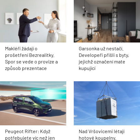
Makléři žádají o
Garsonka už nestačí.
prošetření Bezrealitky.
Developeři přišli s byty,
Spor se vede o provize a
jejichž označení mate
způsob prezentace
kupující
Peugeot Rifter: Když
Nad Vršovicemi létají
potřebujete víc než jen
hotové koupelny.