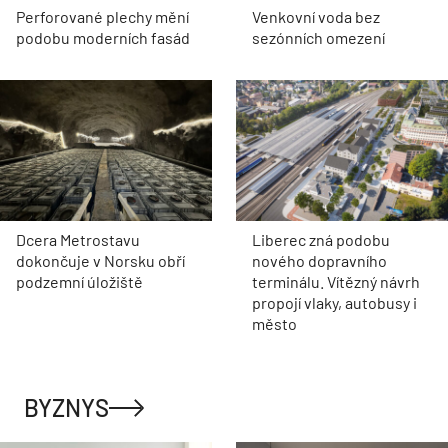
Perforované plechy mění
Venkovní voda bez
podobu moderních fasád
sezónních omezení
Dcera Metrostavu
Liberec zná podobu
dokončuje v Norsku obří
nového dopravního
podzemní úložiště
terminálu. Vítězný návrh
propojí vlaky, autobusy i
město
BYZNYS