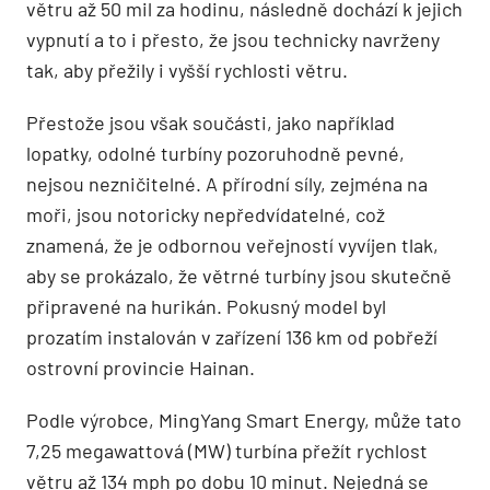
větru až 50 mil za hodinu, následně dochází k jejich
vypnutí a to i přesto, že jsou technicky navrženy
tak, aby přežily i vyšší rychlosti větru.
Přestože jsou však součásti, jako například
lopatky, odolné turbíny pozoruhodně pevné,
nejsou nezničitelné. A přírodní síly, zejména na
moři, jsou notoricky nepředvídatelné, což
znamená, že je odbornou veřejností vyvíjen tlak,
aby se prokázalo, že větrné turbíny jsou skutečně
připravené na hurikán. Pokusný model byl
prozatím instalován v zařízení 136 km od pobřeží
ostrovní provincie Hainan.
Podle výrobce, MingYang Smart Energy, může tato
7,25 megawattová (MW) turbína přežít rychlost
větru až 134 mph po dobu 10 minut. Nejedná se