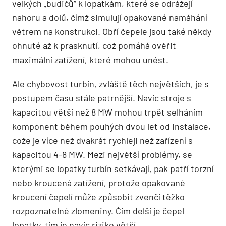
velkých „budičů“ k lopatkám, které se odrážejí
nahoru a dolů, čímž simulují opakované namáhání
větrem na konstrukci. Obří čepele jsou také někdy
ohnuté až k prasknutí, což pomáhá ověřit
maximální zatížení, které mohou unést.
Ale chybovost turbín, zvláště těch největších, je s
postupem času stále patrnější. Navíc stroje s
kapacitou větší než 8 MW mohou trpět selháním
komponent během pouhých dvou let od instalace,
cože je více než dvakrát rychleji než zařízení s
kapacitou 4-8 MW. Mezi největší problémy, se
kterými se lopatky turbín setkávají, pak patří torzní
nebo kroucená zatížení, protože opakované
kroucení čepelí může způsobit zvenčí těžko
rozpoznatelné zlomeniny. Čím delší je čepel
lopatky, tím je navíc riziko větší.