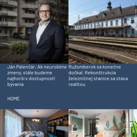
Ján Palenčár: Ak neurobíme
Ružomberok sa konečne
zmeny, stále budeme
dočkal. Rekonštrukcia
najhorší v dostupnosti
železničnej stanice sa stáva
bývania
realitou
HOME