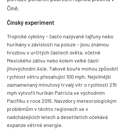
Číně.
Čínský experiment
Tropické cyklóny – často nazývané tajfuny nebo
hurikány v závislosti na poloze – jsou známou
hrozbou v určitých částech světa, včetně
Mexického zálivu nebo kolem velké části
jihovýchodní Asie. Takové bouře mohou způsobit
rychlost větru přesahující 100 mph. Nejsilnější
zaznamenaný minutový trvalý vítr o rychlosti 215
mph vytvořil hurikán Patricia ve východním
Pacifiku v roce 2015. Navzdory meteorologickým
problémům v těchto regionech se v
nadcházejících letech a desetiletích očekává
expanze větrné energie.