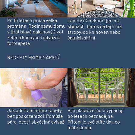
Po 15 letech přišla velká
Tapety už nekončí jen na
proměna. Rodinnému domu
stěnách. Letos se lepí i na
v Bratislavě dala nový život
stropy, do knihoven nebo
zelená kuchyně i odvážná
šatních skříní
fototapeta
RECEPTY PRIMA NÁPADŮ
Jak odstranit staré tapety
Bílé plastové židle vypadají
bez poškození zdi. Pomůže
po letech beznadějně.
pára, ocet i obyčejná aviváž
Přitom je vyčistíte tím, co
máte doma