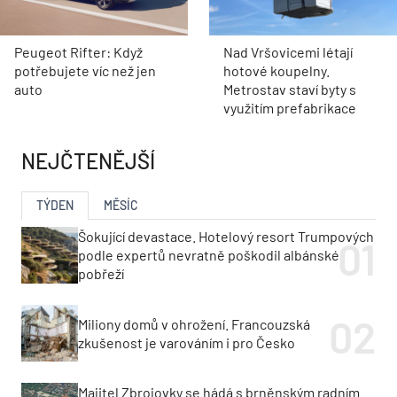
Peugeot Rifter: Když
Nad Vršovicemi létají
potřebujete víc než jen
hotové koupelny.
auto
Metrostav staví byty s
využitím prefabrikace
NEJČTENĚJŠÍ
TÝDEN
MĚSÍC
Šokující devastace. Hotelový resort Trumpových
podle expertů nevratně poškodil albánské
pobřeží
Miliony domů v ohrožení. Francouzská
zkušenost je varováním i pro Česko
Majitel Zbrojovky se hádá s brněnským radním.