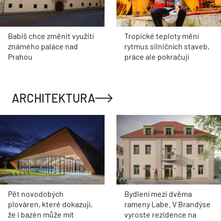
Babiš chce změnit využití
Tropické teploty mění
známého paláce nad
rytmus silničních staveb,
Prahou
práce ale pokračují
ARCHITEKTURA
Pět novodobých
Bydlení mezi dvěma
plováren, které dokazují,
rameny Labe. V Brandýse
že i bazén může mít
vyroste rezidence na