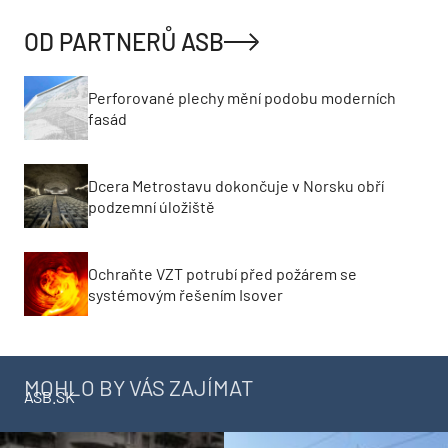
OD PARTNERŮ ASB
Perforované plechy mění podobu moderních
fasád
Dcera Metrostavu dokončuje v Norsku obří
podzemní úložiště
Ochraňte VZT potrubí před požárem se
systémovým řešením Isover
MOHLO BY VÁS ZAJÍMAT
ASB.SK