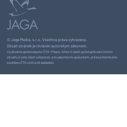
© Jaga Media, s.r.o. Všechna práva vyhrazena.
Obsah stránek je chráněn autorským zákonem.
Využíváme zpravodajství ČTK. Přepis, šíření či další zpřístupňování tohoto
obsahu či jeho části veřejnosti, a to jakýmkoliv způsobem, je bez předchozího
souhlasu ČTK výslovně zakázáno.