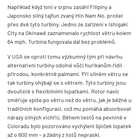
Například když loni v srpnu zasáhl Filipíny a
Japonsko silný tajfun zvaný Hin Nam No, prošel
přes dvě tyto turbíny. Jedno ze zařízení v Ishigaki
City na Okinawě zaznamenalo rychlost větru kolem
64 mph. Turbína fungovala dál bez problémů.
V USA se oproti tomu výzkumný tým při návrhu
alternativní turbíny odolné vůči hurikánům řídil
přírodou, konkrétně palmami. Při silném větru se
tak turbíny ohýbají se s větrem. Tyto turbíny jsou
dvoulisté s flexibilními lopatkami. Rotor navíc
směřuje spíše po větru než do větru, jak je běžné u
tradičních konfigurací, což mu pomáhá absorbovat
nárazy silných vichřic. Během testů na pevnině v
Coloradu bylo pozorováno vychýlení špiček lopatek
až o 600 mm – a žádný z listů nepraskl.