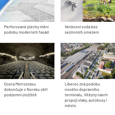
Perforované plechy mění
Venkovní voda bez
podobu moderních fasád
sezónních omezení
Dcera Metrostavu
Liberec zná podobu
dokončuje v Norsku obří
nového dopravního
podzemní úložiště
terminálu. Vítězný návrh
propojí vlaky, autobusy i
město