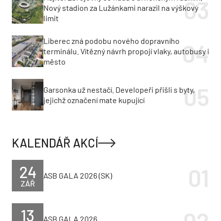
Nový stadion za Lužánkami narazil na výškový
limit
Liberec zná podobu nového dopravního
terminálu. Vítězný návrh propojí vlaky, autobusy i
město
Garsonka už nestačí. Developeři přišli s byty,
jejichž označení mate kupující
KALENDÁŘ AKCÍ
24
ASB GALA 2026 (SK)
ZÁŘ
13
ASB GALA 2026