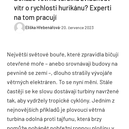
vítr o rychlosti hurikánu? Experti
na tom pracují
Eliška Hřebenářová
-
20. července 2023
Největší světové bouře, které zpravidla bičují
otevřené moře – anebo srovnávají budovy na
pevnině se zemí –, dlouho strašily vývojáře
větrných elektráren. To se nyní mění. Stále
častěji se ke slovu dostávají turbíny navržené
tak, aby vydržely tropické cyklóny. Jedním z
nejnovějších příkladů je plovoucí větrná
turbína odolná proti tajfunu, která brzy
pomůže pohánět pobřežní ropnou plošinu v