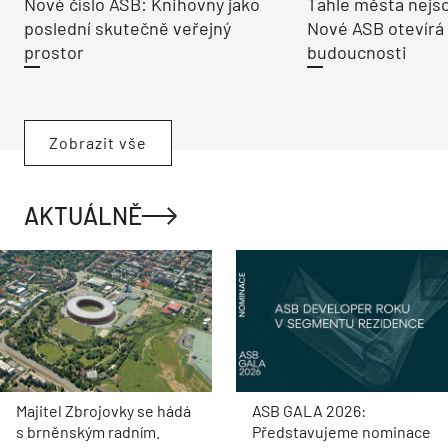
Nové číslo ASB: Knihovny jako
Tahle města nejso
poslední skutečně veřejný
Nové ASB otevírá
prostor
budoucnosti
Zobrazit vše
AKTUÁLNĚ
Majitel Zbrojovky se hádá
ASB GALA 2026:
s brněnským radním.
Představujeme nominace