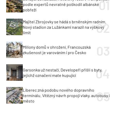
podle expertů nevratně poškodil albánské
pobřeží
Majitel Zbrojovky se hádá s brněnským radním.
Nový stadion za Lužánkami narazil na výškový
limit
Miliony domů v ohrožení. Francouzská
zkušenost je varováním i pro Česko
Garsonka už nestačí. Developeři přišli s byty,
jejichž označení mate kupující
Liberec zná podobu nového dopravního
terminálu. Vítězný návrh propojí vlaky, autobusy i
město