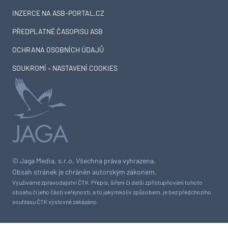
INZERCE NA ASB-PORTAL.CZ
PŘEDPLATNÉ ČASOPISU ASB
OCHRANA OSOBNÍCH ÚDAJŮ
SOUKROMÍ – NASTAVENÍ COOKIES
© Jaga Media, s.r.o. Všechna práva vyhrazena.
Obsah stránek je chráněn autorským zákonem.
Využíváme zpravodajství ČTK. Přepis, šíření či další zpřístupňování tohoto
obsahu či jeho části veřejnosti, a to jakýmkoliv způsobem, je bez předchozího
souhlasu ČTK výslovně zakázáno.