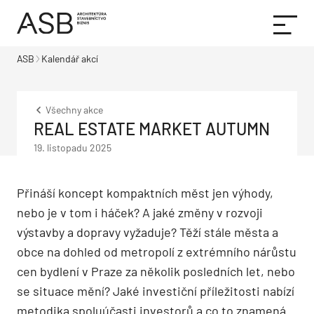
ASB
Kalendář akcí
Všechny akce
REAL ESTATE MARKET AUTUMN
19. listopadu 2025
Přináší koncept kompaktních měst jen výhody,
nebo je v tom i háček? A jaké změny v rozvoji
výstavby a dopravy vyžaduje? Těží stále města a
obce na dohled od metropolí z extrémního nárůstu
cen bydlení v Praze za několik posledních let, nebo
se situace mění? Jaké investiční příležitosti nabízí
metodika spoluúčasti investorů a co to znamená