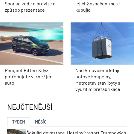
Spor se vede o provize a
jejichž označení mate
způsob prezentace
kupující
Peugeot Rifter: Když
Nad Vršovicemi létají
potřebujete víc než jen
hotové koupelny.
auto
Metrostav staví byty s
využitím prefabrikace
NEJČTENĚJŠÍ
TÝDEN
MĚSÍC
Šokující devastace. Hotelový resort Trumpových