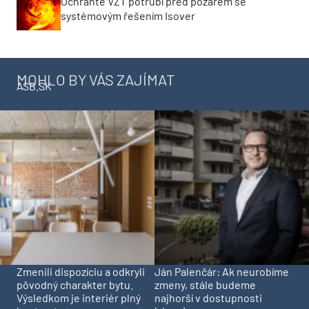
Ochraňte VZT potrubí před požárem se
systémovým řešením Isover
MOHLO BY VÁS ZAJÍMAT
ASB.SK
Zmenili dispozíciu a odkryli
Ján Palenčár: Ak neurobíme
pôvodný charakter bytu.
zmeny, stále budeme
Výsledkom je interiér plný
najhorší v dostupnosti