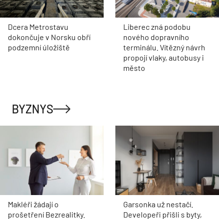
Dcera Metrostavu
Liberec zná podobu
dokončuje v Norsku obří
nového dopravního
podzemní úložiště
terminálu. Vítězný návrh
propojí vlaky, autobusy i
město
BYZNYS
Makléři žádají o
Garsonka už nestačí.
prošetření Bezrealitky.
Developeři přišli s byty,