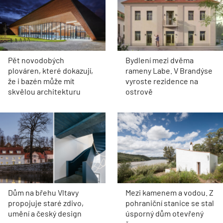
Pět novodobých
Bydlení mezi dvěma
plováren, které dokazují,
rameny Labe. V Brandýse
že i bazén může mít
vyroste rezidence na
skvělou architekturu
ostrově
Dům na břehu Vltavy
Mezi kamenem a vodou. Z
propojuje staré zdivo,
pohraniční stanice se stal
umění a český design
úsporný dům otevřený