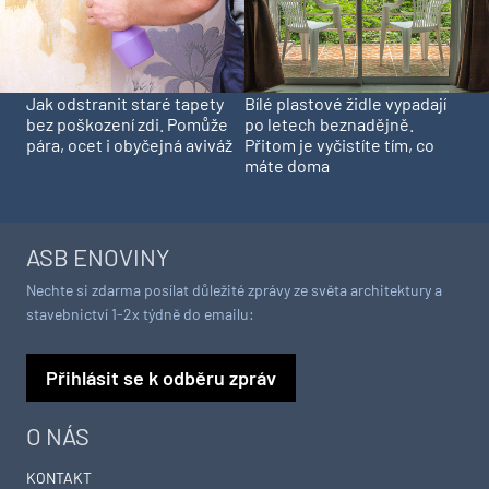
Jak odstranit staré tapety
Bílé plastové židle vypadají
bez poškození zdi. Pomůže
po letech beznadějně.
pára, ocet i obyčejná aviváž
Přitom je vyčistíte tím, co
máte doma
ASB ENOVINY
Nechte si zdarma posílat důležité zprávy ze světa architektury a
stavebnictví 1-2x týdně do emailu:
Přihlásit se k odběru zpráv
O NÁS
KONTAKT