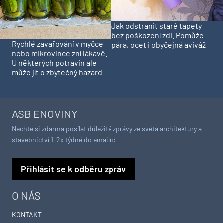
Jak odstranit staré tapety
bez poškození zdi. Pomůže
Rychlé zavařování v myčce
pára, ocet i obyčejná aviváž
nebo mikrovlnce zní lákavě.
U některých potravin ale
může jít o zbytečný hazard
ASB ENOVINY
Nechte si zdarma posílat důležité zprávy ze světa architektury a
stavebnictví 1-2x týdně do emailu:
Přihlásit se k odběru zpráv
O NÁS
KONTAKT