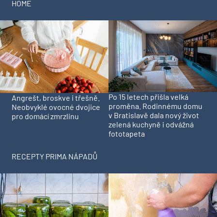
HOME
Po 15 letech přišla velká
Angrešt, broskve i třešně.
proměna. Rodinnému domu
Neobvyklé ovocné dvojice
v Bratislavě dala nový život
pro domácí zmrzlinu
zelená kuchyně i odvážná
fototapeta
RECEPTY PRIMA NÁPADŮ