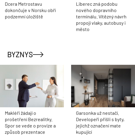
Dcera Metrostavu
Liberec zná podobu
dokončuje v Norsku obří
nového dopravního
podzemní úložiště
terminálu. Vítězný návrh
propojí vlaky, autobusy i
město
BYZNYS
Makléři žádají o
Garsonka už nestačí.
prošetření Bezrealitky.
Developeři přišli s byty,
Spor se vede o provize a
jejichž označení mate
způsob prezentace
kupující