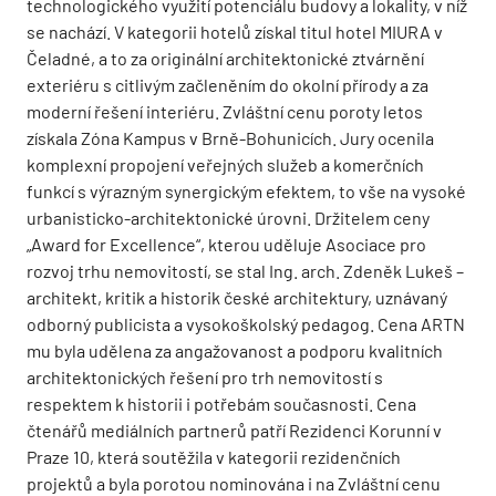
technologického využití potenciálu budovy a lokality, v níž
se nachází. V kategorii hotelů získal titul hotel MIURA v
Čeladné, a to za originální architektonické ztvárnění
exteriéru s citlivým začleněním do okolní přírody a za
moderní řešení interiéru. Zvláštní cenu poroty letos
získala Zóna Kampus v Brně-Bohunicích. Jury ocenila
komplexní propojení veřejných služeb a komerčních
funkcí s výrazným synergickým efektem, to vše na vysoké
urbanisticko-architektonické úrovni. Držitelem ceny
„Award for Excellence“, kterou uděluje Asociace pro
rozvoj trhu nemovitostí, se stal Ing. arch. Zdeněk Lukeš –
architekt, kritik a historik české architektury, uznávaný
odborný publicista a vysokoškolský pedagog. Cena ARTN
mu byla udělena za angažovanost a podporu kvalitních
architektonických řešení pro trh nemovitostí s
respektem k historii i potřebám současnosti. Cena
čtenářů mediálních partnerů patří Rezidenci Korunní v
Praze 10, která soutěžila v kategorii rezidenčních
projektů a byla porotou nominována i na Zvláštní cenu