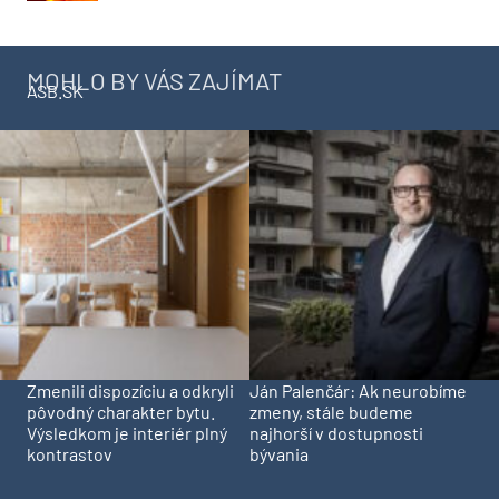
MOHLO BY VÁS ZAJÍMAT
ASB.SK
Zmenili dispozíciu a odkryli
Ján Palenčár: Ak neurobíme
pôvodný charakter bytu.
zmeny, stále budeme
Výsledkom je interiér plný
najhorší v dostupnosti
kontrastov
bývania