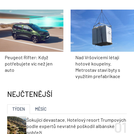
Peugeot Rifter: Když
Nad Vršovicemi létají
potřebujete víc než jen
hotové koupelny.
auto
Metrostav staví byty s
využitím prefabrikace
NEJČTENĚJŠÍ
TÝDEN
MĚSÍC
Šokující devastace. Hotelový resort Trumpových
podle expertů nevratně poškodil albánské
pobřeží