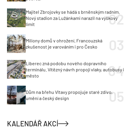
Majitel Zbrojovky se hádá s brněnským radním.
Nový stadion za Lužánkami narazil na výškový
limit
Miliony domů v ohrožení. Francouzská
zkušenost je varováním i pro Česko
Liberec zná podobu nového dopravního
terminálu. Vítězný návrh propojí vlaky, autobusy i
město
Dům na břehu Vltavy propojuje staré zdivo,
umění a český design
KALENDÁŘ AKCÍ