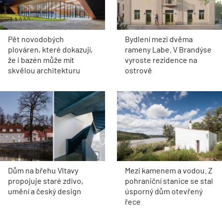
Pět novodobých
Bydlení mezi dvěma
plováren, které dokazují,
rameny Labe. V Brandýse
že i bazén může mít
vyroste rezidence na
skvělou architekturu
ostrově
Dům na břehu Vltavy
Mezi kamenem a vodou. Z
propojuje staré zdivo,
pohraniční stanice se stal
umění a český design
úsporný dům otevřený
řece