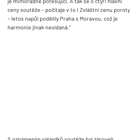
je mimořádně potěšující. A tak se o čtyři hlavní
ceny soutěže – počítaje v to i Zvláštní cenu poroty
– letos napůl podělily Praha s Moravou, což je
harmonie jinak nevídaná.“
S oznámením výsledků soutěže byl zároveň