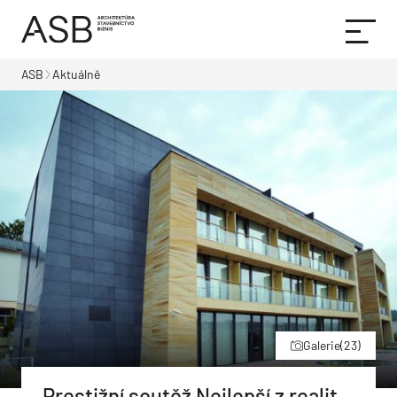
ASB
Aktuálně
Galerie
(23)
Prestižní soutěž Nejlepší z realit