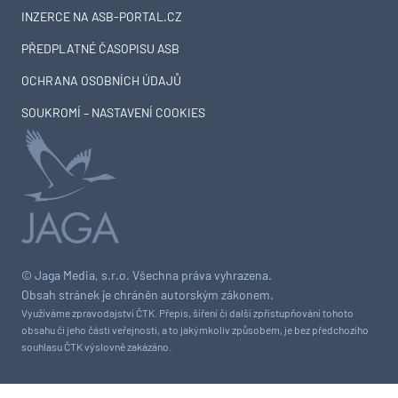
INZERCE NA ASB-PORTAL.CZ
PŘEDPLATNÉ ČASOPISU ASB
OCHRANA OSOBNÍCH ÚDAJŮ
SOUKROMÍ – NASTAVENÍ COOKIES
© Jaga Media, s.r.o. Všechna práva vyhrazena.
Obsah stránek je chráněn autorským zákonem.
Využíváme zpravodajství ČTK. Přepis, šíření či další zpřístupňování tohoto
obsahu či jeho části veřejnosti, a to jakýmkoliv způsobem, je bez předchozího
souhlasu ČTK výslovně zakázáno.