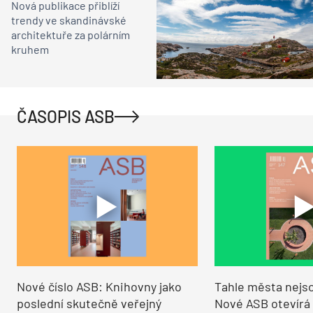
Nová publikace přiblíží
trendy ve skandinávské
architektuře za polárním
kruhem
ČASOPIS ASB
Nové číslo ASB: Knihovny jako
Tahle města nejso
poslední skutečně veřejný
Nové ASB otevírá