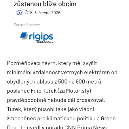
zůstanou blíže obcím
ČTK
-
8. června 2026
Partneři sekce:
Pozměňovací návrh, který měl zvýšit
minimální vzdálenost větrných elektráren od
obydlených oblastí z 500 na 900 metrů,
poslanec Filip Turek (za Motoristy)
pravděpodobně nebude dál prosazovat.
Turek, který působí také jako vládní
zmocněnec pro klimatickou politiku a Green
Deal, to uvedl v pořadu CNN Prima News.