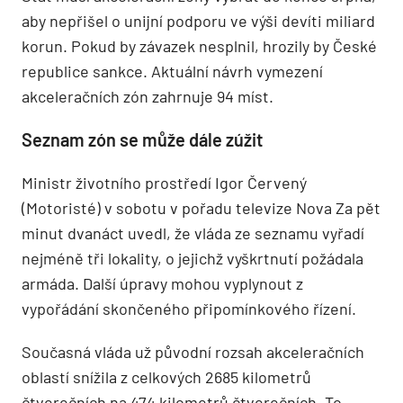
aby nepřišel o unijní podporu ve výši devíti miliard
korun. Pokud by závazek nesplnil, hrozily by České
republice sankce. Aktuální návrh vymezení
akceleračních zón zahrnuje 94 míst.
Seznam zón se může dále zúžit
Ministr životního prostředí Igor Červený
(Motoristé) v sobotu v pořadu televize Nova Za pět
minut dvanáct uvedl, že vláda ze seznamu vyřadí
nejméně tři lokality, o jejichž vyškrtnutí požádala
armáda. Další úpravy mohou vyplynout z
vypořádání skončeného připomínkového řízení.
Současná vláda už původní rozsah akceleračních
oblastí snížila z celkových 2685 kilometrů
čtverečních na 474 kilometrů čtverečních. To