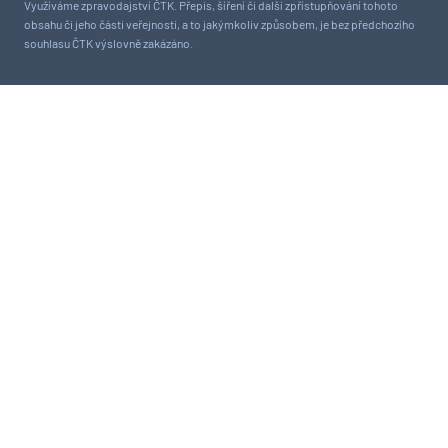
Využíváme zpravodajství ČTK. Přepis, šíření či další zpřístupňování tohoto
obsahu či jeho části veřejnosti, a to jakýmkoliv způsobem, je bez předchozího
souhlasu ČTK výslovně zakázáno.