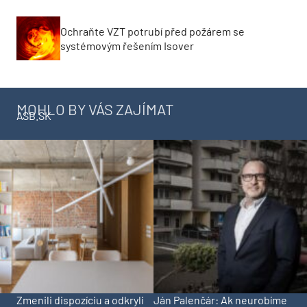
Ochraňte VZT potrubí před požárem se
systémovým řešením Isover
MOHLO BY VÁS ZAJÍMAT
ASB.SK
Zmenili dispozíciu a odkryli
Ján Palenčár: Ak neurobíme