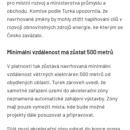
pro místní rozvoj a ministerstva průmyslu a
obchodu. Komise podle Turka upozornila, že
navrhované změny by mohly ztížit naplňování cílů v
rozvoji obnovitelných zdrojů energie, ke kterým se
Česko zavázalo.
Minimální vzdálenost má zůstat 500 metrů
V platnosti tak zůstává navrhovaná minimální
vzdálenost větrných elektráren 500 metrů od
obydlených oblastí. Turek zároveň uvedl, že
samotné zařazení území do akcelerační zóny
neznamená automatické zahájení výstavby. Zóny
mají pouze vymezit místa, kde bude možné
projekty dále posuzovat a připravovat.
Stát musí akcelerační zóny vybrat do konce srpna,