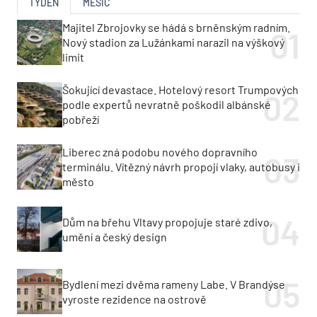
TÝDEN
MĚSÍC
Majitel Zbrojovky se hádá s brněnským radním.
Nový stadion za Lužánkami narazil na výškový
limit
Šokující devastace. Hotelový resort Trumpových
podle expertů nevratně poškodil albánské
pobřeží
Liberec zná podobu nového dopravního
terminálu. Vítězný návrh propojí vlaky, autobusy i
město
Dům na břehu Vltavy propojuje staré zdivo,
umění a český design
Bydlení mezi dvěma rameny Labe. V Brandýse
vyroste rezidence na ostrově