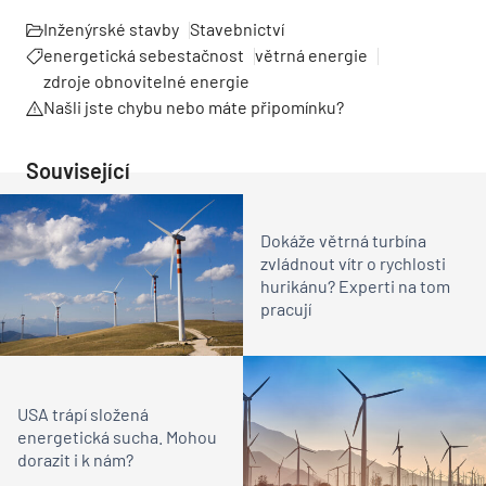
Inženýrské stavby
Stavebnictví
energetická sebestačnost
větrná energie
zdroje obnovitelné energie
Našli jste chybu nebo máte připomínku?
Související
Dokáže větrná turbína
zvládnout vítr o rychlosti
hurikánu? Experti na tom
pracují
USA trápí složená
energetická sucha. Mohou
dorazit i k nám?