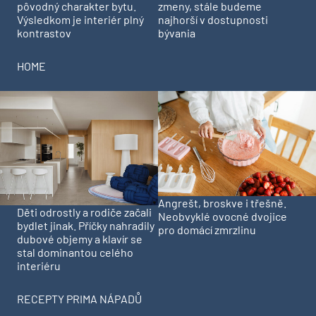
pôvodný charakter bytu.
zmeny, stále budeme
Výsledkom je interiér plný
najhorší v dostupnosti
kontrastov
bývania
HOME
Angrešt, broskve i třešně.
Děti odrostly a rodiče začali
Neobvyklé ovocné dvojice
bydlet jinak. Příčky nahradily
pro domácí zmrzlinu
dubové objemy a klavír se
stal dominantou celého
interiéru
RECEPTY PRIMA NÁPADŮ