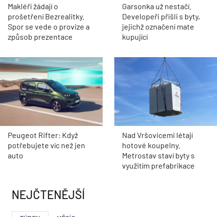
Makléři žádají o
Garsonka už nestačí.
prošetření Bezrealitky.
Developeři přišli s byty,
Spor se vede o provize a
jejichž označení mate
způsob prezentace
kupující
Peugeot Rifter: Když
Nad Vršovicemi létají
potřebujete víc než jen
hotové koupelny.
auto
Metrostav staví byty s
využitím prefabrikace
NEJČTENĚJŠÍ