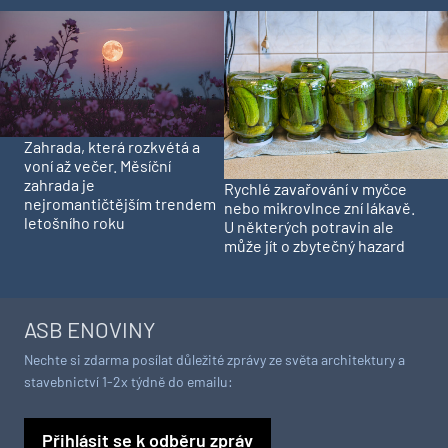
Zahrada, která rozkvétá a
voní až večer. Měsíční
zahrada je
Rychlé zavařování v myčce
nejromantičtějším trendem
nebo mikrovlnce zní lákavě.
letošního roku
U některých potravin ale
může jít o zbytečný hazard
ASB ENOVINY
Nechte si zdarma posílat důležité zprávy ze světa architektury a
stavebnictví 1-2x týdně do emailu:
Přihlásit se k odběru zpráv