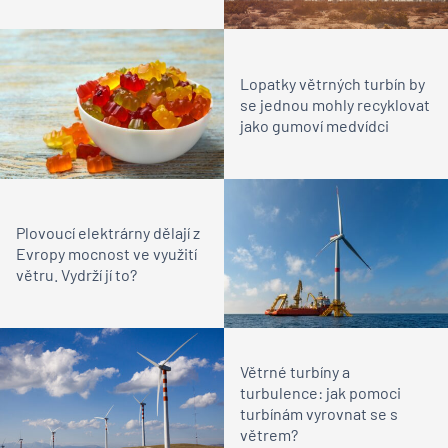
Lopatky větrných turbín by
se jednou mohly recyklovat
jako gumoví medvídci
Plovoucí elektrárny dělají z
Evropy mocnost ve využití
větru. Vydrží jí to?
Větrné turbíny a
turbulence: jak pomoci
turbínám vyrovnat se s
větrem?