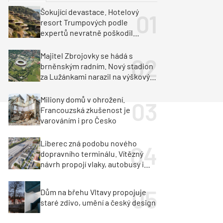
ka
Dopravní stavby
Šokující devastace. Hotelový
resort Trumpových podle
objekty
tavby
expertů nevratně poškodil
albánské pobřeží
unely
Geotechnika
Inženýrské sítě
Majitel Zbrojovky se hádá s
brněnským radním. Nový stadion
za Lužánkami narazil na výškový
limit
Miliony domů v ohrožení.
Francouzská zkušenost je
varováním i pro Česko
Liberec zná podobu nového
dopravního terminálu. Vítězný
návrh propojí vlaky, autobusy i
město
Dům na břehu Vltavy propojuje
staré zdivo, umění a český design