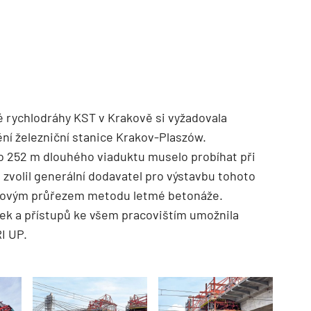
é rychlodráhy KST v Krakově si vyžadovala
ní železniční stanice Krakov-Plaszów.
o 252 m dlouhého viaduktu muselo probíhat při
zvolil generální dodavatel pro výstavbu tohoto
rovým průřezem metodu letmé betonáže.
ek a přístupů ke všem pracovištím umožnila
I UP.