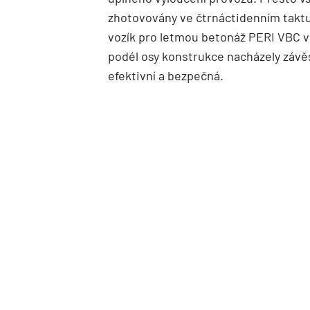
zhotovovány ve čtrnáctidenním taktu
vozík pro letmou betonáž PERI VBC vr
podél osy konstrukce nacházely závěs
efektivní a bezpečná.