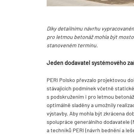
Díky detailnímu návrhu vypracovanému
pro letmou betonáž mohla být most
stanoveném termínu.
Jeden dodavatel systémového zař
PERI Polsko převzalo projektovou d
stávajících podmínek včetně static
s podskružením i pro letmou betonáž
optimálně sladěny a umožnily realiza
výstavby. Aby mohla být zkrácena doba 
spolupráce generálního dodavatele (
a techniků PERI (návrh bednění a leš