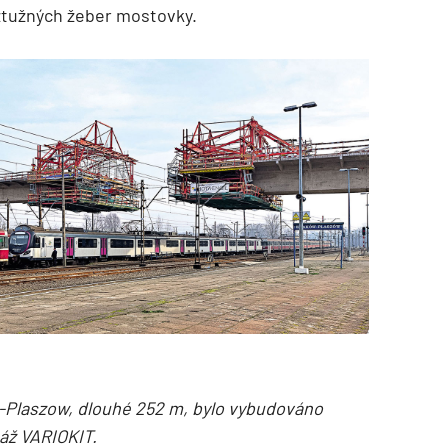
ýztužných žeber mostovky.
-Plaszow, dlouhé 252 m, bylo vybudováno
áž VARIOKIT.