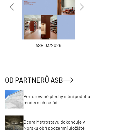
ASB 03/2026
INŽENÝRSKÉ
OD PARTNERŮ ASB
Perforované plechy mění podobu
moderních fasád
Dcera Metrostavu dokončuje v
Norsku obří podzemní úložiště