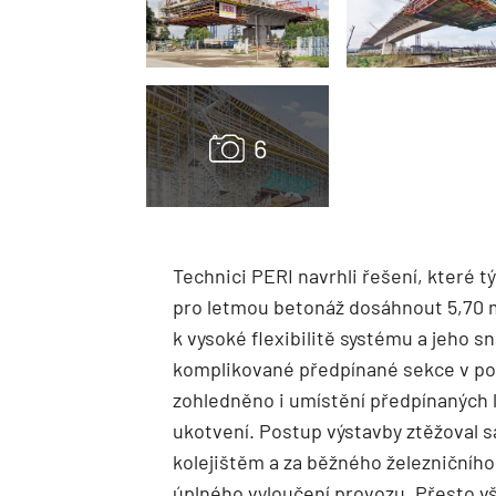
Technici PERI navrhli řešení, které 
pro letmou betonáž dosáhnout 5,70
k vysoké flexibilitě systému a jeho 
komplikované předpínané sekce v po
zohledněno i umístění předpínaných 
ukotvení. Postup výstavby ztěžoval s
kolejištěm a za běžného železničníh
úplného vyloučení provozu. Přesto v