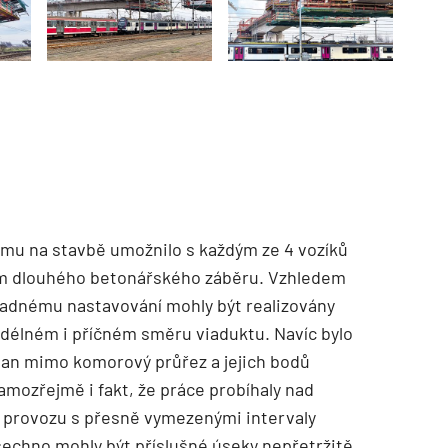
TZB HAUSTECHNIK 02/2026
týmu na stavbě umožnilo s každým ze 4 vozíků
 m dlouhého betonářského záběru. Vzhledem
snadnému nastavování mohly být realizovány
délném i příčném směru viaduktu. Navíc bylo
lan mimo komorový průřez a jejich bodů
amozřejmě i fakt, že práce probíhaly nad
o provozu s přesně vymezenými intervaly
šechno mohly být příslušné úseky nepřetržitě