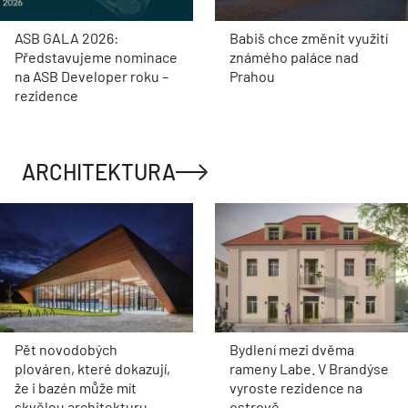
ASB GALA 2026:
Babiš chce změnit využití
Představujeme nominace
známého paláce nad
na ASB Developer roku –
Prahou
rezidence
ARCHITEKTURA
Pět novodobých
Bydlení mezi dvěma
plováren, které dokazují,
rameny Labe. V Brandýse
že i bazén může mít
vyroste rezidence na
skvělou architekturu
ostrově