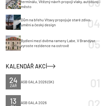
terminálu. Vítězný návrh propojí vlaky, autobusy i
město
Dům na břehu Vltavy propojuje staré zdivo,
umění a český design
Bydlení mezi dvěma rameny Labe. V Brandýse
vyroste rezidence na ostrově
KALENDÁŘ AKCÍ
24
ASB GALA 2026 (SK)
ZÁŘ
13
ASB GALA 2026