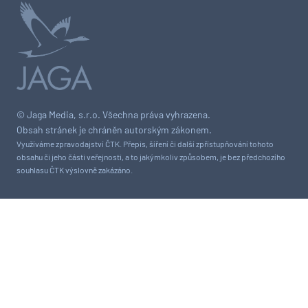
© Jaga Media, s.r.o. Všechna práva vyhrazena.
Obsah stránek je chráněn autorským zákonem.
Využíváme zpravodajství ČTK. Přepis, šíření či další zpřístupňování tohoto
obsahu či jeho části veřejnosti, a to jakýmkoliv způsobem, je bez předchozího
souhlasu ČTK výslovně zakázáno.