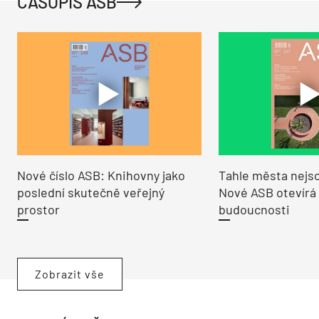
ČASOPIS ASB
Nové číslo ASB: Knihovny jako
Tahle města nejso
poslední skutečně veřejný
Nové ASB otevírá
prostor
budoucnosti
Zobrazit vše