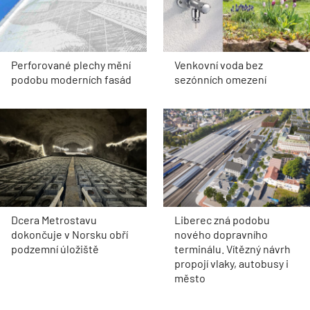
Perforované plechy mění
Venkovní voda bez
podobu moderních fasád
sezónních omezení
Dcera Metrostavu
Liberec zná podobu
dokončuje v Norsku obří
nového dopravního
podzemní úložiště
terminálu. Vítězný návrh
propojí vlaky, autobusy i
město