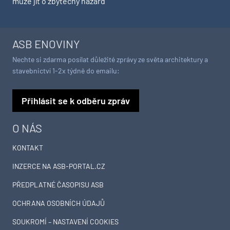
může jít o zbytečný hazard
ASB ENOVINY
Nechte si zdarma posílat důležité zprávy ze světa architektury a
stavebnictví 1-2x týdně do emailu:
Přihlásit se k odběru zpráv
O NÁS
KONTAKT
INZERCE NA ASB-PORTAL.CZ
PŘEDPLATNÉ ČASOPISU ASB
OCHRANA OSOBNÍCH ÚDAJŮ
SOUKROMÍ – NASTAVENÍ COOKIES