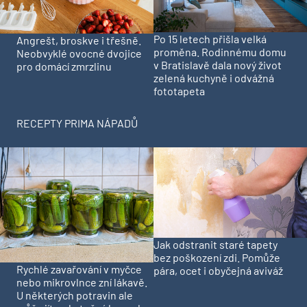
Po 15 letech přišla velká
Angrešt, broskve i třešně.
proměna. Rodinnému domu
Neobvyklé ovocné dvojice
v Bratislavě dala nový život
pro domácí zmrzlinu
zelená kuchyně i odvážná
fototapeta
RECEPTY PRIMA NÁPADŮ
Jak odstranit staré tapety
bez poškození zdi. Pomůže
Rychlé zavařování v myčce
pára, ocet i obyčejná aviváž
nebo mikrovlnce zní lákavě.
U některých potravin ale