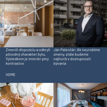
Zmenili dispozíciu a odkryli
Ján Palenčár: Ak neurobíme
pôvodný charakter bytu.
zmeny, stále budeme
Výsledkom je interiér plný
najhorší v dostupnosti
kontrastov
bývania
HOME