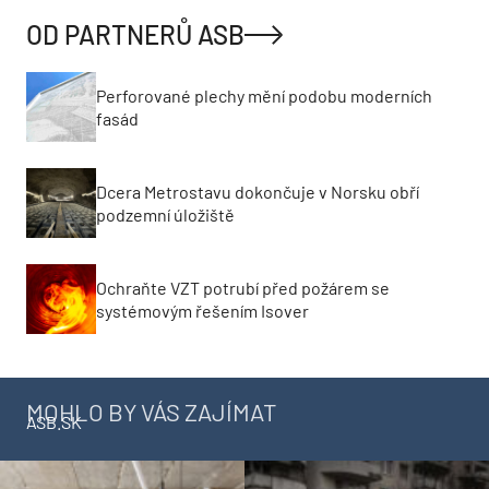
OD PARTNERŮ ASB
Perforované plechy mění podobu moderních
fasád
Dcera Metrostavu dokončuje v Norsku obří
podzemní úložiště
Ochraňte VZT potrubí před požárem se
systémovým řešením Isover
MOHLO BY VÁS ZAJÍMAT
ASB.SK