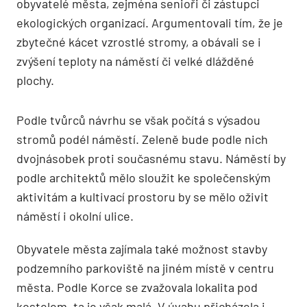
obyvatelé města, zejména senioři či zástupci
ekologických organizací. Argumentovali tím, že je
zbytečné kácet vzrostlé stromy, a obávali se i
zvýšení teploty na náměstí či velké dlážděné
plochy.
Podle tvůrců návrhu se však počítá s výsadou
stromů podél náměstí. Zeleně bude podle nich
dvojnásobek proti současnému stavu. Náměstí by
podle architektů mělo sloužit ke společenským
aktivitám a kultivací prostoru by se mělo oživit
náměstí i okolní ulice.
Obyvatele města zajímala také možnost stavby
podzemního parkoviště na jiném místě v centru
města. Podle Korce se zvažovala lokalita pod
kostelem, ta je však malá. V úvahu přicházela i