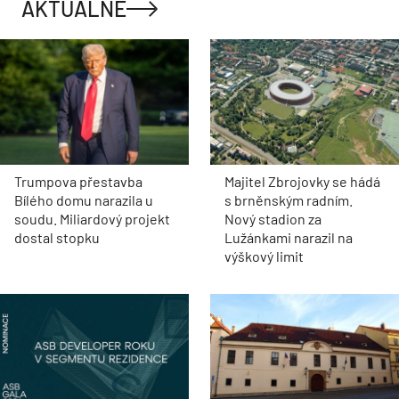
AKTUÁLNĚ
Trumpova přestavba
Majitel Zbrojovky se hádá
Bílého domu narazila u
s brněnským radním.
soudu. Miliardový projekt
Nový stadion za
dostal stopku
Lužánkami narazil na
výškový limit