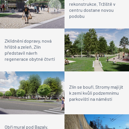
rekonstrukce. Tržiště v
centru dostane novou
podobu
Zklidnění dopravy, nová
hřiště a zeleň. Zlín
představil návrh
regenerace obytné čtvrti
Zlín se bouří. Stromy mají jít
k zemi kvůli podzemnímu
parkovišti na náměstí
Obří mural pod Bazaly.