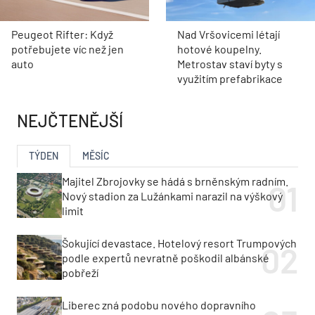
Peugeot Rifter: Když
Nad Vršovicemi létají
potřebujete víc než jen
hotové koupelny.
auto
Metrostav staví byty s
využitím prefabrikace
NEJČTENĚJŠÍ
TÝDEN
MĚSÍC
Majitel Zbrojovky se hádá s brněnským radním.
Nový stadion za Lužánkami narazil na výškový
limit
Šokující devastace. Hotelový resort Trumpových
podle expertů nevratně poškodil albánské
pobřeží
Liberec zná podobu nového dopravního