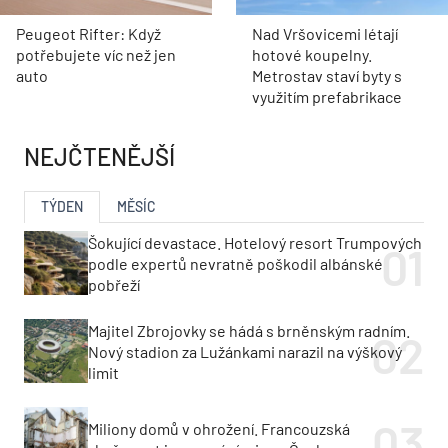
Peugeot Rifter: Když
Nad Vršovicemi létají
potřebujete víc než jen
hotové koupelny.
auto
Metrostav staví byty s
využitím prefabrikace
NEJČTENĚJŠÍ
TÝDEN
MĚSÍC
Šokující devastace. Hotelový resort Trumpových
podle expertů nevratně poškodil albánské
pobřeží
Majitel Zbrojovky se hádá s brněnským radním.
Nový stadion za Lužánkami narazil na výškový
limit
Miliony domů v ohrožení. Francouzská