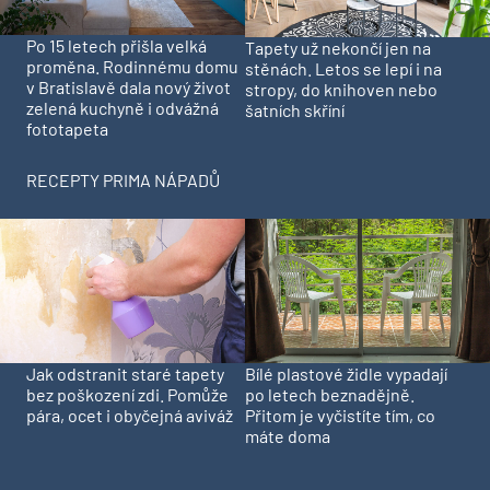
Po 15 letech přišla velká
Tapety už nekončí jen na
proměna. Rodinnému domu
stěnách. Letos se lepí i na
v Bratislavě dala nový život
stropy, do knihoven nebo
zelená kuchyně i odvážná
šatních skříní
fototapeta
RECEPTY PRIMA NÁPADŮ
Jak odstranit staré tapety
Bílé plastové židle vypadají
bez poškození zdi. Pomůže
po letech beznadějně.
pára, ocet i obyčejná aviváž
Přitom je vyčistíte tím, co
máte doma