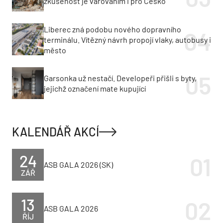
zkušenost je varováním i pro Česko
Liberec zná podobu nového dopravního
terminálu. Vítězný návrh propojí vlaky, autobusy i
město
Garsonka už nestačí. Developeři přišli s byty,
jejichž označení mate kupující
KALENDÁŘ AKCÍ
24
ASB GALA 2026 (SK)
ZÁŘ
13
ASB GALA 2026
ŘÍJ