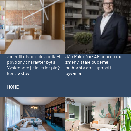
Zmenili dispozíciu a odkryli
Ján Palenčár: Ak neurobíme
pôvodný charakter bytu.
zmeny, stále budeme
Výsledkom je interiér plný
najhorší v dostupnosti
kontrastov
bývania
HOME