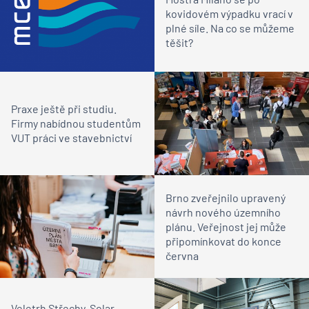
kovidovém výpadku vrací v
plné síle. Na co se můžeme
těšit?
Praxe ještě při studiu.
Firmy nabídnou studentům
VUT práci ve stavebnictví
Brno zveřejnilo upravený
návrh nového územního
plánu. Veřejnost jej může
připomínkovat do konce
června
Veletrh Střechy-Solar-