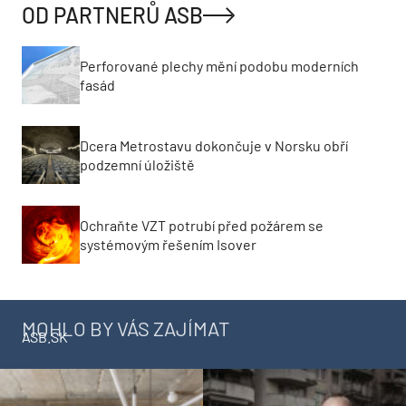
OD PARTNERŮ ASB
Perforované plechy mění podobu moderních
fasád
Dcera Metrostavu dokončuje v Norsku obří
podzemní úložiště
Ochraňte VZT potrubí před požárem se
systémovým řešením Isover
MOHLO BY VÁS ZAJÍMAT
ASB.SK