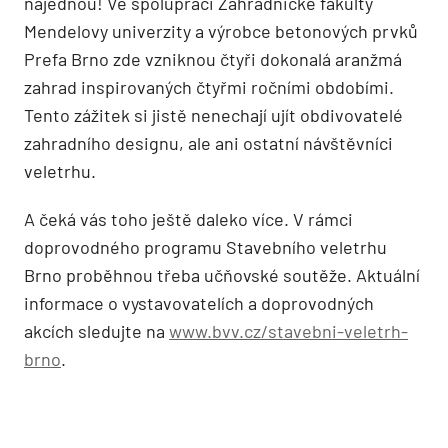
najednou! Ve spolupráci Zahradnické fakulty
Mendelovy univerzity a výrobce betonových prvků
Prefa Brno zde vzniknou čtyři dokonalá aranžmá
zahrad inspirovaných čtyřmi ročními obdobími.
Tento zážitek si jistě nenechají ujít obdivovatelé
zahradního designu, ale ani ostatní návštěvníci
veletrhu.
A čeká vás toho ještě daleko více. V rámci
doprovodného programu Stavebního veletrhu
Brno proběhnou třeba učňovské soutěže. Aktuální
informace o vystavovatelích a doprovodných
akcích sledujte na
www.bvv.cz/stavebni-veletrh-
brno
.