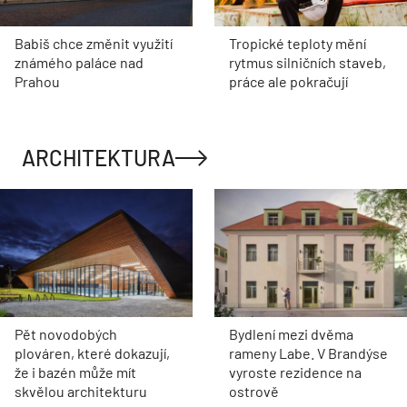
Babiš chce změnit využití
Tropické teploty mění
známého paláce nad
rytmus silničních staveb,
Prahou
práce ale pokračují
ARCHITEKTURA
Pět novodobých
Bydlení mezi dvěma
plováren, které dokazují,
rameny Labe. V Brandýse
že i bazén může mít
vyroste rezidence na
skvělou architekturu
ostrově