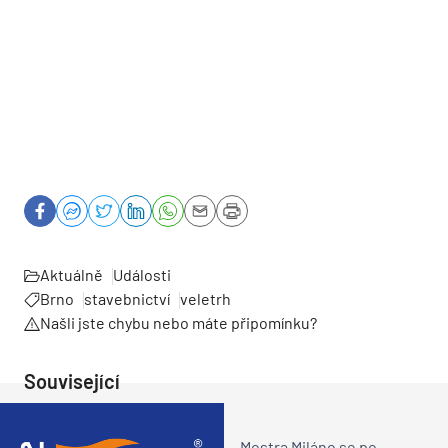
Aktuálně
Události
Brno
stavebnictví
veletrh
Našli jste chybu nebo máte připomínku?
Související
Mostra Miláno se po