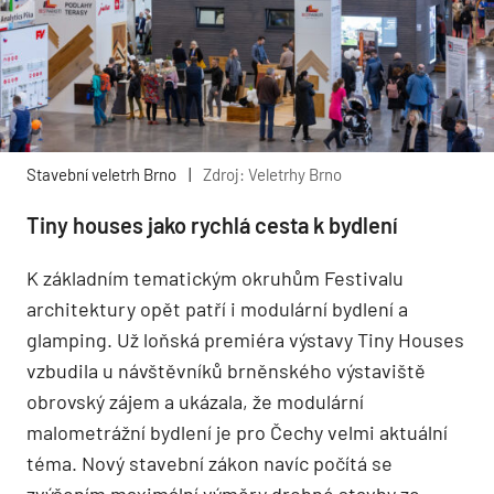
Stavební veletrh Brno
|
Zdroj: Veletrhy Brno
Tiny houses jako rychlá cesta k bydlení
K základním tematickým okruhům Festivalu
architektury opět patří i modulární bydlení a
glamping. Už loňská premiéra výstavy Tiny Houses
vzbudila u návštěvníků brněnského výstaviště
obrovský zájem a ukázala, že modulární
malometrážní bydlení je pro Čechy velmi aktuální
téma. Nový stavební zákon navíc počítá se
zvýšením maximální výměry drobné stavby ze