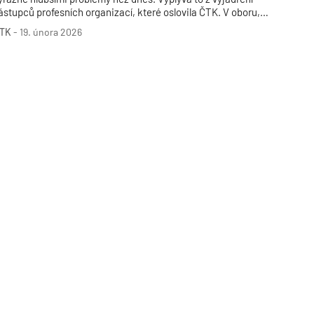
ástupců profesních organizací, které oslovila ČTK. V oboru,
enž dlouhodobě čelí nedostatku pracovních sil, tvoří občané
TK
-
19. února 2026
krajiny přibližně desetinu všech zaměstnanců. Jejich
řípadný návrat po skončení války s Ruskem by podle odborníků
ředstavoval pro stavební firmy významnou komplikaci.
TZB HAUSTECHNIK 02/2026