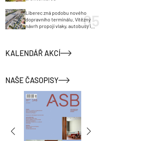
Liberec zná podobu nového
dopravního terminálu. Vítězný
návrh propojí vlaky, autobusy i
město
KALENDÁŘ AKCÍ
NAŠE ČASOPISY