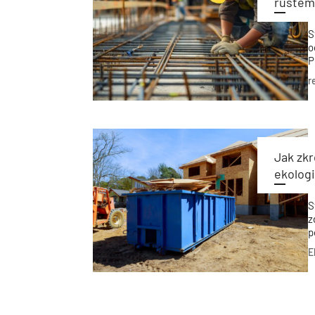
růstem 
S
o
P
s
r
z
m
Jak zkr
ekolog
S
z
p
š
E
v
m
v