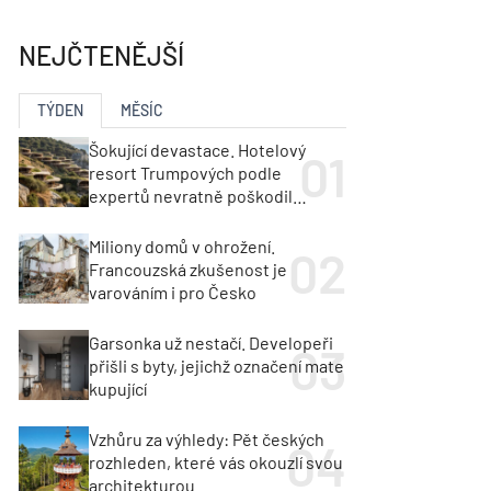
ka
Dopravní stavby
objekty
NEJČTENĚJŠÍ
tavby
unely
Geotechnika
Inženýrské sítě
TÝDEN
MĚSÍC
Šokující devastace. Hotelový
resort Trumpových podle
expertů nevratně poškodil
albánské pobřeží
Miliony domů v ohrožení.
Francouzská zkušenost je
varováním i pro Česko
Garsonka už nestačí. Developeři
přišli s byty, jejichž označení mate
kupující
Vzhůru za výhledy: Pět českých
rozhleden, které vás okouzlí svou
architekturou