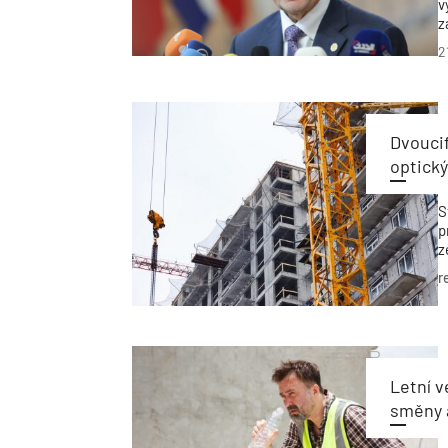
v
z
a
2
v
ú
Dvoucif
optický
S
p
z
z
r
p
Letní v
směny 