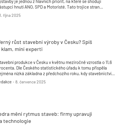
ýstavby je jednou z hlavních priorit, na které se shodují
ástupci hnutí ANO, SPD a Motoristé. Tato trojice stran
ktuálně jedná o možné spolupráci při sestavování budoucí
1. října 2025
lády a hledá programové průniky, především v oblasti bydlení a
zemního rozvoje.
erný růst stavební výroby v Česku? Spíš
 klam, míní experti
tavební produkce v Česku v květnu meziročně vzrostla o 11,6
rocenta. Dle Českého statistického úřadu k tomu přispěla
ejména nízká základna z předchozího roku, kdy stavebnictví
aznamenalo přes šestiprocentní pokles. Meziměsíčně se
edakce
-
8. července 2025
rodukce zvýšila o 2,3 procenta.
edra mění rytmus staveb: firmy upravují
a technologie