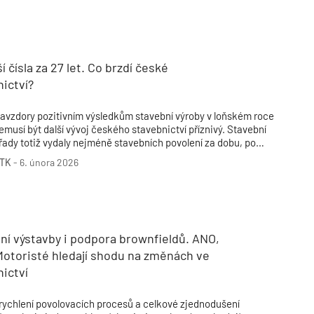
í čísla za 27 let. Co brzdí české
ictví?
avzdory pozitivním výsledkům stavební výroby v loňském roce
emusí být další vývoj českého stavebnictví příznivý. Stavební
řady totiž vydaly nejméně stavebních povolení za dobu, po
terou jsou k dispozici statistiky – tedy za posledních 27 let.
TK
-
6. února 2026
pozorňují na to oslovení analytici, podle nichž se sektor
otýká především s pomalým povolováním staveb a s problémy
pojenými s digitalizací stavebního řízení.
ní výstavby i podpora brownfieldů. ANO,
Motoristé hledají shodu na změnách ve
ictví
rychlení povolovacích procesů a celkové zjednodušení