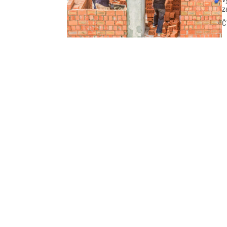
z
j
Č
U
p
p