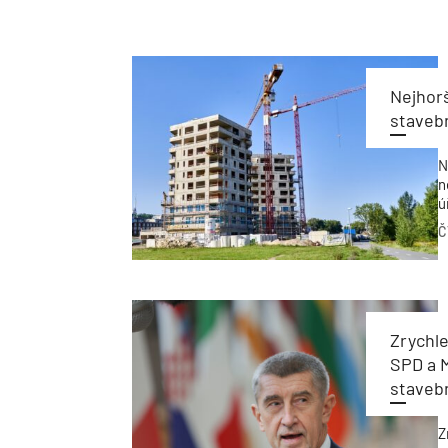
Nejhorš
stavebn
N
n
ú
k
Č
U
p
s
Zrychle
SPD a 
stavebn
Z