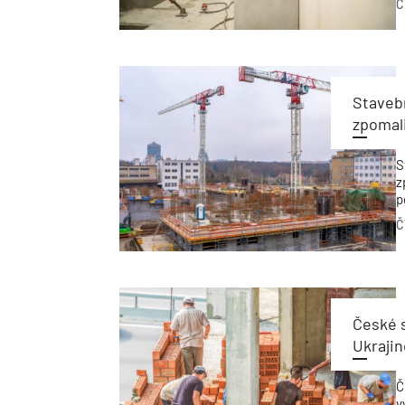
Č
N
s
z
Stavebn
zpomal
S
z
p
l
Č
k
P
České s
Ukrajin
Č
v