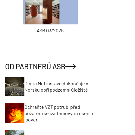
ASB 03/2026
INŽENÝRSKÉ
OD PARTNERŮ ASB
Dcera Metrostavu dokončuje v
Norsku obří podzemní úložiště
Ochraňte VZT potrubí před
požárem se systémovým řešením
Isover