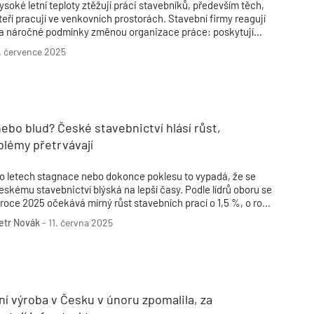
ysoké letní teploty ztěžují práci stavebníků, především těch,
teří pracují ve venkovních prostorách. Stavební firmy reagují
a náročné podmínky změnou organizace práce: poskytují
elší přestávky, zajišťují dostatek tekutin a často posouvají
. července 2025
ačátky směn na ránní hodiny. Zdravotní komplikace mezi
ělníky zatím firmy neevidují a nemění kvůli horku ani
armonogramy staveb.
bo blud? České stavebnictví hlásí růst,
blémy přetrvávají
o letech stagnace nebo dokonce poklesu to vypadá, že se
eskému stavebnictví blýská na lepší časy. Podle lídrů oboru se
 roce 2025 očekává mírný růst stavebních prací o 1,5 %, o rok
ozději už dokonce o 2,1 %.
etr Novák
-
11. června 2025
í výroba v Česku v únoru zpomalila, za