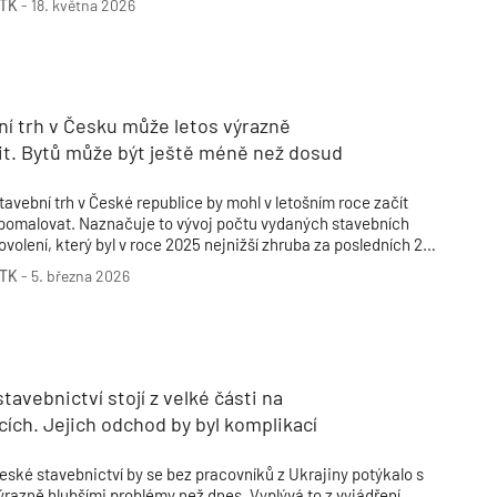
TK
-
18. května 2026
ová profesní kategorie by měla umožnit výkon činnosti
tavbyvedoucího i lidem, kteří nebudou mít oprávnění
pracovávat projektovou dokumentaci.
í trh v Česku může letos výrazně
it. Bytů může být ještě méně než dosud
tavební trh v České republice by mohl v letošním roce začít
pomalovat. Naznačuje to vývoj počtu vydaných stavebních
ovolení, který byl v roce 2025 nejnižší zhruba za posledních 25
et. Vyplývá to z analýzy společností Central Group a KPMG,
TK
-
5. března 2026
terou její autoři představili na summitu stavebního rozvoje v
raze.
tavebnictví stojí z velké části na
cích. Jejich odchod by byl komplikací
eské stavebnictví by se bez pracovníků z Ukrajiny potýkalo s
ýrazně hlubšími problémy než dnes. Vyplývá to z vyjádření