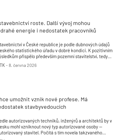
Poruchy střechy
Rekonstrukce střechy
Průmysl a logisti
Větrání a odvětrávání
Komíny
Historické stavby
Průmyslové 
Fasáda
Inženýrské s
tavebnictví roste. Další vývoj mohou
Omítky
Doprava
Mosty
T
 drahé energie i nedostatek pracovníků
tavebnictví v České republice je podle dubnových údajů
eského statistického úřadu v dobré kondici. K pozitivním
ýsledkům přispělo především pozemní stavitelství, tedy
ýstavba budov. Podle analytiků oslovených ČTK za tím stojí
TK
-
8. června 2026
ejména vyšší aktivita v rezidenčním sektoru.
chce umožnit vznik nové profese. Má
nedostatek stavbyvedoucích
edle autorizovaných techniků, inženýrů a architektů by v
esku mohl vzniknout nový typ autorizované osoby —
utorizovaný stavitel. Počítá s tím novela takzvaného
utorizačního zákona, kterou má v pondělí projednat vláda.