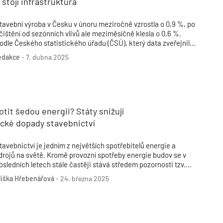
stojí infrastruktura
tavební výroba v Česku v únoru meziročně vzrostla o 0,9 %, po
čištění od sezónních vlivů ale meziměsíčně klesla o 0,6 %.
odle Českého statistického úřadu (ČSÚ), který data zveřejnil,
tojí za slabším výsledkem především vyšší srovnávací základna
edakce
-
7. dubna 2025
 předchozího roku. V lednu letošního roku ještě stavebnictví
eziročně rostlo o 8,2 %.
otit šedou energii? Státy snižují
ické dopady stavebnictví
tavebnictví je jedním z největších spotřebitelů energie a
drojů na světě. Kromě provozní spotřeby energie budov se v
osledních letech stále častěji stává středem pozornosti tzv.
edá energie (nebo také energie na produkt), tedy energie
liška Hřebenářová
-
24. března 2025
ložená do výroby, dopravy, instalace a likvidace stavebních
ateriálů. Tím se, už ze samotné definice, stává šedá energie
elmi důležitým ukazatelem ekologie produktu.