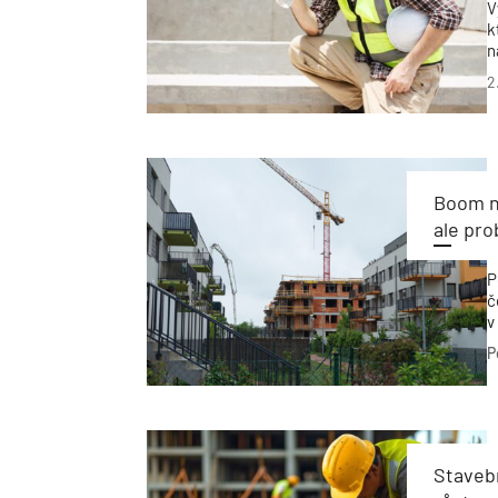
V
k
n
d
2
z
d
h
Boom ne
ale pro
P
č
v
p
P
Stavebn