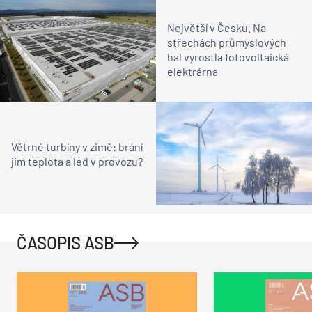
Největší v Česku. Na
střechách průmyslových
hal vyrostla fotovoltaická
elektrárna
Větrné turbíny v zimě: brání
jim teplota a led v provozu?
ČASOPIS ASB