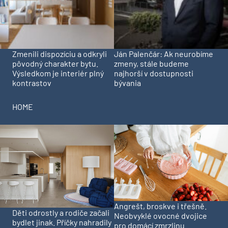
Zmenili dispozíciu a odkryli
Ján Palenčár: Ak neurobíme
pôvodný charakter bytu.
zmeny, stále budeme
Výsledkom je interiér plný
najhorší v dostupnosti
kontrastov
bývania
HOME
Angrešt, broskve i třešně.
Děti odrostly a rodiče začali
Neobvyklé ovocné dvojice
bydlet jinak. Příčky nahradily
pro domácí zmrzlinu