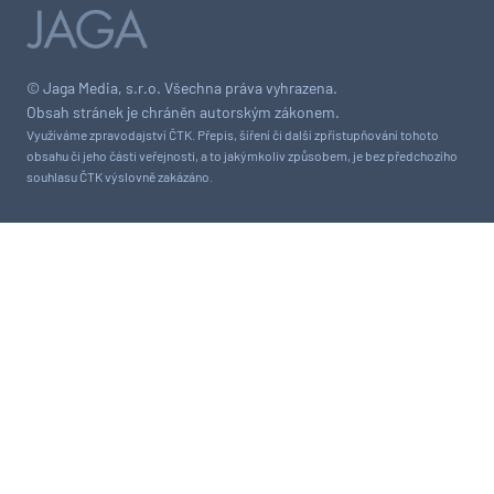
© Jaga Media, s.r.o. Všechna práva vyhrazena.
Obsah stránek je chráněn autorským zákonem.
Využíváme zpravodajství ČTK. Přepis, šíření či další zpřístupňování tohoto
obsahu či jeho části veřejnosti, a to jakýmkoliv způsobem, je bez předchozího
souhlasu ČTK výslovně zakázáno.