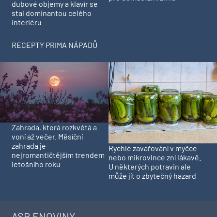
dubové objemy a klavír se
stal dominantou celého
interiéru
RECEPTY PRIMA NÁPADŮ
Zahrada, která rozkvétá a
voní až večer. Měsíční
zahrada je
Rychlé zavařování v myčce
nejromantičtějším trendem
nebo mikrovlnce zní lákavě.
letošního roku
U některých potravin ale
může jít o zbytečný hazard
ASB ENOVINY