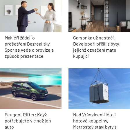
Makléři žádají o
Garsonka už nestačí.
prošetření Bezrealitky.
Developeři přišli s byty,
Spor se vede o provize a
jejichž označení mate
způsob prezentace
kupující
Peugeot Rifter: Když
Nad Vršovicemi létají
potřebujete víc než jen
hotové koupelny.
auto
Metrostav staví byty s