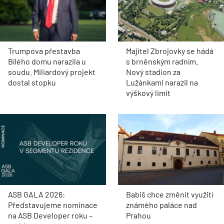
Trumpova přestavba
Majitel Zbrojovky se hádá
Bílého domu narazila u
s brněnským radním.
soudu. Miliardový projekt
Nový stadion za
dostal stopku
Lužánkami narazil na
výškový limit
ASB GALA 2026:
Babiš chce změnit využití
Představujeme nominace
známého paláce nad
na ASB Developer roku –
Prahou