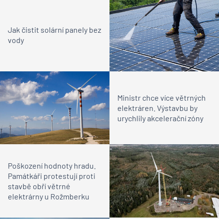
Jak čistit solární panely bez
vody
Ministr chce více větrných
elektráren. Výstavbu by
urychlily akcelerační zóny
Poškození hodnoty hradu.
Památkáři protestují proti
stavbě obří větrné
elektrárny u Rožmberku