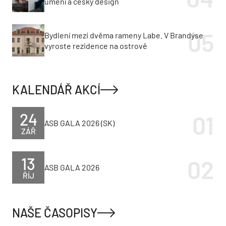
umění a český design
Bydlení mezi dvěma rameny Labe. V Brandýse
vyroste rezidence na ostrově
KALENDÁŘ AKCÍ
24
ASB GALA 2026 (SK)
ZÁŘ
13
ASB GALA 2026
ŘÍJ
NAŠE ČASOPISY