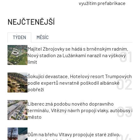
využitím prefabrikace
NEJČTENĚJŠÍ
TÝDEN
MĚSÍC
Majitel Zbrojovky se hádá s brněnským radním.
Nový stadion za Lužánkami narazil na výškový
limit
Šokující devastace. Hotelový resort Trumpových
podle expertů nevratně poškodil albánské
pobřeží
Liberec zná podobu nového dopravního
terminálu. Vítězný návrh propojí vlaky, autobusy i
město
Dům na břehu Vltavy propojuje staré zdivo,