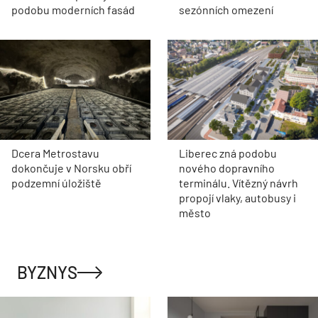
podobu moderních fasád
sezónních omezení
Dcera Metrostavu
Liberec zná podobu
dokončuje v Norsku obří
nového dopravního
podzemní úložiště
terminálu. Vítězný návrh
propojí vlaky, autobusy i
město
BYZNYS