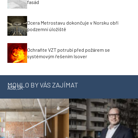
fasád
Dcera Metrostavu dokončuje v Norsku obří
podzemní úložiště
Ochraňte VZT potrubí před požárem se
systémovým řešením Isover
MOHLO BY VÁS ZAJÍMAT
ASB.SK