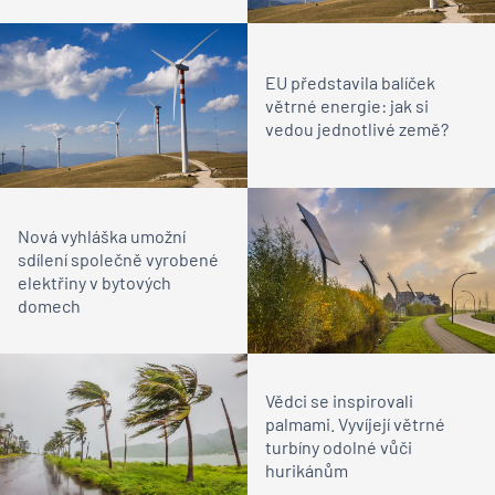
EU představila balíček
větrné energie: jak si
vedou jednotlivé země?
Nová vyhláška umožní
sdílení společně vyrobené
elektřiny v bytových
domech
Vědci se inspirovali
palmami. Vyvíjejí větrné
turbíny odolné vůči
hurikánům