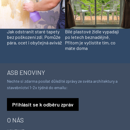
Jak odstranit staré tapety
Bílé plastové židle vypadají
bez poškození zdi. Pomůže
po letech beznadějně.
pára, ocet i obyčejná aviváž
Přitom je vyčistíte tím, co
máte doma
ASB ENOVINY
Nechte si zdarma posílat důležité zprávy ze světa architektury a
stavebnictví 1-2x týdně do emailu:
Přihlásit se k odběru zpráv
O NÁS