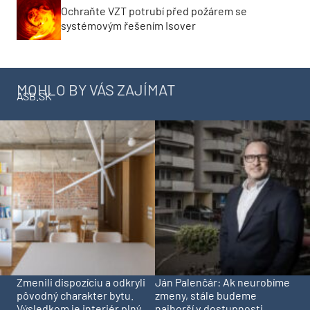
Ochraňte VZT potrubí před požárem se
systémovým řešením Isover
MOHLO BY VÁS ZAJÍMAT
ASB.SK
Zmenili dispozíciu a odkryli
Ján Palenčár: Ak neurobíme
pôvodný charakter bytu.
zmeny, stále budeme
Výsledkom je interiér plný
najhorší v dostupnosti