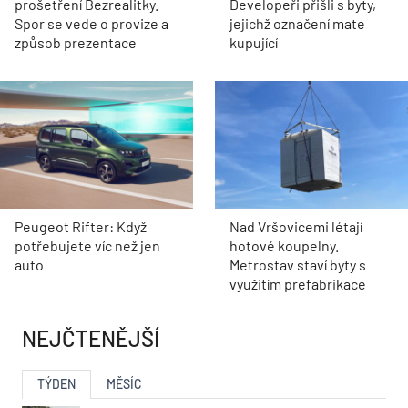
prošetření Bezrealitky.
Developeři přišli s byty,
Spor se vede o provize a
jejichž označení mate
způsob prezentace
kupující
Peugeot Rifter: Když
Nad Vršovicemi létají
potřebujete víc než jen
hotové koupelny.
auto
Metrostav staví byty s
využitím prefabrikace
NEJČTENĚJŠÍ
TÝDEN
MĚSÍC