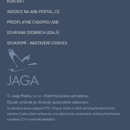
KONTAKT
INZERCE NA ASB-PORTAL.CZ
PŘEDPLATNÉ ČASOPISU ASB
OCHRANA OSOBNÍCH ÚDAJŮ
SOUKROMÍ – NASTAVENÍ COOKIES
© Jaga Media, s.r.o. Všechna práva vyhrazena.
Obsah stránek je chráněn autorským zákonem.
Využíváme zpravodajství ČTK. Přepis, šíření či další zpřístupňování tohoto
obsahu či jeho části veřejnosti, a to jakýmkoliv způsobem, je bez předchozího
souhlasu ČTK výslovně zakázáno.