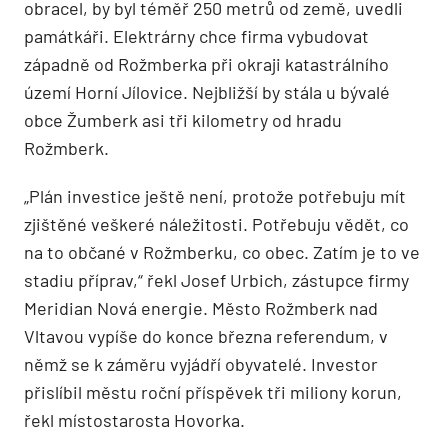
obracel, by byl téměř 250 metrů od země, uvedli
památkáři. Elektrárny chce firma vybudovat
západně od Rožmberka při okraji katastrálního
území Horní Jílovice. Nejbližší by stála u bývalé
obce Žumberk asi tři kilometry od hradu
Rožmberk.
„Plán investice ještě není, protože potřebuju mít
zjištěné veškeré náležitosti. Potřebuju vědět, co
na to občané v Rožmberku, co obec. Zatím je to ve
stadiu příprav,“ řekl Josef Urbich, zástupce firmy
Meridian Nová energie. Město Rožmberk nad
Vltavou vypíše do konce března referendum, v
němž se k záměru vyjádří obyvatelé. Investor
přislíbil městu roční příspěvek tři miliony korun,
řekl místostarosta Hovorka.