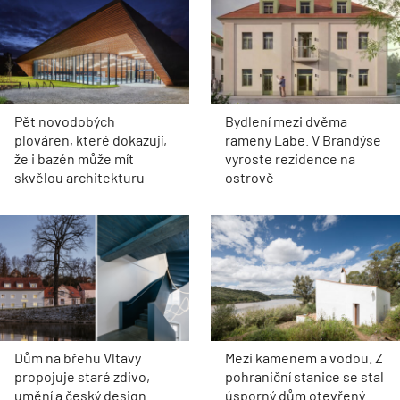
Pět novodobých
Bydlení mezi dvěma
plováren, které dokazují,
rameny Labe. V Brandýse
že i bazén může mít
vyroste rezidence na
skvělou architekturu
ostrově
Dům na břehu Vltavy
Mezi kamenem a vodou. Z
propojuje staré zdivo,
pohraniční stanice se stal
umění a český design
úsporný dům otevřený