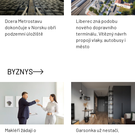
Dcera Metrostavu
Liberec zná podobu
dokončuje v Norsku obří
nového dopravního
podzemní úložiště
terminálu. Vítězný návrh
propojí vlaky, autobusy i
město
BYZNYS
Makléři žádají o
Garsonka už nestačí.