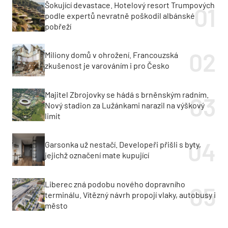
Šokující devastace. Hotelový resort Trumpových
podle expertů nevratně poškodil albánské
pobřeží
Miliony domů v ohrožení. Francouzská
zkušenost je varováním i pro Česko
Majitel Zbrojovky se hádá s brněnským radním.
Nový stadion za Lužánkami narazil na výškový
limit
Garsonka už nestačí. Developeři přišli s byty,
jejichž označení mate kupující
Liberec zná podobu nového dopravního
terminálu. Vítězný návrh propojí vlaky, autobusy i
město