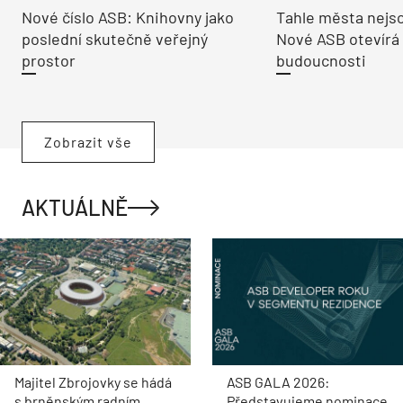
Nové číslo ASB: Knihovny jako
Tahle města nejso
poslední skutečně veřejný
Nové ASB otevírá
prostor
budoucnosti
Zobrazit vše
AKTUÁLNĚ
Majitel Zbrojovky se hádá
ASB GALA 2026:
s brněnským radním.
Představujeme nominace