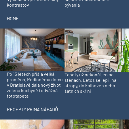
kontrastov
bývania
HOME
Po 15 letech přišla velká
Tapety už nekončí jen na
proměna. Rodinnému domu
stěnách. Letos se lepí i na
v Bratislavě dala nový život
stropy, do knihoven nebo
zelená kuchyně i odvážná
šatních skříní
fototapeta
RECEPTY PRIMA NÁPADŮ