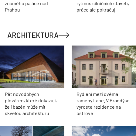
známého paláce nad
rytmus silničních staveb,
Prahou
práce ale pokračují
ARCHITEKTURA
Pět novodobých
Bydlení mezi dvěma
plováren, které dokazují,
rameny Labe. V Brandýse
že i bazén může mít
vyroste rezidence na
skvělou architekturu
ostrově