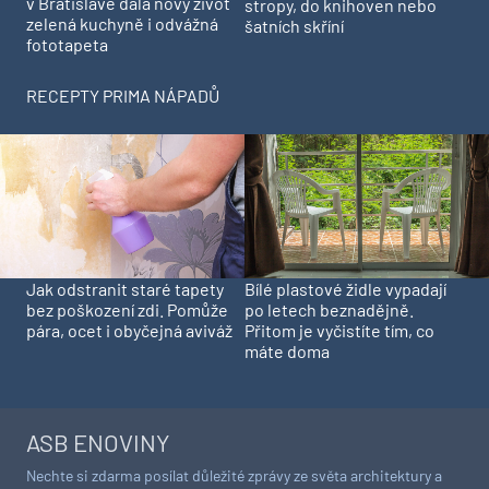
v Bratislavě dala nový život
stropy, do knihoven nebo
zelená kuchyně i odvážná
šatních skříní
fototapeta
RECEPTY PRIMA NÁPADŮ
Jak odstranit staré tapety
Bílé plastové židle vypadají
bez poškození zdi. Pomůže
po letech beznadějně.
pára, ocet i obyčejná aviváž
Přitom je vyčistíte tím, co
máte doma
ASB ENOVINY
Nechte si zdarma posílat důležité zprávy ze světa architektury a