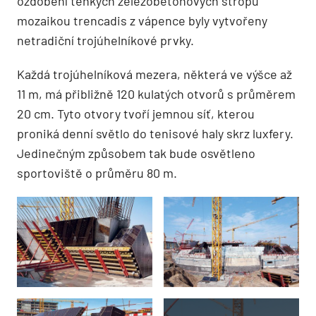
ozdobení tenkých železobetonových stropů
mozaikou trencadis z vápence byly vytvořeny
netradiční trojúhelníkové prvky.
Každá trojúhelníková mezera, některá ve výšce až
11 m, má přibližně 120 kulatých otvorů s průměrem
20 cm. Tyto otvory tvoří jemnou síť, kterou
proniká denní světlo do tenisové haly skrz luxfery.
Jedinečným způsobem tak bude osvětleno
sportoviště o průměru 80 m.