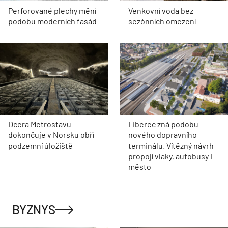
Perforované plechy mění
Venkovní voda bez
podobu moderních fasád
sezónních omezení
Dcera Metrostavu
Liberec zná podobu
dokončuje v Norsku obří
nového dopravního
podzemní úložiště
terminálu. Vítězný návrh
propojí vlaky, autobusy i
město
BYZNYS