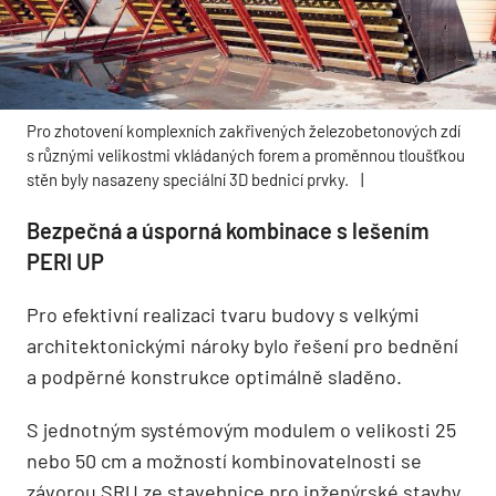
Pro zhotovení komplexních zakřivených železobetonových zdí
s různými velikostmi vkládaných forem a proměnnou tloušťkou
stěn byly nasazeny speciální 3D bednicí prvky.
|
Bezpečná a úsporná kombinace s lešením
PERI UP
Pro efektivní realizaci tvaru budovy s velkými
architektonickými nároky bylo řešení pro bednění
a podpěrné konstrukce optimálně sladěno.
S jednotným systémovým modulem o velikosti 25
nebo 50 cm a možností kombinovatelnosti se
závorou SRU ze stavebnice pro inženýrské stavby