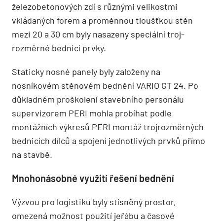
železobetonových zdí s různými velikostmi
vkládaných forem a proměnnou tloušťkou stěn
mezi 20 a 30 cm byly nasazeny speciální troj­
rozměrné bednicí prvky.
Staticky nosné panely byly založeny na
nosníkovém stěnovém bednění VARIO GT 24. Po
dů­kladném proškolení stavebního perso­nálu
supervizorem PERI mohla probíhat podle
montážních výkresů PERI montáž trojrozměrných
bednicích dílců a spojení jednotlivých prvků přímo
na stavbě.
Mnohonásobné využití řešení bednění
Výzvou pro logistiku byly stísněný prostor,
omezená možnost použití jeřábu a časové