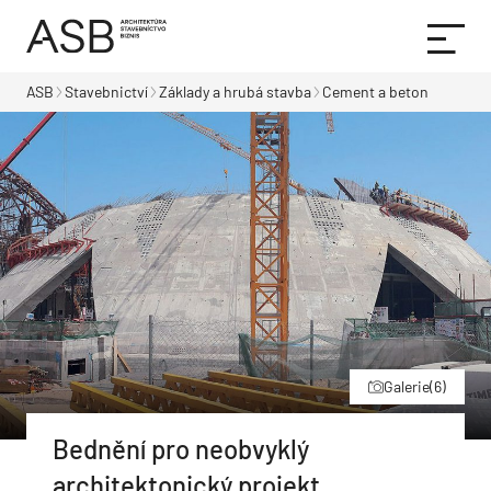
ASB
Stavebnictví
Základy a hrubá stavba
Cement a beton
Galerie
(6)
Bednění pro neobvyklý
architektonický projekt