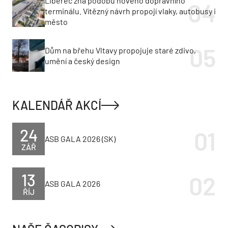
Liberec zná podobu nového dopravního
terminálu. Vítězný návrh propojí vlaky, autobusy i
město
Dům na břehu Vltavy propojuje staré zdivo,
umění a český design
KALENDÁŘ AKCÍ
24
ASB GALA 2026 (SK)
ZÁŘ
13
ASB GALA 2026
ŘÍJ