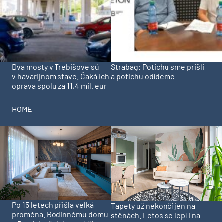
Dva mosty v Trebišove sú
Strabag: Potichu sme prišli
v havarijnom stave. Čaká ich
a potichu odídeme
oprava spolu za 11,4 mil. eur
HOME
Po 15 letech přišla velká
Tapety už nekončí jen na
proměna. Rodinnému domu
stěnách. Letos se lepí i na