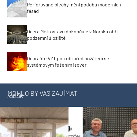
Perforované plechy mění podobu moderních
fasád
Dcera Metrostavu dokončuje v Norsku obří
podzemní úložiště
Ochraňte VZT potrubí před požárem se
systémovým řešením Isover
MOHLO BY VÁS ZAJÍMAT
ASB.SK