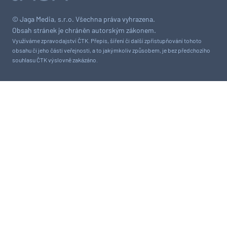
© Jaga Media, s.r.o. Všechna práva vyhrazena.
Obsah stránek je chráněn autorským zákonem.
Využíváme zpravodajství ČTK. Přepis, šíření či další zpřístupňování tohoto
obsahu či jeho části veřejnosti, a to jakýmkoliv způsobem, je bez předchozího
souhlasu ČTK výslovně zakázáno.