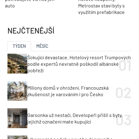
auto
Metrostav staví byty s
využitím prefabrikace
NEJČTENĚJŠÍ
TÝDEN
MĚSÍC
Šokující devastace. Hotelový resort Trumpových
podle expertů nevratně poškodil albánské
pobřeží
Miliony domů v ohrožení. Francouzská
zkušenost je varováním i pro Česko
Garsonka už nestačí. Developeři přišli s byty,
jejichž označení mate kupující