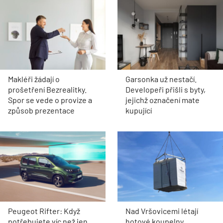
Makléři žádají o
Garsonka už nestačí.
prošetření Bezrealitky.
Developeři přišli s byty,
Spor se vede o provize a
jejichž označení mate
způsob prezentace
kupující
Peugeot Rifter: Když
Nad Vršovicemi létají
potřebujete víc než jen
hotové koupelny.