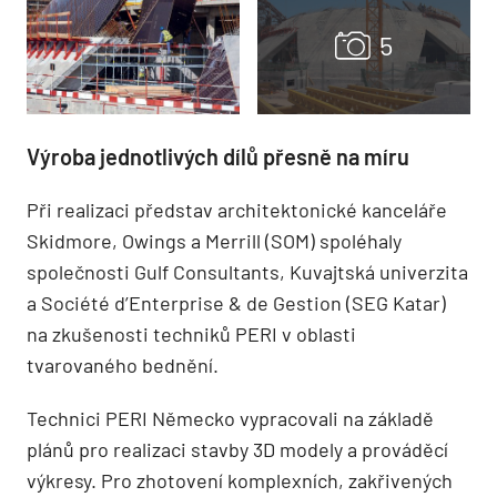
Výroba jednotlivých dílů přesně na míru
Při realizaci představ architektonické kanceláře
Skidmore, Owings a Merrill (SOM) spoléhaly
společnosti Gulf Consultants, Kuvajtská univerzita
a Société d’Enterprise & de Gestion (SEG Katar)
na zkušenosti techniků PERI v oblasti
tvarovaného bednění.
Technici PERI Německo vypracovali na základě
plánů pro realizaci stavby 3D modely a prová­děcí
výkresy. Pro zhotovení komplex­ních, zakřivených