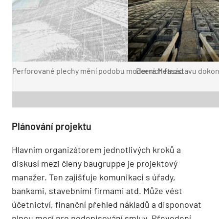
Perforované plechy mění podobu moderních fasád
Dcera Metrostavu dokonč
Plánování projektu
Hlavním organizátorem jednotlivých kroků a
diskusí mezi členy baugruppe je projektový
manažer. Ten zajišťuje komunikaci s úřady,
bankami, stavebními firmami atd. Může vést
účetnictví, finanční přehled nákladů a disponovat
plnou mocí pro podepisování smluv. Převedení