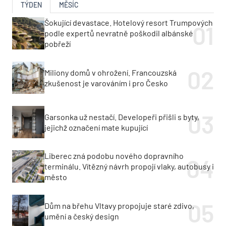
TÝDEN
MĚSÍC
Šokující devastace. Hotelový resort Trumpových
podle expertů nevratně poškodil albánské
pobřeží
Miliony domů v ohrožení. Francouzská
zkušenost je varováním i pro Česko
Garsonka už nestačí. Developeři přišli s byty,
jejichž označení mate kupující
Liberec zná podobu nového dopravního
terminálu. Vítězný návrh propojí vlaky, autobusy i
město
Dům na břehu Vltavy propojuje staré zdivo,
umění a český design