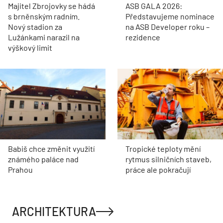
Majitel Zbrojovky se hádá
ASB GALA 2026:
s brněnským radním.
Představujeme nominace
Nový stadion za
na ASB Developer roku –
Lužánkami narazil na
rezidence
výškový limit
Babiš chce změnit využití
Tropické teploty mění
známého paláce nad
rytmus silničních staveb,
Prahou
práce ale pokračují
ARCHITEKTURA