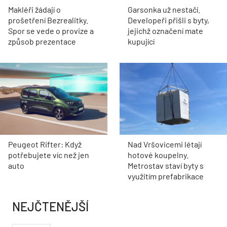
Makléři žádají o
Garsonka už nestačí.
prošetření Bezrealitky.
Developeři přišli s byty,
Spor se vede o provize a
jejichž označení mate
způsob prezentace
kupující
Peugeot Rifter: Když
Nad Vršovicemi létají
potřebujete víc než jen
hotové koupelny.
auto
Metrostav staví byty s
využitím prefabrikace
NEJČTENĚJŠÍ