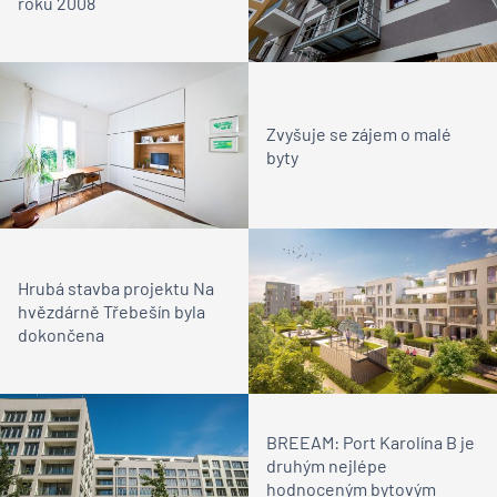
roku 2008
Zvyšuje se zájem o malé
byty
Hrubá stavba projektu Na
hvězdárně Třebešín byla
dokončena
BREEAM: Port Karolína B je
druhým nejlépe
hodnoceným bytovým