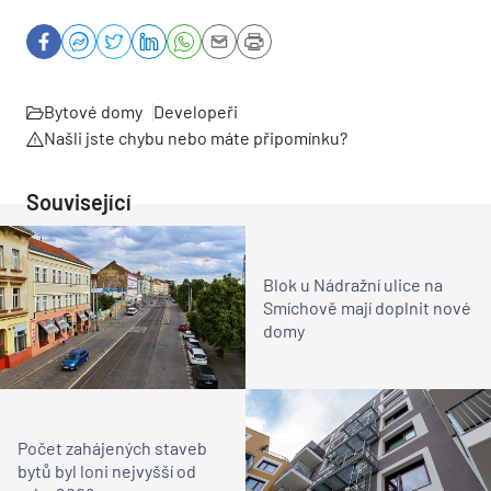
Bytové domy
Developeři
Našli jste chybu nebo máte připomínku?
Související
Blok u Nádražní ulice na
Smíchově mají doplnit nové
domy
Počet zahájených staveb
bytů byl loni nejvyšší od