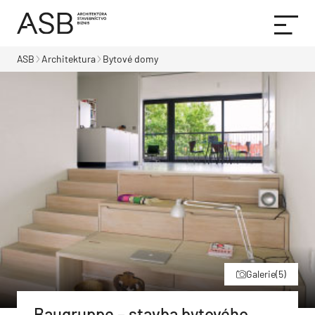
ASB
Architektura
Bytové domy
Galerie
(5)
Baugruppe – stavba bytového