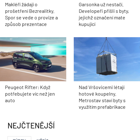
Makléři žádají o
Garsonka už nestačí.
prošetření Bezrealitky.
Developeři přišli s byty,
Spor se vede o provize a
jejichž označení mate
způsob prezentace
kupující
Peugeot Rifter: Když
Nad Vršovicemi létají
potřebujete víc než jen
hotové koupelny.
auto
Metrostav staví byty s
využitím prefabrikace
NEJČTENĚJŠÍ