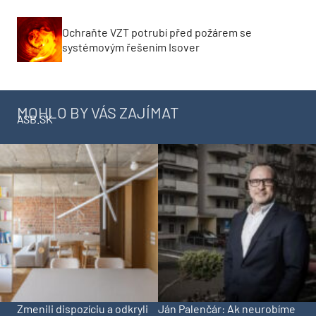
Ochraňte VZT potrubí před požárem se
systémovým řešením Isover
MOHLO BY VÁS ZAJÍMAT
ASB.SK
Zmenili dispozíciu a odkryli
Ján Palenčár: Ak neurobíme