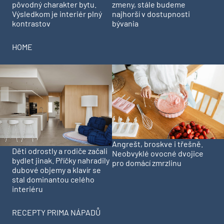
pôvodný charakter bytu.
zmeny, stále budeme
Výsledkom je interiér plný
najhorší v dostupnosti
kontrastov
bývania
HOME
Angrešt, broskve i třešně.
Děti odrostly a rodiče začali
Neobvyklé ovocné dvojice
bydlet jinak. Příčky nahradily
pro domácí zmrzlinu
dubové objemy a klavír se
stal dominantou celého
interiéru
RECEPTY PRIMA NÁPADŮ