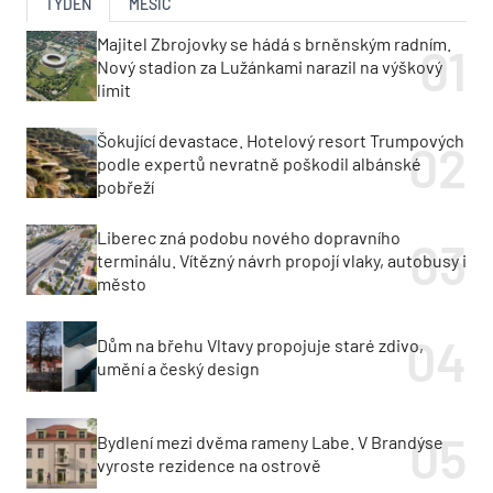
TÝDEN
MĚSÍC
Majitel Zbrojovky se hádá s brněnským radním.
Nový stadion za Lužánkami narazil na výškový
limit
Šokující devastace. Hotelový resort Trumpových
podle expertů nevratně poškodil albánské
pobřeží
Liberec zná podobu nového dopravního
terminálu. Vítězný návrh propojí vlaky, autobusy i
město
Dům na břehu Vltavy propojuje staré zdivo,
umění a český design
Bydlení mezi dvěma rameny Labe. V Brandýse
vyroste rezidence na ostrově