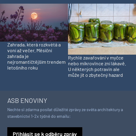
Zahrada, která rozkvétá a
voní až večer. Měsíční
zahrada je
Rychlé zavařování v myčce
nejromantičtějším trendem
nebo mikrovlnce zní lákavě.
letošního roku
U některých potravin ale
může jít o zbytečný hazard
ASB ENOVINY
Nechte si zdarma posílat důležité zprávy ze světa architektury a
stavebnictví 1-2x týdně do emailu:
Přihlásit se k odběru zpráv