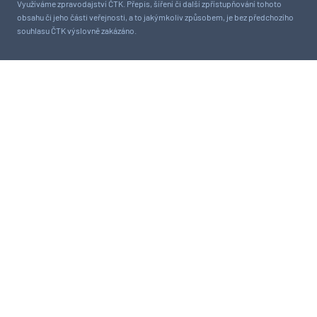
Využíváme zpravodajství ČTK. Přepis, šíření či další zpřístupňování tohoto
obsahu či jeho části veřejnosti, a to jakýmkoliv způsobem, je bez předchozího
souhlasu ČTK výslovně zakázáno.