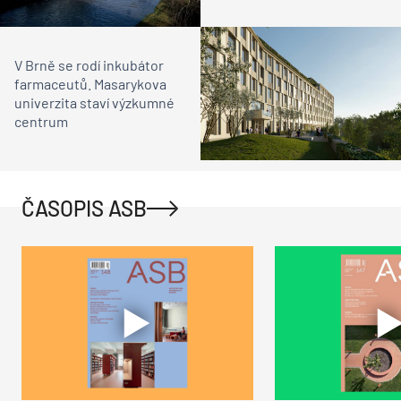
V Brně se rodí inkubátor
farmaceutů. Masarykova
univerzita staví výzkumné
centrum
ČASOPIS ASB