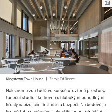
Kingstown Town House
|
Zdroj: Ed Reeve
Nalezneme zde tudíž velkorysé otevřené prostory,
taneční studio i knihovnu s hlubokými pohodlnými
křesly nabízejícími intimitu a bezpečí. Na budově je
kromě toho oceňována i akustika nebo nakládání