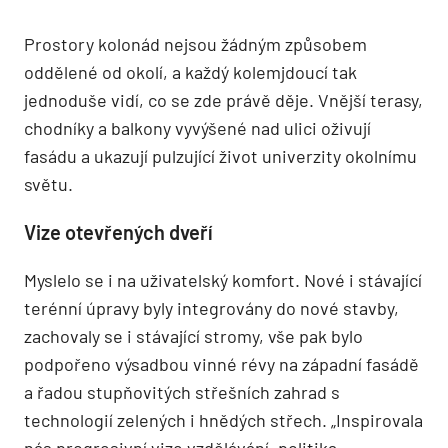
Prostory kolonád nejsou žádným způsobem
oddělené od okolí, a každý kolemjdoucí tak
jednoduše vidí, co se zde právě děje. Vnější terasy,
chodníky a balkony vyvýšené nad ulici oživují
fasádu a ukazují pulzující život univerzity okolnímu
světu.
Vize otevřených dveří
Myslelo se i na uživatelský komfort. Nové i stávající
terénní úpravy byly integrovány do nové stavby,
zachovaly se i stávající stromy, vše pak bylo
podpořeno výsadbou vinné révy na západní fasádě
a řadou stupňovitých střešních zahrad s
technologií zelených i hnědých střech. „Inspirovala
nás progresivní vize vzdělávání, politika