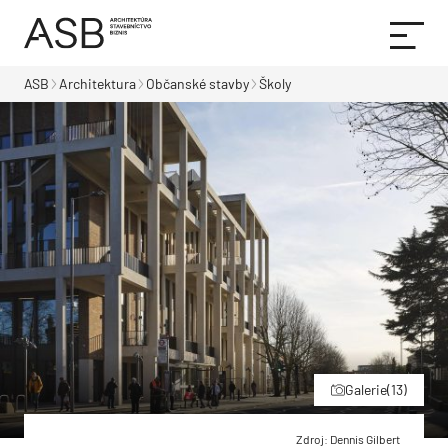
ASB
Architektura
Občanské stavby
Školy
Galerie
(13)
Zdroj: Dennis Gilbert