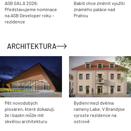
ASB GALA 2026:
Babiš chce změnit využití
Představujeme nominace
známého paláce nad
na ASB Developer roku –
Prahou
rezidence
ARCHITEKTURA
Pět novodobých
Bydlení mezi dvěma
plováren, které dokazují,
rameny Labe. V Brandýse
že i bazén může mít
vyroste rezidence na
skvělou architekturu
ostrově