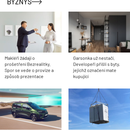
BYZNYS
Makléři žádají o
Garsonka už nestačí.
prošetření Bezrealitky.
Developeři přišli s byty,
Spor se vede o provize a
jejichž označení mate
způsob prezentace
kupující