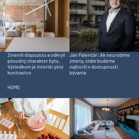
Zmenili dispozíciu a odkryli
Ján Palenčár: Ak neurobíme
pôvodný charakter bytu.
zmeny, stále budeme
Výsledkom je interiér plný
najhorší v dostupnosti
kontrastov
bývania
HOME