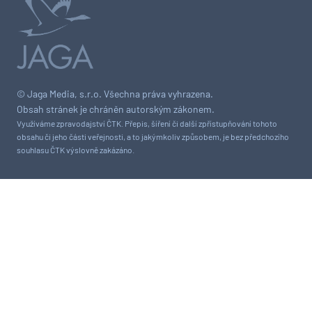
© Jaga Media, s.r.o. Všechna práva vyhrazena.
Obsah stránek je chráněn autorským zákonem.
Využíváme zpravodajství ČTK. Přepis, šíření či další zpřístupňování tohoto
obsahu či jeho části veřejnosti, a to jakýmkoliv způsobem, je bez předchozího
souhlasu ČTK výslovně zakázáno.