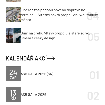
Liberec zná podobu nového dopravního
terminálu. Vítězný návrh propojí vlaky, autobusy i
město
Dům na břehu Vltavy propojuje staré zdivo,
umění a český design
KALENDÁŘ AKCÍ
24
ASB GALA 2026 (SK)
ZÁŘ
13
ASB GALA 2026
ŘÍJ