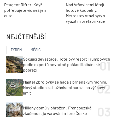
Peugeot Rifter: Když
Nad Vršovicemi létají
potřebujete víc než jen
hotové koupelny.
auto
Metrostav staví byty s
využitím prefabrikace
NEJČTENĚJŠÍ
TÝDEN
MĚSÍC
Šokující devastace. Hotelový resort Trumpových
podle expertů nevratně poškodil albánské
pobřeží
Majitel Zbrojovky se hádá s brněnským radním.
Nový stadion za Lužánkami narazil na výškový
limit
Miliony domů v ohrožení. Francouzská
zkušenost je varováním i pro Česko