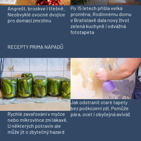
Po 15 letech přišla velká
Angrešt, broskve i třešně.
proměna. Rodinnému domu
Neobvyklé ovocné dvojice
v Bratislavě dala nový život
pro domácí zmrzlinu
zelená kuchyně i odvážná
fototapeta
RECEPTY PRIMA NÁPADŮ
Jak odstranit staré tapety
bez poškození zdi. Pomůže
Rychlé zavařování v myčce
pára, ocet i obyčejná aviváž
nebo mikrovlnce zní lákavě.
U některých potravin ale
může jít o zbytečný hazard