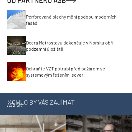
OD PARTNERŮ ASB
Perforované plechy mění podobu moderních
fasád
Dcera Metrostavu dokončuje v Norsku obří
podzemní úložiště
Ochraňte VZT potrubí před požárem se
systémovým řešením Isover
MOHLO BY VÁS ZAJÍMAT
ASB.SK