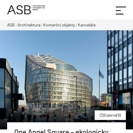
ASB
Architektura
Komerční objekty
Kanceláře
Galerie
(9)
One Angel Square – ekologicky