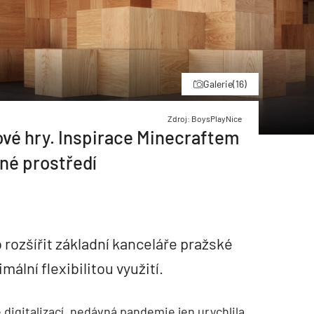
Galerie
(16)
Zdroj: BoysPlayNice
ové hry. Inspirace Minecraftem
né prostředí
 rozšířit základní kanceláře pražské
mální flexibilitou využití.
igitalizací, nedávná pandemie jen urychlila,