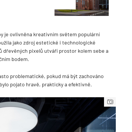
y je ovlivněna kreativním světem populární
užila jako zdroj estetické i technologické
ců dřevěných pixelů utváří prostor kolem sebe a
tačním bodem.
 často problematické, pokud má být zachováno
bylo pojato hravě, prakticky a efektivně.