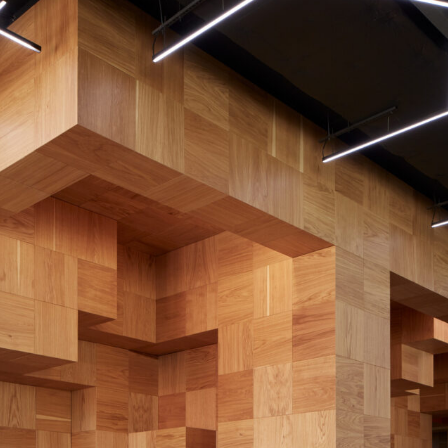
Poruchy střechy
Rekonstrukce střechy
Průmysl a logisti
Větrání a odvětrávání
Komíny
Historické stavby
Průmyslové 
Fasáda
Inženýrské s
Omítky
Doprava
Mosty
T