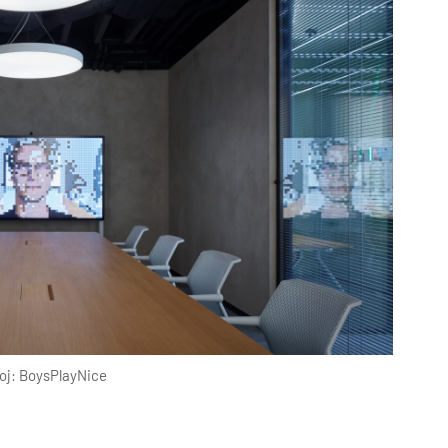
oj: BoysPlayNice