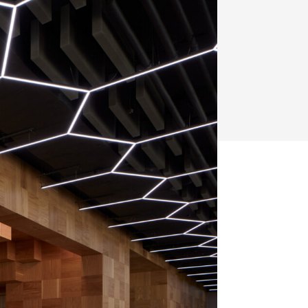
ka
Dopravní stavby
objekty
tavby
unely
Geotechnika
Inženýrské sítě