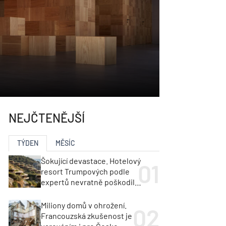
NEJČTENĚJŠÍ
TÝDEN
MĚSÍC
Šokující devastace. Hotelový
resort Trumpových podle
expertů nevratně poškodil
albánské pobřeží
Miliony domů v ohrožení.
Francouzská zkušenost je