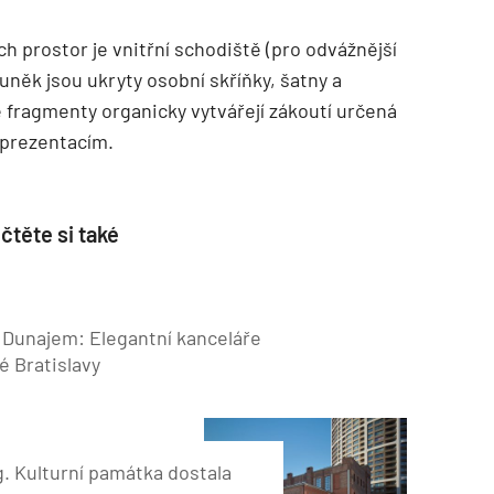
TZB HAUSTECHNIK 02/2026
 prostor je vnitřní schodiště (pro odvážnější
uněk jsou ukryty osobní skříňky, šatny a
é fragmenty organicky vytvářejí zákoutí určená
 prezentacím.
čtěte si také
 Dunajem: Elegantní kanceláře
é Bratislavy
. Kulturní památka dostala