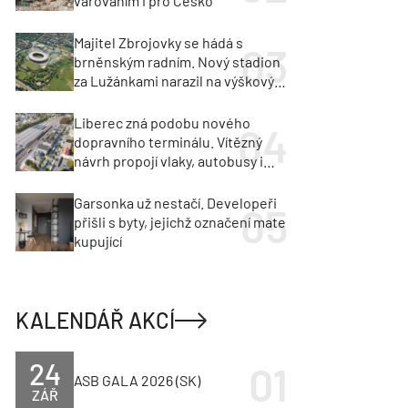
varováním i pro Česko
Majitel Zbrojovky se hádá s
brněnským radním. Nový stadion
za Lužánkami narazil na výškový
limit
Liberec zná podobu nového
dopravního terminálu. Vítězný
návrh propojí vlaky, autobusy i
město
Garsonka už nestačí. Developeři
přišli s byty, jejichž označení mate
kupující
KALENDÁŘ AKCÍ
24
ASB GALA 2026 (SK)
ZÁŘ