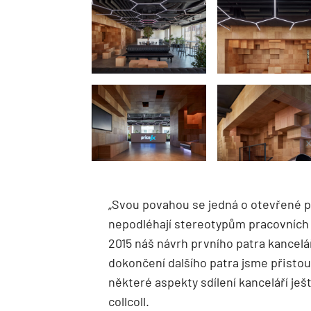
„Svou povahou se jedná o otevřené pr
nepodléhají stereotypům pracovních k
2015 náš návrh prvního patra kancelář
dokončení dalšího patra jsme přisto
některé aspekty sdílení kanceláří ještě
collcoll.