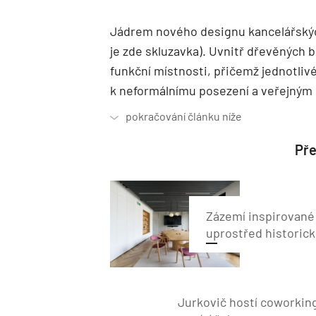
Jádrem nového designu kancelářských
je zde skluzavka). Uvnitř dřevěných b
funkční místnosti, přičemž jednotliv
k neformálnímu posezení a veřejným
Pře
Zázemí inspirované
uprostřed historick
Jurkovič hostí coworking