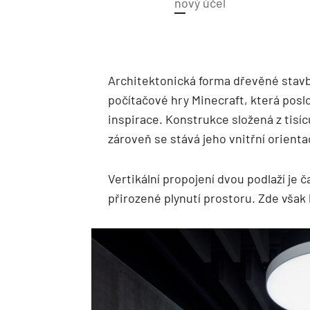
nový účel
Architektonická forma dřevěné stavb
počítačové hry Minecraft, která poslo
inspirace. Konstrukce složená z tisí
zároveň se stává jeho vnitřní orien
Vertikální propojení dvou podlaží je
přirozené plynutí prostoru. Zde však 