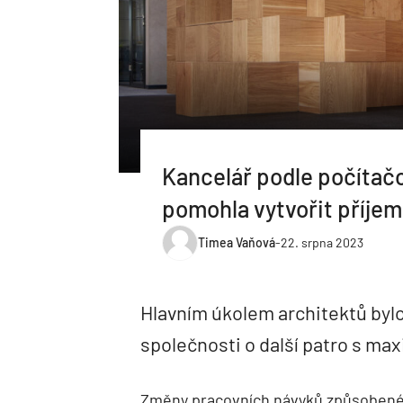
Kancelář podle počítač
pomohla vytvořit příjem
Timea Vaňová
-
22. srpna 2023
Hlavním úkolem architektů bylo
společnosti o další patro s maxi
Změny pracovních návyků způsobené d