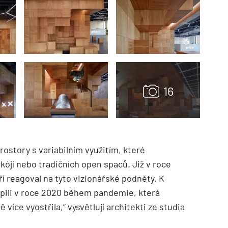
ostory s variabilním využitím, které
ójí nebo tradičních open spaců. Již v roce
í reagoval na tyto vizionářské podněty. K
upili v roce 2020 během pandemie, která
 více vyostřila,“ vysvětlují architekti ze studia