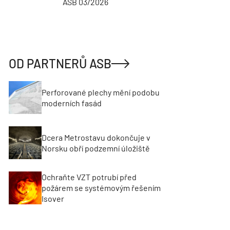
ASB 03/2026
INŽENÝRSKÉ
OD PARTNERŮ ASB
Perforované plechy mění podobu
moderních fasád
Dcera Metrostavu dokončuje v
Norsku obří podzemní úložiště
Ochraňte VZT potrubí před
požárem se systémovým řešením
Isover