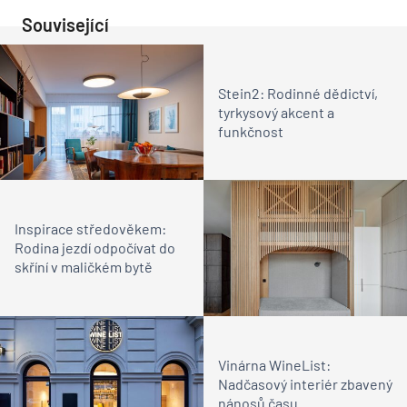
Související
Stein2: Rodinné dědictví,
tyrkysový akcent a
funkčnost
Inspirace středověkem:
Rodina jezdí odpočívat do
skříní v maličkém bytě
Vinárna WineList:
Nadčasový interiér zbavený
nánosů času