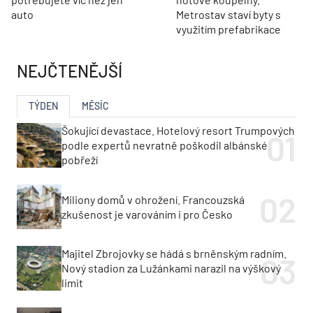
auto
Metrostav staví byty s
využitím prefabrikace
NEJČTENĚJŠÍ
TÝDEN
MĚSÍC
Šokující devastace. Hotelový resort Trumpových
podle expertů nevratně poškodil albánské
pobřeží
Miliony domů v ohrožení. Francouzská
zkušenost je varováním i pro Česko
Majitel Zbrojovky se hádá s brněnským radním.
Nový stadion za Lužánkami narazil na výškový
limit