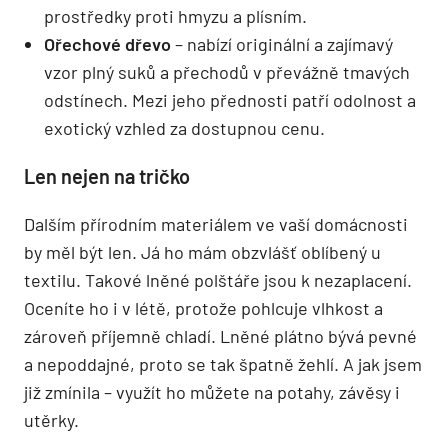
prostředky proti hmyzu a plísním.
Ořechové dřevo
– nabízí originální a zajímavý
vzor plný suků a přechodů v převážně tmavých
odstínech. Mezi jeho přednosti patří odolnost a
exotický vzhled za dostupnou cenu.
Len nejen na tričko
Dalším přírodním materiálem ve vaší domácnosti
by měl být len. Já ho mám obzvlášť oblíbený u
textilu. Takové lněné polštáře jsou k nezaplacení.
Oceníte ho i v létě, protože pohlcuje vlhkost a
zároveň příjemně chladí. Lněné plátno bývá pevné
a nepoddajné, proto se tak špatně žehlí. A jak jsem
již zmínila – využít ho můžete na potahy, závěsy i
utěrky.