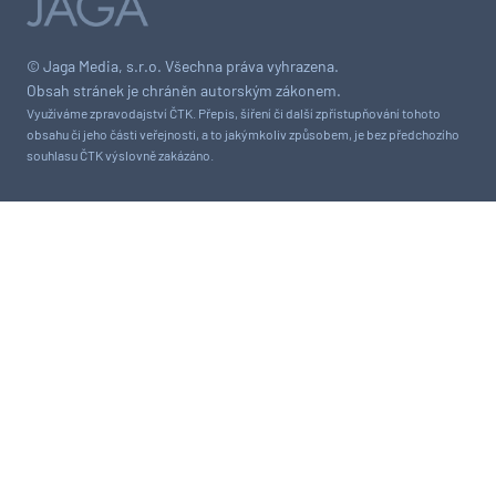
© Jaga Media, s.r.o. Všechna práva vyhrazena.
Obsah stránek je chráněn autorským zákonem.
Využíváme zpravodajství ČTK. Přepis, šíření či další zpřístupňování tohoto
obsahu či jeho části veřejnosti, a to jakýmkoliv způsobem, je bez předchozího
souhlasu ČTK výslovně zakázáno.