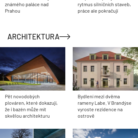
známého paláce nad
rytmus silničních staveb,
Prahou
práce ale pokračují
ARCHITEKTURA
Pět novodobých
Bydlení mezi dvěma
plováren, které dokazují,
rameny Labe. V Brandýse
že i bazén může mít
vyroste rezidence na
skvělou architekturu
ostrově