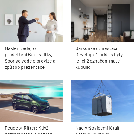
Makléři žádají o
Garsonka už nestačí.
prošetření Bezrealitky.
Developeři přišli s byty,
Spor se vede o provize a
jejichž označení mate
způsob prezentace
kupující
Peugeot Rifter: Když
Nad Vršovicemi létají
potřebujete víc než jen
hotové koupelny.