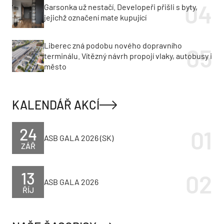
Garsonka už nestačí. Developeři přišli s byty,
jejichž označení mate kupující
Liberec zná podobu nového dopravního
terminálu. Vítězný návrh propojí vlaky, autobusy i
město
KALENDÁŘ AKCÍ
24
ASB GALA 2026 (SK)
ZÁŘ
13
ASB GALA 2026
ŘÍJ