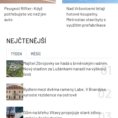
Peugeot Rifter: Když
Nad Vršovicemi létají
potřebujete víc než jen
hotové koupelny.
auto
Metrostav staví byty s
využitím prefabrikace
NEJČTENĚJŠÍ
TÝDEN
MĚSÍC
Majitel Zbrojovky se hádá s brněnským radním.
Nový stadion za Lužánkami narazil na výškový
limit
Bydlení mezi dvěma rameny Labe. V Brandýse
vyroste rezidence na ostrově
Dům na břehu Vltavy propojuje staré zdivo,
umění a český design