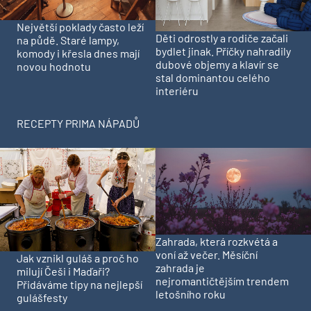
Největší poklady často leží
Děti odrostly a rodiče začali
na půdě. Staré lampy,
bydlet jinak. Příčky nahradily
komody i křesla dnes mají
dubové objemy a klavír se
novou hodnotu
stal dominantou celého
interiéru
RECEPTY PRIMA NÁPADŮ
Zahrada, která rozkvétá a
voní až večer. Měsíční
Jak vznikl guláš a proč ho
zahrada je
milují Češi i Maďaři?
nejromantičtějším trendem
Přidáváme tipy na nejlepší
letošního roku
gulášfesty