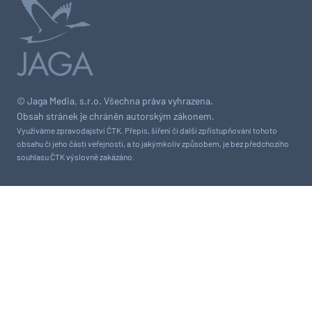
© Jaga Media, s.r.o. Všechna práva vyhrazena.
Obsah stránek je chráněn autorským zákonem.
Využíváme zpravodajství ČTK. Přepis, šíření či další zpřístupňování tohoto
obsahu či jeho části veřejnosti, a to jakýmkoliv způsobem, je bez předchozího
souhlasu ČTK výslovně zakázáno.