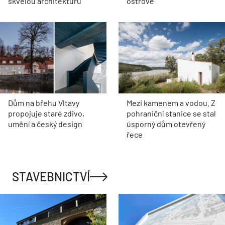
skvělou architekturu
ostrově
Dům na břehu Vltavy
Mezi kamenem a vodou. Z
propojuje staré zdivo,
pohraniční stanice se stal
umění a český design
úsporný dům otevřený
řece
STAVEBNICTVÍ