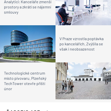
Analytici: Kanceláře zmenší
prostory a zkrátí se nájemní
smlouvy
V Praze vzrostla poptávka
po kancelářích. Zvýšila se
však i neobsazenost
Technologické centrum
místo pivovaru. Plzeňský
TechTower otevře příští
únor