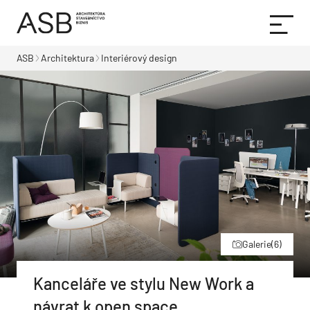
ASB
Architektura
Interiérový design
Galerie
(6)
Kanceláře ve stylu New Work a
návrat k open space