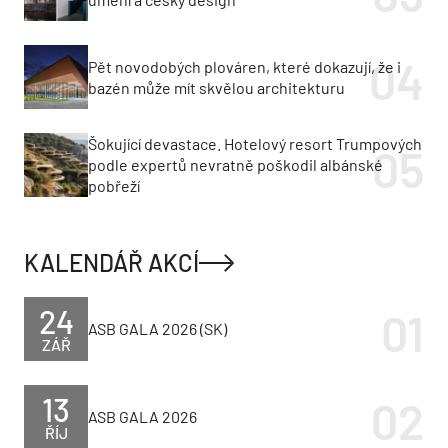
Pět novodobých plováren, které dokazují, že i
bazén může mít skvělou architekturu
Šokující devastace. Hotelový resort Trumpových
podle expertů nevratně poškodil albánské
pobřeží
KALENDÁŘ AKCÍ
24
ASB GALA 2026 (SK)
ZÁŘ
13
ASB GALA 2026
ŘÍJ