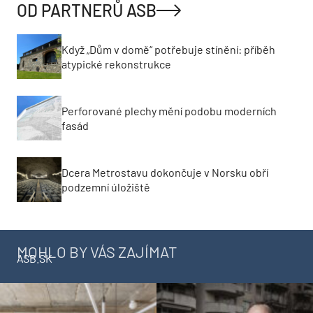
OD PARTNERŮ ASB
Když „Dům v domě“ potřebuje stínění: příběh
atypické rekonstrukce
Perforované plechy mění podobu moderních
fasád
Dcera Metrostavu dokončuje v Norsku obří
podzemní úložiště
MOHLO BY VÁS ZAJÍMAT
ASB.SK