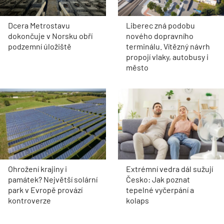
Dcera Metrostavu
Liberec zná podobu
dokončuje v Norsku obří
nového dopravního
podzemní úložiště
terminálu. Vítězný návrh
propojí vlaky, autobusy i
město
Ohrožení krajiny i
Extrémní vedra dál sužují
památek? Největší solární
Česko: Jak poznat
park v Evropě provází
tepelné vyčerpání a
kontroverze
kolaps