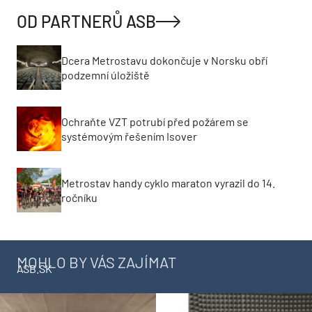
OD PARTNERŮ ASB
Dcera Metrostavu dokončuje v Norsku obří
podzemní úložiště
Ochraňte VZT potrubí před požárem se
systémovým řešením Isover
Metrostav handy cyklo maraton vyrazil do 14.
ročníku
MOHLO BY VÁS ZAJÍMAT
ASB.SK