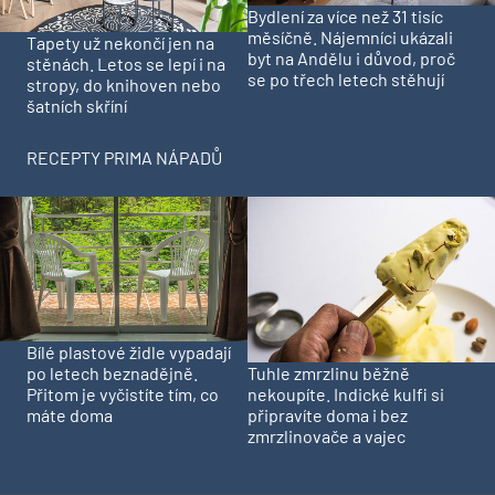
Bydlení za více než 31 tisíc
měsíčně. Nájemníci ukázali
Tapety už nekončí jen na
byt na Andělu i důvod, proč
stěnách. Letos se lepí i na
se po třech letech stěhují
stropy, do knihoven nebo
šatních skříní
RECEPTY PRIMA NÁPADŮ
Bílé plastové židle vypadají
Tuhle zmrzlinu běžně
po letech beznadějně.
nekoupíte. Indické kulfi si
Přitom je vyčistíte tím, co
připravíte doma i bez
máte doma
zmrzlinovače a vajec