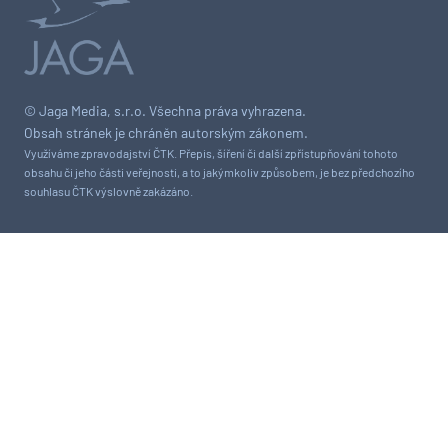
© Jaga Media, s.r.o. Všechna práva vyhrazena.
Obsah stránek je chráněn autorským zákonem.
Využíváme zpravodajství ČTK. Přepis, šíření či další zpřístupňování tohoto
obsahu či jeho části veřejnosti, a to jakýmkoliv způsobem, je bez předchozího
souhlasu ČTK výslovně zakázáno.