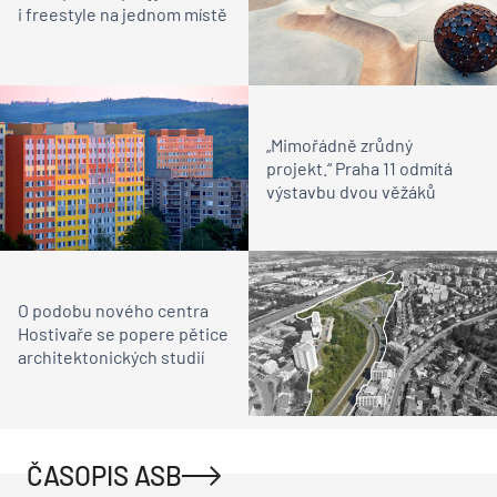
i freestyle na jednom místě
„Mimořádně zrůdný
projekt.“ Praha 11 odmítá
výstavbu dvou věžáků
O podobu nového centra
Hostivaře se popere pětice
architektonických studií
ČASOPIS ASB