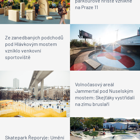
parkourové hřiště vznikne
na Praze 11
Ze zanedbaných podchodů
pod Hlávkovým mostem
vzniklo venkovní
sportoviště
Volnočasový areál
Jammertal pod Nuselským
mostem: Skejťáky vystřídali
na zimu bruslaři
Skatepark Řeporyje: Umění