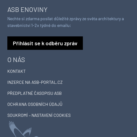
ASB ENOVINY
Nechte si zdarma posílat důležité zprávy ze světa architektury a
stavebnictví 1-2x týdně do emailu:
Přihlásit se k odběru zpráv
O NÁS
KONTAKT
INZERCE NA ASB-PORTAL.CZ
PŘEDPLATNÉ ČASOPISU ASB
OCHRANA OSOBNÍCH ÚDAJŮ
SOUKROMÍ – NASTAVENÍ COOKIES