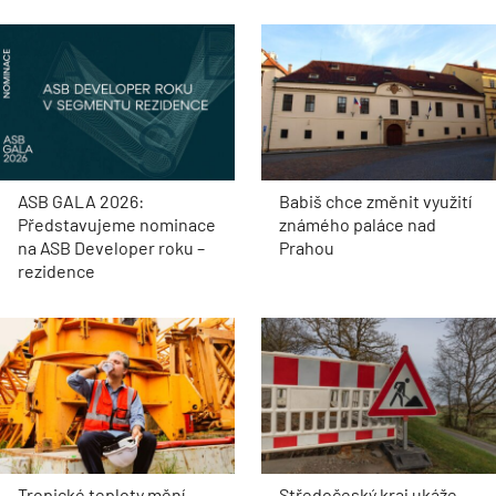
ASB GALA 2026:
Babiš chce změnit využití
Představujeme nominace
známého paláce nad
na ASB Developer roku –
Prahou
rezidence
Tropické teploty mění
Středočeský kraj ukáže