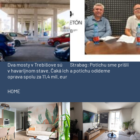
Dva mosty v Trebišove sú
Strabag: Potichu sme prišli
v havarijnom stave. Čaká ich
a potichu odídeme
oprava spolu za 11,4 mil. eur
HOME