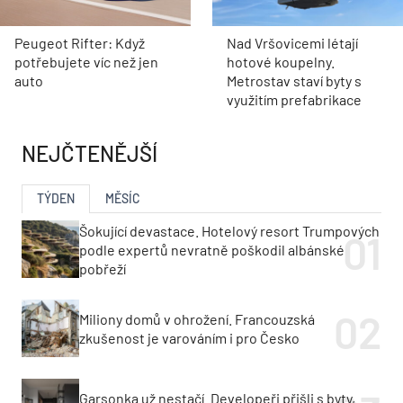
Peugeot Rifter: Když
Nad Vršovicemi létají
potřebujete víc než jen
hotové koupelny.
auto
Metrostav staví byty s
využitím prefabrikace
NEJČTENĚJŠÍ
TÝDEN
MĚSÍC
Šokující devastace. Hotelový resort Trumpových
podle expertů nevratně poškodil albánské
pobřeží
Miliony domů v ohrožení. Francouzská
zkušenost je varováním i pro Česko
Garsonka už nestačí. Developeři přišli s byty,