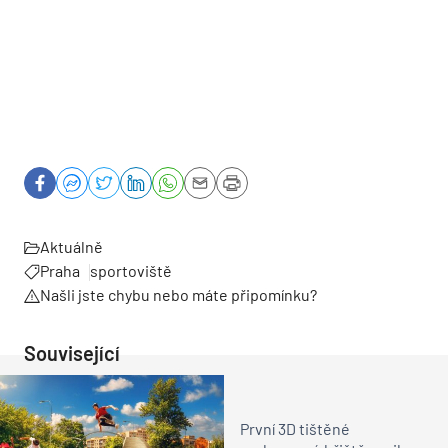
Aktuálně
Praha
sportoviště
Našli jste chybu nebo máte připomínku?
Související
První 3D tištěné