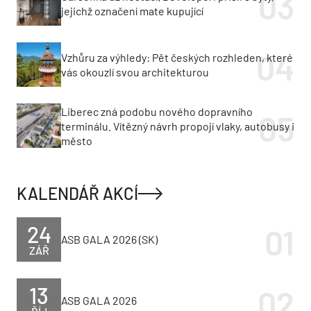
jejichž označení mate kupující
Vzhůru za výhledy: Pět českých rozhleden, které
vás okouzlí svou architekturou
Liberec zná podobu nového dopravního
terminálu. Vítězný návrh propojí vlaky, autobusy i
město
KALENDÁŘ AKCÍ
24
ASB GALA 2026 (SK)
ZÁŘ
13
ASB GALA 2026