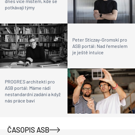
dnes více místem, kde se
potkávají týmy
Peter Sticzay-Gromski pro
ASB portál: Nad řemeslem
je ještě intuice
PROGRES architekti pro
ASB portál: Máme rádi
nestandardní zadání a když
nás práce baví
ČASOPIS ASB