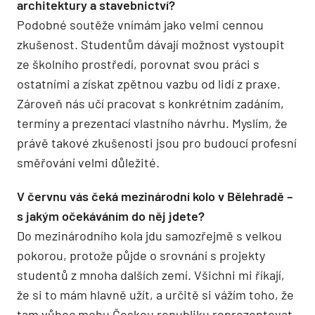
architektury a stavebnictví?
Podobné soutěže vnímám jako velmi cennou
zkušenost. Studentům dávají možnost vystoupit
ze školního prostředí, porovnat svou práci s
ostatními a získat zpětnou vazbu od lidí z praxe.
Zároveň nás učí pracovat s konkrétním zadáním,
termíny a prezentací vlastního návrhu. Myslím, že
právě takové zkušenosti jsou pro budoucí profesní
směřování velmi důležité.
V červnu vás čeká mezinárodní kolo v Bělehradě –
s jakým očekáváním do něj jdete?
Do mezinárodního kola jdu samozřejmě s velkou
pokorou, protože půjde o srovnání s projekty
studentů z mnoha dalších zemí. Všichni mi říkají,
že si to mám hlavně užít, a určitě si vážím toho, že
tam vůbec mohu Českou republiku reprezentovat.