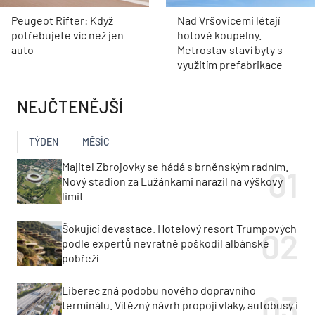
Peugeot Rifter: Když
Nad Vršovicemi létají
potřebujete víc než jen
hotové koupelny.
auto
Metrostav staví byty s
využitím prefabrikace
NEJČTENĚJŠÍ
TÝDEN
MĚSÍC
Majitel Zbrojovky se hádá s brněnským radním.
Nový stadion za Lužánkami narazil na výškový
limit
Šokující devastace. Hotelový resort Trumpových
podle expertů nevratně poškodil albánské
pobřeží
Liberec zná podobu nového dopravního
terminálu. Vítězný návrh propojí vlaky, autobusy i