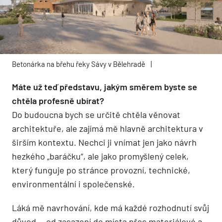
Betonárka na břehu řeky Sávy v Bělehradě
|
Máte už teď představu, jakým směrem byste se
chtěla profesně ubírat?
Do budoucna bych se určitě chtěla věnovat
architektuře, ale zajímá mě hlavně architektura v
širším kontextu. Nechci ji vnímat jen jako návrh
hezkého „baráčku“, ale jako promyšlený celek,
který funguje po stránce provozní, technické,
environmentální i společenské.
Láká mě navrhování, kde má každé rozhodnutí svůj
důvod — od zasazení do místa přes materiálové a