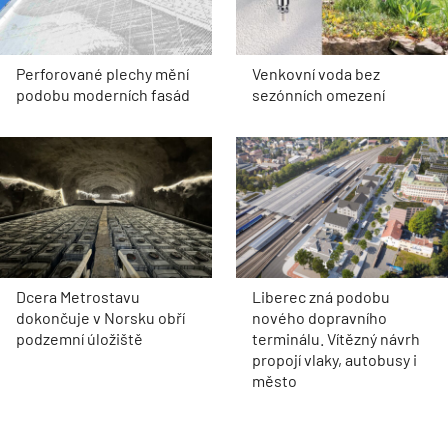
Perforované plechy mění
Venkovní voda bez
podobu moderních fasád
sezónních omezení
Dcera Metrostavu
Liberec zná podobu
dokončuje v Norsku obří
nového dopravního
podzemní úložiště
terminálu. Vítězný návrh
propojí vlaky, autobusy i
město