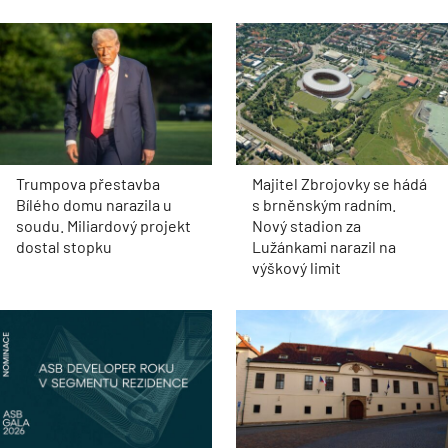
Trumpova přestavba
Majitel Zbrojovky se hádá
Bílého domu narazila u
s brněnským radním.
soudu. Miliardový projekt
Nový stadion za
dostal stopku
Lužánkami narazil na
výškový limit