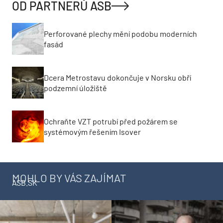
OD PARTNERŮ ASB
Perforované plechy mění podobu moderních
fasád
Dcera Metrostavu dokončuje v Norsku obří
podzemní úložiště
Ochraňte VZT potrubí před požárem se
systémovým řešením Isover
MOHLO BY VÁS ZAJÍMAT
ASB.SK