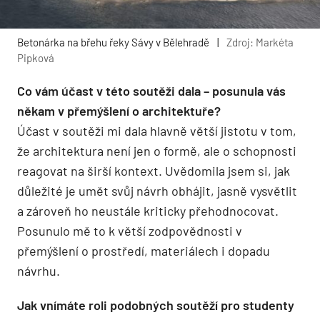
Betonárka na břehu řeky Sávy v Bělehradě
|
Zdroj: Markéta
Pipková
Co vám účast v této soutěži dala – posunula vás
někam v přemýšlení o architektuře?
Účast v soutěži mi dala hlavně větší jistotu v tom,
že architektura není jen o formě, ale o schopnosti
reagovat na širší kontext. Uvědomila jsem si, jak
důležité je umět svůj návrh obhájit, jasně vysvětlit
a zároveň ho neustále kriticky přehodnocovat.
Posunulo mě to k větší zodpovědnosti v
přemýšlení o prostředí, materiálech i dopadu
návrhu.
Jak vnímáte roli podobných soutěží pro studenty