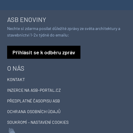
ASB ENOVINY
Nechte si zdarma posílat důležité zprávy ze světa architektury a
stavebnictví 1-2x týdně do emailu:
Přihlásit se k odběru zpráv
O NÁS
KONTAKT
INZERCE NA ASB-PORTAL.CZ
PŘEDPLATNÉ ČASOPISU ASB
OCHRANA OSOBNÍCH ÚDAJŮ
SOUKROMÍ – NASTAVENÍ COOKIES