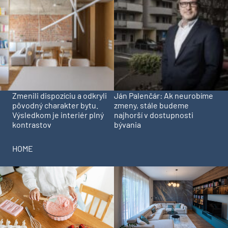
Zmenili dispozíciu a odkryli
Ján Palenčár: Ak neurobíme
pôvodný charakter bytu.
zmeny, stále budeme
Výsledkom je interiér plný
najhorší v dostupnosti
kontrastov
bývania
HOME