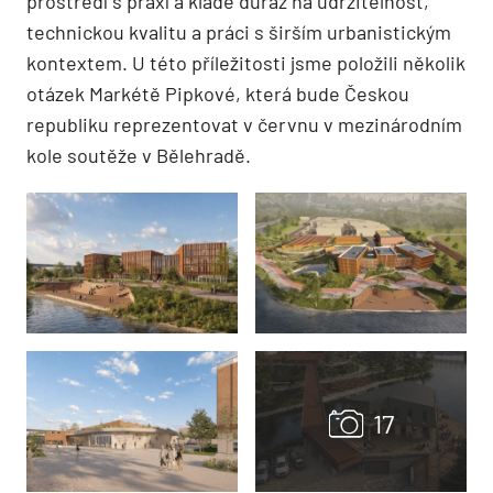
prostředí s praxí a klade důraz na udržitelnost,
technickou kvalitu a práci s širším urbanistickým
kontextem. U této příležitosti jsme položili několik
otázek Markétě Pipkové, která bude Českou
republiku reprezentovat v červnu v mezinárodním
kole soutěže v Bělehradě.