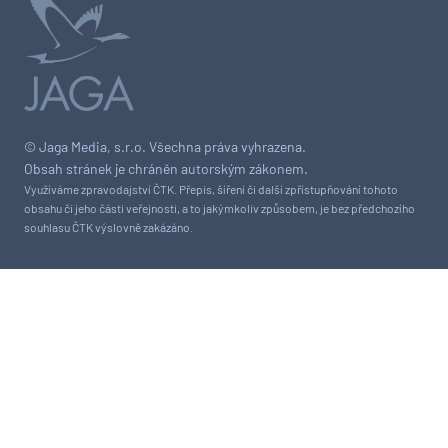
© Jaga Media, s.r.o. Všechna práva vyhrazena.
Obsah stránek je chráněn autorským zákonem.
Využíváme zpravodajství ČTK. Přepis, šíření či další zpřístupňování tohoto
obsahu či jeho části veřejnosti, a to jakýmkoliv způsobem, je bez předchozího
souhlasu ČTK výslovně zakázáno.