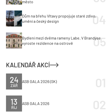
město
Dům na břehu Vltavy propojuje staré zdivo,
umění a český design
Bydlení mezi dvěma rameny Labe. V Brandýse
vyroste rezidence na ostrově
KALENDÁŘ AKCÍ
24
ASB GALA 2026 (SK)
ZÁŘ
13
ASB GALA 2026
ŘÍJ