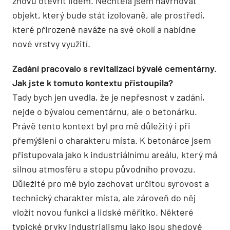
znovu otevřít lidem. Nechtěla jsem navrhovat
objekt, který bude stát izolovaně, ale prostředí,
které přirozeně naváže na své okolí a nabídne
nové vrstvy využití.
Zadání pracovalo s revitalizací bývalé cementárny.
Jak jste k tomuto kontextu přistoupila?
Tady bych jen uvedla, že je nepřesnost v zadání,
nejde o bývalou cementárnu, ale o betonárku.
Právě tento kontext byl pro mě důležitý i při
přemýšlení o charakteru místa. K betonárce jsem
přistupovala jako k industriálnímu areálu, který má
silnou atmosféru a stopu původního provozu.
Důležité pro mě bylo zachovat určitou syrovost a
technický charakter místa, ale zároveň do něj
vložit novou funkci a lidské měřítko. Některé
typické prvky industrialismu jako jsou shedové