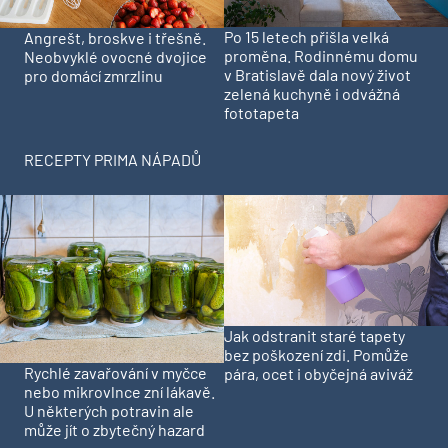
Po 15 letech přišla velká
Angrešt, broskve i třešně.
proměna. Rodinnému domu
Neobvyklé ovocné dvojice
v Bratislavě dala nový život
pro domácí zmrzlinu
zelená kuchyně i odvážná
fototapeta
RECEPTY PRIMA NÁPADŮ
Jak odstranit staré tapety
bez poškození zdi. Pomůže
Rychlé zavařování v myčce
pára, ocet i obyčejná aviváž
nebo mikrovlnce zní lákavě.
U některých potravin ale
může jít o zbytečný hazard