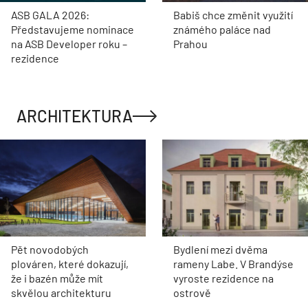
ASB GALA 2026:
Babiš chce změnit využití
Představujeme nominace
známého paláce nad
na ASB Developer roku –
Prahou
rezidence
ARCHITEKTURA
Pět novodobých
Bydlení mezi dvěma
plováren, které dokazují,
rameny Labe. V Brandýse
že i bazén může mít
vyroste rezidence na
skvělou architekturu
ostrově