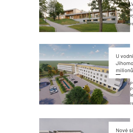
„
k
v
b
r
U vodní
Jihomor
milion
P
P
l
d
r
Nové s