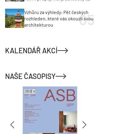
město
Vzhůru za výhledy: Pět českých
rozhleden, které vás okouzlí svou
architekturou
KALENDÁŘ AKCÍ
NAŠE ČASOPISY