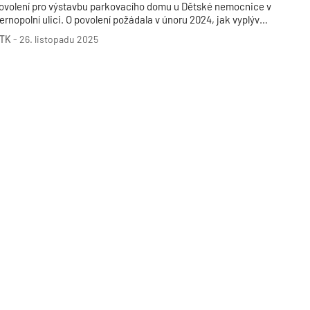
ovolení pro výstavbu parkovacího domu u Dětské nemocnice v
ernopolní ulici. O povolení požádala v únoru 2024, jak vyplývá z
okumentu zveřejněného na úřední desce města. Zhotovitel
TK
-
26. listopadu 2025
tavby už byl vybrán, a to po opakovaném prodlužování lhůty
ro podání nabídek, uvedl dříve mluvčí nemocnice Pavel Žára.
TZB HAUSTECHNIK 02/2026
odrobnosti jako cenu zakázky nebo harmonogram výstavby
atím zveřejněny nebyly.