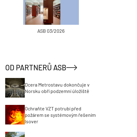
ASB 03/2026
INŽENÝRSKÉ
OD PARTNERŮ ASB
Dcera Metrostavu dokončuje v
Norsku obří podzemní úložiště
Ochraňte VZT potrubí před
požárem se systémovým řešením
Isover