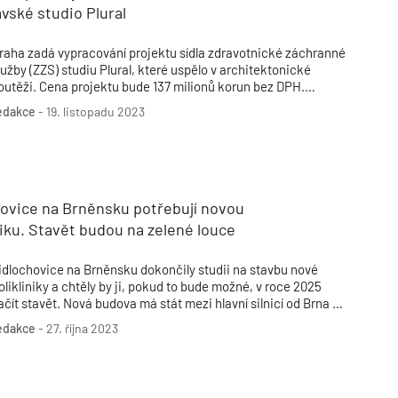
avské studio Plural
raha zadá vypracování projektu sídla zdravotnické záchranné
lužby (ZZS) studiu Plural, které uspělo v architektonické
outěži. Cena projektu bude 137 milionů korun bez DPH.
áchranáři nyní sídlí v Korunní ulici v budově, kterou sdílí mimo
edakce
-
19. listopadu 2023
iné s městskou policií.
hovice na Brněnsku potřebují novou
niku. Stavět budou na zelené louce
idlochovice na Brněnsku dokončily studii na stavbu nové
olikliniky a chtěly by ji, pokud to bude možné, v roce 2025
ačít stavět. Nová budova má stát mezi hlavní silnicí od Brna a
ídlištěm Družba. Město odhaduje, že za stavbu zaplatí 250
edakce
-
27. října 2023
ilionů korun.