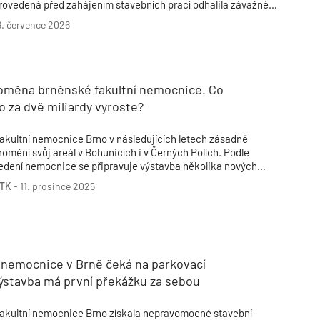
rovedená před zahájením stavebních prací odhalila závažné
esrovnalosti v projektové dokumentaci a nedostatky ve
6. července 2026
mluvních podkladech.
roměna brněnské fakultní nemocnice. Co
 za dvě miliardy vyroste?
akultní nemocnice Brno v následujících letech zásadně
romění svůj areál v Bohunicích i v Černých Polích. Podle
edení nemocnice se připravuje výstavba několika nových
avilonů a budov v celkové hodnotě přes dvě miliardy korun.
TK
-
11. prosince 2025
 nemocnice v Brně čeká na parkovací
ýstavba má první překážku za sebou
akultní nemocnice Brno získala nepravomocné stavební