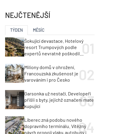
ka
Dopravní stavby
objekty
NEJČTENĚJŠÍ
tavby
unely
Geotechnika
Inženýrské sítě
TÝDEN
MĚSÍC
Šokující devastace. Hotelový
resort Trumpových podle
expertů nevratně poškodil
albánské pobřeží
Miliony domů v ohrožení.
Francouzská zkušenost je
varováním i pro Česko
Garsonka už nestačí. Developeři
přišli s byty, jejichž označení mate
kupující
Liberec zná podobu nového
dopravního terminálu. Vítězný
návrh propojí vlaky, autobusy i