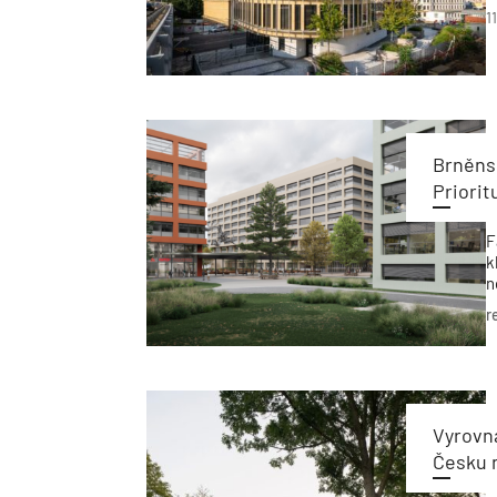
z
1
Brněnsk
Priori
F
k
n
k
r
n
j
d
Vyrovn
Česku 