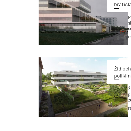
bratisl
P
s
s
Z
r
j
Židloc
polikli
Ž
p
z
s
r
m