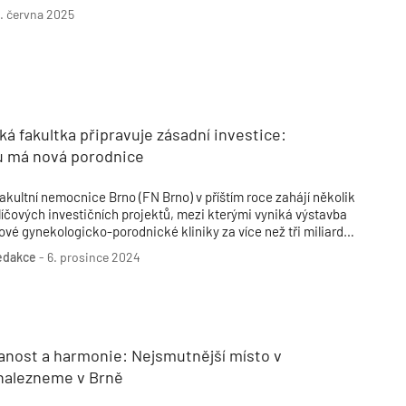
ískala prestižní ekologickou certifikaci.
1. června 2025
á fakultka připravuje zásadní investice:
tu má nová porodnice
akultní nemocnice Brno (FN Brno) v příštím roce zahájí několik
líčových investičních projektů, mezi kterými vyniká výstavba
ové gynekologicko-porodnické kliniky za více než tři miliardy
orun. Tento projekt je součástí širšího plánu modernizace
edakce
-
6. prosince 2024
emocniční infrastruktury, který zahrnuje i další stavby, jako
sou nová nemocniční lékárna, technické zázemí a parkovací
ům.
anost a harmonie: Nejsmutnější místo v
nalezneme v Brně