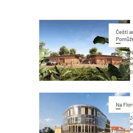
Čeští a
Pomůže 
N
z
l
l
D
i
M
s
Na Flor
Z
o
b