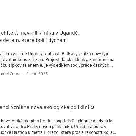
rchitekti navrhli kliniku v Ugandě.
dětem, které bolí i dýchání
a jihovýchodě Ugandy, v oblasti Buikwe, vzniká nový typ
dravotnického zařízení. Projekt dětské kliniky, zaměřené na
éčbu srpkovité anémie, je výsledkem spolupráce českých
ékařů a architektonického ateliéru luni. Klinika je součástí
aniel Zeman
-
4. září 2025
niciativy SSUUBO, kterou v roce 2020 založil hematolog prof.
UDr. Zdeněk Ráčil, Ph.D., a jejímž cílem je zajistit
ystematickou péči o děti s tímto genetickým onemocněním.
enci vznikne nová ekologická poliklinika
dravotnická skupina Penta Hospitals CZ plánuje do dvou let
tevřít v centru Prahy novou polikliniku. Umístěna bude v
udově Bastion u metra Florenc, která prošla rekonstrukcí a