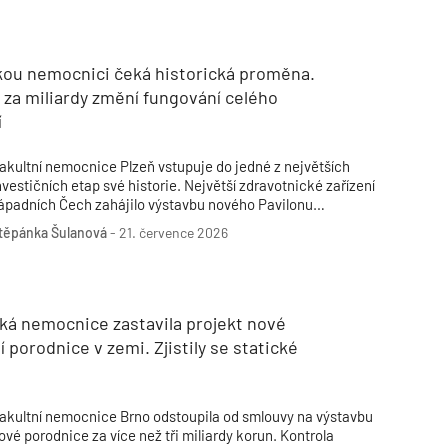
Poruchy střechy
Rekonstrukce střechy
Průmysl a logisti
Větrání a odvětrávání
Komíny
Historické stavby
Průmyslové 
Fasáda
Inženýrské s
kou nemocnici čeká historická proměna.
Omítky
Doprava
Mosty
T
 za miliardy změní fungování celého
í
akultní nemocnice Plzeň vstupuje do jedné z největších
nvestičních etap své historie. Největší zdravotnické zařízení
ápadních Čech zahájilo výstavbu nového Pavilonu
hirurgických oborů za přibližně čtyři miliardy korun, který
těpánka Šulanová
-
21. července 2026
ýrazně promění podobu lochotínského areálu i organizaci
dravotní péče v regionu. Stavba, která odstartovala v červnu
026, zároveň potvrzuje dlouhodobý trend centralizace a
odernizace českých nemocnic.
ká nemocnice zastavila projekt nové
í porodnice v zemi. Zjistily se statické
akultní nemocnice Brno odstoupila od smlouvy na výstavbu
ové porodnice za více než tři miliardy korun. Kontrola