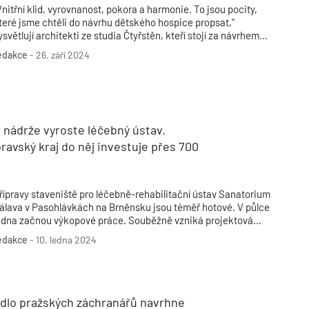
Vnitřní klid, vyrovnanost, pokora a harmonie. To jsou pocity,
teré jsme chtěli do návrhu dětského hospice propsat,“
ysvětlují architekti ze studia Čtyřstěn, kteří stojí za návrhem
rněnského Domu pro Julii.
edakce
-
26. září 2024
 nádrže vyroste léčebný ústav.
avský kraj do něj investuje přes 700
ů
řípravy staveniště pro léčebně-rehabilitační ústav Sanatorium
álava v Pasohlávkách na Brněnsku jsou téměř hotové. V půlce
edna začnou výkopové práce. Souběžně vzniká projektová
okumentace pro provedení stavby.
edakce
-
10. ledna 2024
ídlo pražských záchranářů navrhne