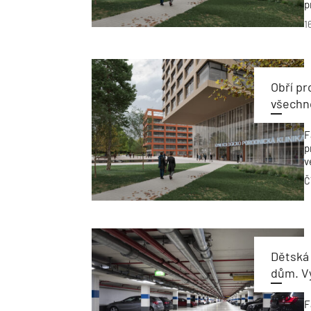
p
n
1
s
Obří p
všechno
F
p
v
p
Č
Dětská
dům. V
F