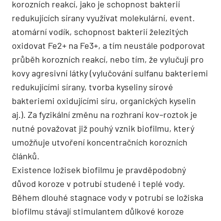
korozních reakcí, jako je schopnost bakterií
redukujících sírany využívat molekulární, event.
atomární vodík, schopnost bakterií železitých
oxidovat Fe2+ na Fe3+, a tím neustále podporovat
průběh korozních reakcí, nebo tím, že vylučují pro
kovy agresivní látky (vylučování sulfanu bakteriemi
redukujícími sírany, tvorba kyseliny sírové
bakteriemi oxidujícími síru, organických kyselin
aj.). Za fyzikální změnu na rozhraní kov–roztok je
nutné považovat již pouhý vznik biofilmu, který
umožňuje utvoření koncentračních korozních
článků.
Existence ložisek biofilmu je pravděpodobný
důvod koroze v potrubí studené i teplé vody.
Během dlouhé stagnace vody v potrubí se ložiska
biofilmu stávají stimulantem důlkové koroze