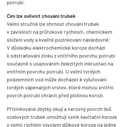
potrubí.
Čím lze ovlivnit chování trubek
Velmi stručně lze shrnout chování trubek
v závislosti na průtokové rychlosti, chemickém
složení vody a kvalitě pozinkování následovně:
V důsledku elektrochemické koroze dochází
k odstraňování zinku z vnitřního povrchu potrubí
současně s usazováním železitých inkrustací na
vnitřním povrchu potrubí. U velmi tvrdých
podzemních vod může docházet k vylučování
tvrdých vápenatých vrstev, které mohou vnitřní
povrch potrubí chránit před plošnou korozí.
Přizinkované zbytky okují a nerovný povrch švů
ocelových trubek umožňují vznik kavitační koroze
s velmi rychlým vývojem důlkové koroze na jedné