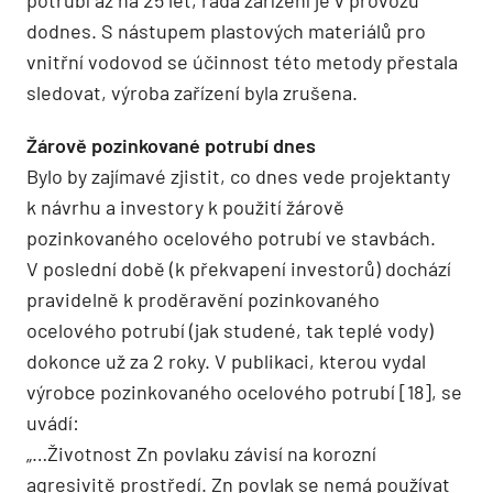
dodnes. S nástupem plastových materiálů pro
vnitřní vodovod se účinnost této metody přestala
sledovat, výroba zařízení byla zrušena.
Žárově pozinkované potrubí dnes
Bylo by zajímavé zjistit, co dnes vede projektanty
k návrhu a investory k použití žárově
pozinkovaného ocelového potrubí ve stavbách.
V poslední době (k překvapení investorů) dochází
pravidelně k proděravění pozinkovaného
ocelového potrubí (jak studené, tak teplé vody)
dokonce už za 2 roky. V publikaci, kterou vydal
výrobce pozinkovaného ocelového potrubí [18], se
uvádí:
„…Životnost Zn povlaku závisí na korozní
agresivitě prostředí. Zn povlak se nemá používat