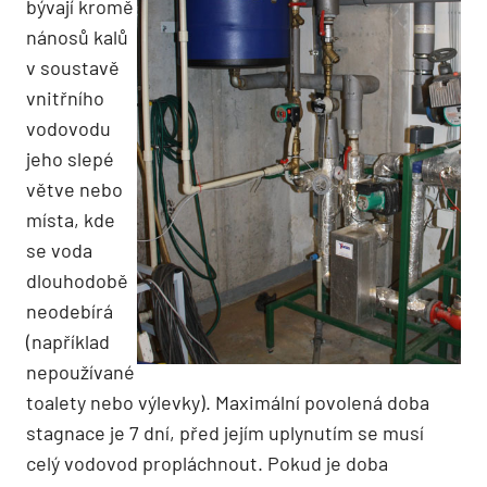
bývají kromě
nánosů kalů
v soustavě
vnitřního
vodovodu
jeho slepé
větve nebo
místa, kde
se voda
dlouhodobě
neodebírá
(například
nepoužívané
toalety nebo výlevky). Maximální povolená doba
stagnace je 7 dní, před jejím uplynutím se musí
celý vodovod propláchnout. Pokud je doba