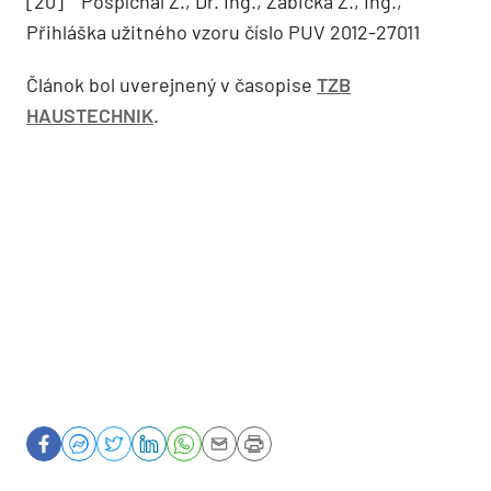
[20] Pospíchal Z., Dr. Ing., Žabička Z., Ing.,
Přihláška užitného vzoru číslo PUV 2012-27011
Článok bol uverejnený v časopise
TZB
HAUSTECHNIK
.