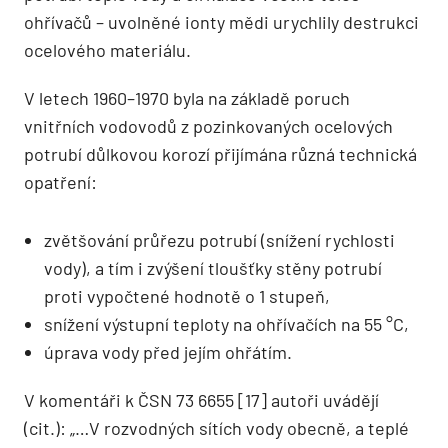
ohřívačů – uvolněné ionty mědi urychlily destrukci
ocelového materiálu.
V letech 1960–1970 byla na základě poruch
vnitřních vodovodů z pozinkovaných ocelových
potrubí důlkovou korozí přijímána různá technická
opatření:
zvětšování průřezu potrubí (snížení rychlos­ti
vody), a tím i zvýšení tloušťky stěny po­trubí
proti vypočtené hodnotě o 1 stupeň,
snížení výstupní teploty na ohřívačích na 55 °C,
úprava vody před jejím ohřátím.
V komentáři k ČSN 73 6655 [17] autoři uvádějí
(cit.): „…V rozvodných sítích vody obecně, a teplé