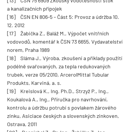
[13] ČSN 75 6909 Zkoušky vodotěsnosti stok
a kanalizačních přípojek
[16] ČSN EN 806-5 – Část 5: Provoz a údržba 10.
12. 2012
[17] Žabička Z., Baláž M., Výpočet vnitřních
vodovodů, komentář k ČSN 73 6655, Vydavatelství
norem, Praha 1989
[18] Sláma J., Výroba, zkoušení a příklady použití
podélně svařovaných, za tepla redukovaných
trubek, verze 05/2010, ArcerolMittal Tubular
Produkts, Karviná, a. s.
[19] Kreislová K., Ing. Ph.D., Strzyž P., Ing.,
Koukalová A., Ing., Příručka pro navrhování,
kontrolu a údržbu potrubí s povlakem žárového
zinku, Asiciace českých a slovenských zinkoven,
Ostrava, 2011