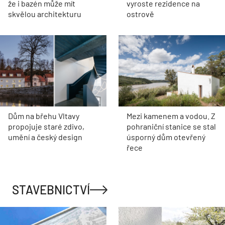
že i bazén může mít
vyroste rezidence na
skvělou architekturu
ostrově
Dům na břehu Vltavy
Mezi kamenem a vodou. Z
propojuje staré zdivo,
pohraniční stanice se stal
umění a český design
úsporný dům otevřený
řece
STAVEBNICTVÍ