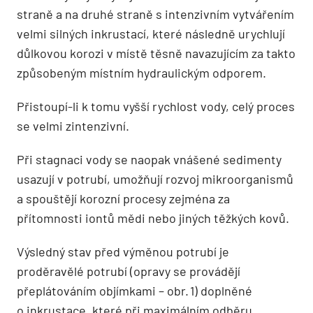
straně a na druhé straně s intenzivním vytvářením
velmi silných inkrustací, které následně urychlují
důlkovou korozi v místě těsně navazujícím za takto
způsobeným místním hydraulickým odporem.
Přistoupí-li k tomu vyšší rychlost vody, celý proces
se velmi zintenzivní.
Při stagnaci vody se naopak vnášené sedimenty
usazují v potrubí, umožňují rozvoj mikroorganismů
a spouštějí korozní procesy zejména za
přítomnosti iontů mědi nebo jiných těžkých kovů.
Výsledný stav před výměnou potrubí je
proděravělé potrubí (opravy se provádějí
přeplátováním objímkami – obr. 1) doplněné
o inkrustace, které při maximálním odběru