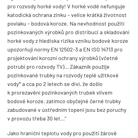
pro rozvody horké vody! V horké vodě nefunguje
katodická ochrana zinku – velice krátká životnost
povlaku – bodová koroze. Na nevhodnost použití
pozinkovaných výrobků pro distribuci a skladování
horké vody z hlediska rizika vzniku bodové koroze
upozorňují normy EN 12502-3 a EN ISO 14713 pro
projektování korozní ochrany výrobků (včetně
potrubí pro rozvody TV)… Zákazník použije
pozinkované trubky na rozvody teplé užitkové
vody* a cca po 2 letech se diví, že došlo
k prorezavění pozinkovaných trubek vlivem
bodové koroze, zatímco obyčejné černé trubky
zabudované v ústředním topení jsou bez poruchy
v provozu třeba 30 let…“
Jako hraniční teplotu vody pro použití žárově