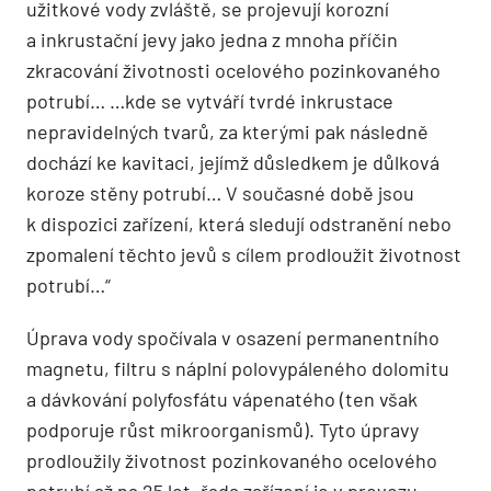
užitkové vody zvláště, se projevují korozní
a inkrustační jevy jako jedna z mnoha příčin
zkracování životnosti ocelového pozinkovaného
potrubí… …kde se vytváří tvrdé inkrustace
nepravidelných tvarů, za kterými pak následně
dochází ke kavitaci, jejímž důsledkem je důlková
koroze stěny potrubí… V současné době jsou
k dispozici zařízení, která sledují odstranění nebo
zpomalení těchto jevů s cílem prodloužit životnost
potrubí…“
Úprava vody spočívala v osazení permanentního
magnetu, filtru s náplní polovypáleného dolomitu
a dávkování polyfosfátu vápenatého (ten však
podporuje růst mikroorganismů). Tyto úpravy
prodloužily životnost pozinkovaného ocelového
potrubí až na 25 let, řada zařízení je v provozu