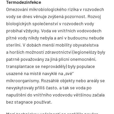
Termodezinfekce
Omezování mikrobiologického rizika v rozvodech
vody se dnes věnuje zvýšená pozornost. Rozvoj
biologických společenství v rozvodech vody
probíhal vždycky. Voda ve vnitřních vodovodech
pitné vody nikdy nebyla a ani v budoucnu nebude
sterilní. V dobách menší mobility obyvatelstva
a horších možností zdravotnictví (legionelózy byly
patrně považovány za jiná plicní onemocnění,
transplantace se neprováděly) byly populace
usazené na místě navyklé na „své“
mikroorganismy. Rozsáhlé objekty nebo areály se
nevyskytovaly příliš často, a tak se voda po
napuštění do vnitřního vodovodu většinou začala
bez stagnace používat.
Mezi technickou veřejností se rozšířila pověra