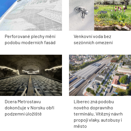
Perforované plechy mění
Venkovní voda bez
podobu moderních fasád
sezónních omezení
Dcera Metrostavu
Liberec zná podobu
dokončuje v Norsku obří
nového dopravního
podzemní úložiště
terminálu. Vítězný návrh
propojí vlaky, autobusy i
město