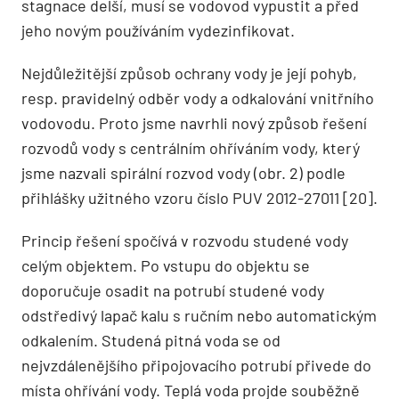
stagnace delší, musí se vodovod vypustit a před
jeho novým používáním vydezinfikovat.
Nejdůležitější způsob ochrany vody je její pohyb,
resp. pravidelný odběr vody a odkalování vnitřního
vodovodu. Proto jsme navrhli nový způsob řešení
rozvodů vody s centrálním ohříváním vody, který
jsme nazvali spirální rozvod vody (obr. 2) podle
přihlášky užitného vzoru číslo PUV 2012-27011 [20].
Princip řešení spočívá v rozvodu studené vody
celým objektem. Po vstupu do objektu se
doporučuje osadit na potrubí studené vody
odstředivý lapač kalu s ručním nebo automatickým
odkalením. Studená pitná voda se od
nejvzdálenějšího připojovacího potrubí přivede do
místa ohřívání vody. Teplá voda projde souběžně