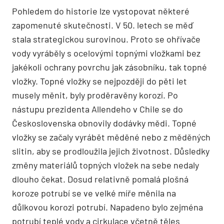
Pohledem do historie lze vystopovat některé
zapomenuté skutečnosti. V 50. letech se měď
stala strategickou surovinou. Proto se ohřívače
vody vyráběly s ocelovými topnými vložkami bez
jakékoli ochrany povrchu jak zásobníku, tak topné
vložky. Topné vložky se nejpozději do pěti let
musely měnit, byly proděravěny korozí. Po
nástupu prezidenta Allendeho v Chile se do
Československa obnovily dodávky mědi. Topné
vložky se začaly vyrábět měděné nebo z měděných
slitin, aby se prodloužila jejich životnost. Důsledky
změny materiálů topných vložek na sebe nedaly
dlouho čekat. Dosud relativně pomalá plošná
koroze potrubí se ve velké míře měnila na
důlkovou korozi potrubí. Napadeno bylo zejména
potrubí teplé vody a cirkulace včetně těles