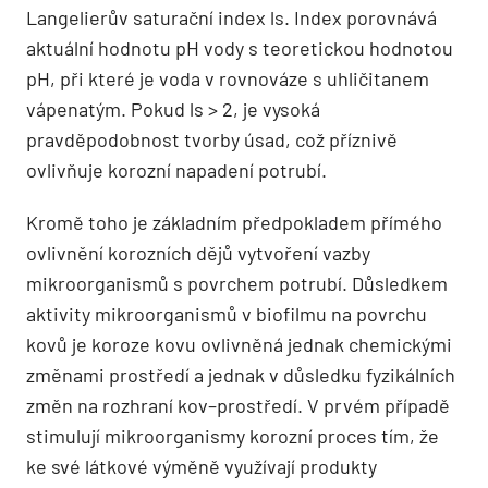
Langelierův saturační index ls. Index porovnává
aktuální hodnotu pH vody s teoretickou hodnotou
pH, při které je voda v rovnováze s uhličitanem
vápenatým. Pokud ls > 2, je vysoká
pravděpodobnost tvorby úsad, což příznivě
ovlivňuje korozní napadení potrubí.
Kromě toho je základním předpokladem přímého
ovlivnění korozních dějů vytvoření vaz­by
mikroorganismů s povrchem potrubí. Důsledkem
aktivity mikroorganismů v biofilmu na povrchu
kovů je koroze kovu ovlivněná jednak chemickými
změnami prostředí a jednak v důsledku fyzikálních
změn na rozhraní kov–prostředí. V prvém případě
stimulují mikroorganismy korozní proces tím, že
ke své látkové výměně využívají produkty