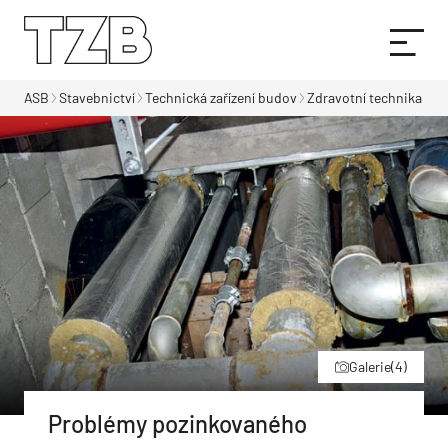
ASB
Stavebnictví
Technická zařízení budov
Zdravotní technika
Galerie
(4)
Problémy pozinkovaného