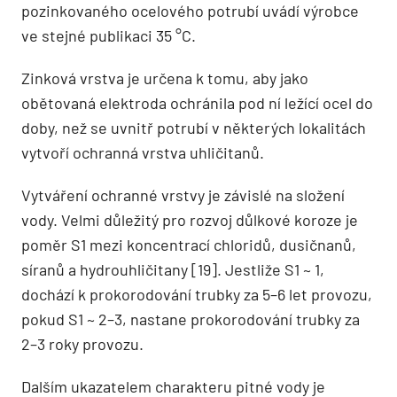
pozinkovaného ocelového potrubí uvádí výrobce
ve stejné publikaci 35 °C.
Zinková vrstva je určena k tomu, aby jako
obětovaná elektroda ochránila pod ní ležící ocel do
doby, než se uvnitř potrubí v některých lokalitách
vytvoří ochranná vrstva uhličitanů.
Vytváření ochranné vrstvy je závislé na složení
vody. Velmi důležitý pro rozvoj důlkové koroze je
poměr S1 mezi koncentrací chloridů, dusičnanů,
síranů a hydrouhličitany [19]. Jestli­že S1 ~ 1,
dochází k prokorodování trubky za 5–6 let provozu,
pokud S1 ~ 2–3, nastane prokorodování trubky za
2–3 roky provozu.
Dalším ukazatelem charakteru pitné vody je