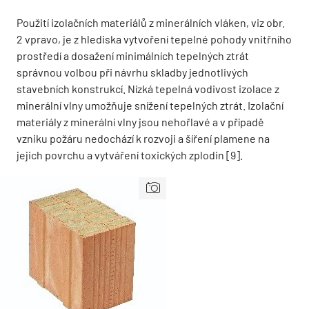
Použití izolačních materiálů z minerálních vláken, viz obr.
2 vpravo, je z hlediska vytvoření tepelné pohody vnitřního
prostředí a dosažení minimálních tepelných ztrát
správnou volbou při návrhu skladby jednotlivých
stavebních konstrukcí. Nízká tepelná vodivost izolace z
minerální vlny umožňuje snížení tepelných ztrát. Izolační
materiály z minerální vlny jsou nehořlavé a v případě
vzniku požáru nedochází k rozvoji a šíření plamene na
jejich povrchu a vytváření toxických zplodin [9].