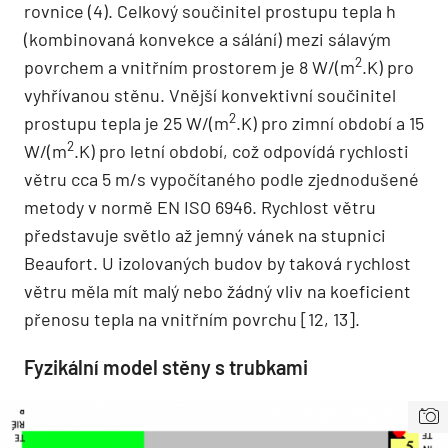
rovnice (4). Celkový součinitel prostupu tepla h
(kombinovaná konvekce a sálání) mezi sálavým
2
povrchem a vnitřním prostorem je 8 W/(m
.K) pro
vyhřívanou stěnu. Vnější konvektivní součinitel
2
prostupu tepla je 25 W/(m
.K) pro zimní období a 15
2
W/(m
.K) pro letní období, což odpovídá rychlosti
větru cca 5 m/s vypočítaného podle zjednodušené
metody v normě EN ISO 6946. Rychlost větru
představuje světlo až jemný vánek na stupnici
Beaufort. U izolovaných budov by taková rychlost
větru měla mít malý nebo žádný vliv na koeficient
přenosu tepla na vnitřním povrchu [12, 13].
Fyzikální model stěny s trubkami