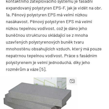
kontaktního zateplovacího systému je fasádní
expandovaný polystyren EPS-F, jak je vidět na obr.
1a. Pěnový polystyren EPS má velmi nízkou
nasákavost. Pěnový polystyren EPS má velmi
nízkou tepelnou vodivost, což je dáno jeho
buněčnou strukturou skládající se z mnoha
uzavřených polystyrenových buněk tvaru
mnohostěnu obsahujících vzduch, který má pouze
nepatrnou tepelnou vodivost. Práce s fasádním
polystyrenem je velmi jednoduchá, díky jeho
rozměrům a váze [5].