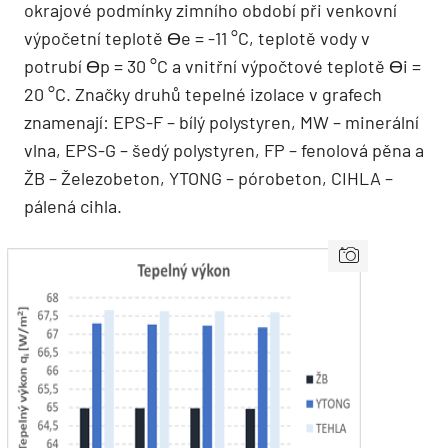
okrajové podmínky zimního období při venkovní
výpočetní teplotě Өe = -11 °C, teplotě vody v
potrubí Өp = 30 °C a vnitřní výpočtové teplotě Өi =
20 °C. Značky druhů tepelné izolace v grafech
znamenají: EPS-F – bílý polystyren, MW – minerální
vlna, EPS-G – šedý polystyren, FP – fenolová pěna a
ŽB – Železobeton, YTONG – pórobeton, CIHLA –
pálená cihla.