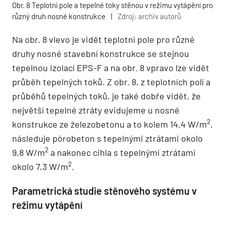
Obr. 8 Teplotní pole a tepelné toky stěnou v režimu vytápění pro
různý druh nosné konstrukce
|
Zdroj: archiv autorů
Na obr. 8 vlevo je vidět teplotní pole pro různé
druhy nosné stavební konstrukce se stejnou
tepelnou izolací EPS-F a na obr. 8 vpravo lze vidět
průběh tepelných toků. Z obr. 8, z teplotních polí a
průběhů tepelných toků, je také dobře vidět, že
největší tepelné ztráty evidujeme u nosné
2
konstrukce ze železobetonu a to kolem 14,4 W/m
,
následuje pórobeton s tepelnými ztrátami okolo
2
9,8 W/m
a nakonec cihla s tepelnými ztrátami
2
okolo 7,3 W/m
.
Parametrická studie stěnového systému v
režimu vytápění