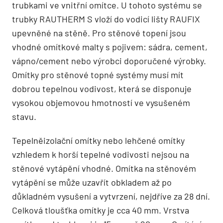
trubkami ve vnitřní omítce. U tohoto systému se
trubky RAUTHERM S vloží do vodicí lišty RAUFIX
upevněné na stěně. Pro stěnové topení jsou
vhodné omítkové malty s pojivem: sádra, cement,
vápno/cement nebo výrobci doporučené výrobky.
Omítky pro stěnové topné systémy musí mít
dobrou tepelnou vodivost, která se disponuje
vysokou objemovou hmotností ve vysušeném
stavu.
Tepelněizolační omítky nebo lehčené omítky
vzhledem k horší tepelné vodivosti nejsou na
stěnové vytápění vhodné. Omítka na stěnovém
vytápění se může uzavřít obkladem až po
důkladném vysušení a vytvrzení, nejdříve za 28 dní.
Celková tloušťka omítky je cca 40 mm. Vrstva