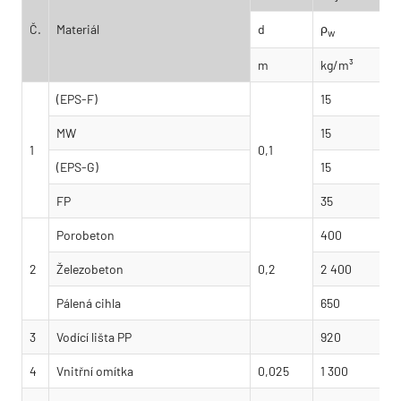
ρ
Č.
Materiál
d
w
m
kg/m³
(EPS-F)
15
MW
15
1
0,1
(EPS-G)
15
FP
35
Porobeton
400
2
Železobeton
0,2
2 400
Pálená cihla
650
3
Vodící lišta PP
920
4
Vnitřní omítka
0,025
1 300