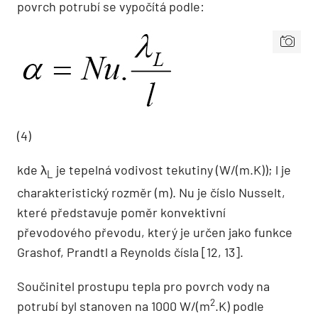
povrch potrubí se vypočítá podle:
(4)
kde λ
je tepelná vodivost tekutiny (W/(m.K)); l je
L
charakteristický rozměr (m). Nu je číslo Nusselt,
které představuje poměr konvektivní
převodového převodu, který je určen jako funkce
Grashof, Prandtl a Reynolds čísla [12, 13].
Součinitel prostupu tepla pro povrch vody na
2
potrubí byl stanoven na 1000 W/(m
.K) podle