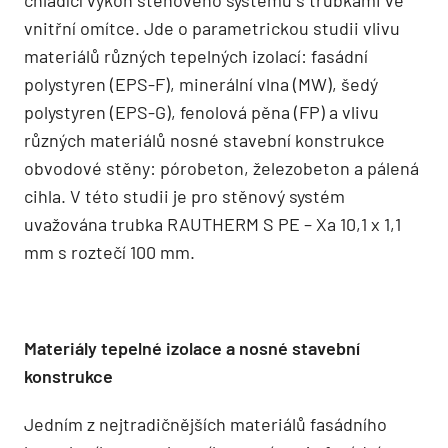
chladící výkon stěnového systému s trubkami ve
vnitřní omítce. Jde o parametrickou studii vlivu
materiálů různých tepelných izolací: fasádní
polystyren (EPS-F), minerální vlna (MW), šedý
polystyren (EPS-G), fenolová pěna (FP) a vlivu
různých materiálů nosné stavební konstrukce
obvodové stěny: pórobeton, železobeton a pálená
cihla. V této studii je pro stěnový systém
uvažována trubka RAUTHERM S PE – Xa 10,1 x 1,1
mm s roztečí 100 mm.
Materiály tepelné izolace a nosné stavební
konstrukce
Jedním z nejtradičnějších materiálů fasádního