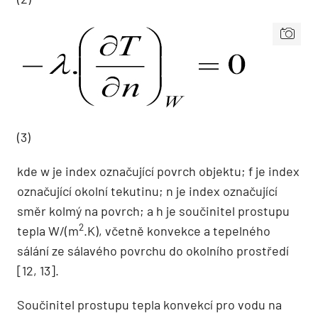
(3)
kde w je index označující povrch objektu; f je index
označující okolní tekutinu; n je index označující
směr kolmý na povrch; a h je součinitel prostupu
2
tepla W/(m
.K), včetně konvekce a tepelného
sálání ze sálavého povrchu do okolního prostředí
[12, 13].
Součinitel prostupu tepla konvekcí pro vodu na