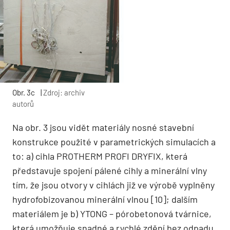
Obr. 3c
|
Zdroj: archiv
autorů
Na obr. 3 jsou vidět materiály nosné stavební
konstrukce použité v parametrických simulacích a
to: a) cihla PROTHERM PROFI DRYFIX, která
představuje spojení pálené cihly a minerální vlny
tím, že jsou otvory v cihlách již ve výrobě vyplněny
hydrofobizovanou minerální vlnou [10]; dalším
materiálem je b) YTONG – pórobetonová tvárnice,
která umožňuje snadné a rychlé zdění bez odpadu