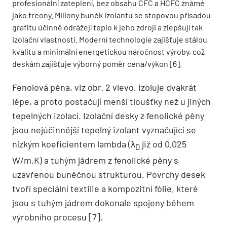
profesionální zateplení, bez obsahu CFC a HCFC známé
jako freony. Miliony buněk izolantu se stopovou přísadou
grafitu účinně odrážejí teplo k jeho zdroji a zlepšují tak
izolační vlastnosti. Moderní technologie zajišťuje stálou
kvalitu a minimální energetickou náročnost výroby, což
deskám zajišťuje výborný poměr cena/výkon [6].
Fenolová pěna, viz obr. 2 vlevo, izoluje dvakrát
lépe, a proto postačují menší tloušťky než u jiných
tepelných izolací. Izolační desky z fenolické pěny
jsou nejúčinnější tepelný izolant vyznačující se
nízkým koeficientem lambda (λ
již od 0,025
D
W/m.K) a tuhým jádrem z fenolické pěny s
uzavřenou buněčnou strukturou. Povrchy desek
tvoří speciální textilie a kompozitní fólie, které
jsou s tuhým jádrem dokonale spojeny během
výrobního procesu [7].