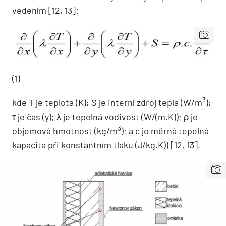
vedením [12, 13]:
(1)
3
kde T je teplota (K); S je interní zdroj tepla (W/m
);
τ je čas (y); λ je tepelná vodivost (W/(m.K)); ρ je
3
objemová hmotnost (kg/m
); a c je měrná tepelná
kapacita při konstantním tlaku (J/kg.K)) [12, 13].