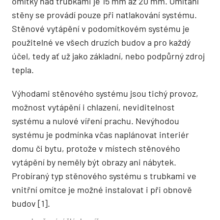
omítky nad trubkami je 15 mm až 20 mm. Omítání
stěny se provádí pouze při natlakování systému.
Stěnové vytápění v podomítkovém systému je
použitelné ve všech druzích budov a pro každý
účel, tedy ať už jako základní, nebo podpůrný zdroj
tepla.
Výhodami stěnového systému jsou tichý provoz,
možnost vytápění i chlazení, neviditelnost
systému a nulové víření prachu. Nevýhodou
systému je podmínka včas naplánovat interiér
domu či bytu, protože v místech stěnového
vytápění by neměly být obrazy ani nábytek.
Probíraný typ stěnového systému s trubkami ve
vnitřní omítce je možné instalovat i při obnově
budov [1].