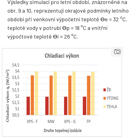
Výsledky simulací pro letní období, znázorněné na
obr. 9 a 10, reprezentují okrajové podmínky letního
období při venkovní výpočetní teplotě Өe = 32 °C,
teplotě vody v potrubí Өp = 18 °C a vnitřní
výpočtové teplotě Өi = 26 °C.