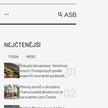
adla
 ASB
NEJČTENĚJŠÍ
avby
 projekty
matizace
cké soutěže
 služby
rtoviště
Plastová okna
Administrativa
Zdravotnictví
Střešní okna
TÝDEN
MĚSÍC
lektroinstalace
y
luzie a rolety
Veřejné prostory
Montáž oken
ka
Dopravní stavby
Šokující devastace. Hotelový
resort Trumpových podle
objekty
tavby
expertů nevratně poškodil
albánské pobřeží
unely
Geotechnika
Inženýrské sítě
Miliony domů v ohrožení.
Francouzská zkušenost je
varováním i pro Česko
Majitel Zbrojovky se hádá s