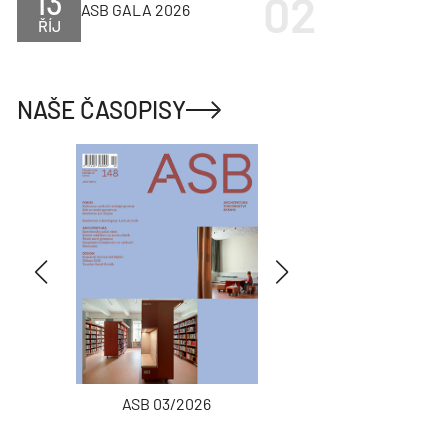
13
ASB GALA 2026
ŘÍJ
NAŠE ČASOPISY
ASB 03/2026
INŽENÝRSKÉ