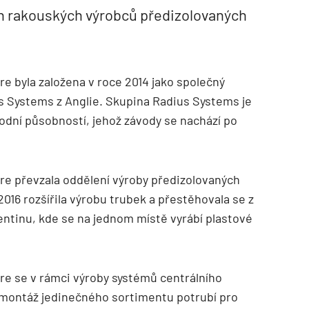
ch rakouských výrobců předizolovaných
re byla založena v roce 2014 jako společný
s Systems z Anglie. Skupina Radius Systems je
odní působností, jehož závody se nachází po
re převzala oddělení výroby předizolovaných
016 rozšířila výrobu trubek a přestěhovala se z
entinu, kde se na jednom místě vyrábí plastové
re se v rámci výroby systémů centrálního
TZB HAUSTECHNIK 02/2026
 montáž jedinečného sortimentu potrubí pro