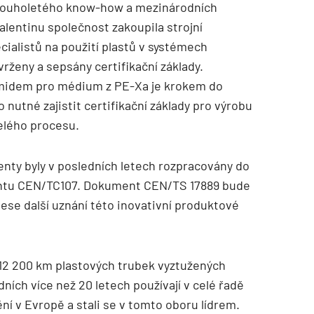
 dlouholetého know-how a mezinárodních
alentinu společnost zakoupila strojní
cialistů na použití plastů v systémech
rženy a sepsány certifikační základy.
amidem pro médium z PE-Xa je krokem do
 nutné zajistit certifikační základy pro výrobu
elého procesu.
nty byly v posledních letech rozpracovány do
ntu CEN/TC107. Dokument CEN/TS 17889 bude
ese další uznání této inovativní produktové
ě 12 200 km plastových trubek vyztužených
ních více než 20 letech používají v celé řadě
ní v Evropě a stali se v tomto oboru lídrem.