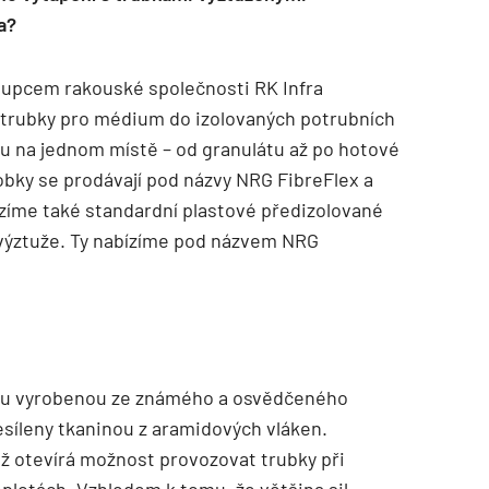
a?
tupcem rakouské společnosti RK Infra
 trubky pro médium do izolovaných potrubních
u na jednom místě – od granulátu až po hotové
obky se prodávají pod názvy NRG FibreFlex a
zíme také standardní plastové předizolované
výztuže. Ty nabízíme pod názvem NRG
bku vyrobenou ze známého a osvědčeného
esíleny tkaninou z aramidových vláken.
ž otevírá možnost provozovat trubky při
teplotách. Vzhledem k tomu, že většina sil