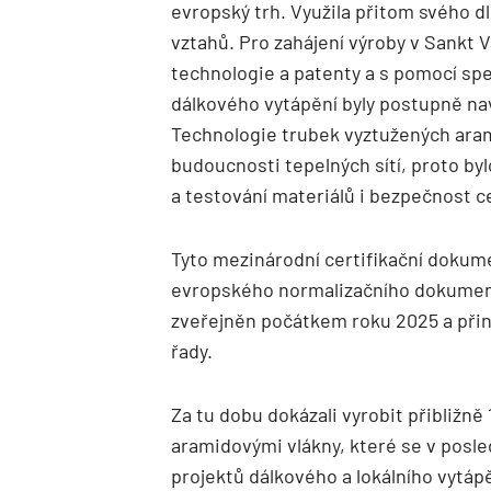
evropský trh. Využila přitom svého
vztahů. Pro zahájení výroby v Sankt V
technologie a patenty a s pomocí spe
dálkového vytápění byly postupně nav
Technologie trubek vyztužených ar
budoucnosti tepelných sítí, proto bylo
a testování materiálů i bezpečnost c
Tyto mezinárodní certifikační dokume
evropského normalizačního dokume
zveřejněn počátkem roku 2025 a přin
řady.
Za tu dobu dokázali vyrobit přibližn
aramidovými vlákny, které se v posled
projektů dálkového a lokálního vytápě