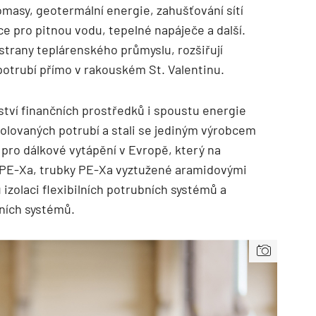
iomasy, geotermální energie, zahušťování sítí
ce pro pitnou vodu, tepelné napáječe a další.
strany teplárenského průmyslu, rozšiřují
otrubí přímo v rakouském St. Valentinu.
ství finančních prostředků i spoustu energie
zolovaných potrubí a stali se jediným výrobcem
pro dálkové vytápění v Evropě, který na
 PE-Xa, trubky PE-Xa vyztužené aramidovými
 izolaci flexibilních potrubních systémů a
bních systémů.