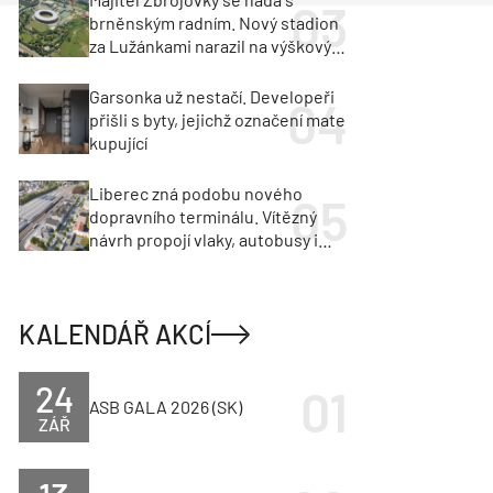
brněnským radním. Nový stadion
za Lužánkami narazil na výškový
limit
Garsonka už nestačí. Developeři
přišli s byty, jejichž označení mate
kupující
Liberec zná podobu nového
dopravního terminálu. Vítězný
návrh propojí vlaky, autobusy i
město
KALENDÁŘ AKCÍ
24
ASB GALA 2026 (SK)
ZÁŘ