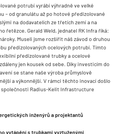
lované potrubí vyrábí výhradně ve velké
nu – od granulátu až po hotové předizolované
slými na dodavatelích ze třetích zemí a na
 řetězce. Gerald Weld, jednatel RK Infra říká:
nároky. Museli jsme rozšířit náš závod o druhou
robu předizolovaných ocelových potrubí. Tímto
exibilní předizolované trubky a ocelové
vzdáleny jen kousek od sebe. Díky investicím do
bavení se stane naše výroba průmyslově
ější a výkonnější. V rámci těchto inovací došlo
společnosti Radius-Kelit Infrastructure
ergetických inženýrů a projektantů
ho vytápění s trubkami vyztuženými