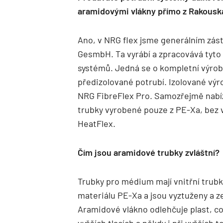
aramidovými vlákny přímo z Rakousk
Ano, v NRG flex jsme generálním zás
GesmbH. Ta vyrábí a zpracovává tyto
systémů. Jedná se o kompletní výrob
předizolované potrubí. Izolované výr
NRG FibreFlex Pro. Samozřejmě nabí
trubky vyrobené pouze z PE-Xa, bez 
HeatFlex.
Čím jsou aramidové trubky zvláštní?
Trubky pro médium mají vnitřní tru
materiálu PE-Xa a jsou vyztuženy a z
Aramidové vlákno odlehčuje plast, co
vyšších tlacích a někdy i při vyšších 