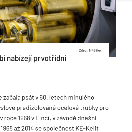
Zdroj: NRG flex
bí nabízejí prvotřídní
e začala psát v 60. letech minulého
yslově předizolované ocelové trubky pro
v roce 1968 v Linci, v závodě dnešní
 1968 až 2014 se společnost KE-Kelit