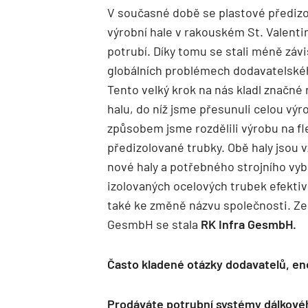
V současné době se plastové předizo
výrobní hale v rakouském St. Valenti
potrubí. Díky tomu se stali méně závi
globálních problémech dodavatelského
Tento velký krok na nás kladl značné 
halu, do níž jsme přesunuli celou vý
způsobem jsme rozdělili výrobu na fl
předizolované trubky. Obě haly jsou 
nové haly a potřebného strojního vy
izolovaných ocelových trubek efektivn
také ke změně názvu společnosti. Ze 
GesmbH se stala
RK Infra GesmbH.
Často kladené otázky dodavatelů, en
Prodáváte potrubní systémy dálkové