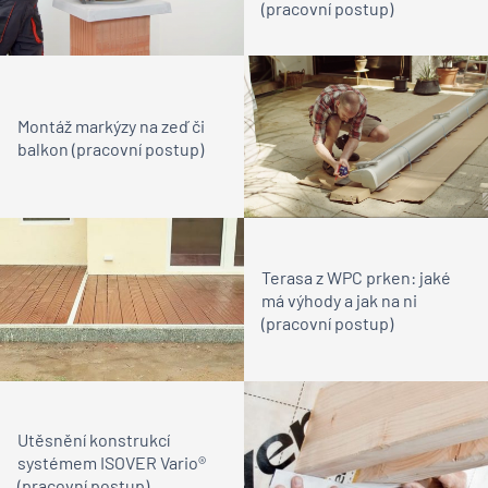
(pracovní postup)
Montáž markýzy na zeď či
balkon (pracovní postup)
Terasa z WPC prken: jaké
má výhody a jak na ni
(pracovní postup)
Utěsnění konstrukcí
systémem ISOVER Vario®
(pracovní postup)