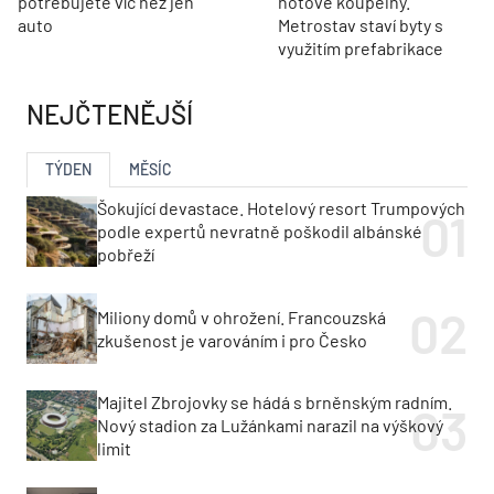
potřebujete víc než jen
hotové koupelny.
auto
Metrostav staví byty s
využitím prefabrikace
NEJČTENĚJŠÍ
TÝDEN
MĚSÍC
Šokující devastace. Hotelový resort Trumpových
podle expertů nevratně poškodil albánské
pobřeží
Miliony domů v ohrožení. Francouzská
zkušenost je varováním i pro Česko
Majitel Zbrojovky se hádá s brněnským radním.
Nový stadion za Lužánkami narazil na výškový
limit