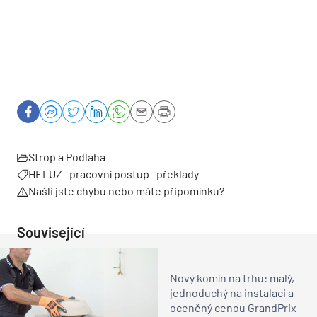
Strop a Podlaha
HELUZ
pracovní postup
překlady
Našli jste chybu nebo máte připomínku?
Související
Nový komín na trhu: malý,
jednoduchý na instalaci a
oceněný cenou GrandPrix