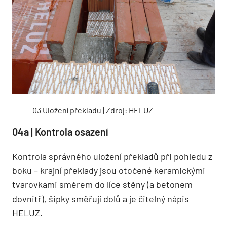
03 Uložení překladu | Zdroj: HELUZ
04a | Kontrola osazení
Kontrola správného uložení překladů při pohledu z
boku – krajní překlady jsou otočené keramickými
tvarovkami směrem do líce stěny (a betonem
dovnitř), šipky směřují dolů a je čitelný nápis
HELUZ.