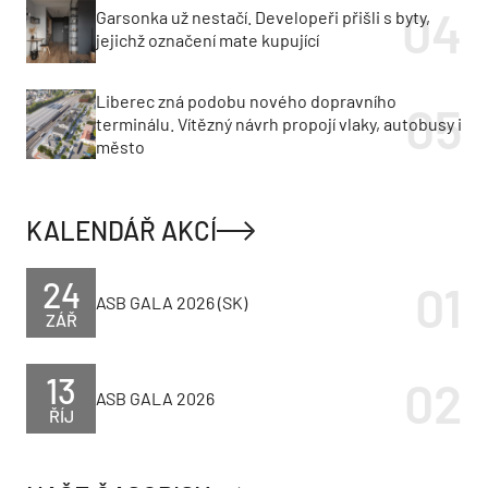
Garsonka už nestačí. Developeři přišli s byty,
jejichž označení mate kupující
Liberec zná podobu nového dopravního
terminálu. Vítězný návrh propojí vlaky, autobusy i
město
KALENDÁŘ AKCÍ
24
ASB GALA 2026 (SK)
ZÁŘ
13
ASB GALA 2026
ŘÍJ