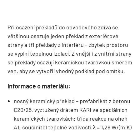
Při osazení překladů do obvodového zdiva se
většinou osazuje jeden překlad z exteriérové
strany a tři překlady z interiéru – zbytek prostoru
se vyplní tepelnou izolací. Z vnější i z vnitřní strany
se překlady osazují keramickou tvarovkou směrem
ven, aby se vytvořil vhodný podklad pod omítku.
Informace o materiálu:
nosný keramický překlad – prefabrikát z betonu
C20/25, vyztužený drátem KARI ve speciálních
keramických tvarovkách; třída reakce na oheň
A1; součinitel tepelné vodivosti λ = 1,29 W/(m.K)