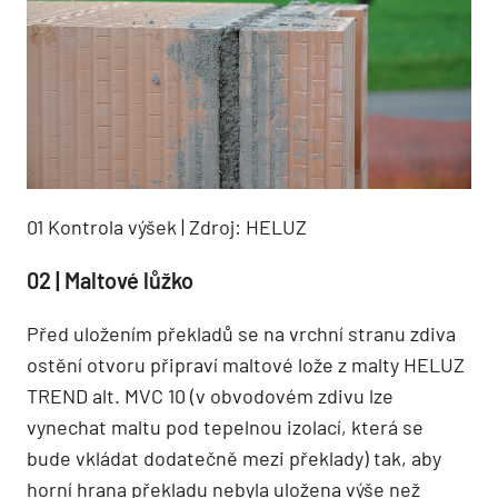
01 Kontrola výšek | Zdroj: HELUZ
02 | Maltové lůžko
Před uložením překladů se na vrchní stranu zdiva
ostění otvoru připraví maltové lože z malty HELUZ
TREND alt. MVC 10 (v obvodovém zdivu lze
vynechat maltu pod tepelnou izolací, která se
bude vkládat dodatečně mezi překlady) tak, aby
horní hrana překladu nebyla uložena výše než