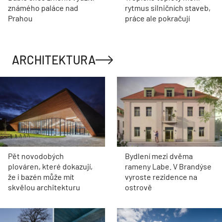
známého paláce nad
rytmus silničních staveb,
Prahou
práce ale pokračují
ARCHITEKTURA
Pět novodobých
Bydlení mezi dvěma
plováren, které dokazují,
rameny Labe. V Brandýse
že i bazén může mít
vyroste rezidence na
skvělou architekturu
ostrově