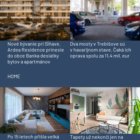
Nové bývanie pri Sĺňave.
Dva mosty v Trebišove sú
Ardea Residence prinesie
v havarijnom stave. Čaká ich
do obce Banka desiatky
oprava spolu za 11,4 mil. eur
bytov a apartmánov
HOME
Po 15 letech přišla velká
Tapety už nekončí jen na