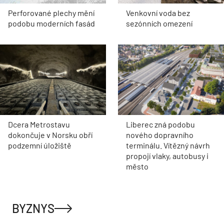
Perforované plechy mění
Venkovní voda bez
podobu moderních fasád
sezónních omezení
Dcera Metrostavu
Liberec zná podobu
dokončuje v Norsku obří
nového dopravního
podzemní úložiště
terminálu. Vítězný návrh
propojí vlaky, autobusy i
město
BYZNYS