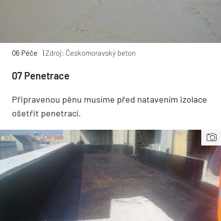
06 Péče
|
Zdroj: Českomoravský beton
07 Penetrace
Připravenou pěnu musíme před natavením izolace
ošetřit penetrací.