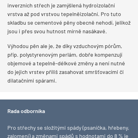
inverzních střech je zamýšlená hydroizolační
vrstva až pod vrstvou tepelněizolační. Pro tuto
skladbu se cementové pěny obecně nehodí, jelikož
jsou i přes svou hutnost mírně nasákavé.
Výhodou pěn ale je, že díky vzduchovým pórům,
příp. polystyrenovým perlám, dobře kompenzují
objemové a tepelně-délkové změny a není nutné
do jejich vrstev příliš zasahovat smršťovacími či
dilatačními spárami.
Rada odborníka
Pro střechy se složitými spády (psaníčka, hřebeny,
zalomení) a změnami spádů s hodnotami do 8 % je