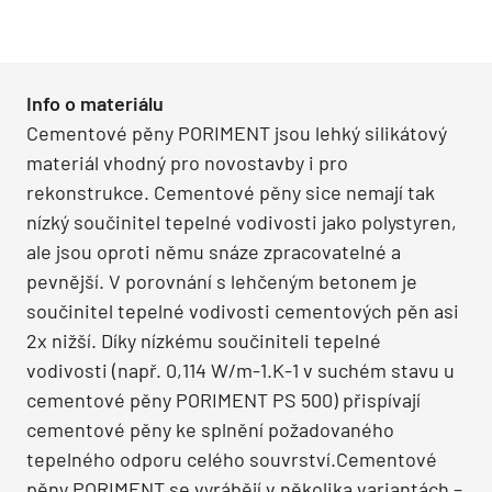
Info o materiálu
Cementové pěny PORIMENT jsou lehký silikátový
materiál vhodný pro novostavby i pro
rekonstrukce. Cementové pěny sice nemají tak
nízký součinitel tepelné vodivosti jako polystyren,
ale jsou oproti němu snáze zpracovatelné a
pevnější. V porovnání s lehčeným betonem je
součinitel tepelné vodivosti cementových pěn asi
2x nižší. Díky nízkému součiniteli tepelné
vodivosti (např. 0,114 W/m-1.K-1 v suchém stavu u
cementové pěny PORIMENT PS 500) přispívají
cementové pěny ke splnění požadovaného
tepelného odporu celého souvrství.Cementové
pěny PORIMENT se vyrábějí v několika variantách –