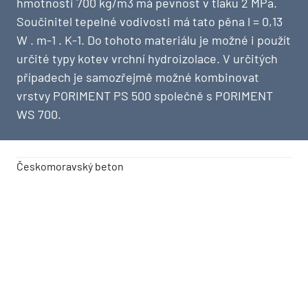
hmotnosti 700 kg/m3 má pevnost v tlaku 2 MPa.
Součinitel tepelné vodivosti má tato pěna l = 0,13
W . m-1 . K-1. Do tohoto materiálu je možné i použít
určité typy kotev vrchní hydroizolace. V určitých
případech je samozřejmě možné kombinovat
vrstvy PORIMENT PS 500 společně s PORIMENT
WS 700.
Českomoravský beton