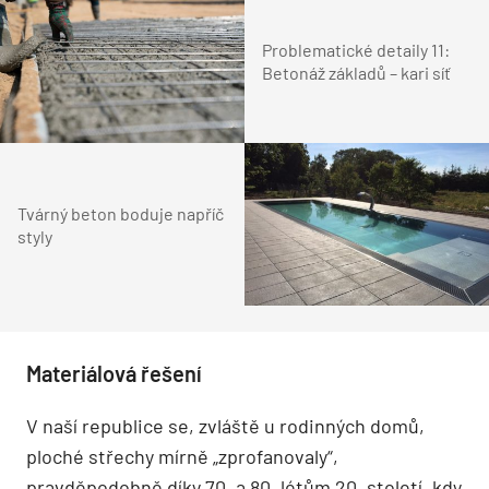
Problematické detaily 11:
Betonáž základů – kari síť
Tvárný beton boduje napříč
styly
Materiálová řešení
V naší republice se, zvláště u rodinných domů,
ploché střechy mírně „zprofanovaly“,
pravděpodobně díky 70. a 80. létům 20. století, kdy