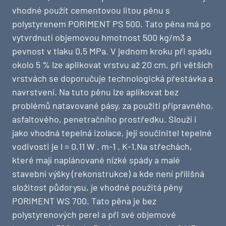
vhodné použít cementovou litou pěnu s
polystyrenem PORIMENT PS 500. Tato pěna má po
vytvrdnutí objemovou hmotnost 500 kg/m3 a
pevnost v tlaku 0,5 MPa. V jednom kroku při spádu
okolo 5 % lze aplikovat vrstvu až 20 cm, při větších
vrstvách se doporučuje technologická přestávka a
navrstvení. Na tuto pěnu lze aplikovat bez
problémů natavované pásy, za použití přípravného,
asfaltového, penetračního prostředku. Slouží i
jako vhodná tepelná izolace, její součinitel tepelné
vodivosti je l = 0,11 W . m-1 . K-1.Na střechách,
které mají naplánované nízké spády a malé
stavební výšky (rekonstrukce) a kde není přílišná
složitost půdorysu, je vhodné použitá pěny
PORIMENT WS 700. Tato pěna je bez
polystyrenových perel a při své objemové