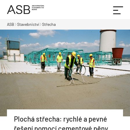
ASB
Stavebnictví
Střecha
Plochá střecha: rychlé a pevné
řešení pomocí cementové pěny