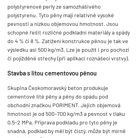
polystyrenové perly ze samozhášivého
polystyrenu. Tyto pěny mají relativně vysoké
pevnosti a nízkou objemovou hmotnost. Jsou
schopné řešit rozličné podkladní materiály a spády
do 4 % či 8 %. Zatížení konstrukce pěnou je tak ve
výsledku asi 500 kg/m3. Lze je použít i pro pochozí
či pojížděné střechy (při aplikaci roznášecí vrstvy).
Stavba s litou cementovou pěnou
Skupina Českomoravský beton produkuje
cementové lité pěny a pěny do spádu pod
obchodní značkou PORIMENT. Jejich objemová
hmotnost je od 500–700 kg/m3 a pevnost v tlaku
0,5–2 MPa. Příprava podkladu pro tyto pěny je
snadná, podklad by měl být čistý, může být mírně