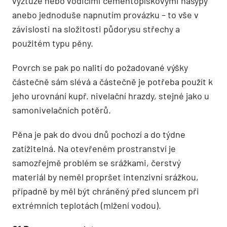
výztuže nebo vodicími cementopískovými násypy
anebo jednoduše napnutím provázku – to vše v
závislosti na složitosti půdorysu střechy a
použitém typu pěny.
Povrch se pak po nalití do požadované výšky
částečně sám slévá a částečně je potřeba použít k
jeho urovnání kupř. nivelační hrazdy, stejné jako u
samonivelačních potěrů.
Pěna je pak do dvou dnů pochozí a do týdne
zatížitelná. Na otevřeném prostranství je
samozřejmě problém se srážkami, čerstvý
materiál by neměl propršet intenzivní srážkou,
případně by měl být chráněný před sluncem při
extrémních teplotách (mlžení vodou).