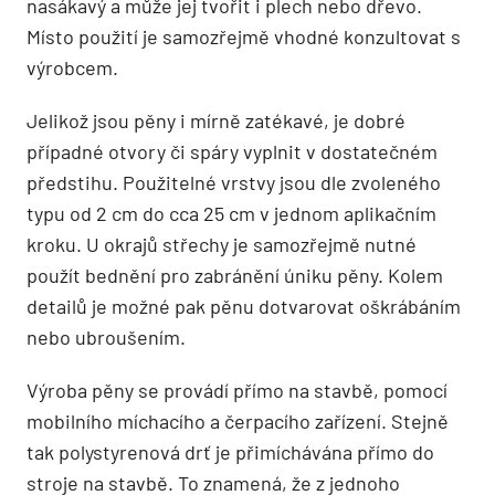
nasákavý a může jej tvořit i plech nebo dřevo.
Místo použití je samozřejmě vhodné konzultovat s
výrobcem.
Jelikož jsou pěny i mírně zatékavé, je dobré
případné otvory či spáry vyplnit v dostatečném
předstihu. Použitelné vrstvy jsou dle zvoleného
typu od 2 cm do cca 25 cm v jednom aplikačním
kroku. U okrajů střechy je samozřejmě nutné
použít bednění pro zabránění úniku pěny. Kolem
detailů je možné pak pěnu dotvarovat oškrábáním
nebo ubroušením.
Výroba pěny se provádí přímo na stavbě, pomocí
mobilního míchacího a čerpacího zařízení. Stejně
tak polystyrenová drť je přimíchávána přímo do
stroje na stavbě. To znamená, že z jednoho