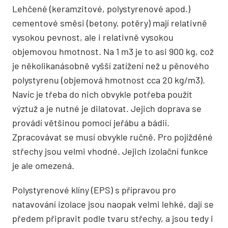
Lehčené (keramzitové, polystyrenové apod.)
cementové směsi (betony, potěry) mají relativně
vysokou pevnost, ale i relativně vysokou
objemovou hmotnost. Na 1 m3 je to asi 900 kg, což
je několikanásobně vyšší zatížení než u pěnového
polystyrenu (objemová hmotnost cca 20 kg/m3).
Navíc je třeba do nich obvykle potřeba použít
výztuž a je nutné je dilatovat. Jejich doprava se
provádí většinou pomocí jeřábu a bádií.
Zpracovávat se musí obvykle ručně. Pro pojížděné
střechy jsou velmi vhodné. Jejich izolační funkce
je ale omezená.
Polystyrenové klíny (EPS) s přípravou pro
natavování izolace jsou naopak velmi lehké, dají se
předem připravit podle tvaru střechy, a jsou tedy i