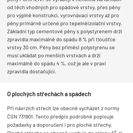
od těch vhodných pro spádové vrstvy, přes pěny
pro výplně konstrukcí, vyrovnávací vrstvy až pro
pěny primárně určené pro tepelněizolační vrstvy.
Základní typ cementové pěny s polystyrenem drží
zpravidla maximálně do spádu 8 % při tloušťce
vrstvy 30 cm. Pěny bez příměsi polystyrenu se
musí ukládat po menších vrstvách a drží
maximálně do spádu 4 %, což je ale v praxi
zpravidla dostačující.
O plochých střechách a spádech
Při návrzích střech lze obecně vycházet z normy
ČSN 731901. Tento předpis podrobně popisuje
požadavky a doporučení i pro ploché střechy.
Plochá střecha se obecně uvažuje do sklonu 5°, tj.