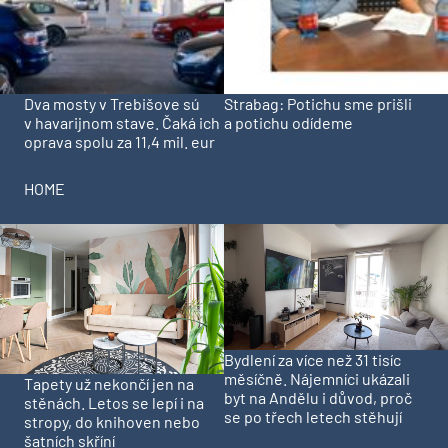
Dva mosty v Trebišove sú
Strabag: Potichu sme prišli
v havarijnom stave. Čaká ich
a potichu odídeme
oprava spolu za 11,4 mil. eur
HOME
Bydlení za více než 31 tisíc
měsíčně. Nájemníci ukázali
Tapety už nekončí jen na
byt na Andělu i důvod, proč
stěnách. Letos se lepí i na
se po třech letech stěhují
stropy, do knihoven nebo
šatních skříní