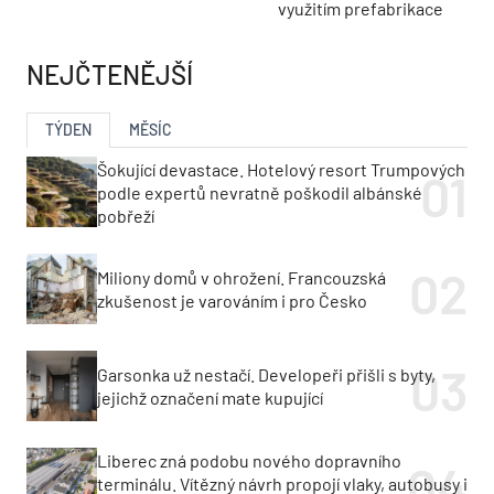
využitím prefabrikace
NEJČTENĚJŠÍ
TÝDEN
MĚSÍC
Šokující devastace. Hotelový resort Trumpových
podle expertů nevratně poškodil albánské
pobřeží
Miliony domů v ohrožení. Francouzská
zkušenost je varováním i pro Česko
Garsonka už nestačí. Developeři přišli s byty,
jejichž označení mate kupující
Liberec zná podobu nového dopravního
terminálu. Vítězný návrh propojí vlaky, autobusy i