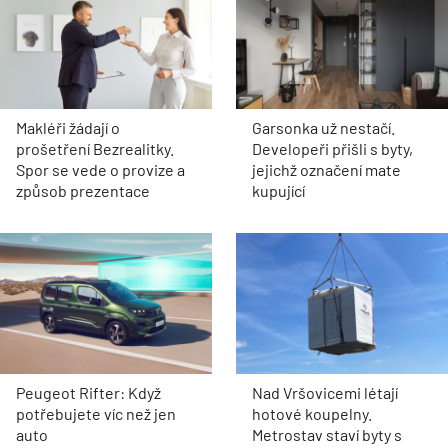
Makléři žádají o
Garsonka už nestačí.
prošetření Bezrealitky.
Developeři přišli s byty,
Spor se vede o provize a
jejichž označení mate
způsob prezentace
kupující
Peugeot Rifter: Když
Nad Vršovicemi létají
potřebujete víc než jen
hotové koupelny.
auto
Metrostav staví byty s