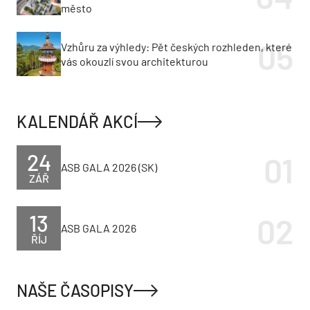
město
Vzhůru za výhledy: Pět českých rozhleden, které
vás okouzlí svou architekturou
KALENDÁŘ AKCÍ
24
ASB GALA 2026 (SK)
ZÁŘ
13
ASB GALA 2026
ŘÍJ
NAŠE ČASOPISY