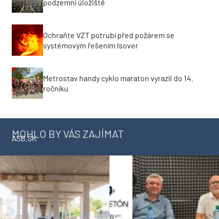
podzemní úložiště
Ochraňte VZT potrubí před požárem se
systémovým řešením Isover
Metrostav handy cyklo maraton vyrazil do 14.
ročníku
MOHLO BY VÁS ZAJÍMAT
ASB.SK