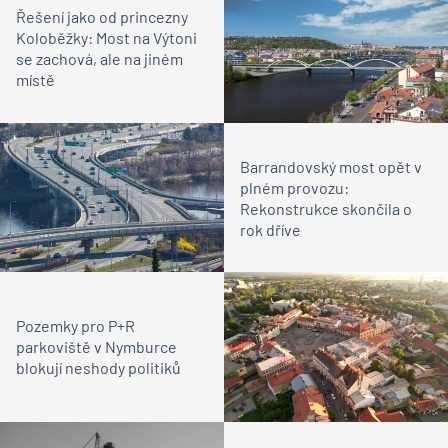
Řešení jako od princezny
Koloběžky: Most na Výtoni
se zachová, ale na jiném
místě
Barrandovský most opět v
plném provozu:
Rekonstrukce skončila o
rok dříve
Pozemky pro P+R
parkoviště v Nymburce
blokují neshody politiků