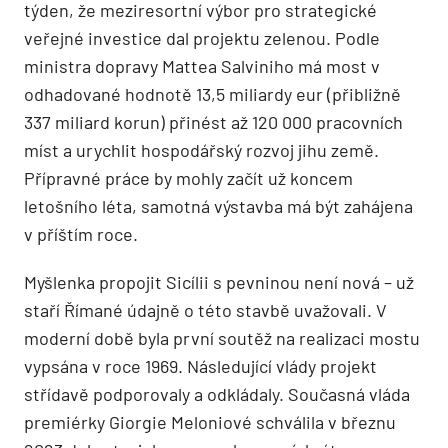
týden, že meziresortní výbor pro strategické
veřejné investice dal projektu zelenou. Podle
ministra dopravy Mattea Salviniho má most v
odhadované hodnotě 13,5 miliardy eur (přibližně
337 miliard korun) přinést až 120 000 pracovních
míst a urychlit hospodářský rozvoj jihu země.
Přípravné práce by mohly začít už koncem
letošního léta, samotná výstavba má být zahájena
v příštím roce.
Myšlenka propojit Sicílii s pevninou není nová – už
staří Římané údajně o této stavbě uvažovali. V
moderní době byla první soutěž na realizaci mostu
vypsána v roce 1969. Následující vlády projekt
střídavě podporovaly a odkládaly. Současná vláda
premiérky Giorgie Meloniové schválila v březnu