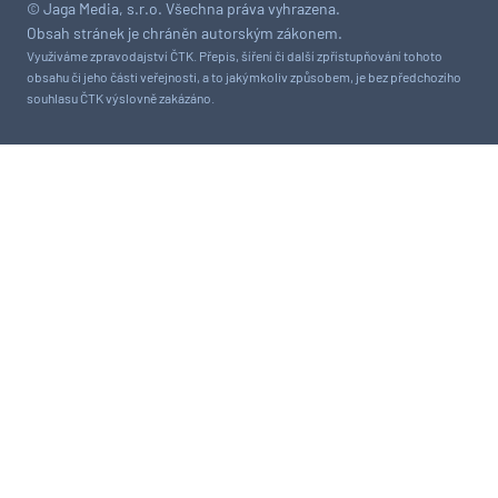
© Jaga Media, s.r.o. Všechna práva vyhrazena.
Obsah stránek je chráněn autorským zákonem.
Využíváme zpravodajství ČTK. Přepis, šíření či další zpřístupňování tohoto
obsahu či jeho části veřejnosti, a to jakýmkoliv způsobem, je bez předchozího
souhlasu ČTK výslovně zakázáno.