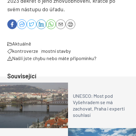
2023 dekret o jeho znovuobnovení, krátce po
svém nástupu do úřadu.
Aktuálně
kontroverze
mostní stavby
Našli jste chybu nebo máte připomínku?
Související
UNESCO: Most pod
Vyšehradem se má
zachovat. Praha i experti
souhlasí