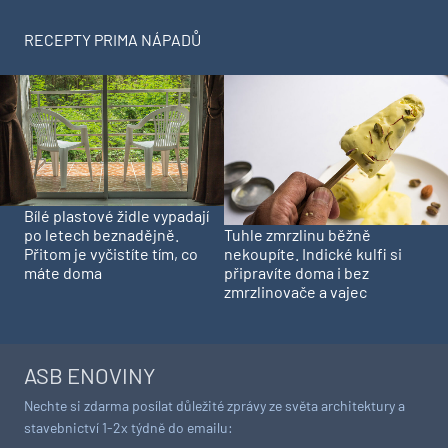
RECEPTY PRIMA NÁPADŮ
Bílé plastové židle vypadají
Tuhle zmrzlinu běžně
po letech beznadějně.
nekoupíte. Indické kulfi si
Přitom je vyčistíte tím, co
připravíte doma i bez
máte doma
zmrzlinovače a vajec
ASB ENOVINY
Nechte si zdarma posílat důležité zprávy ze světa architektury a
stavebnictví 1-2x týdně do emailu: