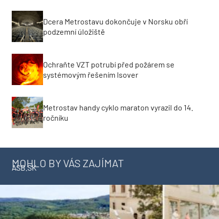
Dcera Metrostavu dokončuje v Norsku obří
podzemní úložiště
Ochraňte VZT potrubí před požárem se
systémovým řešením Isover
Metrostav handy cyklo maraton vyrazil do 14.
ročníku
MOHLO BY VÁS ZAJÍMAT
ASB.SK