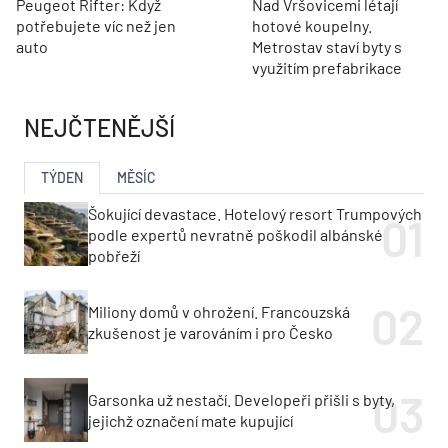
Peugeot Rifter: Když
Nad Vršovicemi létají
potřebujete víc než jen
hotové koupelny.
auto
Metrostav staví byty s
využitím prefabrikace
NEJČTENĚJŠÍ
TÝDEN
MĚSÍC
Šokující devastace. Hotelový resort Trumpových
podle expertů nevratně poškodil albánské
pobřeží
Miliony domů v ohrožení. Francouzská
zkušenost je varováním i pro Česko
Garsonka už nestačí. Developeři přišli s byty,
jejichž označení mate kupující