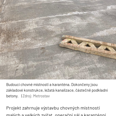
Budoucí chovné místnosti a karanténa. Dokončeny jsou
základové konstrukce, ležatá kanalizace, částečně podkladní
betony.
|
Zdroj: Metrostav
Projekt zahrnuje výstavbu chovných místností
malých a velkých zvířat, operační sál a karanténní