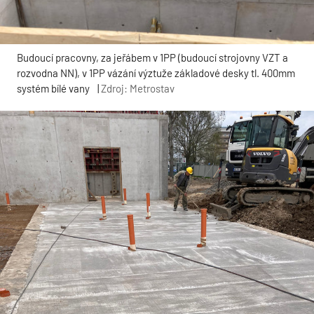
Budoucí pracovny, za jeřábem v 1PP (budoucí strojovny VZT a
rozvodna NN), v 1PP vázání výztuže základové desky tl. 400mm
systém bílé vany
|
Zdroj: Metrostav