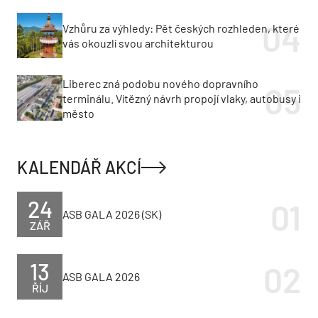
Vzhůru za výhledy: Pět českých rozhleden, které
vás okouzlí svou architekturou
Liberec zná podobu nového dopravního
terminálu. Vítězný návrh propojí vlaky, autobusy i
město
KALENDÁŘ AKCÍ
24
ASB GALA 2026 (SK)
ZÁŘ
13
ASB GALA 2026
ŘÍJ