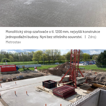
Monolitický strop ozařovače o tl. 1200 mm, nejvyšší konstrukce
jednopodlažní budovy. Nyní bez střešního souvrství.
|
Zdroj:
Metrostav