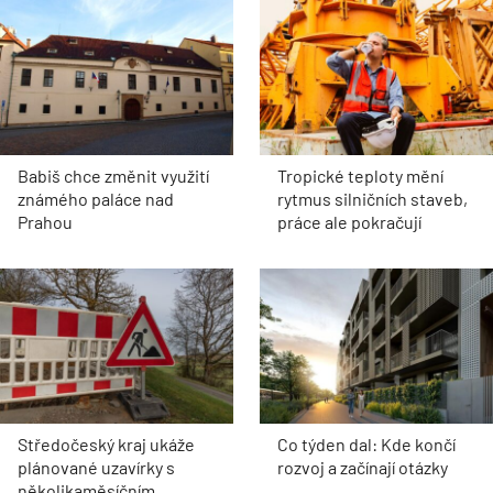
Babiš chce změnit využití
Tropické teploty mění
známého paláce nad
rytmus silničních staveb,
Prahou
práce ale pokračují
Středočeský kraj ukáže
Co týden dal: Kde končí
plánované uzavírky s
rozvoj a začínají otázky
několikaměsíčním