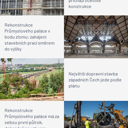
přichází ocelová
konstrukce
Rekonstrukce
Průmyslového paláce v
bodu zlomu: zahájení
stavebních prací směrem
do výšky
Největší dopravní stavba
západních Čech jede podle
plánu
Rekonstrukce
Průmyslového paláce má za
sebou první půlrok,