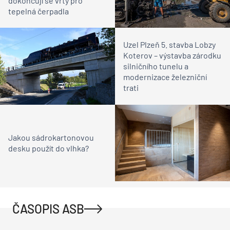
dokončují se vrty pro
tepelná čerpadla
Uzel Plzeň 5. stavba Lobzy
Koterov – výstavba zárodku
silničního tunelu a
modernizace železniční
trati
Jakou sádrokartonovou
desku použít do vlhka?
ČASOPIS ASB