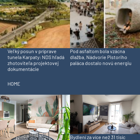
Veľký posun v príprave
Pod asfaltom bola vzácna
tunela Karpaty: NDS hľadá
dlažba. Nádvorie Pistoriho
zhotoviteľa projektovej
paláca dostalo novú energiu
dokumentácie
HOME
Bydlení za více než 31 tisíc