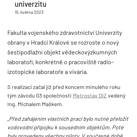
univerzitu
15. května 2023
Fakulta vojenského zdravotnictví Univerzity
obrany v Hradci Králové se rozroste o nový
šestipodlažní objekt vědeckovýzkumných
laboratoří, konkrétně o pracoviště radio-
izotopické laboratoře a vivária.
S realizací začal již před koncem minulého roku
tým závodu 03 společnosti
Metrostav DIZ
vedený
Ing. Michalem Maškem.
„
Před zahájením vlastních prací bylo nutné přeložit
vodovodní přípojku k sousedním objektům. Poté
byly provedeny všechny piloty. V současné době