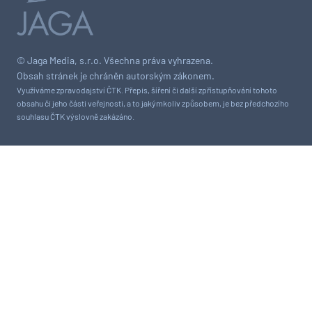
© Jaga Media, s.r.o. Všechna práva vyhrazena.
Obsah stránek je chráněn autorským zákonem.
Využíváme zpravodajství ČTK. Přepis, šíření či další zpřístupňování tohoto
obsahu či jeho části veřejnosti, a to jakýmkoliv způsobem, je bez předchozího
souhlasu ČTK výslovně zakázáno.