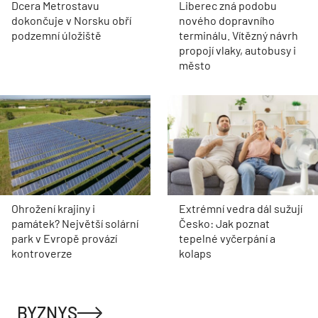
Dcera Metrostavu
Liberec zná podobu
dokončuje v Norsku obří
nového dopravního
podzemní úložiště
terminálu. Vítězný návrh
propojí vlaky, autobusy i
město
Ohrožení krajiny i
Extrémní vedra dál sužují
památek? Největší solární
Česko: Jak poznat
park v Evropě provází
tepelné vyčerpání a
kontroverze
kolaps
BYZNYS