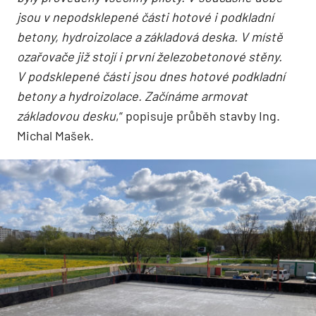
jsou v nepodsklepené části hotové i podkladní
betony, hydroizolace a základová deska. V místě
ozařovače již stojí i první železobetonové stěny.
V podsklepené části jsou dnes hotové podkladní
betony a hydroizolace. Začínáme armovat
základovou desku
,“ popisuje průběh stavby Ing.
Michal Mašek.