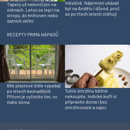
měsíčně. Nájemníci ukázali
Tapety už nekončí jen na
byt na Andělu i důvod, proč
stěnách. Letos se lepí i na
se po třech letech stěhují
stropy, do knihoven nebo
šatních skříní
RECEPTY PRIMA NÁPADŮ
Bílé plastové židle vypadají
Tuhle zmrzlinu běžně
po letech beznadějně.
nekoupíte. Indické kulfi si
Přitom je vyčistíte tím, co
připravíte doma i bez
máte doma
zmrzlinovače a vajec