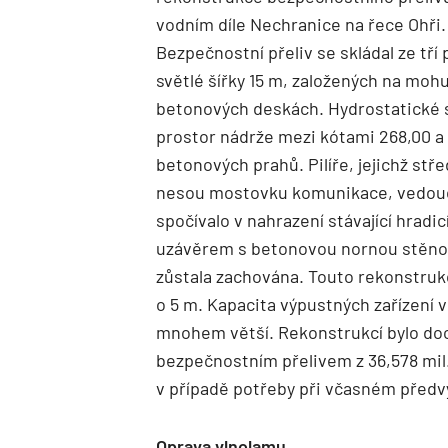
vodním díle Nechranice na řece Ohři.
Bezpečnostní přeliv se skládal ze tří p
světlé šířky 15 m, založených na moh
betonových deskách. Hydrostatické 
prostor nádrže mezi kótami 268,00 a 
betonových prahů. Pilíře, jejichž stř
nesou mostovku komunikace, vedoucí
spočívalo v nahrazení stávající hrad
uzávěrem s betonovou nornou stěnou, 
zůstala zachována. Touto rekonstrukc
o 5 m. Kapacita výpustných zařízení v
mnohem větší. Rekonstrukcí bylo doc
bezpečnostním přelivem z 36,578 mil
v případě potřeby při včasném předvy
Oprava vlnolamu