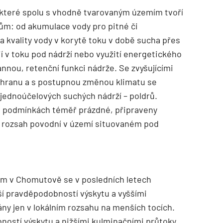
 které spolu s vhodně tvarovaným územím tvoří
lům: od akumulace vody pro pitné či
 a kvality vody v korytě toku v době sucha přes
í v toku pod nádrží nebo využití energetického
nnou, retenční funkci nádrže. Se zvyšujícími
hranu a s postupnou změnou klimatu se
 jednoúčelových suchých nádrží – poldrů.
h podmínkách téměř prázdné, připraveny
t rozsah povodní v území situovaném pod
em v Chomutově se v posledních letech
ší pravděpodobností výskytu a vyššími
ny jen v lokálním rozsahu na menších tocích.
ostí výskytu a nižšími kulminačními průtoky