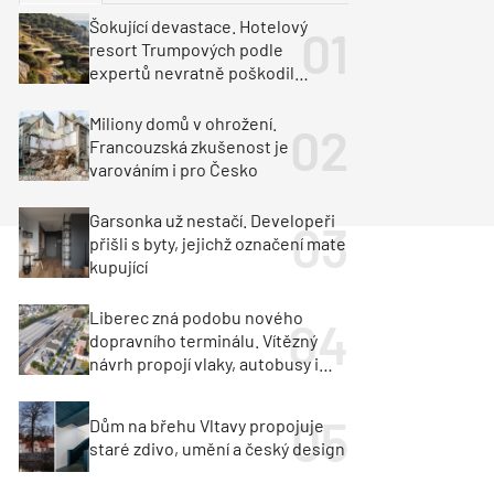
ka
Dopravní stavby
Šokující devastace. Hotelový
resort Trumpových podle
objekty
tavby
expertů nevratně poškodil
albánské pobřeží
unely
Geotechnika
Inženýrské sítě
Miliony domů v ohrožení.
Francouzská zkušenost je
varováním i pro Česko
Garsonka už nestačí. Developeři
přišli s byty, jejichž označení mate
kupující
Liberec zná podobu nového
dopravního terminálu. Vítězný
návrh propojí vlaky, autobusy i
město
Dům na břehu Vltavy propojuje
staré zdivo, umění a český design