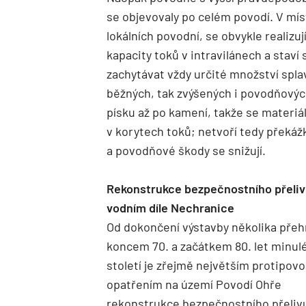
se objevovaly po celém povodí. V míst
lokálních povodní, se obvykle realizuj
kapacity toků v intravilánech a staví
zachytávat vždy určité množství spla
běžných, tak zvýšených i povodňových
písku až po kamení, takže se materi
v korytech toků; netvoří tedy překážk
a povodňové škody se snižují.
Rekonstrukce bezpečnostního přeliv
vodním díle Nechranice
Od dokončení výstavby několika přeh
koncem 70. a začátkem 80. let minul
století je zřejmě největším protipo
opatřením na území Povodí Ohře
rekonstrukce bezpečnostního přeliv