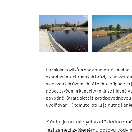
Lokálním rozlivům vody poměrně snadno za
vybudování ochranných hrází. Ty po vystou
vymezených územích. V těchto případech j
neboť zvýšením kapacity toků se hlavně ve
povodně. Strategičtější protipovodňovou o
uvolňování. K tomuto kroku je nutné konkr
Z čeho je nutné vycházet? Jednoznačn
fázi zamezí zvýšenému odtoku vody p