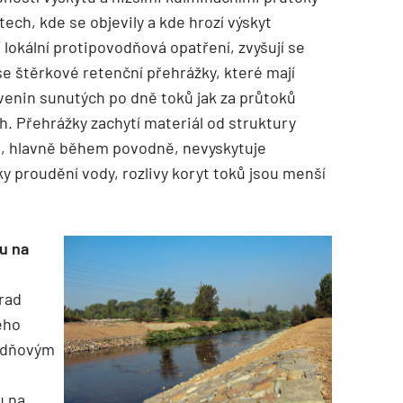
ech, kde se objevily a kde hrozí výskyt
í lokální protipovodňová opatření, zvyšují se
 se štěrkové retenční přehrážky, které mají
venin sunutých po dně toků jak za průtoků
. Přehrážky zachytí materiál od struktury
ál, hlavně během povodně, nevyskytuje
y proudění vody, rozlivy koryt toků jsou menší
u na
rad
ého
vodňovým
u na