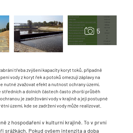
TZB HAUSTECHNIK 02/2026
brání třeba zvýšení kapacity koryt toků, případně
pení vody z koryt řek a potoků omezují záplavy na
e nutné zvažovat efekt a nutnost ochrany území,
 středních a dolních částech často zhorší průběh
chranou je zadržování vody v krajině a její postupné
étní území, kde se zadržení vody může realizovat.
ě z hospodaření v kulturní krajině. To v první
ři srážkách. Pokud ovšem intenzita a doba