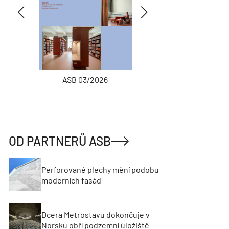
ASB 03/2026
INŽENÝRSKÉ
OD PARTNERŮ ASB
Perforované plechy mění podobu
moderních fasád
Dcera Metrostavu dokončuje v
Norsku obří podzemní úložiště