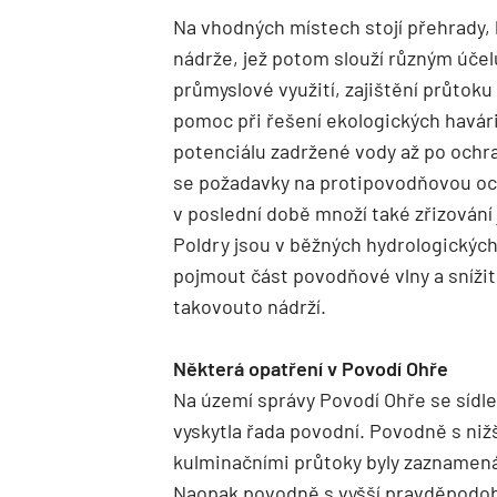
Na vhodných místech stojí přehrady,
nádrže, jež potom slouží různým úče
průmyslové využití, zajištění průtoku
pomoc při řešení ekologických havári
potenciálu zadržené vody až po ochra
se požadavky na protipovodňovou oc
v poslední době množí také zřizování
Poldry jsou v běžných hydrologickýc
pojmout část povodňové vlny a sníži
takovouto nádrží.
Některá opatření v Povodí Ohře
Na území správy Povodí Ohře se sídl
vyskytla řada povodní. Povodně s niž
kulminačními průtoky byly zaznamená
Naopak povodně s vyšší pravděpodobn