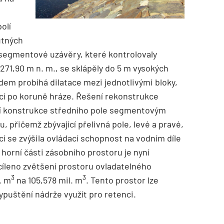
olí
utných
segmentové uzávěry, které kontrolovaly
271,90 m n. m., se sklápěly do 5 m vysokých
edem probíhá dilatace mezi jednotlivými bloky,
 po koruně hráze. Řešení rekonstrukce
icí konstrukce středního pole segmentovým
přičemž zbývající přelivná pole, levé a pravé,
í se zvýšila ovládací schopnost na vodním díle
 horní části zásobního prostoru je nyní
íleno zvětšení prostoru ovladatelného
3
3
. m
na 105,578 mil. m
. Tento prostor lze
puštění nádrže využít pro retenci.