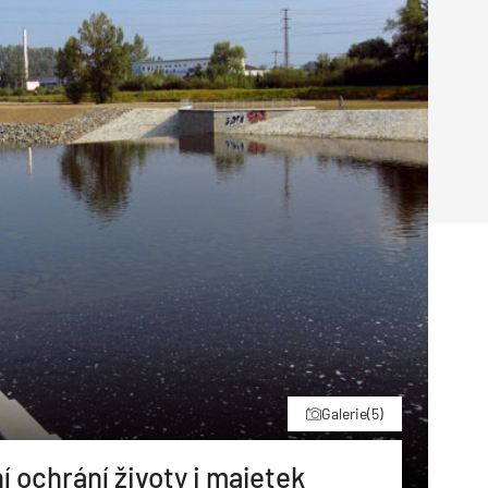
Poruchy střechy
Rekonstrukce střechy
Průmysl a logisti
Větrání a odvětrávání
Komíny
Historické stavby
Průmyslové 
Fasáda
Inženýrské s
Omítky
Doprava
Mosty
T
Galerie
(5)
 ochrání životy i majetek