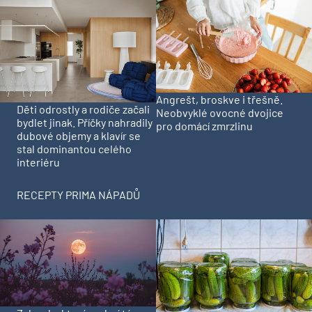
Angrešt, broskve i třešně.
Děti odrostly a rodiče začali
Neobvyklé ovocné dvojice
bydlet jinak. Příčky nahradily
pro domácí zmrzlinu
dubové objemy a klavír se
stal dominantou celého
interiéru
RECEPTY PRIMA NÁPADŮ