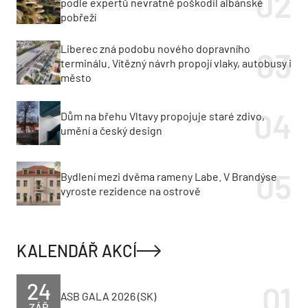
podle expertů nevratně poškodil albánské
pobřeží
Liberec zná podobu nového dopravního
terminálu. Vítězný návrh propojí vlaky, autobusy i
město
Dům na břehu Vltavy propojuje staré zdivo,
umění a český design
Bydlení mezi dvěma rameny Labe. V Brandýse
vyroste rezidence na ostrově
KALENDÁŘ AKCÍ
24
ASB GALA 2026 (SK)
ZÁŘ