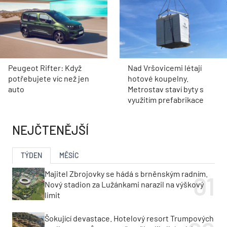
Peugeot Rifter: Když
Nad Vršovicemi létají
potřebujete víc než jen
hotové koupelny.
auto
Metrostav staví byty s
využitím prefabrikace
NEJČTENĚJŠÍ
TÝDEN
MĚSÍC
Majitel Zbrojovky se hádá s brněnským radním.
Nový stadion za Lužánkami narazil na výškový
limit
Šokující devastace. Hotelový resort Trumpových