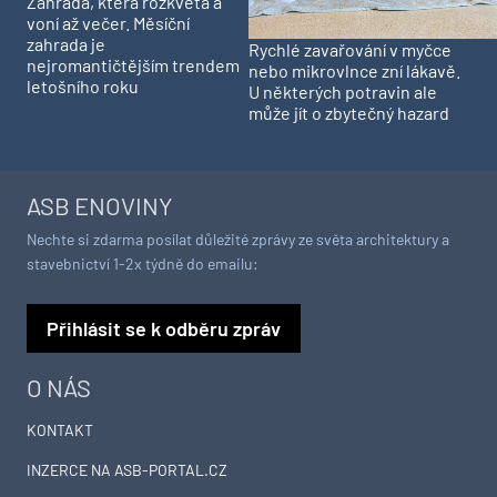
Zahrada, která rozkvétá a
voní až večer. Měsíční
zahrada je
Rychlé zavařování v myčce
nejromantičtějším trendem
nebo mikrovlnce zní lákavě.
letošního roku
U některých potravin ale
může jít o zbytečný hazard
ASB ENOVINY
Nechte si zdarma posílat důležité zprávy ze světa architektury a
stavebnictví 1-2x týdně do emailu:
Přihlásit se k odběru zpráv
O NÁS
KONTAKT
INZERCE NA ASB-PORTAL.CZ