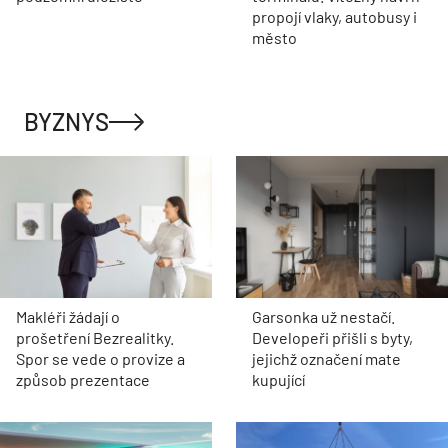
propojí vlaky, autobusy i
město
BYZNYS
Makléři žádají o
Garsonka už nestačí.
prošetření Bezrealitky.
Developeři přišli s byty,
Spor se vede o provize a
jejichž označení mate
způsob prezentace
kupující