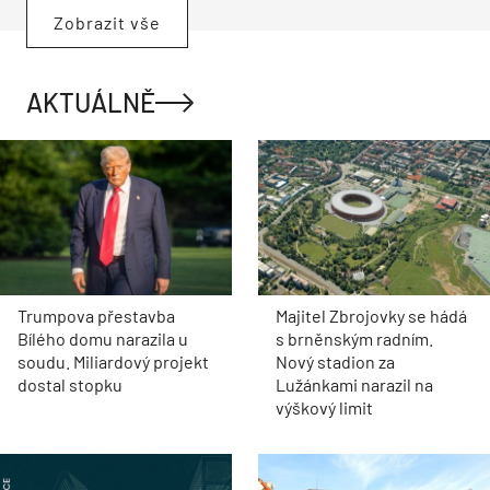
Zobrazit vše
AKTUÁLNĚ
Trumpova přestavba
Majitel Zbrojovky se hádá
Bílého domu narazila u
s brněnským radním.
soudu. Miliardový projekt
Nový stadion za
dostal stopku
Lužánkami narazil na
výškový limit