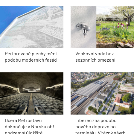
Perforované plechy mění
Venkovní voda bez
podobu moderních fasád
sezónních omezení
Dcera Metrostavu
Liberec zná podobu
dokončuje v Norsku obří
nového dopravního
podzemní úložiště
terminálu. Vítězný návrh