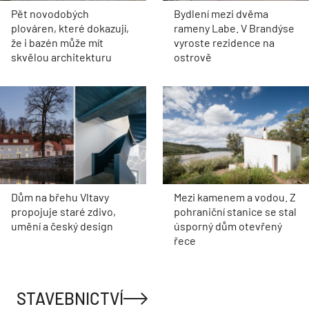
Pět novodobých
Bydlení mezi dvěma
plováren, které dokazují,
rameny Labe. V Brandýse
že i bazén může mít
vyroste rezidence na
skvělou architekturu
ostrově
Dům na břehu Vltavy
Mezi kamenem a vodou. Z
propojuje staré zdivo,
pohraniční stanice se stal
umění a český design
úsporný dům otevřený
řece
STAVEBNICTVÍ