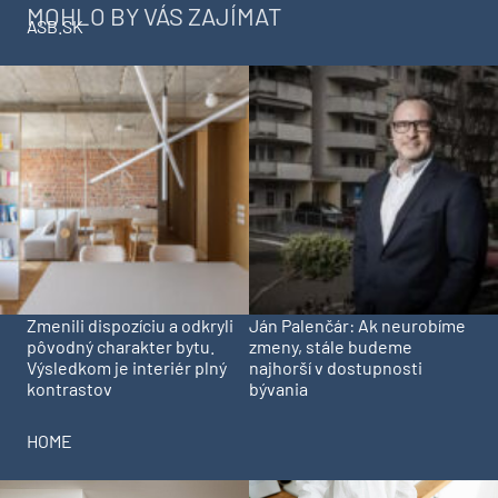
MOHLO BY VÁS ZAJÍMAT
ASB.SK
Zmenili dispozíciu a odkryli
Ján Palenčár: Ak neurobíme
pôvodný charakter bytu.
zmeny, stále budeme
Výsledkom je interiér plný
najhorší v dostupnosti
kontrastov
bývania
HOME