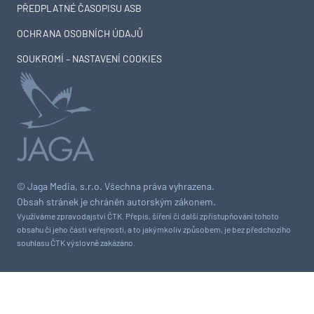
PŘEDPLATNÉ ČASOPISU ASB
OCHRANA OSOBNÍCH ÚDAJŮ
SOUKROMÍ – NASTAVENÍ COOKIES
© Jaga Media, s.r.o. Všechna práva vyhrazena.
Obsah stránek je chráněn autorským zákonem.
Využíváme zpravodajství ČTK. Přepis, šíření či další zpřístupňování tohoto
obsahu či jeho části veřejnosti, a to jakýmkoliv způsobem, je bez předchozího
souhlasu ČTK výslovně zakázáno.