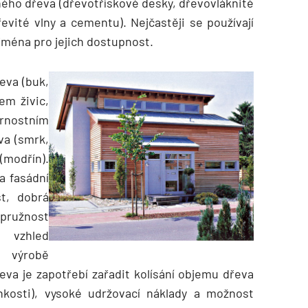
ného dřeva (dřevotřískové desky, dřevovláknité
evité vlny a cementu). Nejčastěji se používají
jména pro jejich dostupnost.
řeva (buk,
em živic,
rnostním
va (smrk,
(modřín).
a fasádní
st, dobrá
pružnost
ý vzhled
 výrobě
va je zapotřebí zařadit kolísání objemu dřeva
lhkosti), vysoké udržovací náklady a možnost