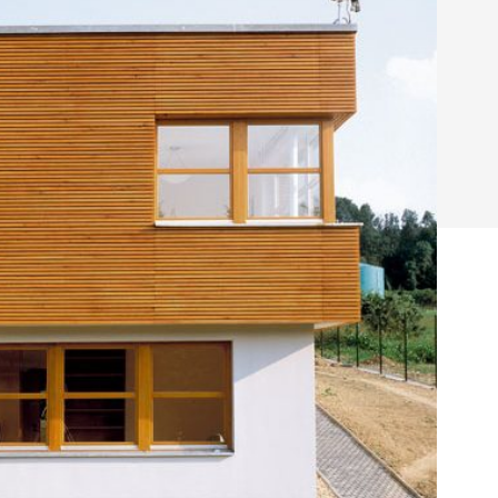
Poruchy střechy
Rekonstrukce střechy
Průmysl a logisti
Větrání a odvětrávání
Komíny
Historické stavby
Průmyslové 
Fasáda
Inženýrské s
Omítky
Doprava
Mosty
T