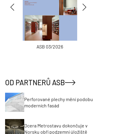
ASB 03/2026
INŽENÝRSKÉ
OD PARTNERŮ ASB
Perforované plechy mění podobu
moderních fasád
Dcera Metrostavu dokončuje v
Norsku obří podzemní úložiště