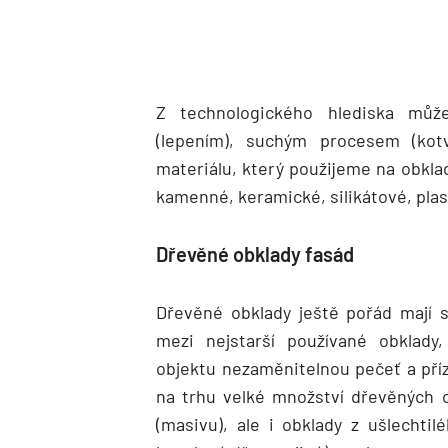
Z technologického hlediska můž
(lepením), suchým procesem (kot
materiálu, který použijeme na obkla
kamenné, keramické, silikátové, pla
Dřevěné obklady fasád
Dřevěné obklady ještě pořád mají 
mezi nejstarší používané obklady
objektu nezaměnitelnou pečeť a příz
na trhu velké množství dřevěných 
(masivu), ale i obklady z ušlechtil