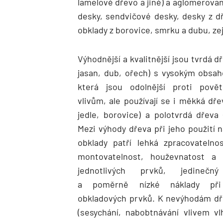
lamelové dřevo a jiné) a aglomerova
desky, sendvičové desky, desky z dř
obklady z borovice, smrku a dubu, ze
Výhodnější a kvalitnější jsou tvrdá d
jasan, dub, ořech) s vysokým obsah
která jsou odolnější proti povět
vlivům, ale používají se i měkká dře
jedle, borovice) a polotvrdá dřeva 
Mezi výhody dřeva při jeho použití n
obklady patří lehká zpracovatelno
montovatelnost, houževnatost a 
jednotlivých prvků, jedinečn
a poměrně nízké náklady při
obkladových prvků. K nevýhodám dře
(sesychání, nabobtnávání vlivem v