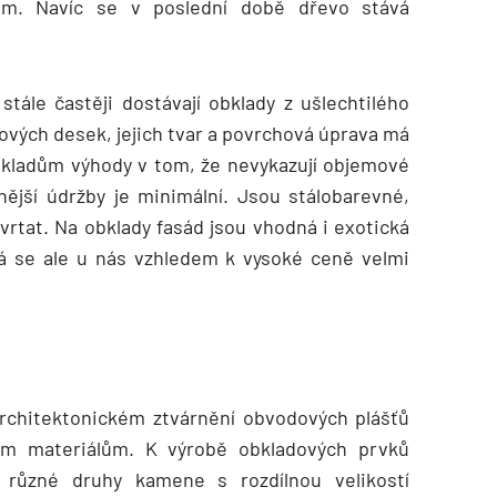
m. Navíc se v poslední době dřevo stává
tále častěji dostávají obklady z ušlechtilého
ových desek, jejich tvar a povrchová úprava má
kladům výhody v tom, že nevykazují objemové
nější údržby je minimální. Jsou stálobarevné,
i vrtat. Na obklady fasád jsou vhodná i exotická
rá se ale u nás vzhledem k vysoké ceně velmi
architektonickém ztvárnění obvodových plášťů
ním materiálům. K výrobě obkladových prvků
 různé druhy kamene s rozdílnou velikostí