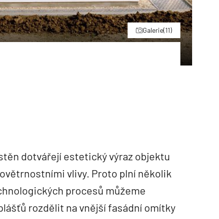
Galerie
(11)
ěn dotvářejí estetický výraz objektu
větrnostními vlivy. Proto plní několik
technologických procesů můžeme
ášťů rozdělit na vnější fasádní omítky