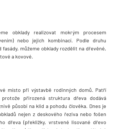
eme obklady realizovat mokrým procesem
vením) nebo jejich kombinací. Podle druhu
d fasády, můžeme obklady rozdělit na dřevěné,
stové a kovové.
své místo při výstavbě rodinných domů. Patří
, protože přirozená struktura dřeva dodává
nivě působí na klid a pohodu člověka. Dnes je
obkladů nejen z deskového řeziva nebo fošen
ého dřeva (překližky, vrstvené lisované dřevo