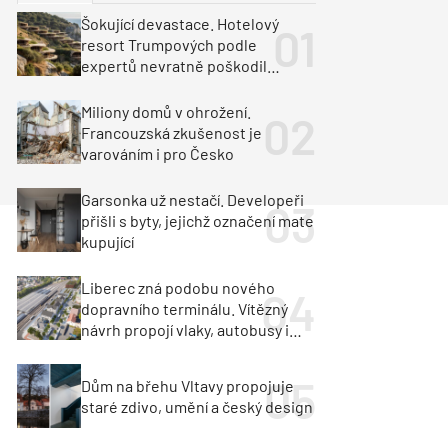
ka
Dopravní stavby
Šokující devastace. Hotelový
resort Trumpových podle
objekty
tavby
expertů nevratně poškodil
albánské pobřeží
unely
Geotechnika
Inženýrské sítě
Miliony domů v ohrožení.
Francouzská zkušenost je
varováním i pro Česko
Garsonka už nestačí. Developeři
přišli s byty, jejichž označení mate
kupující
Liberec zná podobu nového
dopravního terminálu. Vítězný
návrh propojí vlaky, autobusy i
město
Dům na břehu Vltavy propojuje
staré zdivo, umění a český design