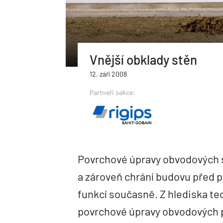
Vnější obklady stěn
12. září 2008
Partneři sekce:
Povrchové úpravy obvodových st
a zároveň chrání budovu před po
funkcí současně. Z hlediska 
povrchové úpravy obvodových pl