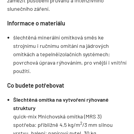
zamezit působení průvanu a intenzivního
slunečního záření.
Informace o materiálu
šlechtěná minerální omítková směs ke
strojnímu i ručnímu omítání na jádrových
omítkách a tepelněizolačních systémech;
povrchová úprava rýhováním, pro vnější i vnitřní
použití.
Co budete potřebovat
Šlechtěná omítka na vytvoření rýhované
struktury
quick-mix Mnichovská omítka (MRS 3)
2
spotřeba: přibližně 4,5 kg/m
/3 mm silnou
vrstvu, balení: papírový pytel, 30 kg