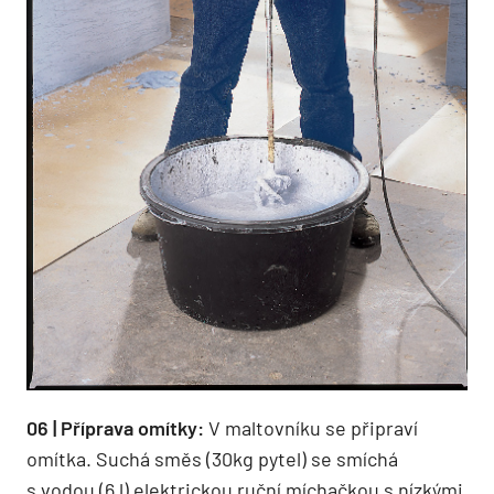
06 | Příprava omítky:
V maltovníku se připraví
omítka. Suchá směs (30kg pytel) se smíchá
s vodou (6 l) elektrickou ruční míchačkou s nízkými