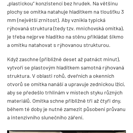
„plastickou“ konzistencí bez hrudek. Na většinu
plochy se omítka natahuje hladítkem na tloušťku 3
mm (největší zrnitost). Aby vznikla typická
rýhovaná struktura (tedy tzv. mnichovská omítka),
je třeba nejprve hladítko na stěnu přikládat šikmo
a omítku natahovat s rýhovanou strukturou.
Když zaschne (přibližně deset až patnáct minut),
vytvoří se plastovým hladítkem samotná rýhovaná
struktura. V oblasti rohů, dveřních a okenních
otvorů se omítka nanáší a upravuje zednickou lžící,
aby se předešlo trhlinám v místech styku různých
materiálů. Omítka schne přibližně tři až čtyři dny,
během té doby je nutné zamezit působení průvanu
a intenzivního slunečního záření.