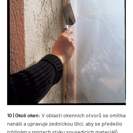
10 | Okolí oken:
V oblasti okenních otvorů se omítka
nanáší a upravuje zednickou lžící, aby se předešlo
trhlinám v místech styku sousedících materiálů,