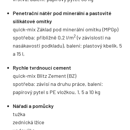
Penetrační nátěr pod minerální a pastovité
silikátové omítky
quick-mix Základ pod minerální omítku (MPGp)
2
spotřeba: přibližně 0,2 l/m
(v závislosti na
nasákavosti podkladu), balení: plastový kbelík, 5
a 15 l,
Rychle tvrdnoucí cement
quick-mix Blitz Zement (BZ)
spotřeba: závisí na druhu práce, balení:
papírový pytel s PE vložkou, 1, 5 a 10 kg
Nářadí a pomůcky
tužka
zednická lžíce