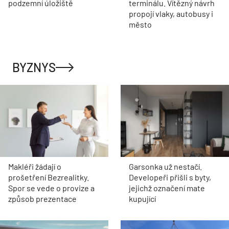
podzemní úložiště
terminálu. Vítězný návrh
propojí vlaky, autobusy i
město
BYZNYS
Makléři žádají o
Garsonka už nestačí.
prošetření Bezrealitky.
Developeři přišli s byty,
Spor se vede o provize a
jejichž označení mate
způsob prezentace
kupující