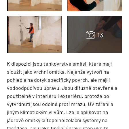
K dispozici jsou tenkovrstvé směsi, které mají
sloužit jako vrchní omítka. Nejenže vytvoří na
pohled a na dotyk specifický povrch, ale mají i
vodoodpudivou úpravu. Jsou difuzně otevřené a
použitelné v interiéru i exteriéru, protože po
vytvrdnutí jsou odolné proti mrazu, UV záření a
jiným klimatickým vlivům. Lze je aplikovat na
jádrové omítky či tepelněizolační systémy na
fasádách, ale i jako finální úpravu stěn uvnitř