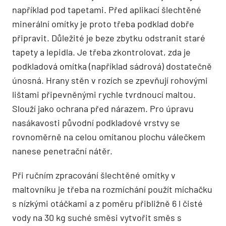
například pod tapetami. Před aplikací šlechtěné
minerální omítky je proto třeba podklad dobře
připravit. Důležité je beze zbytku odstranit staré
tapety a lepidla. Je třeba zkontrolovat, zda je
podkladová omítka (například sádrová) dostatečně
únosná. Hrany stěn v rozích se zpevňují rohovými
lištami připevněnými rychle tvrdnoucí maltou.
Slouží jako ochrana před nárazem. Pro úpravu
nasákavosti původní podkladové vrstvy se
rovnoměrně na celou omítanou plochu válečkem
nanese penetrační nátěr.
Při ručním zpracování šlechtěné omítky v
maltovníku je třeba na rozmíchání použít míchačku
s nízkými otáčkami a z poměru přibližně 6 l čisté
vody na 30 kg suché směsi vytvořit směs s