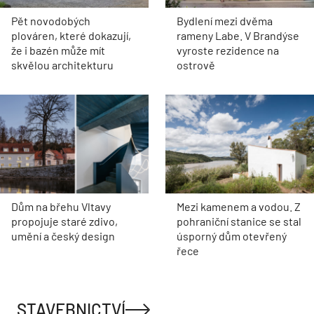
Pět novodobých
Bydlení mezi dvěma
plováren, které dokazují,
rameny Labe. V Brandýse
že i bazén může mít
vyroste rezidence na
skvělou architekturu
ostrově
Dům na břehu Vltavy
Mezi kamenem a vodou. Z
propojuje staré zdivo,
pohraniční stanice se stal
umění a český design
úsporný dům otevřený
řece
STAVEBNICTVÍ