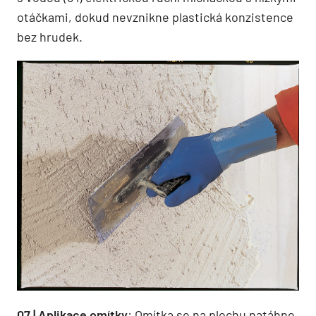
otáčkami, dokud nevznikne plastická konzistence
bez hrudek.
07 | Aplikace omítky
: Omítka se na plochu natáhne