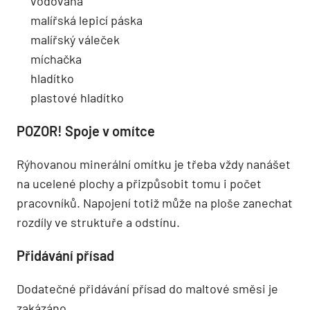
vodováha
malířská lepicí páska
malířský váleček
míchačka
hladítko
plastové hladítko
POZOR! Spoje v omítce
Rýhovanou minerální omítku je třeba vždy nanášet
na ucelené plochy a přizpůsobit tomu i počet
pracovníků. Napojení totiž může na ploše zanechat
rozdíly ve struktuře a odstínu.
Přidávání přísad
Dodatečné přidávání přísad do maltové směsi je
zakázáno.