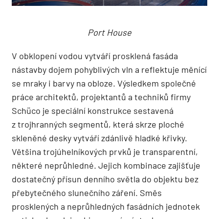
Port House
V obklopení vodou vytváří prosklená fasáda
nástavby dojem pohyblivých vln a reflektuje měnící
se mraky i barvy na obloze. Výsledkem společné
práce architektů, projektantů a techniků firmy
Schüco je speciální konstrukce sestavená
z trojhranných segmentů, která skrze ploché
skleněné desky vytváří zdánlivě hladké křivky.
Většina trojúhelníkových prvků je transparentní,
některé neprůhledné. Jejich kombinace zajišťuje
dostatečný přísun denního světla do objektu bez
přebytečného slunečního záření. Směs
prosklených a neprůhledných fasádních jednotek