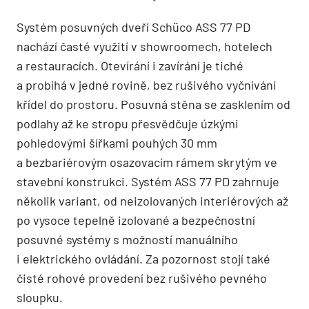
Systém posuvných dveří Schüco ASS 77 PD
nachází časté využití v show­roomech, hotelech
a restauracích. Otevírání i zavírání je tiché
a probíhá v jedné rovině, bez rušivého vyčnívání
křídel do prostoru. Posuvná stěna se zasklením od
podlahy až ke stropu přesvědčuje úzkými
pohledovými šířkami pouhých 30 mm
a bezbariérovým osazovacím rámem skrytým ve
stavební konstrukci. Systém ASS 77 PD zahrnuje
několik variant, od neizolovaných interiérových až
po vysoce tepelně izolované a bezpečnostní
posuvné systémy s možností manuálního
i elektrického ovládání. Za pozornost stojí také
čisté rohové provedení bez rušivého pevného
sloupku.