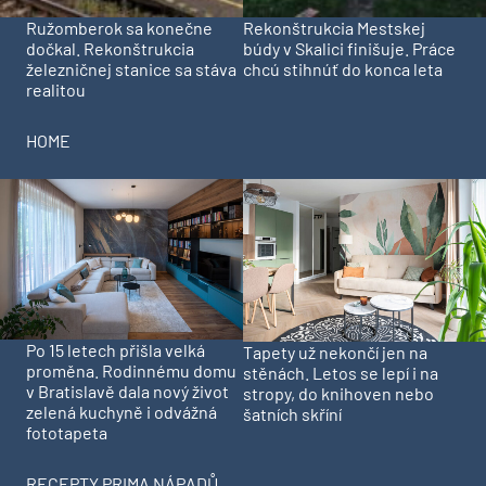
Ružomberok sa konečne
Rekonštrukcia Mestskej
dočkal. Rekonštrukcia
búdy v Skalici finišuje. Práce
železničnej stanice sa stáva
chcú stihnúť do konca leta
realitou
HOME
Po 15 letech přišla velká
Tapety už nekončí jen na
proměna. Rodinnému domu
stěnách. Letos se lepí i na
v Bratislavě dala nový život
stropy, do knihoven nebo
zelená kuchyně i odvážná
šatních skříní
fototapeta
RECEPTY PRIMA NÁPADŮ