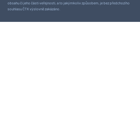
obsahu či jeho části veřejnosti, a to jakýmkoliv způsobem, je bez předchozího
souhlasu ČTK výslovně zakázáno.