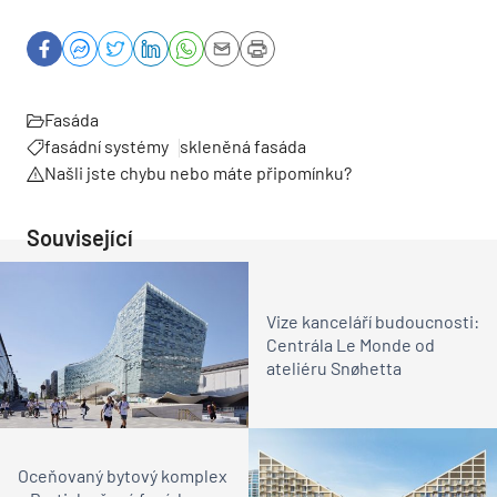
Fasáda
fasádní systémy
skleněná fasáda
Našli jste chybu nebo máte připomínku?
Související
Vize kanceláří budoucnosti:
Centrála Le Monde od
ateliéru Snøhetta
Oceňovaný bytový komplex