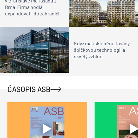
v Bratislavě má fasádu z
Brna. Firma hodlá
expandovat i do zahraničí
Když mají skleněné fasády
špičkovou technologii a
skvělý vzhled
ČASOPIS ASB