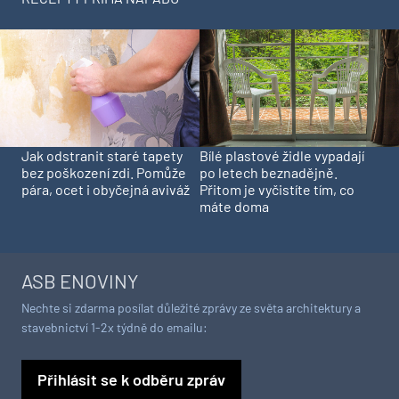
Jak odstranit staré tapety
Bílé plastové židle vypadají
bez poškození zdi. Pomůže
po letech beznadějně.
pára, ocet i obyčejná aviváž
Přitom je vyčistíte tím, co
máte doma
ASB ENOVINY
Nechte si zdarma posílat důležité zprávy ze světa architektury a
stavebnictví 1-2x týdně do emailu:
Přihlásit se k odběru zpráv