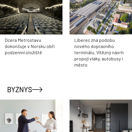
Dcera Metrostavu
Liberec zná podobu
dokončuje v Norsku obří
nového dopravního
podzemní úložiště
terminálu. Vítězný návrh
propojí vlaky, autobusy i
město
BYZNYS