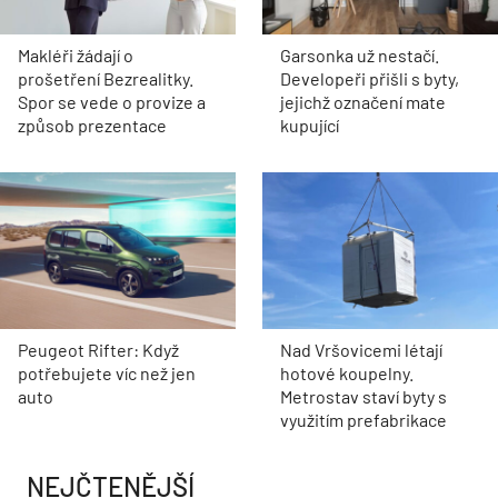
Makléři žádají o
Garsonka už nestačí.
prošetření Bezrealitky.
Developeři přišli s byty,
Spor se vede o provize a
jejichž označení mate
způsob prezentace
kupující
Peugeot Rifter: Když
Nad Vršovicemi létají
potřebujete víc než jen
hotové koupelny.
auto
Metrostav staví byty s
využitím prefabrikace
NEJČTENĚJŠÍ