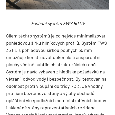
Fasádní systém FWS 60 CV
Cílem těchto systémů je co nejvíce minimalizovat
pohledovou šířku hliníkových profilů. Systém FWS
35 PD s pohledovou šířkou pouhých 35 mm
umožňuje konstruovat dokonale transparentní
plochy včetně subtilních strukturálních rohů.
Systém je navíc vybaven z hlediska požadavků na
větrání, odvod vody i bezpečnost. Byl testován na
odolnost proti vloupání do třídy RC 3. Je vhodný
pro fixní bezrámové stěny a výlohy obchodů,
opláštění vícepodlažních administrativních budov
i skleněné stěny reprezentativních rezidencí.
Vysoce tepelně izolovaný systém, který vyhovuje