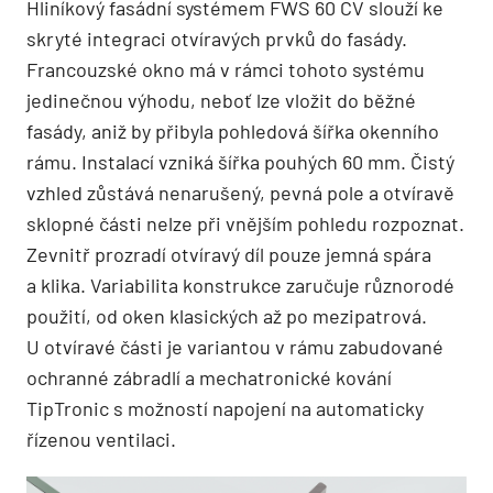
Hliníkový fasádní systémem FWS 60 CV slouží ke
skryté integraci otvíravých prvků do fasády.
Francouzské okno má v rámci tohoto systému
jedinečnou výhodu, neboť lze vložit do běžné
fasády, aniž by přibyla pohledová šířka okenního
rámu. Instalací vzniká šířka pouhých 60 mm. Čistý
vzhled zůstává nenarušený, pevná pole a otvíravě
sklopné části nelze při vnějším pohledu rozpoznat.
Zevnitř prozradí otvíravý díl pouze jemná spára
a klika. Variabilita konstrukce zaručuje různorodé
použití, od oken klasických až po mezipatrová.
U otvíravé části je variantou v rámu zabudované
ochranné zábradlí a mechatronické kování
TipTronic s možností napojení na automaticky
řízenou ventilaci.