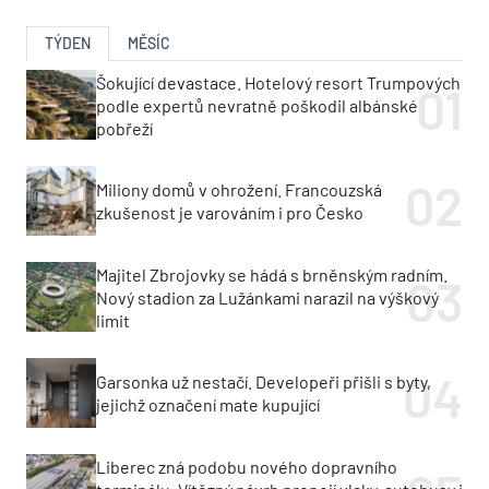
TÝDEN
MĚSÍC
Šokující devastace. Hotelový resort Trumpových
podle expertů nevratně poškodil albánské
pobřeží
Miliony domů v ohrožení. Francouzská
zkušenost je varováním i pro Česko
Majitel Zbrojovky se hádá s brněnským radním.
Nový stadion za Lužánkami narazil na výškový
limit
Garsonka už nestačí. Developeři přišli s byty,
jejichž označení mate kupující
Liberec zná podobu nového dopravního