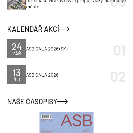
terminálu. Vítězný návrh propojí vlaky, autobusy i
město
KALENDÁŘ AKCÍ
24
ASB GALA 2026 (SK)
ZÁŘ
13
ASB GALA 2026
ŘÍJ
NAŠE ČASOPISY