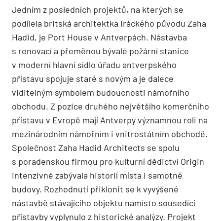
Jedním z posledních projektů, na kterých se
podílela britská architektka iráckého původu Zaha
Hadid, je Port House v Antverpách. Nástavba
s renovací a přeměnou bývalé požární stanice
v moderní hlavní sídlo úřadu antverpského
přístavu spojuje staré s novým a je dalece
viditelným symbolem budoucnosti námořního
obchodu. Z pozice druhého největšího komerčního
přístavu v Evropě mají Antverpy významnou roli na
mezinárodním námořním i vnitrostátním obchodě.
Společnost Zaha Hadid Architects se spolu
s poradenskou firmou pro kulturní dědictví Origin
intenzivně zabývala historií místa i samotné
budovy. Rozhodnutí přiklonit se k vyvýšené
nástavbě stávajícího objektu namísto sousedící
přístavby vyplynulo z historické analýzy. Projekt