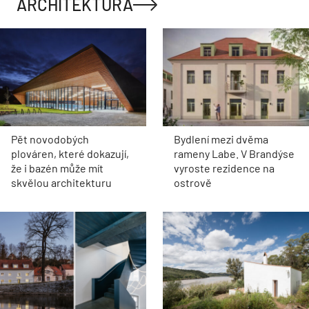
ARCHITEKTURA
Pět novodobých
Bydlení mezi dvěma
plováren, které dokazují,
rameny Labe. V Brandýse
že i bazén může mít
vyroste rezidence na
skvělou architekturu
ostrově