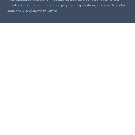
obsahu či jeho části veřejnosti, a to jakýmkoliv způsobem, je bez předchozího
souhlasu ČTK výslovně zakázáno.