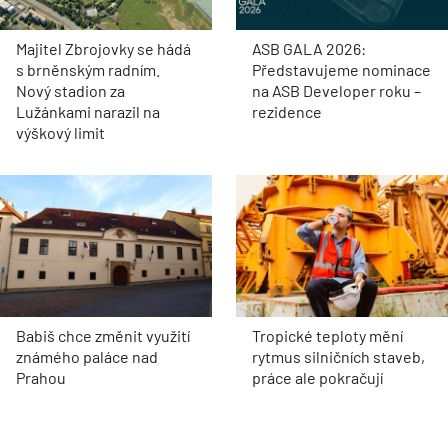
Majitel Zbrojovky se hádá
ASB GALA 2026:
s brněnským radním.
Představujeme nominace
Nový stadion za
na ASB Developer roku –
Lužánkami narazil na
rezidence
výškový limit
Babiš chce změnit využití
Tropické teploty mění
známého paláce nad
rytmus silničních staveb,
Prahou
práce ale pokračují