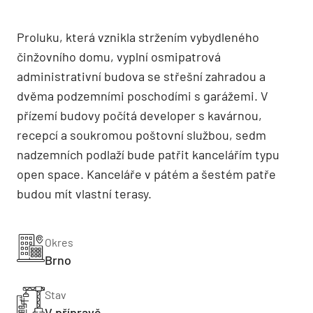
Proluku, která vznikla stržením vybydleného
činžovního domu, vyplní osmipatrová
administrativní budova se střešní zahradou a
dvěma podzemními poschodími s garážemi. V
přízemí budovy počítá developer s kavárnou,
recepcí a soukromou poštovní službou, sedm
nadzemních podlaží bude patřit kancelářím typu
open space. Kanceláře v pátém a šestém patře
budou mít vlastní terasy.
Okres
Brno
Stav
V přípravě