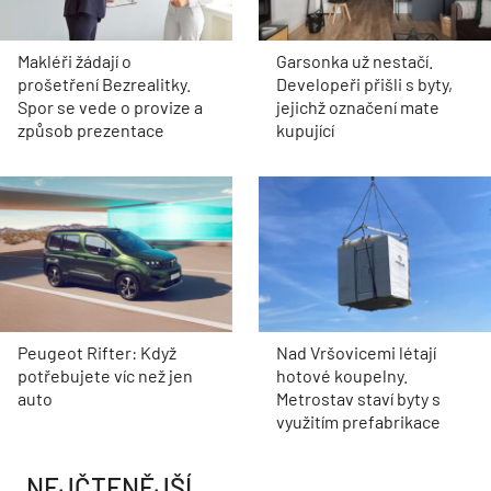
Makléři žádají o
Garsonka už nestačí.
prošetření Bezrealitky.
Developeři přišli s byty,
Spor se vede o provize a
jejichž označení mate
způsob prezentace
kupující
Peugeot Rifter: Když
Nad Vršovicemi létají
potřebujete víc než jen
hotové koupelny.
auto
Metrostav staví byty s
využitím prefabrikace
NEJČTENĚJŠÍ