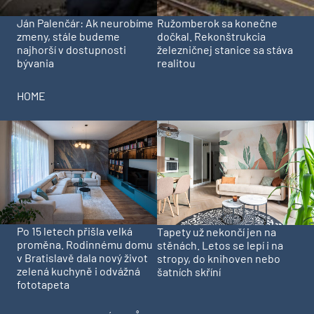
Ján Palenčár: Ak neurobíme
Ružomberok sa konečne
zmeny, stále budeme
dočkal. Rekonštrukcia
najhorší v dostupnosti
železničnej stanice sa stáva
bývania
realitou
HOME
Po 15 letech přišla velká
Tapety už nekončí jen na
proměna. Rodinnému domu
stěnách. Letos se lepí i na
v Bratislavě dala nový život
stropy, do knihoven nebo
zelená kuchyně i odvážná
šatních skříní
fototapeta