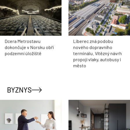
Dcera Metrostavu
Liberec zná podobu
dokončuje v Norsku obří
nového dopravního
podzemní úložiště
terminálu. Vítězný návrh
propojí vlaky, autobusy i
město
BYZNYS