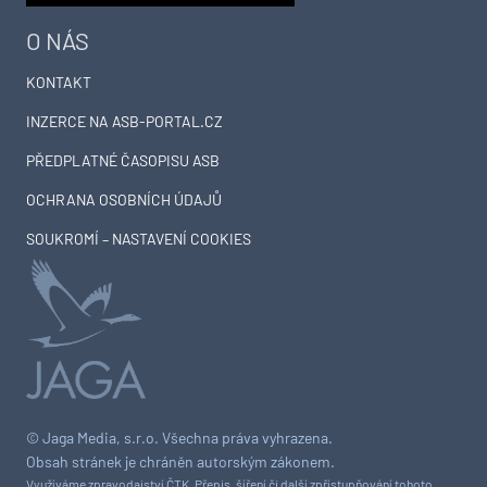
O NÁS
KONTAKT
INZERCE NA ASB-PORTAL.CZ
PŘEDPLATNÉ ČASOPISU ASB
OCHRANA OSOBNÍCH ÚDAJŮ
SOUKROMÍ – NASTAVENÍ COOKIES
© Jaga Media, s.r.o. Všechna práva vyhrazena.
Obsah stránek je chráněn autorským zákonem.
Využíváme zpravodajství ČTK. Přepis, šíření či další zpřístupňování tohoto