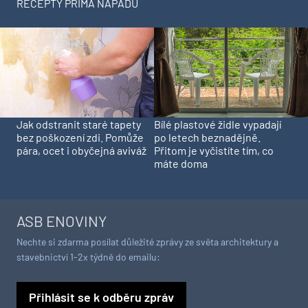
RECEPTY PRIMA NÁPADŮ
Jak odstranit staré tapety
Bílé plastové židle vypadají
bez poškození zdi. Pomůže
po letech beznadějně.
pára, ocet i obyčejná aviváž
Přitom je vyčistíte tím, co
máte doma
ASB ENOVINY
Nechte si zdarma posílat důležité zprávy ze světa architektury a
stavebnictví 1-2x týdně do emailu:
Přihlásit se k odběru zpráv