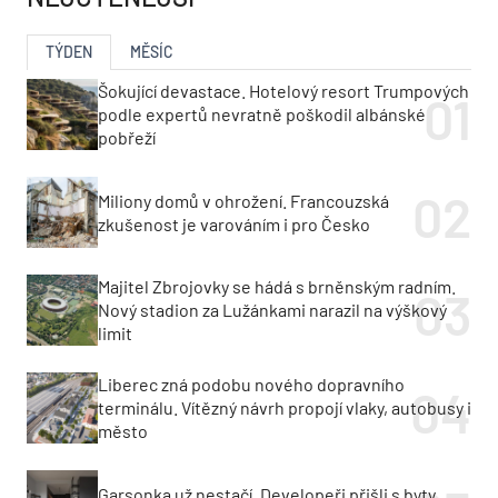
TÝDEN
MĚSÍC
Šokující devastace. Hotelový resort Trumpových
podle expertů nevratně poškodil albánské
pobřeží
Miliony domů v ohrožení. Francouzská
zkušenost je varováním i pro Česko
Majitel Zbrojovky se hádá s brněnským radním.
Nový stadion za Lužánkami narazil na výškový
limit
Liberec zná podobu nového dopravního
terminálu. Vítězný návrh propojí vlaky, autobusy i
město
Garsonka už nestačí. Developeři přišli s byty,