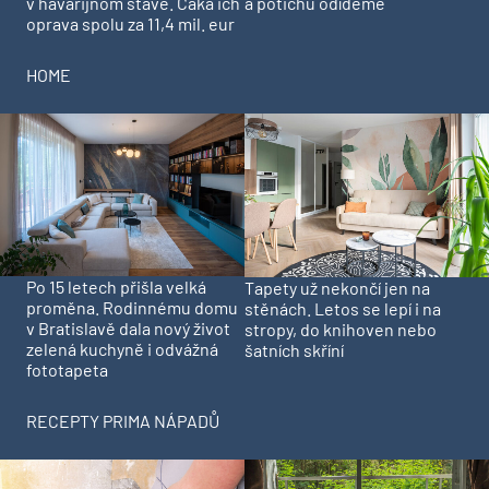
v havarijnom stave. Čaká ich
a potichu odídeme
oprava spolu za 11,4 mil. eur
HOME
Po 15 letech přišla velká
Tapety už nekončí jen na
proměna. Rodinnému domu
stěnách. Letos se lepí i na
v Bratislavě dala nový život
stropy, do knihoven nebo
zelená kuchyně i odvážná
šatních skříní
fototapeta
RECEPTY PRIMA NÁPADŮ