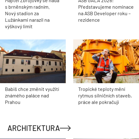
Majitel Zbrojovky se hádá
ASB GALA 2026:
s brněnským radním.
Představujeme nominace
Nový stadion za
na ASB Developer roku –
Lužánkami narazil na
rezidence
výškový limit
Babiš chce změnit využití
Tropické teploty mění
známého paláce nad
rytmus silničních staveb,
Prahou
práce ale pokračují
ARCHITEKTURA