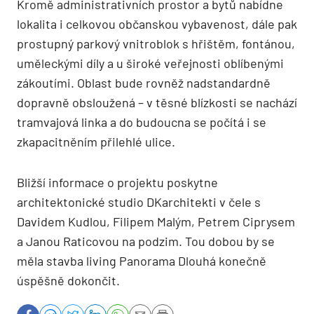
Kromě administrativních prostor a bytů nabídne
lokalita i celkovou občanskou vybavenost, dále pak
prostupný parkový vnitroblok s hřištěm, fontánou,
uměleckými díly a u široké veřejnosti oblíbenými
zákoutími. Oblast bude rovněž nadstandardně
dopravně obsloužená – v těsné blízkosti se nachází
tramvajová linka a do budoucna se počítá i se
zkapacitněním přilehlé ulice.
Bližší informace o projektu poskytne
architektonické studio DKarchitekti v čele s
Davidem Kudlou, Filipem Malým, Petrem Ciprysem
a Janou Raticovou na podzim. Tou dobou by se
měla stavba living Panorama Dlouhá konečně
úspěšně dokončit.