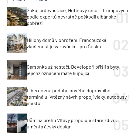
Šokující devastace. Hotelový resort Trumpových
podle expertů nevratně poškodil albánské
pobřeží
Miliony domů v ohrožení. Francouzská
zkušenost je varováním i pro Česko
Garsonka už nestačí. Developeři přišli s byty,
jejichž označení mate kupující
Liberec zná podobu nového dopravního
terminálu. Vítězný návrh propojí vlaky, autobusy i
město
Dům na břehu Vltavy propojuje staré zdivo,
umění a český design