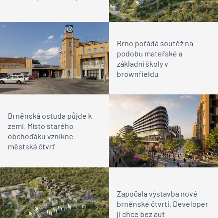
Brno pořádá soutěž na
podobu mateřské a
základní školy v
brownfieldu
Brněnská ostuda půjde k
zemi. Místo starého
obchoďáku vznikne
městská čtvrť
Započala výstavba nové
brněnské čtvrti. Developer
ji chce bez aut