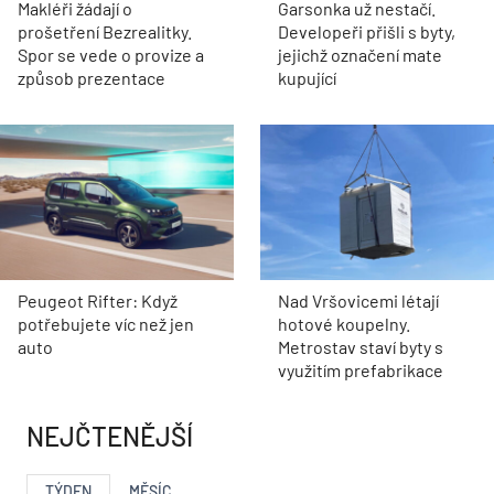
Makléři žádají o
Garsonka už nestačí.
prošetření Bezrealitky.
Developeři přišli s byty,
Spor se vede o provize a
jejichž označení mate
způsob prezentace
kupující
Peugeot Rifter: Když
Nad Vršovicemi létají
potřebujete víc než jen
hotové koupelny.
auto
Metrostav staví byty s
využitím prefabrikace
NEJČTENĚJŠÍ
TÝDEN
MĚSÍC