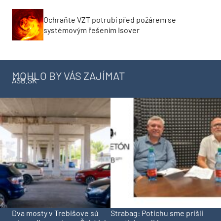
Ochraňte VZT potrubí před požárem se
systémovým řešením Isover
MOHLO BY VÁS ZAJÍMAT
ASB.SK
Dva mosty v Trebišove sú
Strabag: Potichu sme prišli