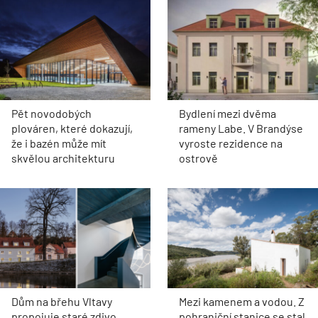
Pět novodobých
Bydlení mezi dvěma
plováren, které dokazují,
rameny Labe. V Brandýse
že i bazén může mít
vyroste rezidence na
skvělou architekturu
ostrově
Dům na břehu Vltavy
Mezi kamenem a vodou. Z
propojuje staré zdivo,
pohraniční stanice se stal