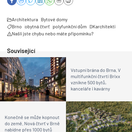
Architektura
Bytové domy
Brno
obytná čtvrť
polyfunkční dům
DKarchitekti
Našli jste chybu nebo máte připomínku?
Související
Vstupní brána do Brna. V
multifunkční čtvrti Brixx
vznikne 500 bytů,
kanceláře i kavárny
Konečně se může kopnout
do země. Nová čtvrť v Brně
nabídne přes 1000 bytů