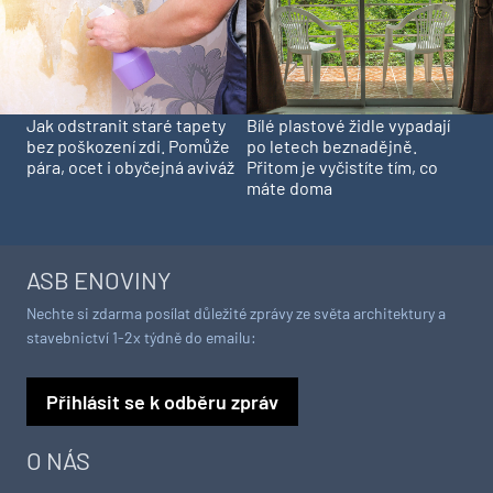
Jak odstranit staré tapety
Bílé plastové židle vypadají
bez poškození zdi. Pomůže
po letech beznadějně.
pára, ocet i obyčejná aviváž
Přitom je vyčistíte tím, co
máte doma
ASB ENOVINY
Nechte si zdarma posílat důležité zprávy ze světa architektury a
stavebnictví 1-2x týdně do emailu:
Přihlásit se k odběru zpráv
O NÁS