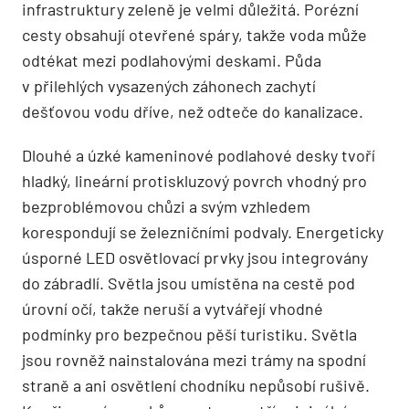
infrastruktury zeleně je velmi důležitá. Porézní
cesty obsahují otevřené spáry, takže voda může
odtékat mezi podlahovými deskami. Půda
v přilehlých vysazených záhonech zachytí
dešťovou vodu dříve, než odteče do kanalizace.
Dlouhé a úzké kameninové podlahové desky tvoří
hladký, lineární protiskluzový povrch vhodný pro
bezproblémovou chůzi a svým vzhledem
korespondují se železničními podvaly. Energeticky
úsporné LED osvětlovací prvky jsou integrovány
do zábradlí. Světla jsou umístěna na cestě pod
úrovní očí, takže neruší a vytvářejí vhodné
podmínky pro bezpečnou pěší turistiku. Světla
jsou rovněž nainstalována mezi trámy na spodní
straně a ani osvětlení chodníku nepůsobí rušivě.