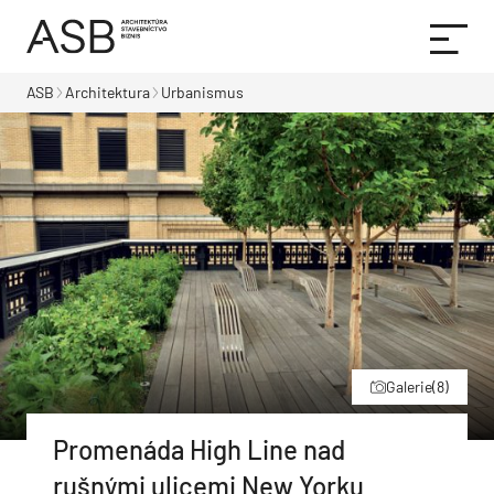
ASB
Architektura
Urbanismus
Galerie
(8)
Promenáda High Line nad
rušnými ulicemi New Yorku