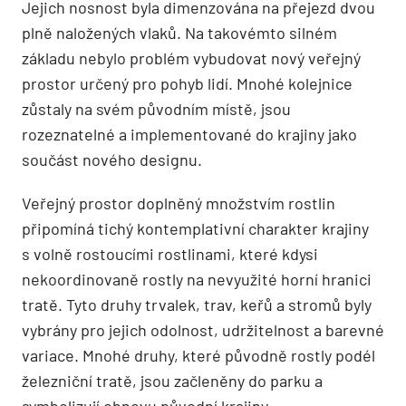
Jejich nosnost byla dimenzována na přejezd dvou
plně naložených vlaků. Na takovémto silném
základu nebylo problém vybudovat nový veřejný
prostor určený pro pohyb lidí. Mnohé kolejnice
zůstaly na svém původním místě, jsou
rozeznatelné a implementované do krajiny jako
součást nového designu.
Veřejný prostor doplněný množstvím rostlin
připomíná tichý kontemplativní charakter krajiny
s volně rostoucími rostlinami, které kdysi
nekoordinovaně rostly na nevyužité horní hranici
tratě. Tyto druhy trvalek, trav, keřů a stromů byly
vybrány pro jejich odolnost, udržitelnost a barevné
variace. Mnohé druhy, které původně rostly podél
železniční tratě, jsou začleněny do parku a
symbolizují obnovu původní krajiny.