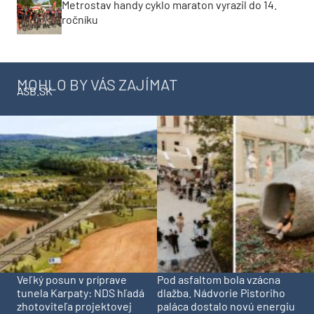
Metrostav handy cyklo maraton vyrazil do 14.
ročníku
MOHLO BY VÁS ZAJÍMAT
ASB.SK
Veľký posun v príprave
Pod asfaltom bola vzácna
tunela Karpaty: NDS hľadá
dlažba. Nádvorie Pistoriho
zhotoviteľa projektovej
paláca dostalo novú energiu