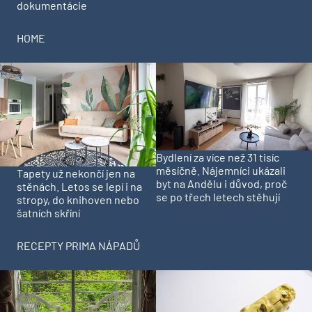
dokumentácie
HOME
Bydlení za více než 31 tisíc
měsíčně. Nájemníci ukázali
Tapety už nekončí jen na
byt na Andělu i důvod, proč
stěnách. Letos se lepí i na
se po třech letech stěhují
stropy, do knihoven nebo
šatních skříní
RECEPTY PRIMA NÁPADŮ