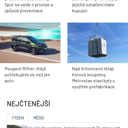
Spor se vede o provize a
jejichž označení mate
způsob prezentace
kupující
Peugeot Rifter: Když
Nad Vršovicemi létají
potřebujete víc než jen
hotové koupelny.
auto
Metrostav staví byty s
využitím prefabrikace
NEJČTENĚJŠÍ
TÝDEN
MĚSÍC
Šokující devastace. Hotelový resort Trumpových