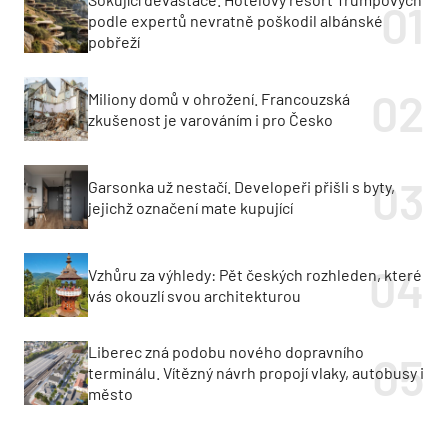
podle expertů nevratně poškodil albánské
pobřeží
Miliony domů v ohrožení. Francouzská
zkušenost je varováním i pro Česko
Garsonka už nestačí. Developeři přišli s byty,
jejichž označení mate kupující
Vzhůru za výhledy: Pět českých rozhleden, které
vás okouzlí svou architekturou
Liberec zná podobu nového dopravního
terminálu. Vítězný návrh propojí vlaky, autobusy i
město