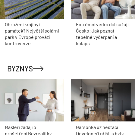
Ohrožení krajiny i
Extrémní vedra dál sužují
památek? Největší solární
Česko: Jak poznat
park v Evropě provází
tepelné vyčerpání a
kontroverze
kolaps
BYZNYS
Makléři žádají o
Garsonka už nestačí.
prošetření Bezrealitky.
Developeři přišli s byty,