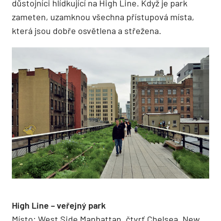
důstojníci hlídkující na High Line. Když je park
zameten, uzamknou všechna přístupová místa,
která jsou dobře osvětlena a střežena.
High Line – veřejný park
Místo: West Side Manhattan, čtvrť Chelsea, New