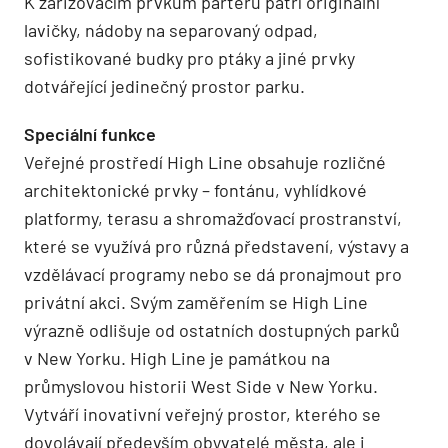
K zařizovacím prvkům parteru patří originální
lavičky, nádoby na separovaný odpad,
sofistikované budky pro ptáky a jiné prvky
dotvářející jedinečný prostor parku.
Speciální funkce
Veřejné prostředí High Line obsahuje rozličné
architektonické prvky – fontánu, vyhlídkové
platformy, terasu a shromažďovací prostranství,
které se využívá pro různá představení, výstavy a
vzdělávací programy nebo se dá pronajmout pro
privátní akci. Svým zaměřením se High Line
výrazně odlišuje od ostatních dostupných parků
v New Yorku. High Line je památkou na
průmyslovou historii West Side v New Yorku.
Vytváří inovativní veřejný prostor, kterého se
dovolávají především obyvatelé města, ale i