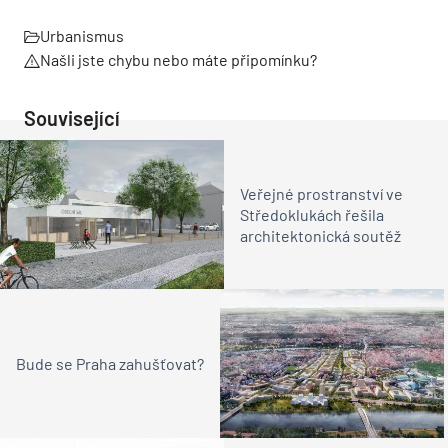
Urbanismus
Našli jste chybu nebo máte připomínku?
Související
Veřejné prostranství ve
Středoklukách řešila
architektonická soutěž
Bude se Praha zahušťovat?