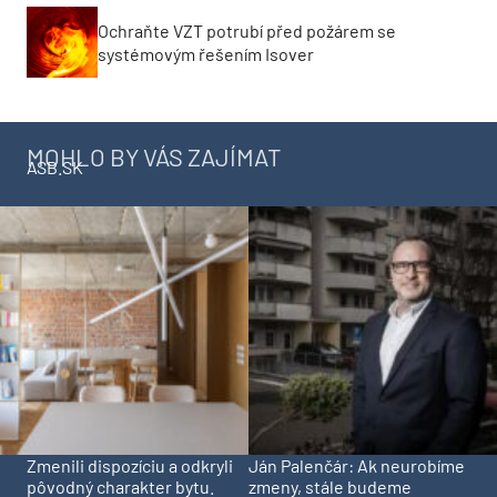
Ochraňte VZT potrubí před požárem se
systémovým řešením Isover
MOHLO BY VÁS ZAJÍMAT
ASB.SK
Zmenili dispozíciu a odkryli
Ján Palenčár: Ak neurobíme
pôvodný charakter bytu.
zmeny, stále budeme