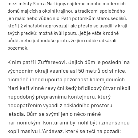
mezi městy Sion a Martigny, najdeme mnoho moderních
domů majících s okolní krajinou a tradicemi společného
jen málo nebo vůbec nic. Patří potomkům starousedlíků,
kteří již vinařství neprovozují, ale přesto se usadili v kraji
svých předků; možná kvůli poutu, jež je váže k rodné
půdě, nebo jednoduše proto, že jim rodiče odkázali
pozemek.
K nim patří i Zuffereyovi. Jejich dům je poslední na
východním okraji vesnice asi 50 metrů od silnice,
nicméně ihned upoutá pozornost kolemjdoucích.
Mezi keři vinné révy ční šedý břidlicový útvar nikoli
nepodobný přepravnímu kontejneru, který
nedopatřením vypadl z nákladního prostoru
letadla. Dům se svými jen o něco méně
harmonickými konturami by mohl být i zmenšenou
kopií masivu L’Ardévaz, který se tyčí na pozadí: