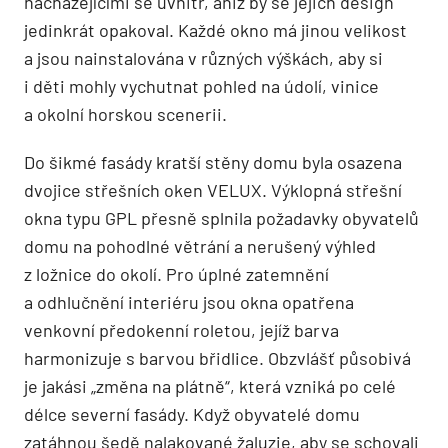
nacházejícími se uvnitř, aniž by se jejich design
jedinkrát opakoval. Každé okno má jinou velikost
a jsou nainstalována v různých výškách, aby si
i děti mohly vychutnat pohled na údolí, vinice
a okolní horskou scenerii.
Do šikmé fasády kratší stěny domu byla osazena
dvojice střešních oken VELUX. Výklopná střešní
okna typu GPL přesně splnila požadavky obyvatelů
domu na pohodlné větrání a nerušený výhled
z ložnice do okolí. Pro úplné zatemnění
a odhlučnění interiéru jsou okna opatřena
venkovní předokenní roletou, jejíž barva
harmonizuje s barvou břidlice. Obzvlášť působivá
je jakási „změna na plátně“, která vzniká po celé
délce severní fasády. Když obyvatelé domu
zatáhnou šedě nalakované žaluzie, aby se schovali