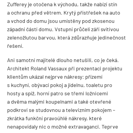
Zufferey je otočena k východu, takže nabízí stín
a ochranu před větrem. Krytý přístřešek na auto
a vchod do domu jsou umístěny pod zkosenou
západní částí domu. Vstupní průčelí září svítivou
zelenožlutou barvou, která zdůrazňuje jedinečnost
řešení.
Ani samotní majitelé dlouho netušili, co je čeká.
Architekt Roland Vassaux při prezentaci projektu
klientům ukázal nejprve nákresy: přízemí
s kuchyní, obývací pokoj a jídelnu, toaletu pro
hosty a spíž, horní patro se třemi ložnicemi
a dvěma malými koupelnami a také otevřené
podkroví se studovnou a televizním pokojem –
zkrátka funkční pravoúhlé nákresy, které
nenapovídaly nic o možné extravaganci. Teprve