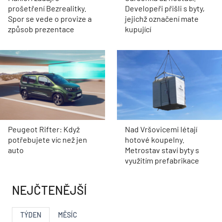
prošetření Bezrealitky.
Developeři přišli s byty,
Spor se vede o provize a
jejichž označení mate
způsob prezentace
kupující
Peugeot Rifter: Když
Nad Vršovicemi létají
potřebujete víc než jen
hotové koupelny.
auto
Metrostav staví byty s
využitím prefabrikace
NEJČTENĚJŠÍ
TÝDEN
MĚSÍC