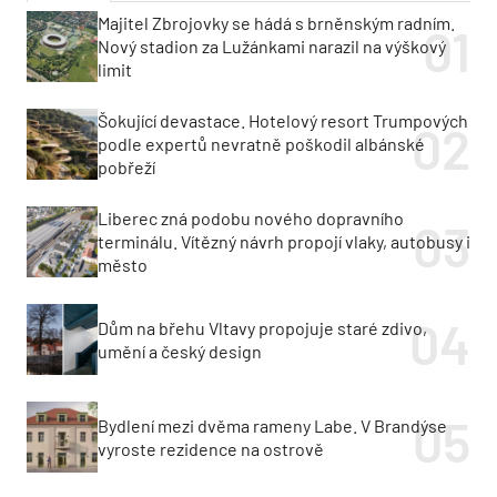
Majitel Zbrojovky se hádá s brněnským radním.
Nový stadion za Lužánkami narazil na výškový
limit
Šokující devastace. Hotelový resort Trumpových
podle expertů nevratně poškodil albánské
pobřeží
Liberec zná podobu nového dopravního
terminálu. Vítězný návrh propojí vlaky, autobusy i
město
Dům na břehu Vltavy propojuje staré zdivo,
umění a český design
Bydlení mezi dvěma rameny Labe. V Brandýse
vyroste rezidence na ostrově