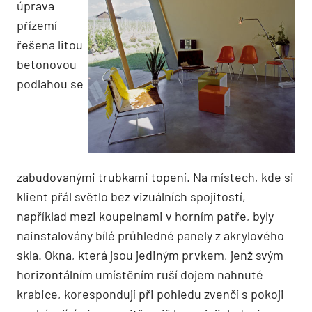
úprava
přízemí
řešena litou
betonovou
podlahou se
zabudovanými trubkami topení. Na místech, kde si
klient přál světlo bez vizuálních spojitostí,
například mezi koupelnami v horním patře, byly
nainstalovány bílé průhledné panely z akrylového
skla. Okna, která jsou jediným prvkem, jenž svým
horizontálním umístěním ruší dojem nahnuté
krabice, korespondují při pohledu zvenčí s pokoji