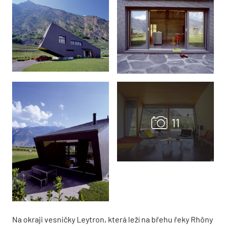
Na okraji vesničky Leytron, která leží na břehu řeky Rhôny