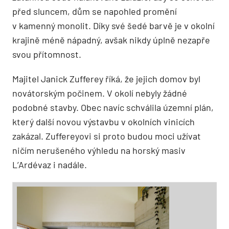
před sluncem, dům se napohled promění
v kamenný monolit. Díky své šedé barvě je v okolní
krajině méně nápadný, avšak nikdy úplně nezapře
svou přítomnost.
Majitel Janick Zufferey říká, že jejich domov byl
novátorským počinem. V okolí nebyly žádné
podobné stavby. Obec navíc schválila územní plán,
který další novou výstavbu v okolních vinicích
zakázal. Zuffereyovi si proto budou moci užívat
ničím nerušeného výhledu na horský masiv
L’Ardévaz i nadále.