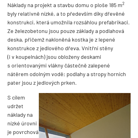
2
Náklady na projekt a stavbu domu o ploše 185 m
byly relativně nízké, a to především díky dřevěné
konstrukci, která umožnila rozsáhlou prefabrikaci.
Ze železobetonu jsou pouze základy a podlahová
deska, přičemž nakloněná kostka je z lepené
konstrukce z jedlového dřeva. Vnitřní stěny
(i v koupelnách) jsou obloženy deskami
s orientovanými vlákny částečně zalepené
nátěrem odolným vodě; podlahy a stropy horních
pater jsou z jedlových prken.
S cílem
udržet
náklady na
nízké úrovni
je povrchová