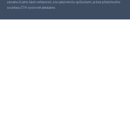
obsahu či jeho části veřejnosti, a to jakýmkoliv způsobem, je bez předchozího
souhlasu ČTK výslovně zakázáno.