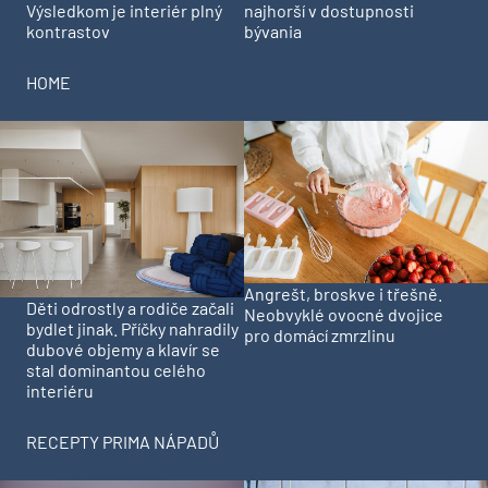
Výsledkom je interiér plný
najhorší v dostupnosti
kontrastov
bývania
HOME
Angrešt, broskve i třešně.
Děti odrostly a rodiče začali
Neobvyklé ovocné dvojice
bydlet jinak. Příčky nahradily
pro domácí zmrzlinu
dubové objemy a klavír se
stal dominantou celého
interiéru
RECEPTY PRIMA NÁPADŮ