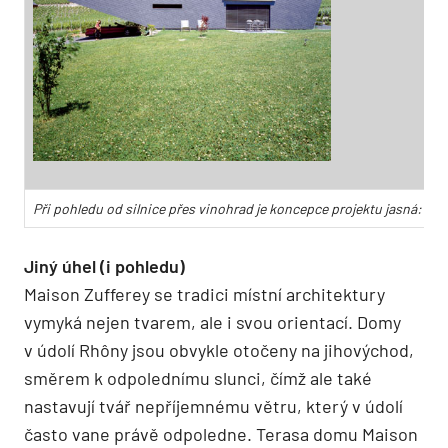
Při pohledu od silnice přes vinohrad je koncepce projektu jasná: stu
Jiný úhel (i pohledu)
Maison Zufferey se tradici místní architektury
vymyká nejen tvarem, ale i svou orientací. Domy
v údolí Rhôny jsou obvykle otočeny na jihovýchod,
směrem k odpolednímu slunci, čímž ale také
nastavují tvář nepříjemnému větru, který v údolí
často vane právě odpoledne. Terasa domu Maison