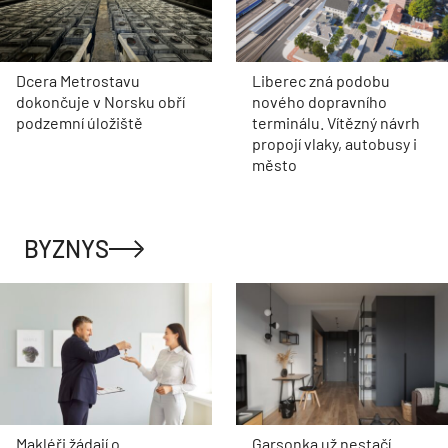
Dcera Metrostavu
Liberec zná podobu
dokončuje v Norsku obří
nového dopravního
podzemní úložiště
terminálu. Vítězný návrh
propojí vlaky, autobusy i
město
BYZNYS
Makléři žádají o
Garsonka už nestačí.