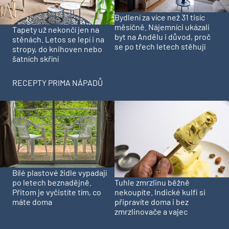
Bydlení za více než 31 tisíc
měsíčně. Nájemníci ukázali
Tapety už nekončí jen na
byt na Andělu i důvod, proč
stěnách. Letos se lepí i na
se po třech letech stěhují
stropy, do knihoven nebo
šatních skříní
RECEPTY PRIMA NÁPADŮ
Bílé plastové židle vypadají
Tuhle zmrzlinu běžně
po letech beznadějně.
nekoupíte. Indické kulfi si
Přitom je vyčistíte tím, co
připravíte doma i bez
máte doma
zmrzlinovače a vajec