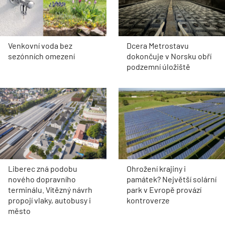
Venkovní voda bez
Dcera Metrostavu
sezónních omezení
dokončuje v Norsku obří
podzemní úložiště
Liberec zná podobu
Ohrožení krajiny i
nového dopravního
památek? Největší solární
terminálu. Vítězný návrh
park v Evropě provází
propojí vlaky, autobusy i
kontroverze
město