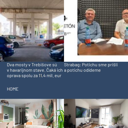
Dva mosty v Trebišove sú
Strabag: Potichu sme prišli
v havarijnom stave. Čaká ich
a potichu odídeme
oprava spolu za 11,4 mil. eur
HOME