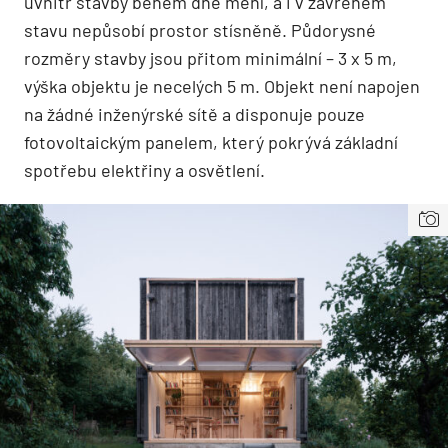
uvnitř stavby během dne mění, a i v zavřeném
stavu nepůsobí prostor stísněně. Půdorysné
rozměry stavby jsou přitom minimální – 3 x 5 m,
výška objektu je necelých 5 m. Objekt není napojen
na žádné inženýrské sítě a disponuje pouze
fotovoltaickým panelem, který pokrývá základní
spotřebu elektřiny a osvětlení.