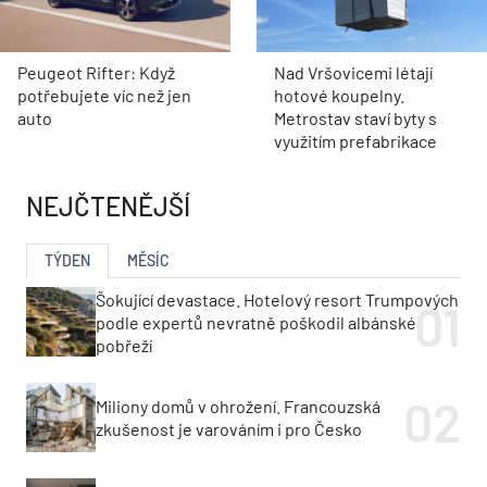
Peugeot Rifter: Když
Nad Vršovicemi létají
potřebujete víc než jen
hotové koupelny.
auto
Metrostav staví byty s
využitím prefabrikace
NEJČTENĚJŠÍ
TÝDEN
MĚSÍC
Šokující devastace. Hotelový resort Trumpových
podle expertů nevratně poškodil albánské
pobřeží
Miliony domů v ohrožení. Francouzská
zkušenost je varováním i pro Česko