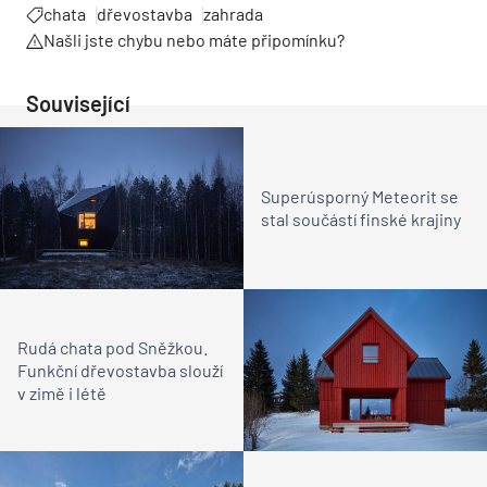
chata
dřevostavba
zahrada
Našli jste chybu nebo máte připomínku?
Související
Superúsporný Meteorit se
stal součástí finské krajiny
Rudá chata pod Sněžkou.
Funkční dřevostavba slouží
v zimě i létě