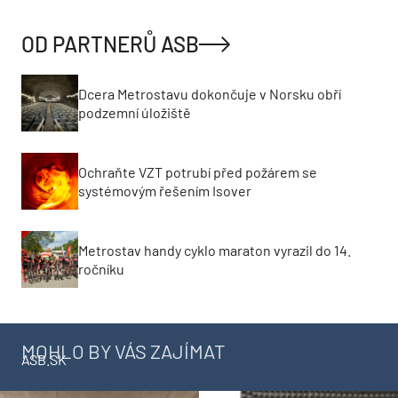
OD PARTNERŮ ASB
Dcera Metrostavu dokončuje v Norsku obří
podzemní úložiště
Ochraňte VZT potrubí před požárem se
systémovým řešením Isover
Metrostav handy cyklo maraton vyrazil do 14.
ročníku
MOHLO BY VÁS ZAJÍMAT
ASB.SK