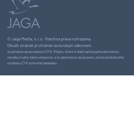
© Jaga Media, s.r.o. Všechna práva vyhrazena.
Obsah stránek je chráněn autorským zákonem.
Využíváme zpravodajství ČTK. Přepis, šíření či další zpřístupňování tohoto
obsahu či jeho části veřejnosti, a to jakýmkoliv způsobem, je bez předchozího
souhlasu ČTK výslovně zakázáno.