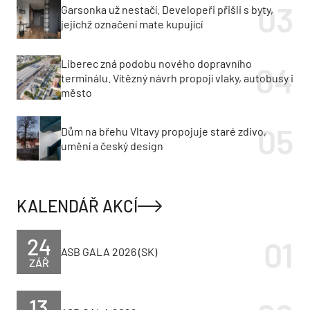
Garsonka už nestačí. Developeři přišli s byty,
jejichž označení mate kupující
Liberec zná podobu nového dopravního
terminálu. Vítězný návrh propojí vlaky, autobusy i
město
Dům na břehu Vltavy propojuje staré zdivo,
umění a český design
KALENDÁŘ AKCÍ
24
ASB GALA 2026 (SK)
ZÁŘ
13