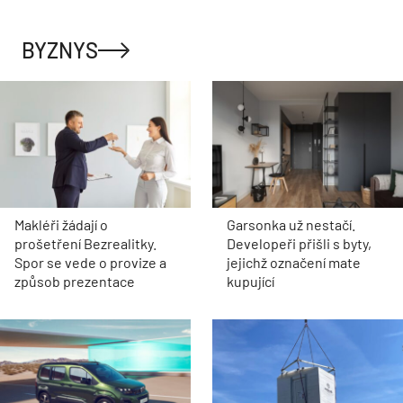
BYZNYS
Makléři žádají o
Garsonka už nestačí.
prošetření Bezrealitky.
Developeři přišli s byty,
Spor se vede o provize a
jejichž označení mate
způsob prezentace
kupující