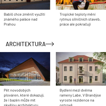
Babiš chce změnit využití
Tropické teploty mění
známého paláce nad
rytmus silničních staveb,
Prahou
práce ale pokračují
ARCHITEKTURA
Pět novodobých
Bydlení mezi dvěma
plováren, které dokazují,
rameny Labe. V Brandýse
že i bazén může mít
vyroste rezidence na
skvělou architekturu
ostrově