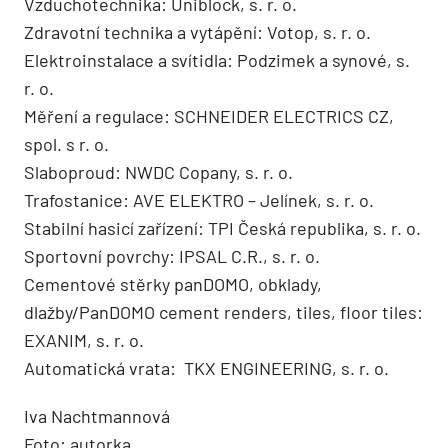
Vzduchotechnika: Uniblock, s. r. o.
Zdravotní technika a vytápění: Votop, s. r. o.
Elektroinstalace a svítidla: Podzimek a synové, s.
r. o.
Měření a regulace: SCHNEIDER ELECTRICS CZ,
spol. s r. o.
Slaboproud: NWDC Copany, s. r. o.
Trafostanice: AVE ELEKTRO – Jelínek, s. r. o.
Stabilní hasicí zařízení: TPI Česká republika, s. r. o.
Sportovní povrchy: IPSAL C.R., s. r. o.
Cementové stěrky panDOMO, obklady,
dlažby/PanDOMO cement renders, tiles, floor tiles:
EXANIM, s. r. o.
Automatická vrata: TKX ENGINEERING, s. r. o.
Iva Nachtmannová
Foto: autorka