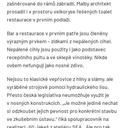
zašněrované do rámů zábradlí. Malby architekt
prosadil i v prostoru velkoryse řešených toalet
restaurace v prvním podlaží.
Bar a restaurace v prvním patře jsou členěny
výrazným prvkem – zídkami z nepálených cihel.
Nepálené cihly jsou použity i jako podstavec
recepčního pultu a ve sklepě vinotéky. Nikde
ovšem nefungují jako nosné zdivo.
Nejsou to klasické vepřovice z hlíny a slámy, ale
vyráběné strojově pomocí hydraulického lisu.
Přesto česká legislativa neumožňuje využít je
v nosných konstrukcích. „Je možné jedině nechat
si odzkoušet jejich pevnost pro konkrétní stavbu
ve zkušebním ústavu,“ říká spolupracovník na
realizaci Jiří Jakeš z ateliéru SEA. „Ale pro tak