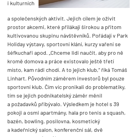
i kulturních
a společenských aktivit. Jejich cílem je oživit
prostor akcemi, které přilákají širokou a přitom
kultivovanou skupinu návštěvníků. Pořádají v Park
Holiday výstavy, sportovní klání, kurzy vaření se
šéfkuchaři apod. „Chceme lidi naučit, aby pro ně
kromě domova a práce existovalo ještě třetí
místo, kam rádi chodí. A to jejich klub,“ říká Tomáš
Linhart. Původním záměrem investorů byl pouze
sportovní klub. Čím víc pronikali do problematiky,
tím se jejich podnikatelský záměr měnil
a požadavků přibývalo. Výsledkem je hotel s 39
pokoji a osmi apartmány, hala pro tenis a squash,
bazén, bowling, posilovna, kosmetický
a kadeřnický salon, konferenční sál, dvě