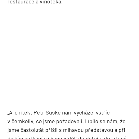
restaurace a vinotéka.
„Architekt Petr Suske nám vycházel vstříc
v čemkoliv, co jsme požadovali. Líbilo se nám, že
jsme častokrát přišli s mlhavou představou a při
dalším setkání už jsme viděli do detailu dotažený