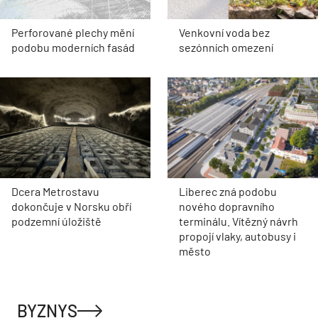
Perforované plechy mění
Venkovní voda bez
podobu moderních fasád
sezónních omezení
Dcera Metrostavu
Liberec zná podobu
dokončuje v Norsku obří
nového dopravního
podzemní úložiště
terminálu. Vítězný návrh
propojí vlaky, autobusy i
město
BYZNYS