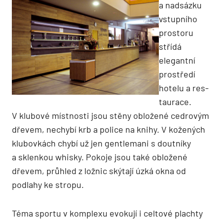
a nadsázku
vstupního
prostoru
střídá
elegantní
prostředí
hotelu a res­
taurace.
V klubové místnosti jsou stěny obložené cedrovým
dřevem, nechybí krb a police na knihy. V kožených
klubovkách chybí už jen gentlemani s doutníky
a sklenkou whisky. Pokoje jsou také obložené
dřevem, průhled z ložnic skýtají úzká okna od
podlahy ke stropu.
Téma sportu v komplexu evokují i celtové plachty