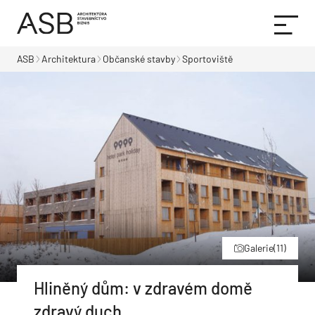
ASB
Architektura
Občanské stavby
Sportoviště
Galerie
(11)
Hliněný dům: v zdravém domě
zdravý duch