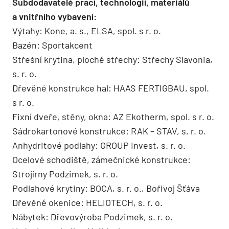
Subdodavatelé prací, technologií, materiálů
a vnitřního vybavení:
Výtahy: Kone, a. s., ELSA, spol. s r. o.
Bazén: Sportakcent
Střešní krytina, ploché střechy: Střechy Slavonia,
s. r. o.
Dřevěné konstrukce hal: HAAS FERTIGBAU, spol.
s r. o.
Fixní dveře, stěny, okna: AZ Ekotherm, spol. s r. o.
Sádrokartonové konstrukce: RAK – STAV, s. r. o.
Anhydritové podlahy: GROUP Invest, s. r. o.
Ocelové schodiště, zámečnické konstrukce:
Strojírny Podzimek, s. r. o.
Podlahové krytiny: BOCA, s. r. o., Bořivoj Šťáva
Dřevěné okenice: ­HELIOTECH, s. r. o.
Nábytek: Dřevovýroba Podzimek, s. r. o.