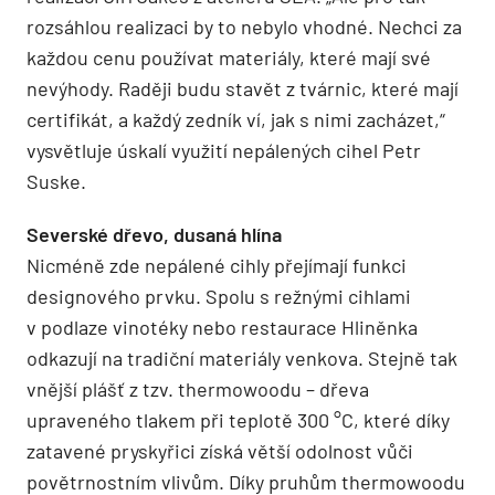
rozsáhlou realizaci by to nebylo vhodné. Nechci za
každou cenu používat materiály, které mají své
nevýhody. Raději budu stavět z tvárnic, které mají
certifikát, a každý zedník ví, jak s nimi zacházet,“
vysvětluje úskalí využití nepálených cihel Petr
Suske.
Severské dřevo, dusaná hlína
Nicméně zde nepálené cihly přejímají funkci
designového prvku. Spolu s režnými cihlami
v podlaze vinotéky nebo restaurace Hliněnka
odkazují na tradiční materiály venkova. Stejně tak
vnější plášť z tzv. thermowoodu – dřeva
upraveného tlakem při teplotě 300 °C, které díky
zatavené pryskyřici získá větší odolnost vůči
povětrnostním vlivům. Díky pruhům thermowoodu