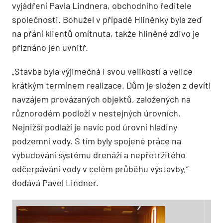
vyjádření Pavla Lindnera, obchodního ředitele
společnosti. Bohužel v případě Hliněnky byla zeď
na přání klientů omítnuta, takže hliněné zdivo je
přiznáno jen uvnitř.
„Stavba byla výjimečná i svou velikostí a velice
krátkým termínem realizace. Dům je složen z devíti
navzájem provázaných objektů, založených na
různorodém podloží v nestejných úrovních.
Nejnižší podlaží je navíc pod úrovní hladiny
podzemní vody. S tím byly spojené práce na
vybudování systému drenáží a nepřetržitého
odčerpávání vody v celém průběhu výstavby,“
dodává Pavel Lindner.