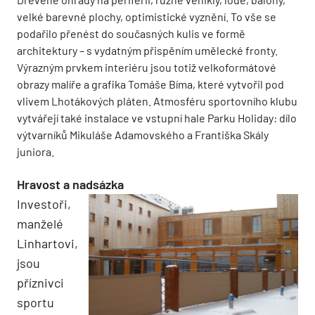
velké barevné plochy, optimistické vyznění. To vše se
podařilo přenést do současných kulis ve formě
architektury – s vydatným přispěním umělecké fronty.
Výrazným prvkem interiéru jsou totiž velkoformátové
obrazy malíře a grafika Tomáše Bíma, které vytvořil pod
vlivem Lhotákových pláten. Atmosféru sportovního klubu
vytvářejí také instalace ve vstupní hale Parku Holiday: dílo
výtvarníků Mikuláše Adamovského a Františka Skály
juniora.
Hravost a nadsázka
Investoři,
manželé
Linhartovi,
jsou
příznivci
sportu