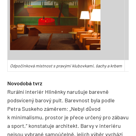
Odpočinková místnost s pravými klubovkami, šachy a krbem
Z
Novodobá tvrz
Rurální interiér Hliněnky narušuje barevně
podsvícený barový pult. Barevnost byla podle
Petra Suskeho záměrem: „Nebyl důvod
k minimalismu, prostor je přece určený pro zábavu
a sport,“ konstatuje architekt. Barvy v interiéru
nejsou vybrané samoúčelně, jejich výběr vychází