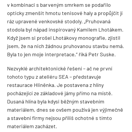
v kombinaci s barveným smrkem se podařilo
opticky zmenšit hmotu tenisové haly a propůjčit jí
ráz upravené venkovské stodoly. „Pruhovaná
stodola byl nápad inspirovaný Kamilem Lhotákem.
Když jsem si prošel Lhotákovy monografie, zjistil
jsem, že na nich žádnou pruhovanou stavbu nemá.
Byla to jen moje interpretace,“ říká Petr Suske.
Nezvyklé architektonické řešení – ač ne první
tohoto typu z ateliéru SEA – představuje
restaurace Hliněnka. Je postavena z hlíny
pocházející ze základové jámy přímo na místě.
Dusaná hlína byla kdysi běžným stavebním
materiálem, dnes se ovšem používá jen výjimečně
a stavební firmy nejsou příliš ochotné s tímto
mate­riálem zacházet.