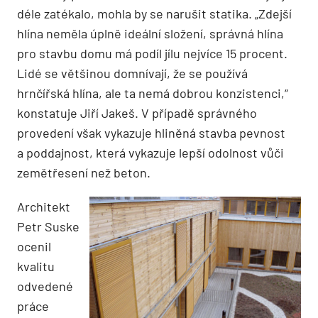
déle zatékalo, mohla by se narušit statika. „Zdejší
hlína neměla úplně ideální složení, správná hlína
pro stavbu domu má podíl jílu nejvíce 15 procent.
Lidé se většinou domnívají, že se používá
hrnčířská hlína, ale ta nemá dobrou konzistenci,“
konstatuje Jiří Jakeš. V případě správného
provedení však vykazuje hliněná stavba pevnost
a poddajnost, která vykazuje lepší odolnost vůči
zemětřesení než beton.
Architekt
Petr Suske
ocenil
kvalitu
odvedené
práce