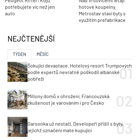
Peugeot Rifter: Když
Nad Vršovicemi létají
potřebujete víc než jen
hotové koupelny.
auto
Metrostav staví byty s
využitím prefabrikace
NEJČTENĚJŠÍ
TÝDEN
MĚSÍC
Šokující devastace. Hotelový resort Trumpových
podle expertů nevratně poškodil albánské
pobřeží
Miliony domů v ohrožení. Francouzská
zkušenost je varováním i pro Česko
Garsonka už nestačí. Developeři přišli s byty,
jejichž označení mate kupující