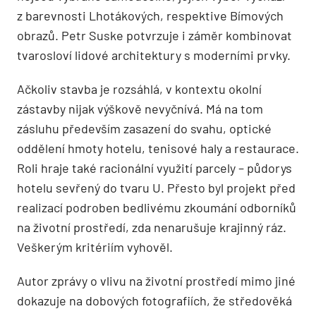
z barevnosti Lhotákových, respektive Bímových
obrazů. Petr Suske potvrzuje i záměr kombinovat
tvarosloví lidové architektury s moderními prvky.
Ačkoliv stavba je rozsáhlá, v kontextu okolní
zástavby nijak výškově nevyčnívá. Má na tom
zásluhu především zasazení do svahu, optické
oddělení hmoty hotelu, tenisové haly a restaurace.
Roli hraje také racionální využití parcely – půdorys
hotelu sevřený do tvaru U. Přesto byl projekt před
realizací podroben bedlivému zkoumání odborníků
na životní prostředí, zda nenarušuje krajinný ráz.
Veškerým krité­riím vyhověl.
Autor zprávy o vlivu na životní prostředí mimo jiné
dokazuje na dobových fotografiích, že středověká