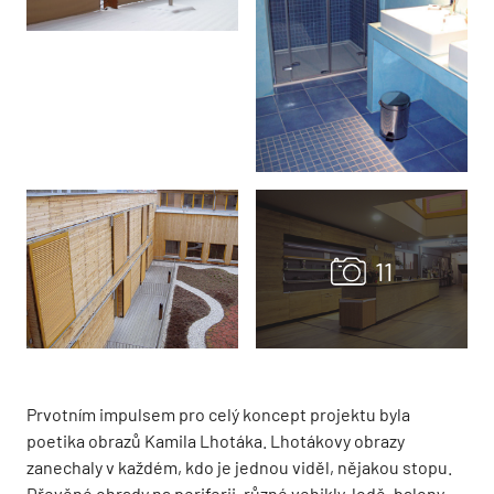
Prvotním impulsem pro celý koncept projektu byla
poetika obrazů Kamila Lhotáka. Lhotákovy obrazy
zanechaly v každém, kdo je jednou viděl, nějakou stopu.
Dřevěné ohrady na periferii, různé vehikly, lodě, balony,