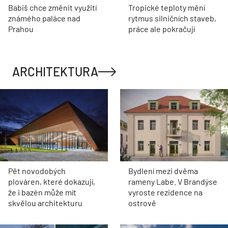
Babiš chce změnit využití
Tropické teploty mění
známého paláce nad
rytmus silničních staveb,
Prahou
práce ale pokračují
ARCHITEKTURA
Pět novodobých
Bydlení mezi dvěma
plováren, které dokazují,
rameny Labe. V Brandýse
že i bazén může mít
vyroste rezidence na
skvělou architekturu
ostrově