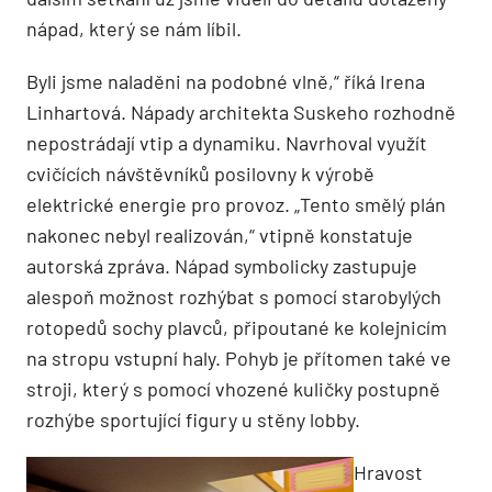
nápad, který se nám líbil.
Byli jsme naladěni na podobné vlně,“ říká Irena
Linhartová. Nápady architekta Suskeho rozhodně
nepostrádají vtip a dynamiku. Navrhoval využít
cvičících návštěvníků posilovny k výrobě
elektrické energie pro provoz. „Tento smělý plán
nakonec nebyl realizován,“ vtipně konstatuje
autorská zpráva. Nápad symbolicky zastupuje
alespoň možnost rozhýbat s pomocí starobylých
rotopedů sochy plavců, připoutané ke kolejnicím
na stropu vstupní haly. Pohyb je přítomen také ve
stroji, který s pomocí vhozené kuličky postupně
rozhýbe sportující figury u stěny lobby.
Hravost