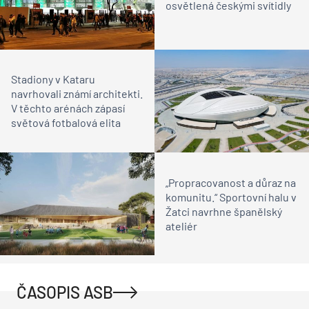
osvětlená českými svítidly
Stadiony v Kataru
navrhovali známí architekti.
V těchto arénách zápasí
světová fotbalová elita
„Propracovanost a důraz na
komunitu.“ Sportovní halu v
Žatci navrhne španělský
ateliér
ČASOPIS ASB