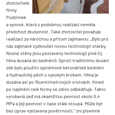
zhotovitele,
firmy
Podzimek
a synové, která s podobnou realizací neměla
předchozí zkušenost. Také zhotovitel považuje
realizaci za náročnou a přitom zajímavou: „Bylo pro
nás zajímavé vyzkoušet novou technologii stavby.
Nosné stěny jsou postaveny technologií pisé (tj.
hlína dusaná do bednění). Oproti tradičnímu dusání
zde bylo použito systémové betonářské bednění
a hydraulický pěch s vysokým krokem. Hlína je
dusána asi po 15centimetrových vrstvách. Ihned
po naplnění celé formy se zdivo odbedňuje. Takto
vyrobená zeď má okamžitou pevnost okolo 0,4
MPa a její pevnost v čase stále stoupá. Může být
bez úprav vystavena povětrnosti,“ zní písemné